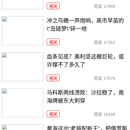
相关
阅读
17988
冲之鸟礁一声炮响，高市早苗的
\"岛链梦\"碎一地
相关
阅读
17352
血条见底？美利坚这艘巨轮，或
许撑不了多久了
相关
阅读
17076
马科斯两线溃败：沙拉稳了，南
海牌被东大刺穿
相关
阅读
16348
黄海这出“老将配新王”，把俄罗斯