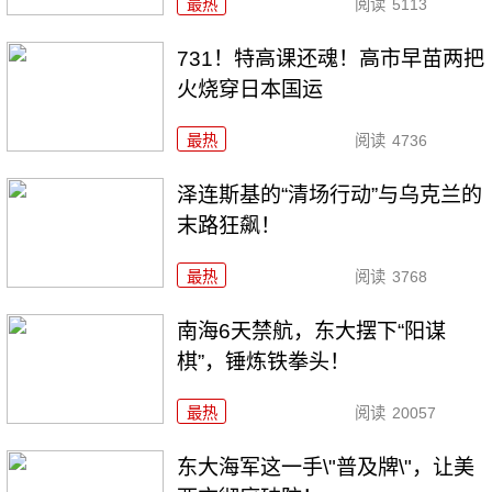
最热
阅读
5113
731！特高课还魂！高市早苗两把
火烧穿日本国运
最热
阅读
4736
泽连斯基的“清场行动”与乌克兰的
末路狂飙！
最热
阅读
3768
南海6天禁航，东大摆下“阳谋
棋”，锤炼铁拳头！
最热
阅读
20057
东大海军这一手\"普及牌\"，让美