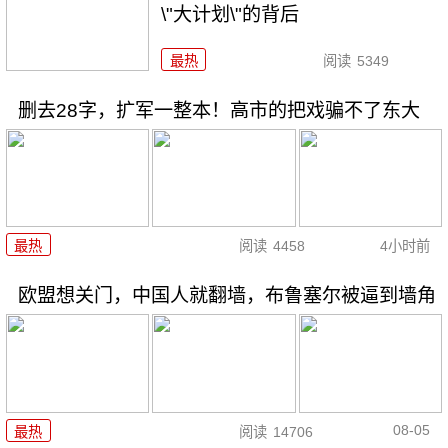
\"大计划\"的背后
最热
阅读
5349
删去28字，扩军一整本！高市的把戏骗不了东大
最热
阅读
4458
4小时前
欧盟想关门，中国人就翻墙，布鲁塞尔被逼到墙角
08-05
最热
阅读
14706