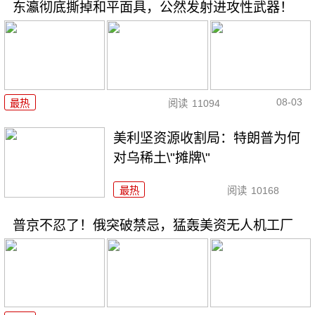
东瀛彻底撕掉和平面具，公然发射进攻性武器！
08-03
最热
阅读
11094
美利坚资源收割局：特朗普为何
对乌稀土\"摊牌\"
最热
阅读
10168
普京不忍了！俄突破禁忌，猛轰美资无人机工厂