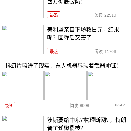
西方彻底破防！
最热
阅读
22919
美利坚亲自下场救日元，结果
呢？回弹后又蔫了
最热
阅读
11708
科幻片照进了现实，东大机器狼驮着武器冲锋！
08-04
最热
阅读
8098
波斯要给中东\"物理断网\"，特朗
普忙递橄榄枝？