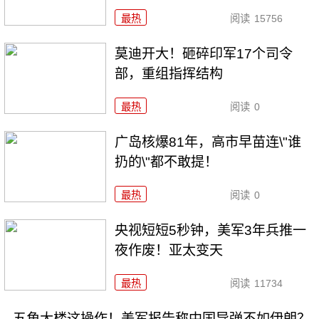
最热
阅读
15756
莫迪开大！砸碎印军17个司令
部，重组指挥结构
最热
阅读
0
广岛核爆81年，高市早苗连\"谁
扔的\"都不敢提！
最热
阅读
0
央视短短5秒钟，美军3年兵推一
夜作废！亚太变天
最热
阅读
11734
五角大楼这操作！美军报告称中国导弹不如伊朗？