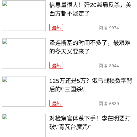
信息量很大！歼20越肩反杀，美
西方都不淡定了
最热
阅读
9974
泽连斯基的时间不多了，最艰难
的冬天又要来了
最热
阅读
8944
125万还是5万？俄乌战损数字背
后的\"三国杀\"
最热
阅读
6839
对检察官体系下手！李在明要打
破\"青瓦台魔咒\"