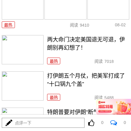
08-02
最热
阅读
9410
两大命门决定美国退无可退，伊
朗别再幻想了！
最热
阅读
7018
打伊朗五个月仗，把美军打成了
“十口锅九个盖”
最热
阅读
5488
特朗普要对伊朗“断气断电”？这豪
赌让全球买单
0
0
点评一下