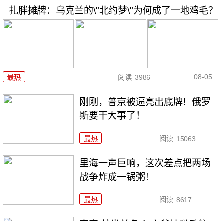
扎胖摊牌：乌克兰的\"北约梦\"为何成了一地鸡毛？
08-05
最热
阅读
3986
刚刚，普京被逼亮出底牌！俄罗
斯要干大事了！
最热
阅读
15063
里海一声巨响，这次差点把两场
战争炸成一锅粥！
最热
阅读
8617