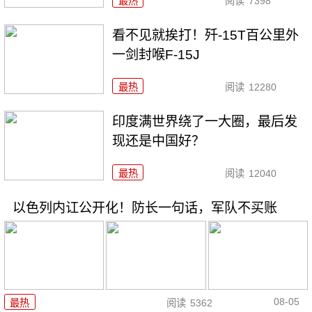
最热
阅读
7398
看不见就挨打！歼-15T百公里外
一剑封喉F-15J
最热
阅读
12280
印度满世界绕了一大圈，最后发
现还是中国好？
最热
阅读
12040
以色列内讧公开化！防长一句话，军队不买账
08-05
最热
阅读
5362