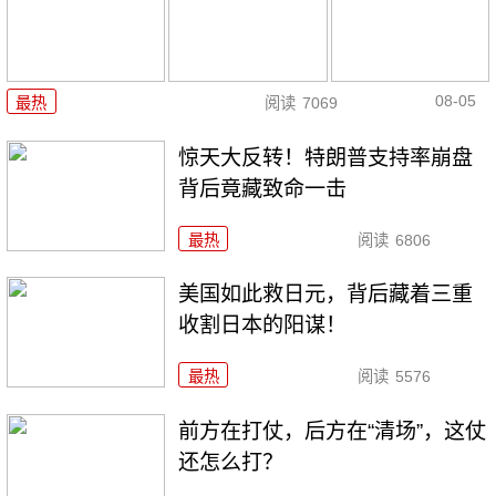
08-05
最热
阅读
7069
惊天大反转！特朗普支持率崩盘
背后竟藏致命一击
最热
阅读
6806
美国如此救日元，背后藏着三重
收割日本的阳谋！
最热
阅读
5576
前方在打仗，后方在“清场”，这仗
还怎么打？