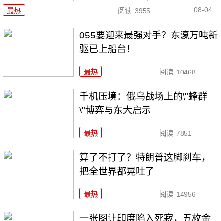
08-04
最热
阅读
3955
055要迎来最强对手？东瀛万吨新
驱已上船台！
最热
阅读
10468
千机压境：俄乌战场上的\"蜂群
\"博弈与东大启示
最热
阅读
7851
算了不打了？特朗普这脚刹车，
把全世界都晃吐了
最热
阅读
14956
一张图让印度陷入死寂，五枚金