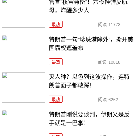
官宣“核常兼备”！六爷挂弹反航
母，炸醒多少人
最热
阅读
11773
特朗普一句“珍珠港除外”，撕开美
国霸权遮羞布
最热
阅读
10818
灭人种？以色列这波操作，连特
朗普面子都敢踩！
最热
阅读
6262
特朗普刚说要谈判，伊朗又是反
手就是一巴掌！