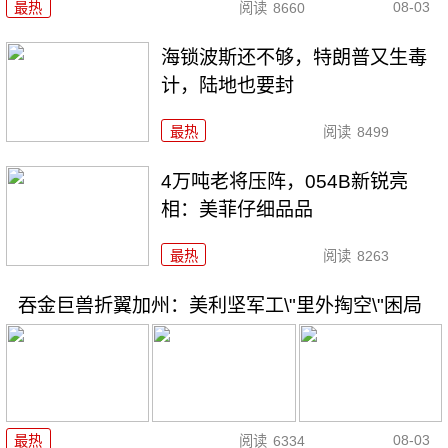
08-03
最热
阅读
8660
海锁波斯还不够，特朗普又生毒
计，陆地也要封
最热
阅读
8499
4万吨老将压阵，054B新锐亮
相：美菲仔细品品
最热
阅读
8263
吞金巨兽折翼加州：美利坚军工\"里外掏空\"困局
08-03
最热
阅读
6334