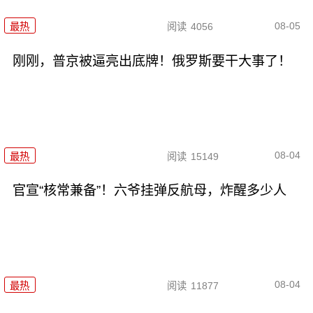
08-05
最热
阅读
4056
刚刚，普京被逼亮出底牌！俄罗斯要干大事了！
08-04
最热
阅读
15149
官宣“核常兼备”！六爷挂弹反航母，炸醒多少人
08-04
最热
阅读
11877