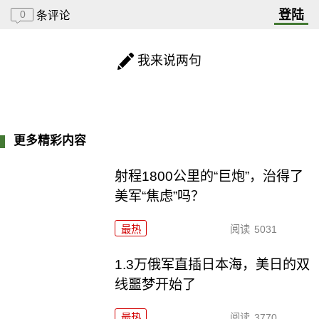
登陆
0
条评论
我来说两句
更多精彩内容
射程1800公里的“巨炮”，治得了
美军“焦虑”吗？
最热
阅读
5031
1.3万俄军直插日本海，美日的双
线噩梦开始了
最热
阅读
3770