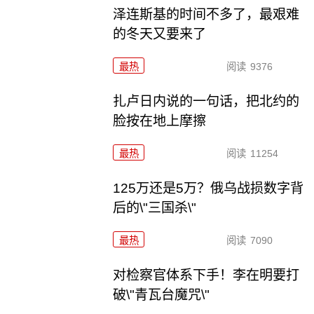
泽连斯基的时间不多了，最艰难
的冬天又要来了
最热
阅读
9376
扎卢日内说的一句话，把北约的
脸按在地上摩擦
最热
阅读
11254
125万还是5万？俄乌战损数字背
后的\"三国杀\"
最热
阅读
7090
对检察官体系下手！李在明要打
破\"青瓦台魔咒\"