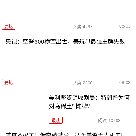
08-03
最热
阅读
4297
央视：空警600横空出世，美航母最强王牌失效
08-03
最热
阅读
23001
美利坚资源收割局：特朗普为何
对乌稀土\"摊牌\"
最热
阅读
10263
普京不忍了！俄突破禁忌，猛轰美资无人机工厂