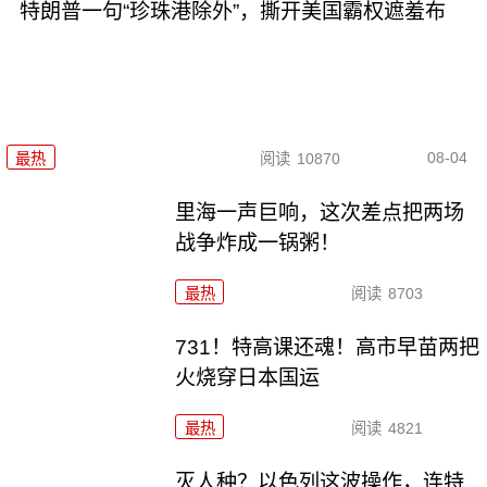
特朗普一句“珍珠港除外”，撕开美国霸权遮羞布
08-04
最热
阅读
10870
里海一声巨响，这次差点把两场
战争炸成一锅粥！
最热
阅读
8703
731！特高课还魂！高市早苗两把
火烧穿日本国运
最热
阅读
4821
灭人种？以色列这波操作，连特