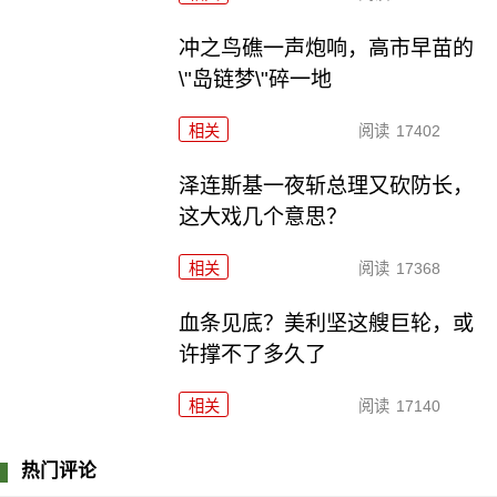
冲之鸟礁一声炮响，高市早苗的
\"岛链梦\"碎一地
相关
阅读
17402
泽连斯基一夜斩总理又砍防长，
这大戏几个意思？
相关
阅读
17368
血条见底？美利坚这艘巨轮，或
许撑不了多久了
相关
阅读
17140
热门评论