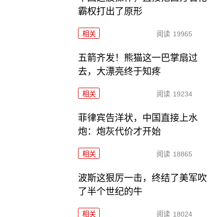
霸权打出了原形
相关
阅读
19965
五箭齐发！熊猫这一巴掌扇过
去，大漂亮终于知疼
相关
阅读
19234
菲律宾告洋状，中国直接上水
炮：炮灰代价才开始
相关
阅读
18865
波斯这狠厉一击，终结了美军吹
了半个世纪的牛
相关
阅读
18024