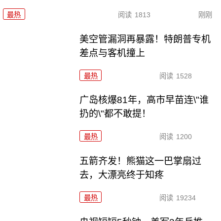
最热
阅读
1813
刚刚
美空管漏洞再暴露！特朗普专机
差点与客机撞上
最热
阅读
1528
广岛核爆81年，高市早苗连\"谁
扔的\"都不敢提！
最热
阅读
1200
五箭齐发！熊猫这一巴掌扇过
去，大漂亮终于知疼
最热
阅读
19234