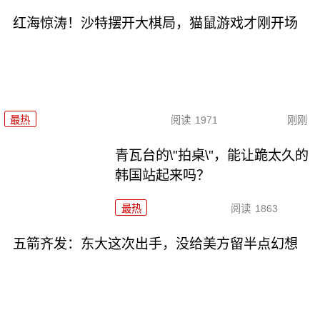
红海惊涛！沙特摆开大棋局，猫鼠游戏才刚开场
最热
阅读
1971
刚刚
青瓦台的\"拍桌\"，能让跪太久的
韩国站起来吗？
最热
阅读
1863
五箭齐发：东大这次出手，没给美方留半点幻想