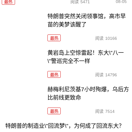
08-05
最热
阅读
5471
特朗普突然关闭领事馆，高市早
苗的美梦该醒了
最热
阅读
10166
黄岩岛上空惊雷起！东大\"八一
\"警巡完全不一样
最热
阅读
14796
赫梅利尼茨基7小时殉爆，乌后方
比前线更致命
最热
阅读
7514
特朗普的制造业\"回流梦\"，为何成了回流东大？