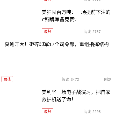
美狂囤百万吨：一场提前下注的
\"铜牌军备竞赛\"
最热
阅读
2757
莫迪开大！砸碎印军17个司令部，重组指挥结构
最热
阅读
3472
刚刚
美利坚一场电子战演习，把自家
救护机送了命！
最热
阅读
2298