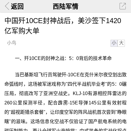
返回
西陆军情
中国歼10CE封神战后，美沙签下1420
亿军购大单
小
大
小鸟
一、歼10CE的封神之战：5：0背后的技术革命
当巴基斯坦飞行员驾驶歼-10CE在克什米尔夜空划出致
命弧线时，这场被军迷戏称为"四代半战机毕业考"的5：0碾
压局，彻底改写了亚洲空战史。KLJ-10有源相控阵雷达的
260公里探测半径，配合霹雳-15E导弹145公里有效射程
的"超视距猎杀套餐"，让印度空军的阵风战机首次尝到"睁眼
瞎"的滋味。这场信息化空战不仅验证了国产航电系统的电
磁压制能力，更让全球军火商惊觉：中式装备的实战化拐点