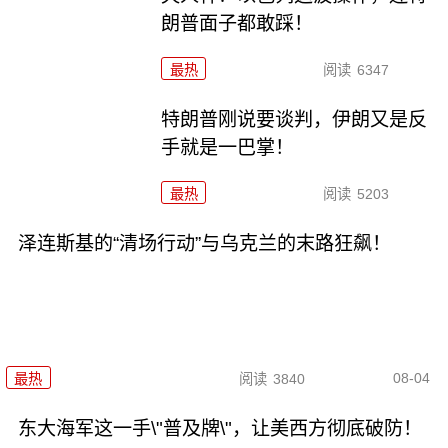
朗普面子都敢踩！
最热
阅读
6347
特朗普刚说要谈判，伊朗又是反
手就是一巴掌！
最热
阅读
5203
泽连斯基的“清场行动”与乌克兰的末路狂飙！
08-04
最热
阅读
3840
东大海军这一手\"普及牌\"，让美西方彻底破防！