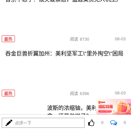
08-03
最热
阅读
8730
吞金巨兽折翼加州：美利坚军工\"里外掏空\"困局
08-03
最热
阅读
6396
波斯的浓缩铀，美利坚是真想
拿，还是做样子？
0
0
点评一下
最热
阅读
4348