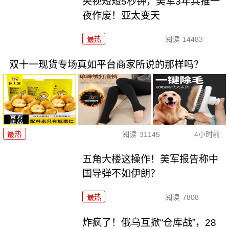
央视短短5秒钟，美军3年兵推一
夜作废！亚太变天
最热
阅读
14483
双十一现货专场真如平台商家所说的那样吗？
最热
阅读
31145
4小时前
五角大楼这操作！美军报告称中
国导弹不如伊朗？
最热
阅读
7808
炸疯了！俄乌互掀“仓库战”，28