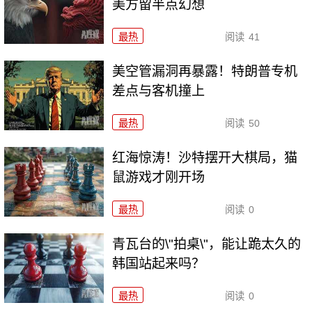
美方留半点幻想
最热
阅读
41
美空管漏洞再暴露！特朗普专机
差点与客机撞上
最热
阅读
50
红海惊涛！沙特摆开大棋局，猫
鼠游戏才刚开场
最热
阅读
0
青瓦台的\"拍桌\"，能让跪太久的
韩国站起来吗？
最热
阅读
0