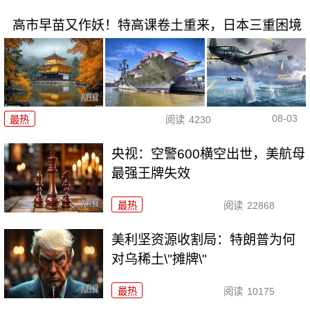
高市早苗又作妖！特高课卷土重来，日本三重困境
08-03
最热
阅读
4230
央视：空警600横空出世，美航母
最强王牌失效
最热
阅读
22868
美利坚资源收割局：特朗普为何
对乌稀土\"摊牌\"
最热
阅读
10175