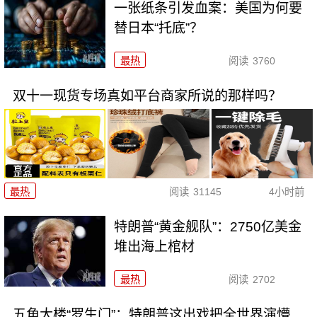
一张纸条引发血案：美国为何要
替日本“托底”？
最热
阅读
3760
双十一现货专场真如平台商家所说的那样吗？
最热
阅读
31145
4小时前
特朗普“黄金舰队”：2750亿美金
堆出海上棺材
最热
阅读
2702
五角大楼“罗生门”：特朗普这出戏把全世界演懵