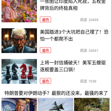
一张图让印度陷入死寂，五枚金
牌背后的终极真相
最热
阅读
10469
美国踏进3个大坑把自己埋了！恐
怕一个都爬不出
最热
阅读
16647
上将一封信捅破天！美军五艘驱
逐舰要盖三口锅！
最热
阅读
7038
特朗普要对伊朗动手？最狠的还没来，最骚的来了