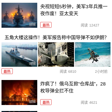
央视短短5秒钟，美军3年兵推一
夜作废！亚太变天
最热
阅读
12427
五角大楼这操作！美军报告称中国导弹不如伊朗？
最热
阅读
6810
2小时前
炸疯了！俄乌互掀“仓库战”，28
枚导弹全拦不住
最热
阅读
4621