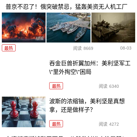
普京不忍了！俄突破禁忌，猛轰美资无人机工厂
08-03
最热
阅读
8669
吞金巨兽折翼加州：美利坚军工
\"里外掏空\"困局
最热
阅读
6340
波斯的浓缩铀，美利坚是真想
拿，还是做样子？
最热
阅读
4272