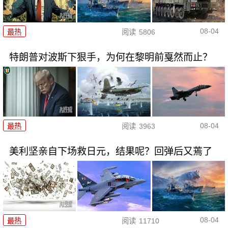
08-04
最热
阅读
5806
特朗普对波斯下狠手，为何在黎明前戛然而止？
08-04
最热
阅读
3963
美利坚亲自下场救日元，结果呢？回弹后又蔫了
08-04
最热
阅读
11710