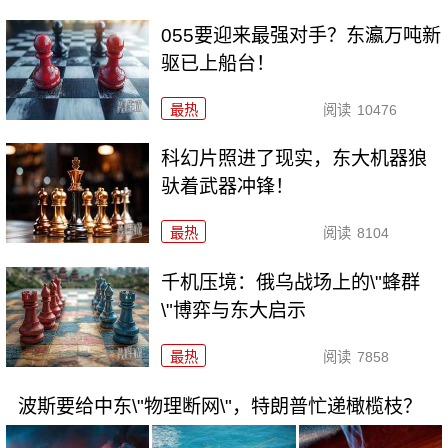
055要迎来最强对手？东瀛万吨新
驱已上船台！
最热
阅读
10476
科幻片照进了现实，东大机器狼
驮着武器冲锋！
最热
阅读
8104
千机压境：俄乌战场上的\"蜂群
\"博弈与东大启示
最热
阅读
7858
波斯要给中东\"物理断网\"，特朗普忙递橄榄枝？