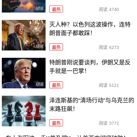
最热
阅读
4740
灭人种？以色列这波操作，连特
朗普面子都敢踩！
最热
阅读
6273
特朗普刚说要谈判，伊朗又是反
手就是一巴掌！
最热
阅读
5121
泽连斯基的“清场行动”与乌克兰的
末路狂飙！
最热
阅读
3772