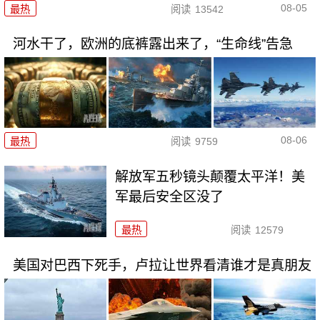
08-05
最热
阅读
13542
河水干了，欧洲的底裤露出来了，“生命线”告急
08-06
最热
阅读
9759
解放军五秒镜头颠覆太平洋！美
军最后安全区没了
最热
阅读
12579
美国对巴西下死手，卢拉让世界看清谁才是真朋友