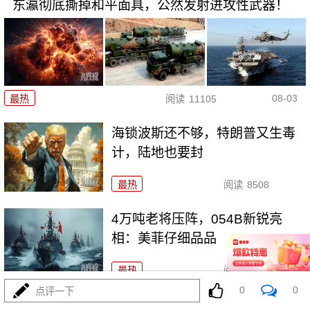
东瀛彻底撕掉和平面具，公然发射进攻性武器！
08-03
最热
阅读
11105
海锁波斯还不够，特朗普又生毒
计，陆地也要封
最热
阅读
8508
4万吨老将压阵，054B新锐亮
相：美菲仔细品品
最热
阅读
8272
0
0
点评一下
西班牙在北非的那块飞地休达，为何突然炸了锅