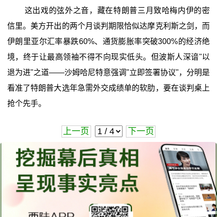
这出戏的弦外之音，藏在特朗普三月致哈梅内伊的密
信里。美方开出的两个月谈判期限恰似达摩克利斯之剑，而
伊朗里亚尔汇率暴跌60%、通货膨胀率突破300%的经济绝
境，终于让最高领袖不得不向现实低头。但波斯人深谙"以
退为进"之道——沙姆哈尼特意强调"立即签署协议"，分明是
看准了特朗普大选年急需外交成绩单的软肋，要在谈判桌上
抢个先手。
上一页
下一页