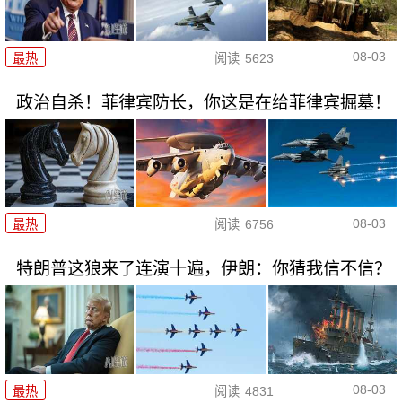
08-03
最热
阅读
5623
政治自杀！菲律宾防长，你这是在给菲律宾掘墓！
08-03
最热
阅读
6756
特朗普这狼来了连演十遍，伊朗：你猜我信不信？
08-03
最热
阅读
4831