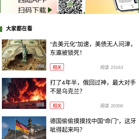
大家都在看
“去美元化”加速，美债无人问津，
东瀛被锁死！
相关
阅读
23163
打了4年半，俄回过神，最大对手
不是乌克兰？
相关
阅读
20300
德国偷偷摸摸找中国“命门”，这牙
呲得起来吗？