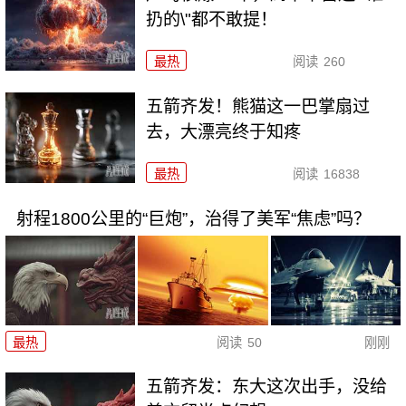
扔的\"都不敢提！
最热
阅读
260
五箭齐发！熊猫这一巴掌扇过
去，大漂亮终于知疼
最热
阅读
16838
射程1800公里的“巨炮”，治得了美军“焦虑”吗？
最热
阅读
50
刚刚
五箭齐发：东大这次出手，没给