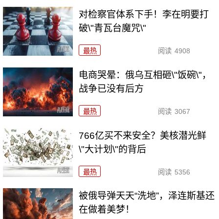
对检察官体系下手！李在明要打
破\"青瓦台魔咒\"
最热
阅读
4908
电商哭晕：俄乌互相砸\"饭碗\"，
战争已没有后方
最热
阅读
3067
766亿买不来安全？美核潜光鲜
\"大计划\"的背后
最热
阅读
5356
被俄导弹天天“洗地”，泽连斯基还
在做着美梦！