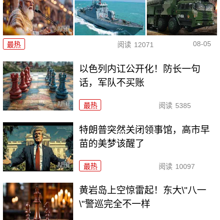
08-05
最热
阅读
12071
以色列内讧公开化！防长一句
话，军队不买账
最热
阅读
5385
特朗普突然关闭领事馆，高市早
苗的美梦该醒了
最热
阅读
10097
黄岩岛上空惊雷起！东大\"八一
\"警巡完全不一样