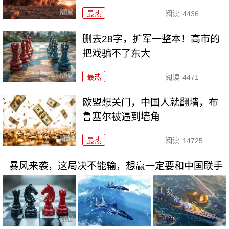
最热
阅读
4436
删去28字，扩军一整本！高市的
把戏骗不了东大
最热
阅读
4471
欧盟想关门，中国人就翻墙，布
鲁塞尔被逼到墙角
最热
阅读
14725
暴风来袭，这局决不能输，想赢一定要和中国联手