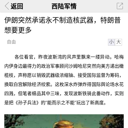
返回
西陆军情
伊朗突然承诺永不制造核武器，特朗普
想要更多
小
大
自由
各位看官，昨夜波斯湾的风声里飘来一缕异动。哈梅
内伊身边最得力的政治军事顾问沙姆哈尼突然向美方递出橄
榄枝，声称愿以销毁武器级浓缩铀、接受国际监督为筹码，
换取白宫解除经济绞索。这枚深水炸弹炸得国际舆论场水花
四溅，但笔者细品其中三味，发现波斯铁骑此番动作，实则
是把《孙子兵法》的"能而示之不能"玩出了新高度。