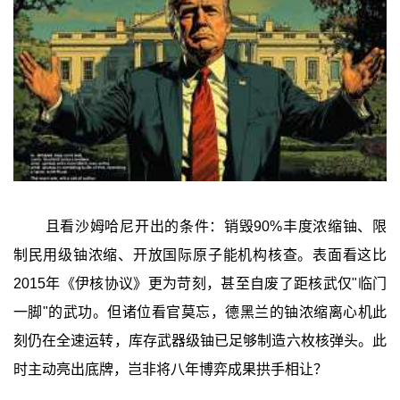
且看沙姆哈尼开出的条件：销毁90%丰度浓缩铀、限
制民用级铀浓缩、开放国际原子能机构核查。表面看这比
2015年《伊核协议》更为苛刻，甚至自废了距核武仅"临门
一脚"的武功。但诸位看官莫忘，德黑兰的铀浓缩离心机此
刻仍在全速运转，库存武器级铀已足够制造六枚核弹头。此
时主动亮出底牌，岂非将八年博弈成果拱手相让？