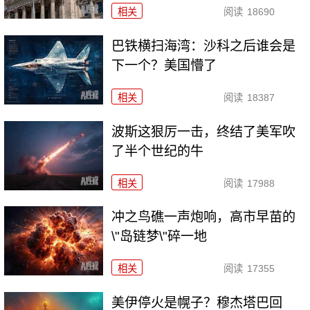
相关
阅读
18690
巴铁横扫海湾：沙科之后谁会是
下一个？美国懵了
相关
阅读
18387
波斯这狠厉一击，终结了美军吹
了半个世纪的牛
相关
阅读
17988
冲之鸟礁一声炮响，高市早苗的
\"岛链梦\"碎一地
相关
阅读
17355
美伊停火是幌子？穆杰塔巴回