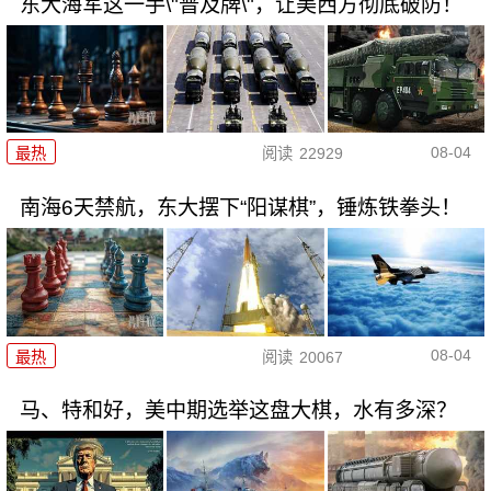
东大海军这一手\"普及牌\"，让美西方彻底破防！
08-04
最热
阅读
22929
南海6天禁航，东大摆下“阳谋棋”，锤炼铁拳头！
08-04
最热
阅读
20067
马、特和好，美中期选举这盘大棋，水有多深？