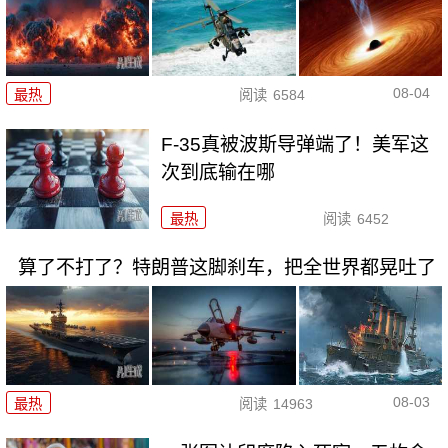
08-04
最热
阅读
6584
F-35真被波斯导弹端了！美军这
次到底输在哪
最热
阅读
6452
算了不打了？特朗普这脚刹车，把全世界都晃吐了
08-03
最热
阅读
14963