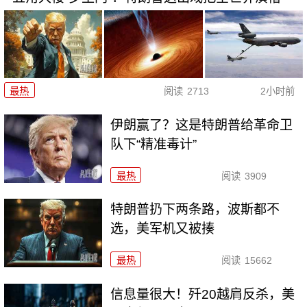
最热
阅读
2713
2小时前
伊朗赢了？这是特朗普给革命卫
队下“精准毒计”
最热
阅读
3909
特朗普扔下两条路，波斯都不
选，美军机又被揍
最热
阅读
15662
信息量很大！歼20越肩反杀，美