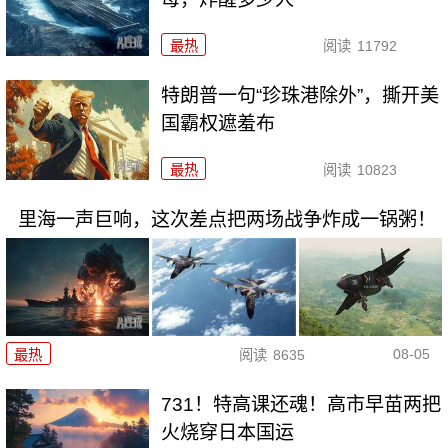
最热
阅读
11792
特朗普一句“珍珠港除外”，撕开美
国霸权遮羞布
最热
阅读
10823
里海一声巨响，这次差点把两场战争炸成一锅粥！
08-05
最热
阅读
8635
731！特高课还魂！高市早苗两把
火烧穿日本国运