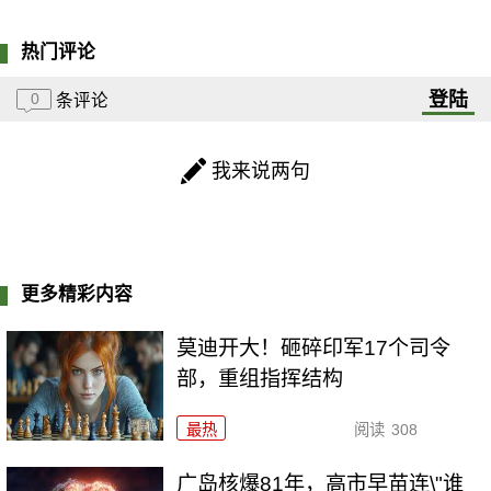
热门评论
登陆
0
条评论
我来说两句
更多精彩内容
莫迪开大！砸碎印军17个司令
部，重组指挥结构
最热
阅读
308
广岛核爆81年，高市早苗连\"谁