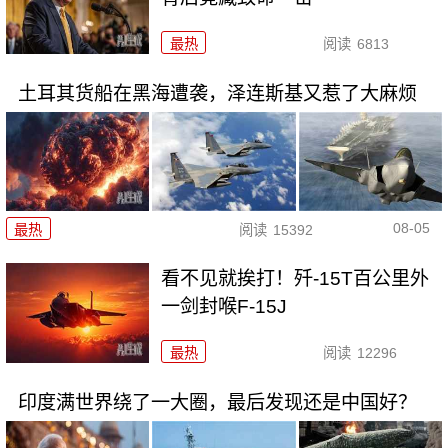
最热
阅读
6813
土耳其货船在黑海遭袭，泽连斯基又惹了大麻烦
08-05
最热
阅读
15392
看不见就挨打！歼-15T百公里外
一剑封喉F-15J
最热
阅读
12296
印度满世界绕了一大圈，最后发现还是中国好？