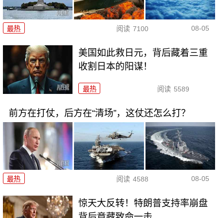
08-05
最热
阅读
7100
美国如此救日元，背后藏着三重
收割日本的阳谋！
最热
阅读
5589
前方在打仗，后方在“清场”，这仗还怎么打？
08-05
最热
阅读
4588
惊天大反转！特朗普支持率崩盘
背后竟藏致命一击