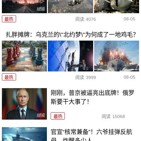
08-05
最热
阅读
4076
扎胖摊牌：乌克兰的\"北约梦\"为何成了一地鸡毛？
08-05
最热
阅读
3999
刚刚，普京被逼亮出底牌！俄罗
斯要干大事了！
最热
阅读
15068
官宣“核常兼备”！六爷挂弹反航
母，炸醒多少人