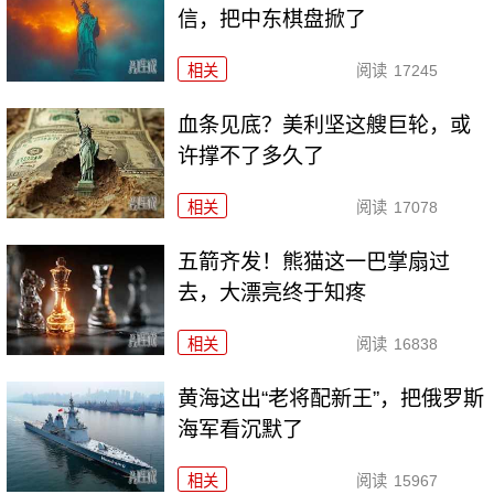
信，把中东棋盘掀了
相关
阅读
17245
血条见底？美利坚这艘巨轮，或
许撑不了多久了
相关
阅读
17078
五箭齐发！熊猫这一巴掌扇过
去，大漂亮终于知疼
相关
阅读
16838
黄海这出“老将配新王”，把俄罗斯
海军看沉默了
相关
阅读
15967