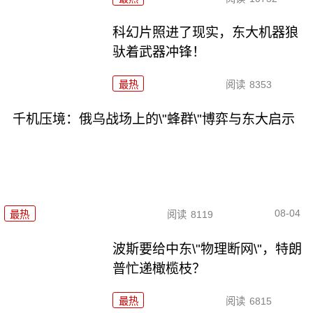
科幻片照进了现实，东大机器狼
驮着武器冲锋！
最热
阅读
8353
千机压境：俄乌战场上的\"蜂群\"博弈与东大启示
08-04
最热
阅读
8119
波斯要给中东\"物理断网\"，特朗
普忙递橄榄枝？
最热
阅读
6815