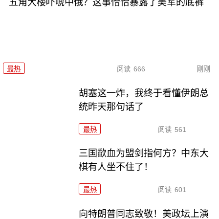
五角大楼吓唬中俄？这事恰恰暴露了美军的底裤
最热
阅读
666
刚刚
胡塞这一炸，我终于看懂伊朗总
统昨天那句话了
最热
阅读
561
三国歃血为盟剑指何方？中东大
棋有人坐不住了！
最热
阅读
601
向特朗普同志致敬！美政坛上演