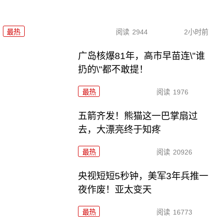
最热
阅读
2944
2小时前
广岛核爆81年，高市早苗连\"谁
扔的\"都不敢提！
最热
阅读
1976
五箭齐发！熊猫这一巴掌扇过
去，大漂亮终于知疼
最热
阅读
20926
央视短短5秒钟，美军3年兵推一
夜作废！亚太变天
最热
阅读
16773