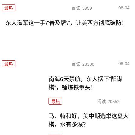
08-04
最热
阅读
3959
东大海军这一手\"普及牌\"，让美西方彻底破防！
08-04
最热
阅读
23380
南海6天禁航，东大摆下“阳谋
棋”，锤炼铁拳头！
最热
阅读
20552
马、特和好，美中期选举这盘大
棋，水有多深？