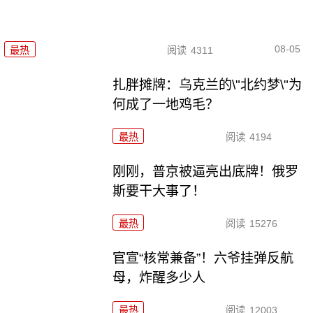
08-05
最热
阅读
4311
扎胖摊牌：乌克兰的\"北约梦\"为
何成了一地鸡毛？
最热
阅读
4194
刚刚，普京被逼亮出底牌！俄罗
斯要干大事了！
最热
阅读
15276
官宣“核常兼备”！六爷挂弹反航
母，炸醒多少人
最热
阅读
12003