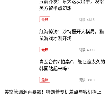
五箭齐发：东大这次出手，没给
美方留半点幻想
最热
阅读
4615
红海惊涛！沙特摆开大棋局，猫
鼠游戏才刚开场
最热
阅读
4093
青瓦台的\"拍桌\"，能让跪太久的
韩国站起来吗？
最热
阅读
3810
美空管漏洞再暴露！特朗普专机差点与客机撞上