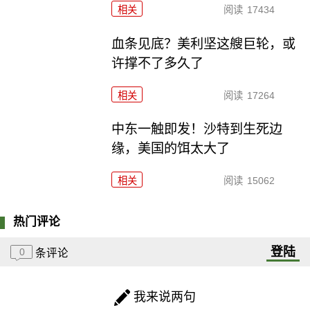
相关
阅读
17434
血条见底？美利坚这艘巨轮，或
许撑不了多久了
相关
阅读
17264
中东一触即发！沙特到生死边
缘，美国的饵太大了
相关
阅读
15062
热门评论
登陆
0
条评论
我来说两句