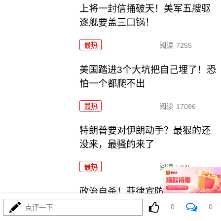
上将一封信捅破天！美军五艘驱
逐舰要盖三口锅！
最热
阅读
7255
美国踏进3个大坑把自己埋了！恐
怕一个都爬不出
最热
阅读
17086
特朗普要对伊朗动手？最狠的还
没来，最骚的来了
最热
阅读
5845
政治自杀！菲律宾防长，你这是
在给菲律宾掘墓！
0
0
点评一下