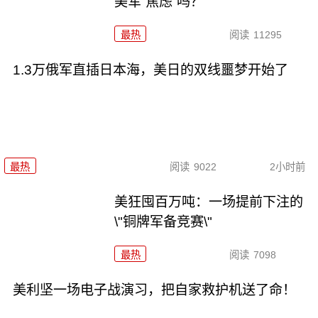
美军“焦虑”吗？
最热
阅读
11295
1.3万俄军直插日本海，美日的双线噩梦开始了
最热
阅读
9022
2小时前
美狂囤百万吨：一场提前下注的
\"铜牌军备竞赛\"
最热
阅读
7098
美利坚一场电子战演习，把自家救护机送了命！