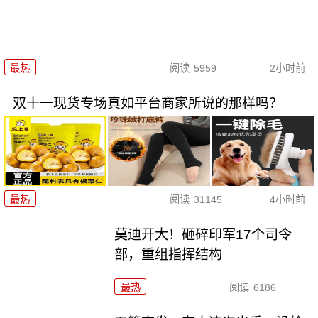
最热
阅读
5959
2小时前
双十一现货专场真如平台商家所说的那样吗？
最热
阅读
31145
4小时前
莫迪开大！砸碎印军17个司令
部，重组指挥结构
最热
阅读
6186