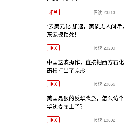
相关
阅读
23313
“去美元化”加速，美债无人问津，
东瀛被锁死！
相关
阅读
23299
中国这波操作，直接把西方石化
霸权打出了原形
相关
阅读
20066
美国最狠的反华鹰派，怎么访个
华还委屈上了？
相关
阅读
18892