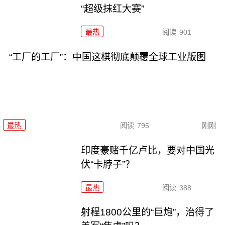
“超级抹红大赛”
最热
阅读
901
“工厂的工厂”：中国这棋彻底颠覆全球工业版图
最热
阅读
795
刚刚
印度豪赌千亿卢比，要对中国光
伏“卡脖子”？
最热
阅读
388
射程1800公里的“巨炮”，治得了