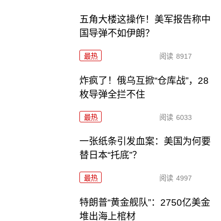
五角大楼这操作！美军报告称中
国导弹不如伊朗？
最热
阅读
8917
炸疯了！俄乌互掀“仓库战”，28
枚导弹全拦不住
最热
阅读
6033
一张纸条引发血案：美国为何要
替日本“托底”？
最热
阅读
4997
特朗普“黄金舰队”：2750亿美金
堆出海上棺材