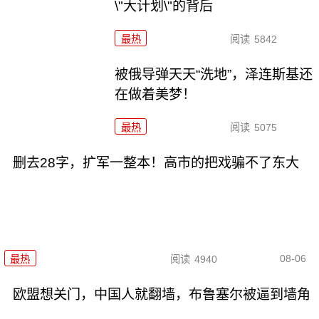
\"大计划\"的背后
最热
阅读
5842
被俄导弹天天“洗地”，泽连斯基还
在做着美梦！
最热
阅读
5075
删去28字，扩军一整本！高市的把戏骗不了东大
08-06
最热
阅读
4940
欧盟想关门，中国人就翻墙，布鲁塞尔被逼到墙角