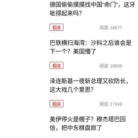
德国偷偷摸摸找中国“命门”，这牙
呲得起来吗？
相关
阅读
18877
巴铁横扫海湾：沙科之后谁会是
下一个？美国懵了
相关
阅读
18606
泽连斯基一夜斩总理又砍防长，
这大戏几个意思？
相关
阅读
17448
美伊停火是幌子？穆杰塔巴回
信，把中东棋盘掀了