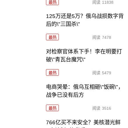
最热
阅读
11838
125万还是5万？俄乌战损数字背
后的\"三国杀\"
最热
阅读
7478
对检察官体系下手！李在明要打
破\"青瓦台魔咒\"
最热
阅读
5479
电商哭晕：俄乌互相砸\"饭碗\"，
战争已没有后方
最热
阅读
3516
766亿买不来安全？美核潜光鲜