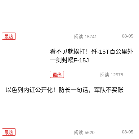
08-05
最热
阅读
15741
看不见就挨打！歼-15T百公里外
一剑封喉F-15J
最热
阅读
12578
以色列内讧公开化！防长一句话，军队不买账
08-05
最热
阅读
5620