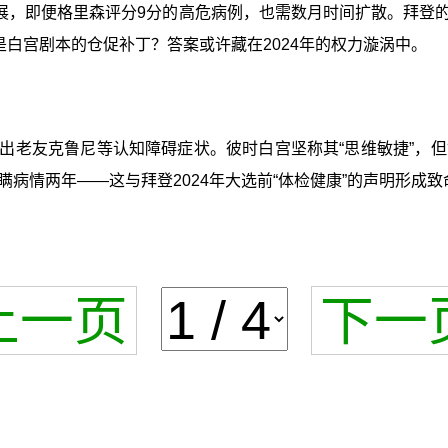
，即便格里森评分9分的高危病例，也需数月时间扩散。拜登的病
是白宫剧本的仓促补丁？答案或许藏在2024年的权力漩涡中。
不出老友克鲁尼等认知障碍症状。彼时白宫坚称其“思维敏捷”
病情两年——这与拜登2024年大选前“体检健康”的声明形成致
上一页
下一