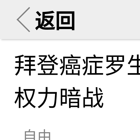
返回
拜登癌症罗
权力暗战
自由