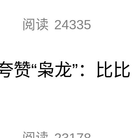
阅读
24335
夸赞“枭龙”：比比
阅读
23178