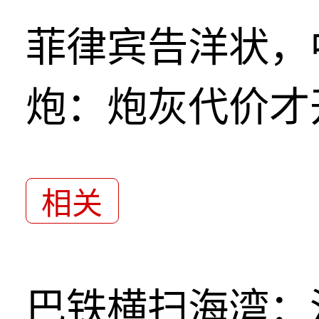
菲律宾告洋状，
炮：炮灰代价才
相关
巴铁横扫海湾：