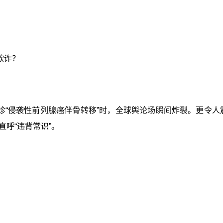
欺诈？
确诊“侵袭性前列腺癌伴骨转移”时，全球舆论场瞬间炸裂。更令人
呼“违背常识”。