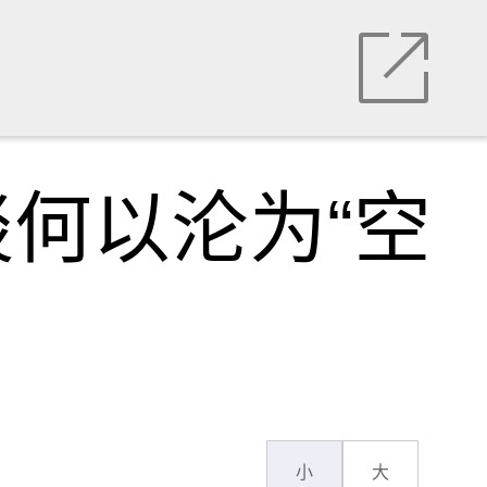
何以沦为“空
小
大