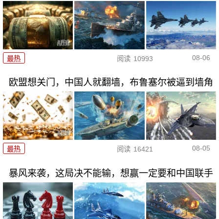
08-06
最热
阅读
10993
欧盟想关门，中国人就翻墙，布鲁塞尔被逼到墙角
08-05
最热
阅读
16421
暴风来袭，这局决不能输，想赢一定要和中国联手