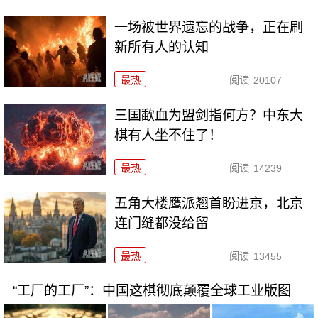
一场被世界遗忘的战争，正在刷
新所有人的认知
最热
阅读
20107
三国歃血为盟剑指何方？中东大
棋有人坐不住了！
最热
阅读
14239
五角大楼鹰派翘首盼进京，北京
连门缝都没给留
最热
阅读
13455
“工厂的工厂”：中国这棋彻底颠覆全球工业版图