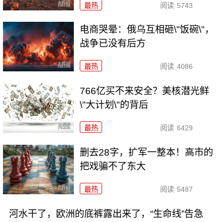
最热
阅读
5743
电商哭晕：俄乌互相砸\"饭碗\"，
战争已没有后方
最热
阅读
4086
766亿买不来安全？美核潜光鲜
\"大计划\"的背后
最热
阅读
6429
删去28字，扩军一整本！高市的
把戏骗不了东大
最热
阅读
5487
河水干了，欧洲的底裤露出来了，“生命线”告急