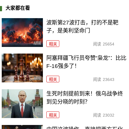
大家都在看
波斯第27波打击，打的不是靶
子，是美利坚命门
相关
阅读
25654
阿塞拜疆飞行员夸赞“枭龙”：比比
F-16强多了！
相关
阅读
23643
生死时刻提前到来！俄乌战争终
到见分晓的时刻？
相关
阅读
23032