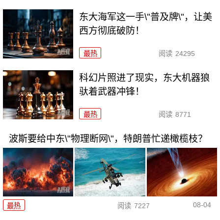
东大海军这一手\"普及牌\"，让美
西方彻底破防！
最热
阅读
24295
科幻片照进了现实，东大机器狼
驮着武器冲锋！
最热
阅读
8771
波斯要给中东\"物理断网\"，特朗普忙递橄榄枝？
08-04
最热
阅读
7227