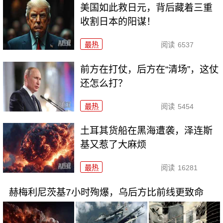
美国如此救日元，背后藏着三重
收割日本的阳谋！
最热
阅读
6537
前方在打仗，后方在“清场”，这仗
还怎么打？
最热
阅读
5454
土耳其货船在黑海遭袭，泽连斯
基又惹了大麻烦
最热
阅读
16281
赫梅利尼茨基7小时殉爆，乌后方比前线更致命