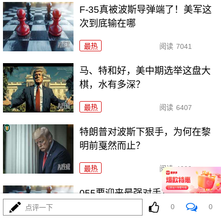
F-35真被波斯导弹端了！美军这
次到底输在哪
最热
阅读
7041
马、特和好，美中期选举这盘大
棋，水有多深？
最热
阅读
6407
特朗普对波斯下狠手，为何在黎
明前戛然而止？
最热
阅读
4609
055要迎来最强对手？东瀛万吨新
驱已上船台！
0
0
点评一下