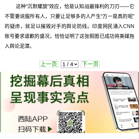
这种“沉默螺旋”效应，恰是认知战最锋利的刀刃——它
不需要说服所有人，只要让足够多的人产生“万一是真的呢”
的疑虑，就足以摧毁对手的舆论防线。印度网民涌入CNN
账号要求道歉的盛况，恰恰证明了这张假图已成功将美媒拖
入舆论泥潭。
上一页
下一页