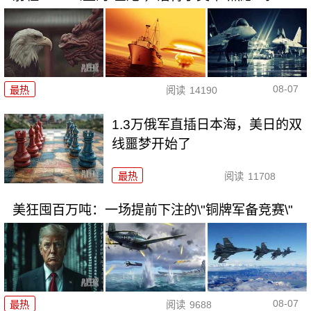
08-07
最热
阅读
14190
1.3万俄军直插日本海，美日的双
线噩梦开始了
最热
阅读
11708
美狂囤百万吨：一场提前下注的\"铜牌军备竞赛\"
08-07
最热
阅读
9688