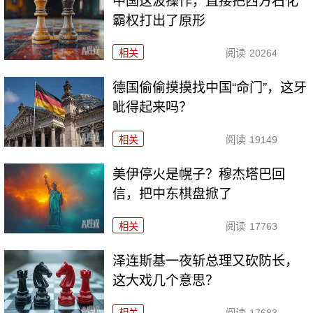
中国这波操作，直接把西方石化
霸权打出了原形
相关
阅读
20264
德国偷偷摸摸找中国“命门”，这牙
呲得起来吗？
相关
阅读
19149
美伊停火是幌子？穆杰塔巴回
信，把中东棋盘掀了
相关
阅读
17763
泽连斯基一夜斩总理又砍防长，
这大戏几个意思？
相关
阅读
17683