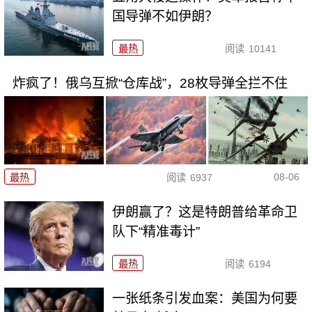
国导弹不如伊朗？
最热
阅读
10141
炸疯了！俄乌互掀“仓库战”，28枚导弹全拦不住
08-06
最热
阅读
6937
伊朗赢了？这是特朗普给革命卫
队下“精准毒计”
最热
阅读
6194
一张纸条引发血案：美国为何要