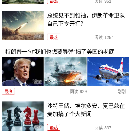
最热
阅读
951
总统见不到领袖，伊朗革命卫队
自己下令开打？
最热
阅读
1254
特朗普一句“我们也想要导弹”揭了美国的老底
最热
阅读
929
刚刚
沙特王储、埃尔多安、夏巴兹在
麦加搞了个大新闻
最热
阅读
837