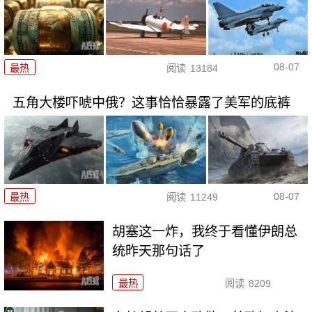
08-07
最热
阅读
13184
五角大楼吓唬中俄？这事恰恰暴露了美军的底裤
08-07
最热
阅读
11249
胡塞这一炸，我终于看懂伊朗总
统昨天那句话了
最热
阅读
8209