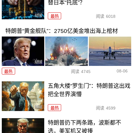
替日本“托底”？
最热
阅读
6018
特朗普“黄金舰队”：2750亿美金堆出海上棺材
08-06
最热
阅读
4745
五角大楼“罗生门”：特朗普这出戏
把全世界演懵
最热
阅读
4599
特朗普扔下两条路，波斯都不
选，美军机又被揍