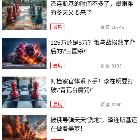
泽连斯基的时间不多了，最艰难
的冬天又要来了
最热
阅读
10746
125万还是5万？俄乌战损数字背
后的\"三国杀\"
最热
阅读
8183
对检察官体系下手！李在明要打
破\"青瓦台魔咒\"
最热
阅读
6280
被俄导弹天天“洗地”，泽连斯基还
在做着美梦！