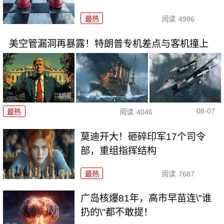
最热
阅读
4986
美空管漏洞再暴露！特朗普专机差点与客机撞上
08-07
最热
阅读
4046
莫迪开大！砸碎印军17个司令
部，重组指挥结构
最热
阅读
7687
广岛核爆81年，高市早苗连\"谁
扔的\"都不敢提！