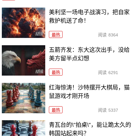
美利坚一场电子战演习，把自家
救护机送了命！
最热
阅读
8364
五箭齐发：东大这次出手，没给
美方留半点幻想
最热
阅读
6291
红海惊涛！沙特摆开大棋局，猫
鼠游戏才刚开场
最热
阅读
5337
青瓦台的\"拍桌\"，能让跪太久的
韩国站起来吗？