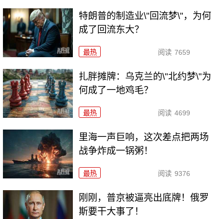
特朗普的制造业\"回流梦\"，为何
成了回流东大？
最热
阅读
7659
扎胖摊牌：乌克兰的\"北约梦\"为
何成了一地鸡毛？
最热
阅读
4699
里海一声巨响，这次差点把两场
战争炸成一锅粥！
最热
阅读
9376
刚刚，普京被逼亮出底牌！俄罗
斯要干大事了！