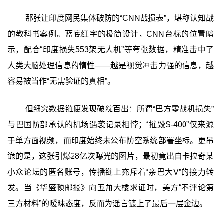
那张让印度网民集体破防的“CNN战损表”，堪称认知战
的教科书案例。蓝底红字的极简设计，CNN台标的位置暗
示，配合“印度损失553架无人机”等夸张数据，精准击中了
人类大脑处理信息的惰性——越是视觉冲击力强的信息，越
容易被当作“无需验证的真相”。
但细究数据链便发现破绽百出：所谓“巴方零战机损失”
与巴国防部承认的机场遇袭记录相悖；“摧毁S-400”仅来源
于单方面视频，而印度始终未公布防空系统部署坐标。更吊
诡的是，这张引爆28亿次曝光的图片，最初竟出自卡拉奇某
小众论坛的匿名账号，传播链上充斥着“亲巴大V”的接力转
发。当《华盛顿邮报》向五角大楼求证时，美方“不评论第
三方材料”的暧昧态度，反而为谣言镀上了最后一层金边。