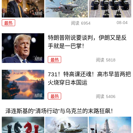
08-04
最热
阅读
6954
特朗普刚说要谈判，伊朗又是反
手就是一巴掌！
最热
阅读
5818
731！特高课还魂！高市早苗两把
火烧穿日本国运
最热
阅读
5406
泽连斯基的“清场行动”与乌克兰的末路狂飙！