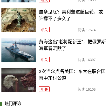
血条见底？美利坚这艘巨轮，或
许撑不了多久了
相关
阅读
17574
黄海这出“老将配新王”，把俄罗斯
海军看沉默了
相关
阅读
16397
3次当众点名美国：东大在联合国
替中东讨公道
相关
阅读
15105
热门评论