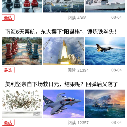
08-04
最热
阅读
4368
南海6天禁航，东大摆下“阳谋棋”，锤炼铁拳头！
08-04
最热
阅读
21394
美利坚亲自下场救日元，结果呢？回弹后又蔫了
08-04
最热
阅读
12357