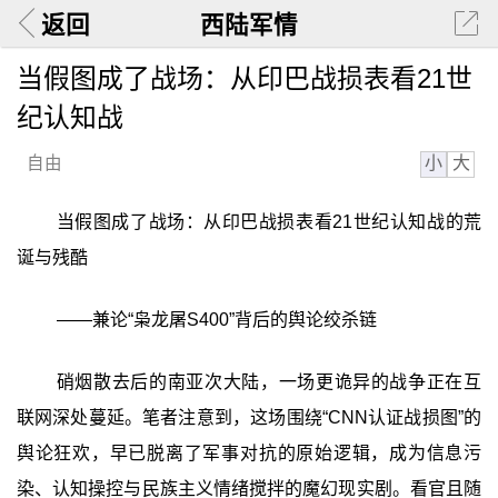
返回
西陆军情
当假图成了战场：从印巴战损表看21世
纪认知战
小
大
自由
当假图成了战场：从印巴战损表看21世纪认知战的荒
诞与残酷
——兼论“枭龙屠S400”背后的舆论绞杀链
硝烟散去后的南亚次大陆，一场更诡异的战争正在互
联网深处蔓延。笔者注意到，这场围绕“CNN认证战损图”的
舆论狂欢，早已脱离了军事对抗的原始逻辑，成为信息污
染、认知操控与民族主义情绪搅拌的魔幻现实剧。看官且随