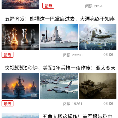
最热
阅读
2854
五箭齐发！熊猫这一巴掌扇过去，大漂亮终于知疼
08-06
最热
阅读
23390
央视短短5秒钟，美军3年兵推一夜作废！亚太变天
08-06
最热
阅读
19261
五角大楼这操作！美军报告称中