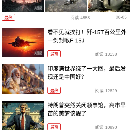
08-05
最热
阅读
4853
看不见就挨打！歼-15T百公里外
一剑封喉F-15J
最热
阅读
13138
印度满世界绕了一大圈，最后发
现还是中国好？
最热
阅读
12829
特朗普突然关闭领事馆，高市早
苗的美梦该醒了
最热
阅读
10890