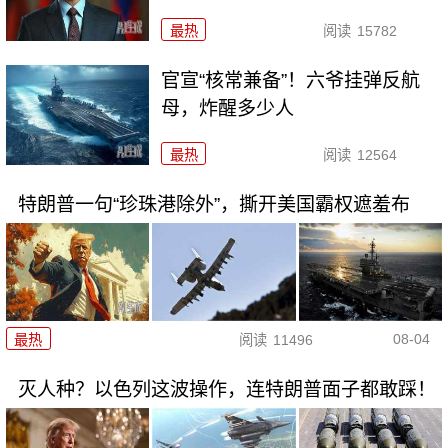
最热
阅读
15782
官宣“核常兼备”！六爷挂弹反航
母，炸醒多少人
最热
阅读
12564
特朗普一句“珍珠港除外”，撕开美国霸权遮羞布
08-04
最热
阅读
11496
灭人种？以色列这波操作，连特朗普面子都敢踩！