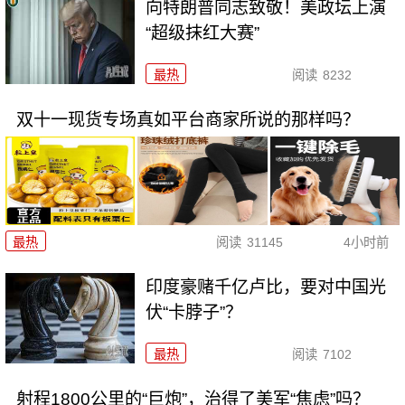
向特朗普同志致敬！美政坛上演
“超级抹红大赛”
最热
阅读
8232
双十一现货专场真如平台商家所说的那样吗？
最热
阅读
31145
4小时前
印度豪赌千亿卢比，要对中国光
伏“卡脖子”？
最热
阅读
7102
射程1800公里的“巨炮”，治得了美军“焦虑”吗？