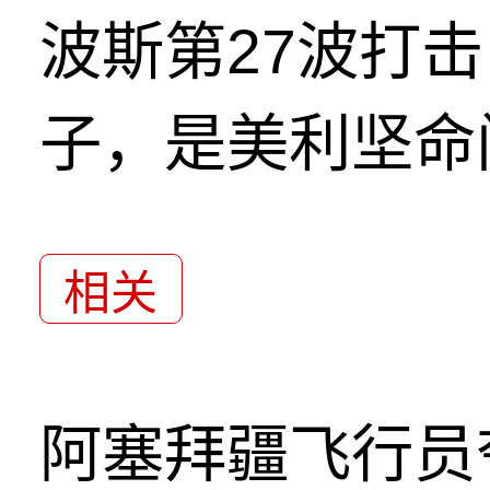
波斯第27波打
子，是美利坚命
相关
阿塞拜疆飞行员