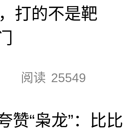
击，打的不是靶
门
阅读
25549
夸赞“枭龙”：比比