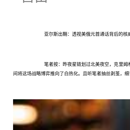
亚尔斯出鞘：透视美俄元首通话背后的核
笔者按：昨夜星链划过北美夜空，克里姆
间将这场战略博弈推向了白热化。且听笔者抽丝剥茧，细