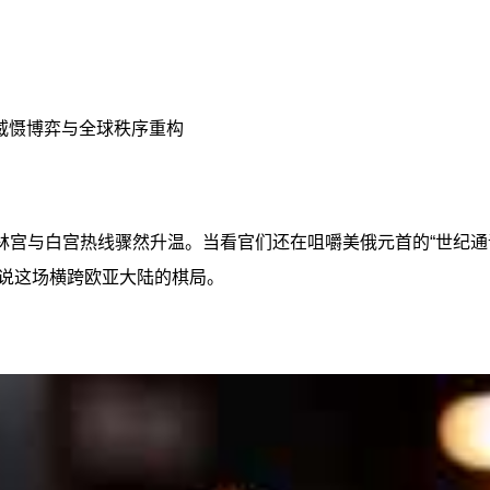
威慑博弈与全球秩序重构
林宫与白宫热线骤然升温。当看官们还在咀嚼美俄元首的“世纪通
说这场横跨欧亚大陆的棋局。