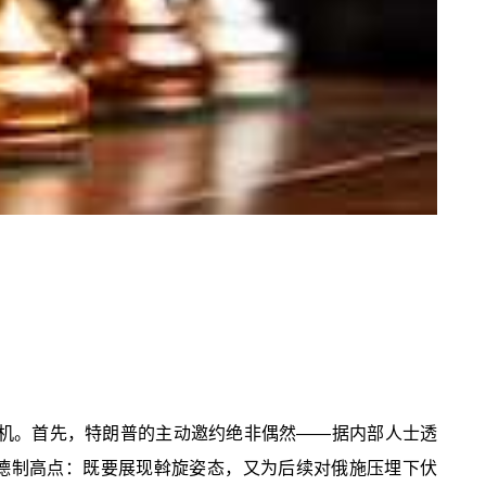
重玄机。首先，特朗普的主动邀约绝非偶然——据内部人士透
道德制高点：既要展现斡旋姿态，又为后续对俄施压埋下伏