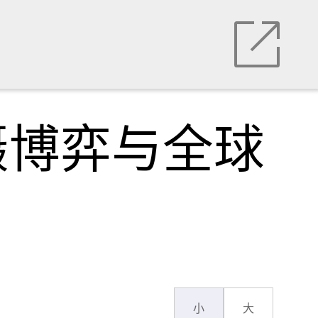
慑博弈与全球
小
大