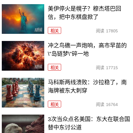
美伊停火是幌子？穆杰塔巴回
信，把中东棋盘掀了
相关
阅读
17805
冲之鸟礁一声炮响，高市早苗的
\"岛链梦\"碎一地
相关
阅读
17715
马科斯两线溃败：沙拉稳了，南
海牌被东大刺穿
相关
阅读
16764
3次当众点名美国：东大在联合国
替中东讨公道