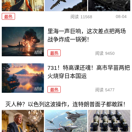
08-04
最热
阅读
11568
里海一声巨响，这次差点把两场
战争炸成一锅粥！
最热
阅读
9450
731！特高课还魂！高市早苗两把
火烧穿日本国运
最热
阅读
5477
灭人种？以色列这波操作，连特朗普面子都敢踩！