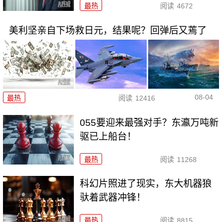
最热
阅读
4672
美利坚亲自下场救日元，结果呢？回弹后又蔫了
08-04
最热
阅读
12416
055要迎来最强对手？东瀛万吨新
驱已上船台！
最热
阅读
11268
科幻片照进了现实，东大机器狼
驮着武器冲锋！
最热
阅读
8815