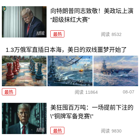
向特朗普同志致敬！美政坛上演
“超级抹红大赛”
最热
阅读
8532
1.3万俄军直插日本海，美日的双线噩梦开始了
08-07
最热
阅读
11864
美狂囤百万吨：一场提前下注的
\"铜牌军备竞赛\"
最热
阅读
9830