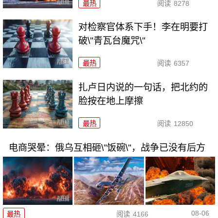
最热
阅读
8278
对检察官体系下手！李在明要打
破\"青瓦台魔咒\"
最热
阅读
6357
扎卢日内说的一句话，把北约的
脸按在地上摩擦
最热
阅读
12850
电商哭晕：俄乌互相砸\"饭碗\"，战争已没有后方
08-06
最热
阅读
4166