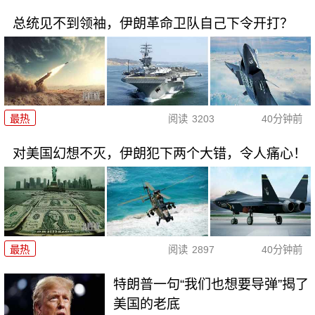
总统见不到领袖，伊朗革命卫队自己下令开打？
最热
阅读
3203
40分钟前
对美国幻想不灭，伊朗犯下两个大错，令人痛心！
最热
阅读
2897
40分钟前
特朗普一句“我们也想要导弹”揭了
美国的老底