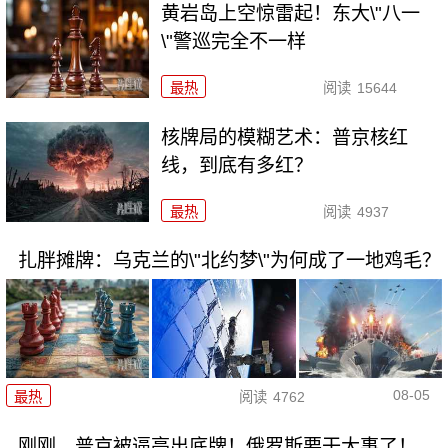
黄岩岛上空惊雷起！东大\"八一
\"警巡完全不一样
最热
阅读
15644
核牌局的模糊艺术：普京核红
线，到底有多红？
最热
阅读
4937
扎胖摊牌：乌克兰的\"北约梦\"为何成了一地鸡毛？
08-05
最热
阅读
4762
刚刚，普京被逼亮出底牌！俄罗斯要干大事了！