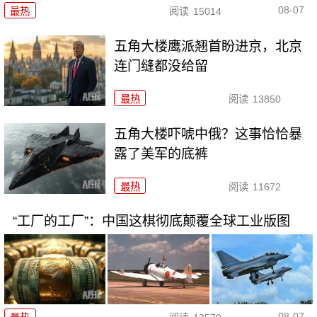
08-07
最热
阅读
15014
五角大楼鹰派翘首盼进京，北京
连门缝都没给留
最热
阅读
13850
五角大楼吓唬中俄？这事恰恰暴
露了美军的底裤
最热
阅读
11672
“工厂的工厂”：中国这棋彻底颠覆全球工业版图
08-07