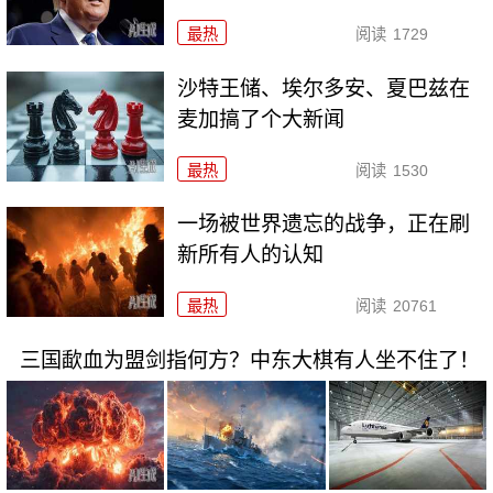
最热
阅读
1729
沙特王储、埃尔多安、夏巴兹在
麦加搞了个大新闻
最热
阅读
1530
一场被世界遗忘的战争，正在刷
新所有人的认知
最热
阅读
20761
三国歃血为盟剑指何方？中东大棋有人坐不住了！