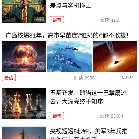
差点与客机撞上
最热
阅读
4155
广岛核爆81年，高市早苗连\"谁扔的\"都不敢提！
08-07
最热
阅读
2958
五箭齐发！熊猫这一巴掌扇过
去，大漂亮终于知疼
最热
阅读
23604
央视短短5秒钟，美军3年兵推一