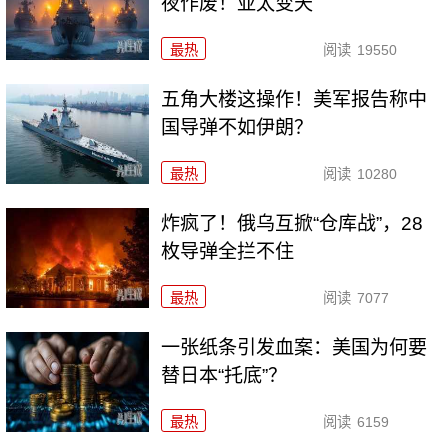
夜作废！亚太变天
最热
阅读
19550
五角大楼这操作！美军报告称中
国导弹不如伊朗？
最热
阅读
10280
炸疯了！俄乌互掀“仓库战”，28
枚导弹全拦不住
最热
阅读
7077
一张纸条引发血案：美国为何要
替日本“托底”？
最热
阅读
6159