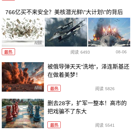
766亿买不来安全？美核潜光鲜\"大计划\"的背后
08-06
最热
阅读
6493
被俄导弹天天“洗地”，泽连斯基还
在做着美梦！
最热
阅读
5826
删去28字，扩军一整本！高市的
把戏骗不了东大
最热
阅读
5541