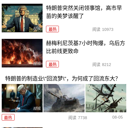
特朗普突然关闭领事馆，高市早
苗的美梦该醒了
最热
阅读
10973
赫梅利尼茨基7小时殉爆，乌后方
比前线更致命
最热
阅读
8212
特朗普的制造业\"回流梦\"，为何成了回流东大？
08-05
最热
阅读
7738