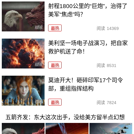
射程1800公里的“巨炮”，治得了
美军“焦虑”吗？
最热
阅读
14369
美利坚一场电子战演习，把自家
救护机送了命！
最热
阅读
8531
莫迪开大！砸碎印军17个司令
部，重组指挥结构
最热
阅读
7824
五箭齐发：东大这次出手，没给美方留半点幻想