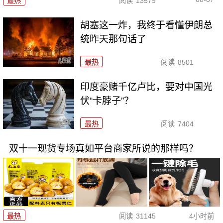
最热
阅读
13579
胡塞这一炸，我终于看懂伊朗总
统昨天那句话了
最热
阅读
8501
印度豪赌千亿卢比，要对中国光
伏“卡脖子”？
最热
阅读
7404
双十一现货专场真如平台商家所说的那样吗？
最热
阅读
31145
4小时前