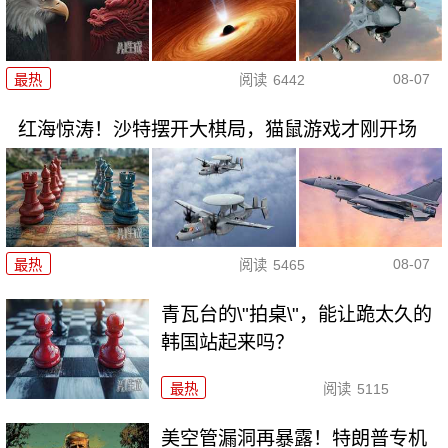
08-07
最热
阅读
6442
红海惊涛！沙特摆开大棋局，猫鼠游戏才刚开场
08-07
最热
阅读
5465
青瓦台的\"拍桌\"，能让跪太久的
韩国站起来吗？
最热
阅读
5115
美空管漏洞再暴露！特朗普专机