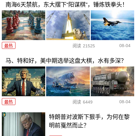
南海6天禁航，东大摆下“阳谋棋”，锤炼铁拳头！
08-04
最热
阅读
21525
马、特和好，美中期选举这盘大棋，水有多深？
08-04
最热
阅读
6449
特朗普对波斯下狠手，为何在黎
明前戛然而止？