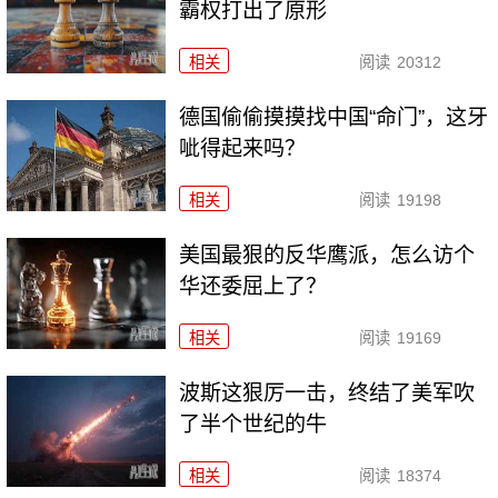
霸权打出了原形
相关
阅读
20312
德国偷偷摸摸找中国“命门”，这牙
呲得起来吗？
相关
阅读
19198
美国最狠的反华鹰派，怎么访个
华还委屈上了？
相关
阅读
19169
波斯这狠厉一击，终结了美军吹
了半个世纪的牛
相关
阅读
18374