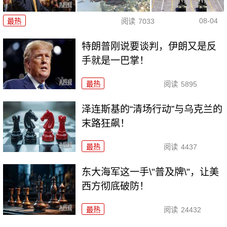
08-04
最热
阅读
7033
特朗普刚说要谈判，伊朗又是反
手就是一巴掌！
最热
阅读
5895
泽连斯基的“清场行动”与乌克兰的
末路狂飙！
最热
阅读
4437
东大海军这一手\"普及牌\"，让美
西方彻底破防！
最热
阅读
24432