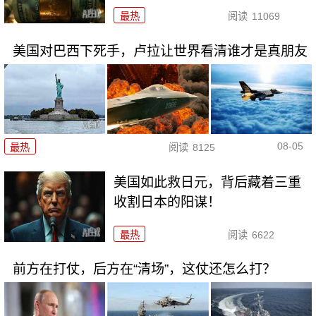
最热
阅读
11069
美国对巴西下死手，卢拉让世界看清谁才是真朋友
08-05
最热
阅读
8125
美国如此救日元，背后藏着三重
收割日本的阳谋！
最热
阅读
6622
前方在打仗，后方在“清场”，这仗还怎么打？