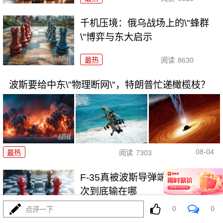
千机压境：俄乌战场上的\"蜂群
\"博弈与东大启示
最热
阅读
8630
波斯要给中东\"物理断网\"，特朗普忙递橄榄枝？
08-04
最热
阅读
7303
F-35真被波斯导弹端了！美军这
次到底输在哪
0
0
点评一下
最热
阅读
7102