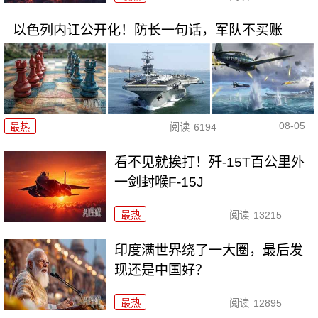
以色列内讧公开化！防长一句话，军队不买账
08-05
最热
阅读
6194
看不见就挨打！歼-15T百公里外
一剑封喉F-15J
最热
阅读
13215
印度满世界绕了一大圈，最后发
现还是中国好？
最热
阅读
12895