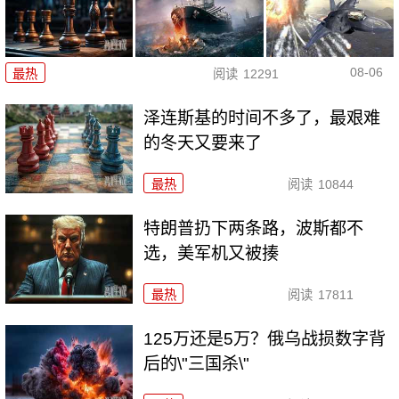
08-06
最热
阅读
12291
泽连斯基的时间不多了，最艰难
的冬天又要来了
最热
阅读
10844
特朗普扔下两条路，波斯都不
选，美军机又被揍
最热
阅读
17811
125万还是5万？俄乌战损数字背
后的\"三国杀\"