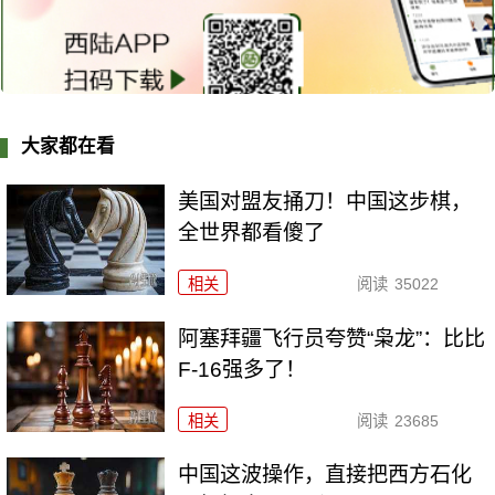
大家都在看
美国对盟友捅刀！中国这步棋，
全世界都看傻了
相关
阅读
35022
阿塞拜疆飞行员夸赞“枭龙”：比比
F-16强多了！
相关
阅读
23685
中国这波操作，直接把西方石化