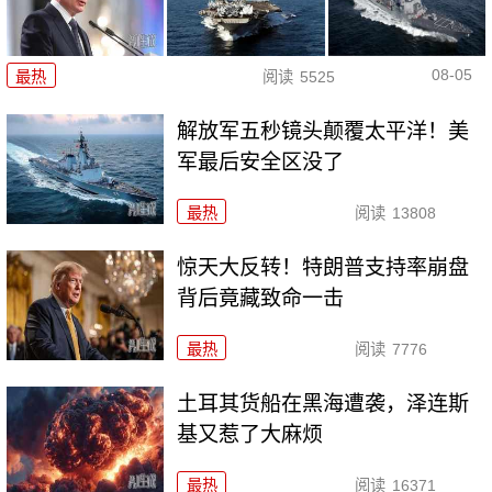
08-05
最热
阅读
5525
解放军五秒镜头颠覆太平洋！美
军最后安全区没了
最热
阅读
13808
惊天大反转！特朗普支持率崩盘
背后竟藏致命一击
最热
阅读
7776
土耳其货船在黑海遭袭，泽连斯
基又惹了大麻烦
最热
阅读
16371