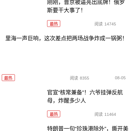
刚刚，普京被逼亮出底牌！俄罗
斯要干大事了！
最热
阅读
14745
里海一声巨响，这次差点把两场战争炸成一锅粥！
08-05
最热
阅读
8355
官宣“核常兼备”！六爷挂弹反航
母，炸醒多少人
最热
阅读
11464
特朗普一句“珍珠港除外”，撕开美