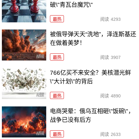
破\"青瓦台魔咒\"
最热
阅读
4293
被俄导弹天天“洗地”，泽连斯基还
在做着美梦！
最热
阅读
3907
766亿买不来安全？美核潜光鲜
\"大计划\"的背后
最热
阅读
4890
电商哭晕：俄乌互相砸\"饭碗\"，
战争已没有后方
最热
阅读
2633