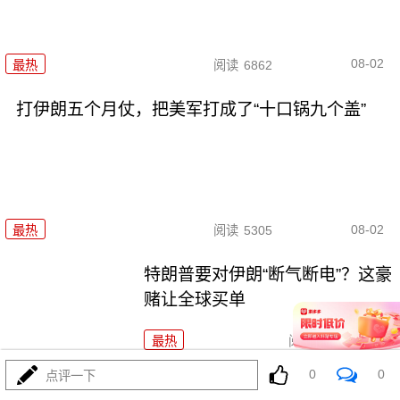
08-02
最热
阅读
6862
打伊朗五个月仗，把美军打成了“十口锅九个盖”
08-02
最热
阅读
5305
特朗普要对伊朗“断气断电”？这豪
赌让全球买单
最热
阅读
4452
0
0
点评一下
铁证出台！菲律宾求锤得锤！解