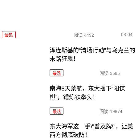
08-04
最热
阅读
4492
泽连斯基的“清场行动”与乌克兰的
末路狂飙！
最热
阅读
3585
南海6天禁航，东大摆下“阳谋
棋”，锤炼铁拳头！
最热
阅读
19674
东大海军这一手\"普及牌\"，让美
西方彻底破防！