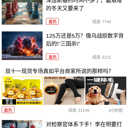
泽连斯基的时间不多了，最艰难
的冬天又要来了
最热
阅读
7740
125万还是5万？俄乌战损数字背
后的\"三国杀\"
最热
阅读
6221
双十一现货专场真如平台商家所说的那样吗？
最热
阅读
31145
4小时前
对检察官体系下手！李在明要打