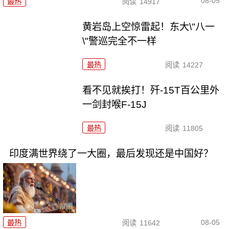
08-05
最热
阅读
14917
黄岩岛上空惊雷起！东大\"八一
\"警巡完全不一样
最热
阅读
14227
看不见就挨打！歼-15T百公里外
一剑封喉F-15J
最热
阅读
11805
印度满世界绕了一大圈，最后发现还是中国好？
08-05
最热
阅读
11642