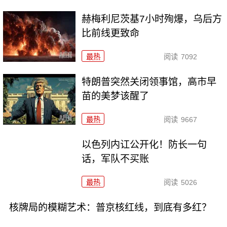
赫梅利尼茨基7小时殉爆，乌后方
比前线更致命
最热
阅读
7092
特朗普突然关闭领事馆，高市早
苗的美梦该醒了
最热
阅读
9667
以色列内讧公开化！防长一句
话，军队不买账
最热
阅读
5026
核牌局的模糊艺术：普京核红线，到底有多红？