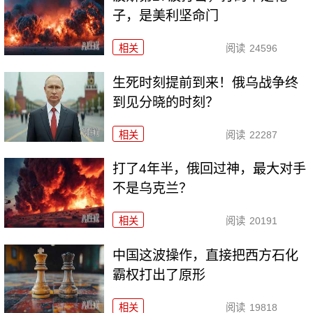
子，是美利坚命门
相关
阅读
24596
生死时刻提前到来！俄乌战争终
到见分晓的时刻？
相关
阅读
22287
打了4年半，俄回过神，最大对手
不是乌克兰？
相关
阅读
20191
中国这波操作，直接把西方石化
霸权打出了原形
相关
阅读
19818