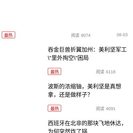
08-03
最热
阅读
8074
吞金巨兽折翼加州：美利坚军工
\"里外掏空\"困局
最热
阅读
6118
波斯的浓缩铀，美利坚是真想
拿，还是做样子？
最热
阅读
4091
西班牙在北非的那块飞地休达，
为何突然炸了锅