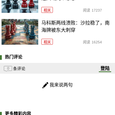
相关
阅读
17237
马科斯两线溃败：沙拉稳了，南
海牌被东大刺穿
相关
阅读
16254
热门评论
登陆
0
条评论
我来说两句
更多精彩内容