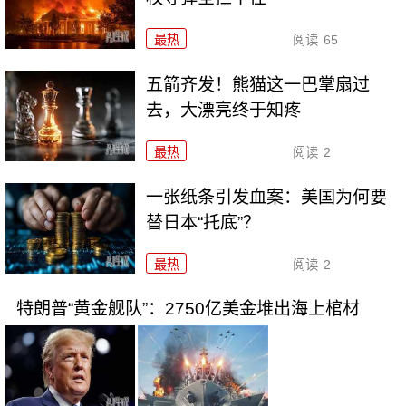
最热
阅读
65
五箭齐发！熊猫这一巴掌扇过
去，大漂亮终于知疼
最热
阅读
2
一张纸条引发血案：美国为何要
替日本“托底”？
最热
阅读
2
特朗普“黄金舰队”：2750亿美金堆出海上棺材