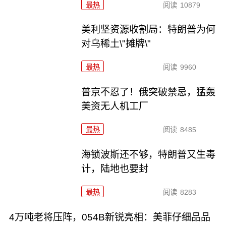
最热
阅读
10879
美利坚资源收割局：特朗普为何
对乌稀土\"摊牌\"
最热
阅读
9960
普京不忍了！俄突破禁忌，猛轰
美资无人机工厂
最热
阅读
8485
海锁波斯还不够，特朗普又生毒
计，陆地也要封
最热
阅读
8283
4万吨老将压阵，054B新锐亮相：美菲仔细品品