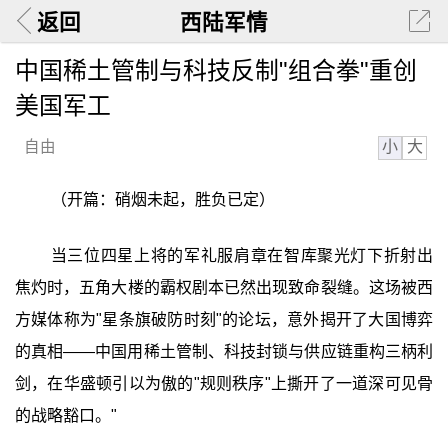
返回
西陆军情
中国稀土管制与科技反制"组合拳"重创
美国军工
小
大
自由
（开篇：硝烟未起，胜负已定）
当三位四星上将的军礼服肩章在智库聚光灯下折射出
焦灼时，五角大楼的霸权剧本已然出现致命裂缝。这场被西
方媒体称为"星条旗破防时刻"的论坛，意外揭开了大国博弈
的真相——中国用稀土管制、科技封锁与供应链重构三柄利
剑，在华盛顿引以为傲的"规则秩序"上撕开了一道深可见骨
的战略豁口。"