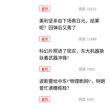
最热
阅读
22522
美利坚亲自下场救日元，结果
呢？回弹后又蔫了
最热
阅读
11489
科幻片照进了现实，东大机器狼
驮着武器冲锋！
最热
阅读
7893
波斯要给中东\"物理断网\"，特朗
普忙递橄榄枝？
最热
阅读
6347