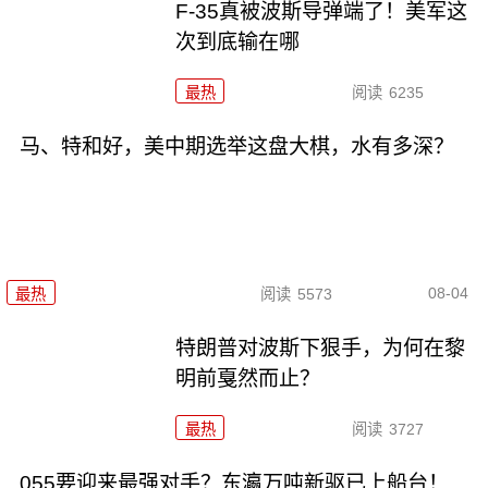
F-35真被波斯导弹端了！美军这
次到底输在哪
最热
阅读
6235
马、特和好，美中期选举这盘大棋，水有多深？
08-04
最热
阅读
5573
特朗普对波斯下狠手，为何在黎
明前戛然而止？
最热
阅读
3727
055要迎来最强对手？东瀛万吨新驱已上船台！