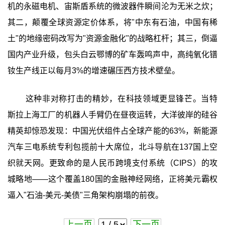
机的永磁电机、宙斯盾系统的微波器件瞬间沦为无米之炊；
其二，颠覆全球资源定价体系，将"中东有石油，中国有稀
土"的地缘密码改写为"资源金融化"的战略杠杆；其三，倒逼
国内产业升级，包头白云鄂博的矿车轰鸣声中，高纯氧化镨
钕生产线正以每月3%的增速碾压西方技术壁垒。
这种非对称打击的精妙，在科技领域更显锋芒。当特
斯拉上海工厂的机器人手臂仍在昼夜运转，大洋彼岸的硅谷
精英却惊恐发现：中国光伏组件占全球产能的63%，新能源
汽车三电系统专利包揽前十大席位，北斗导航在137国上空
织就天网。更致命的是人民币跨境支付系统（CIPS）的攻
城略地——这个覆盖180国的金融神经网络，正将美元霸权
逼入"石油-美元-美债"三角架构崩塌的前夜。
上一页
下一页