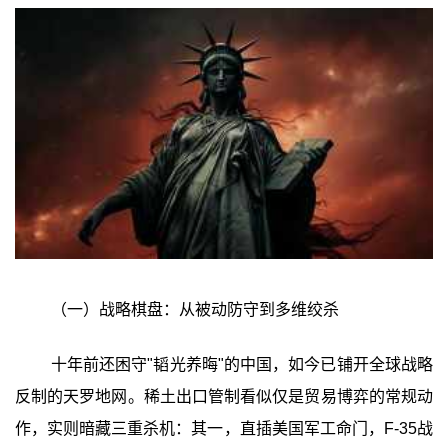
（一）战略棋盘：从被动防守到多维绞杀
十年前还困守"韬光养晦"的中国，如今已铺开全球战略
反制的天罗地网。稀土出口管制看似仅是贸易博弈的常规动
作，实则暗藏三重杀机：其一，直插美国军工命门，F-35战