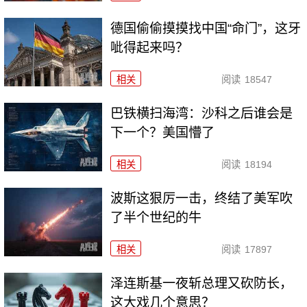
德国偷偷摸摸找中国“命门”，这牙
呲得起来吗？
相关
阅读
18547
巴铁横扫海湾：沙科之后谁会是
下一个？美国懵了
相关
阅读
18194
波斯这狠厉一击，终结了美军吹
了半个世纪的牛
相关
阅读
17897
泽连斯基一夜斩总理又砍防长，
这大戏几个意思？