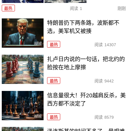
最热
阅读
1
刚刚
特朗普扔下两条路，波斯都不
选，美军机又被揍
最热
阅读
14307
扎卢日内说的一句话，把北约的
脸按在地上摩擦
最热
阅读
9442
信息量很大！歼20越肩反杀，美
西方都不淡定了
最热
阅读
8579