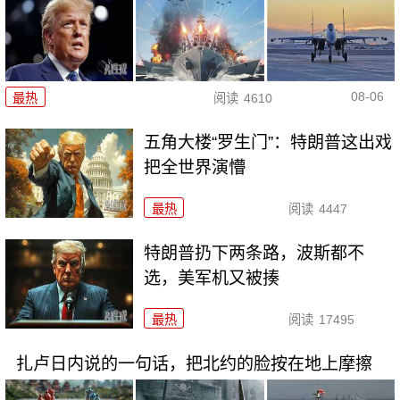
08-06
最热
阅读
4610
五角大楼“罗生门”：特朗普这出戏
把全世界演懵
最热
阅读
4447
特朗普扔下两条路，波斯都不
选，美军机又被揍
最热
阅读
17495
扎卢日内说的一句话，把北约的脸按在地上摩擦