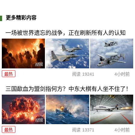
更多精彩内容
一场被世界遗忘的战争，正在刷新所有人的认知
最热
阅读
19241
4小时前
三国歃血为盟剑指何方？中东大棋有人坐不住了！
最热
阅读
13371
4小时前