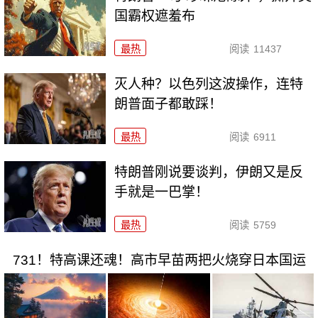
国霸权遮羞布
最热
阅读
11437
灭人种？以色列这波操作，连特
朗普面子都敢踩！
最热
阅读
6911
特朗普刚说要谈判，伊朗又是反
手就是一巴掌！
最热
阅读
5759
731！特高课还魂！高市早苗两把火烧穿日本国运