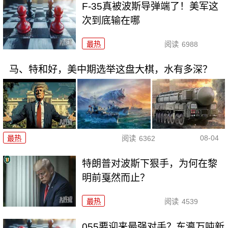
F-35真被波斯导弹端了！美军这
次到底输在哪
最热
阅读
6988
马、特和好，美中期选举这盘大棋，水有多深？
08-04
最热
阅读
6362
特朗普对波斯下狠手，为何在黎
明前戛然而止？
最热
阅读
4539
055要迎来最强对手？东瀛万吨新