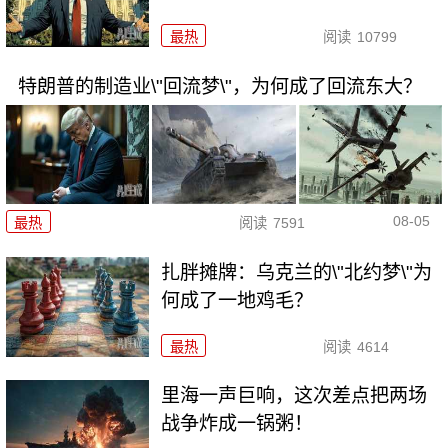
最热
阅读
10799
特朗普的制造业\"回流梦\"，为何成了回流东大？
08-05
最热
阅读
7591
扎胖摊牌：乌克兰的\"北约梦\"为
何成了一地鸡毛？
最热
阅读
4614
里海一声巨响，这次差点把两场
战争炸成一锅粥！