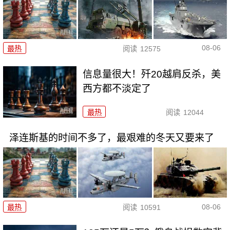
08-06
最热
阅读
12575
信息量很大！歼20越肩反杀，美
西方都不淡定了
最热
阅读
12044
泽连斯基的时间不多了，最艰难的冬天又要来了
08-06
最热
阅读
10591