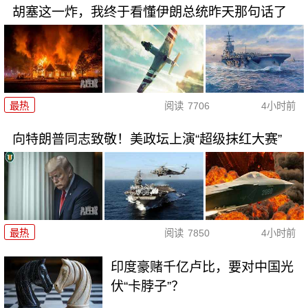
胡塞这一炸，我终于看懂伊朗总统昨天那句话了
最热
阅读
7706
4小时前
向特朗普同志致敬！美政坛上演“超级抹红大赛”
最热
阅读
7850
4小时前
印度豪赌千亿卢比，要对中国光
伏“卡脖子”？