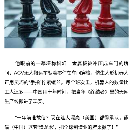
他眼前的一幕堪称科幻：金属板被冲压成车门的瞬
间，AGV无人搬运车驮着零件在车间穿梭，仿生人形机器人
正用灵巧的“手指”拧紧螺丝。每个班次里，机器人的数量比
工人还多——中国用十年时间，把当年《终结者》里的天网
生产线搬进了现实。
“十年前谁敢信？现在连大漂亮（美国）都得承认，熊
猫（中国）这套‘造龙术’，把全球制造业的牌桌掀了！”