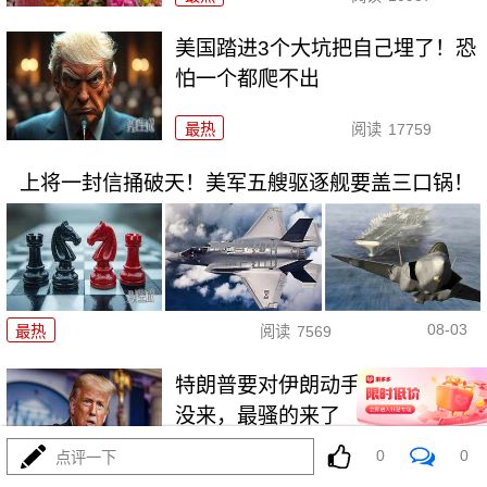
美国踏进3个大坑把自己埋了！恐
怕一个都爬不出
最热
阅读
17759
上将一封信捅破天！美军五艘驱逐舰要盖三口锅！
08-03
最热
阅读
7569
特朗普要对伊朗动手？最狠的还
没来，最骚的来了
0
0
点评一下
最热
阅读
6137