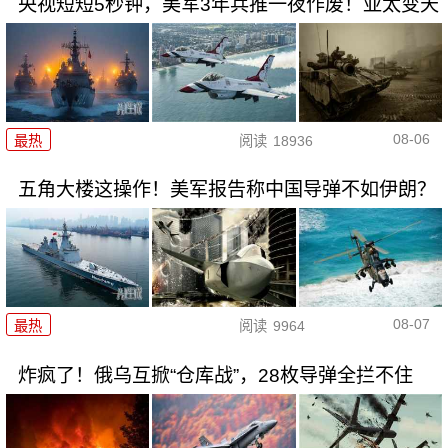
央视短短5秒钟，美军3年兵推一夜作废！亚太变天
08-06
最热
阅读
18936
五角大楼这操作！美军报告称中国导弹不如伊朗？
08-07
最热
阅读
9964
炸疯了！俄乌互掀“仓库战”，28枚导弹全拦不住