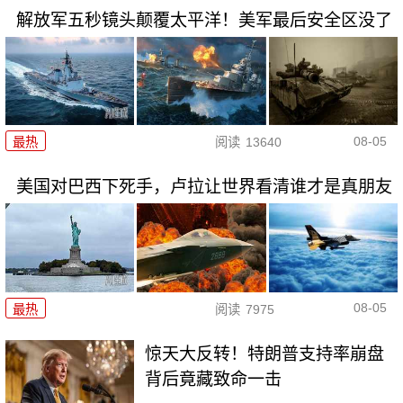
解放军五秒镜头颠覆太平洋！美军最后安全区没了
08-05
最热
阅读
13640
美国对巴西下死手，卢拉让世界看清谁才是真朋友
08-05
最热
阅读
7975
惊天大反转！特朗普支持率崩盘
背后竟藏致命一击