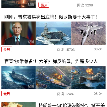
最热
阅读
9298
刚刚，普京被逼亮出底牌！俄罗斯要干大事了！
08-04
最热
阅读
15703
官宣“核常兼备”！六爷挂弹反航母，炸醒多少人
08-04
最热
阅读
12487
特朗普一句“珍珠港除外”，撕开美