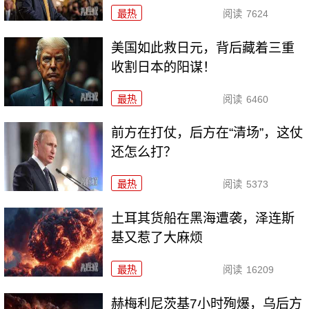
最热
阅读
7624
美国如此救日元，背后藏着三重
收割日本的阳谋！
最热
阅读
6460
前方在打仗，后方在“清场”，这仗
还怎么打？
最热
阅读
5373
土耳其货船在黑海遭袭，泽连斯
基又惹了大麻烦
最热
阅读
16209
赫梅利尼茨基7小时殉爆，乌后方