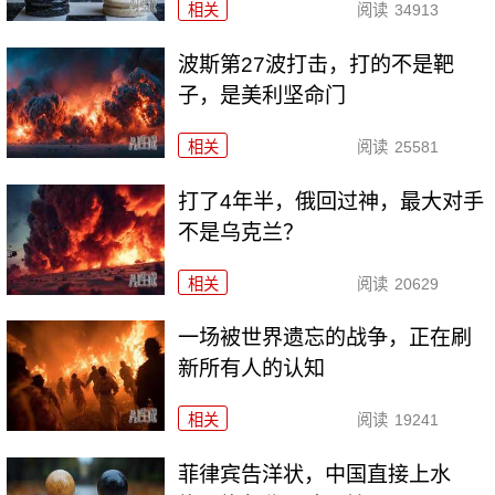
相关
阅读
34913
波斯第27波打击，打的不是靶
子，是美利坚命门
相关
阅读
25581
打了4年半，俄回过神，最大对手
不是乌克兰？
相关
阅读
20629
一场被世界遗忘的战争，正在刷
新所有人的认知
相关
阅读
19241
菲律宾告洋状，中国直接上水