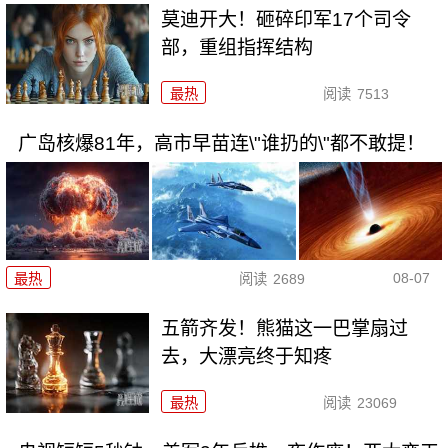
莫迪开大！砸碎印军17个司令
部，重组指挥结构
最热
阅读
7513
广岛核爆81年，高市早苗连\"谁扔的\"都不敢提！
08-07
最热
阅读
2689
五箭齐发！熊猫这一巴掌扇过
去，大漂亮终于知疼
最热
阅读
23069