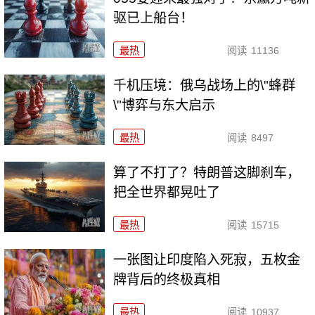
驱已上船台！
最热
阅读
11136
千机压境：俄乌战场上的\"蜂群
\"博弈与东大启示
最热
阅读
8497
算了不打了？特朗普这脚刹车，
把全世界都晃吐了
最热
阅读
15715
一张图让印度陷入死寂，五枚金
牌背后的终极真相
最热
阅读
10937