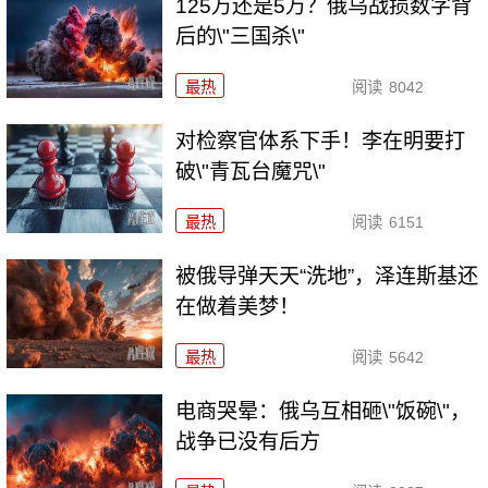
125万还是5万？俄乌战损数字背
后的\"三国杀\"
最热
阅读
8042
对检察官体系下手！李在明要打
破\"青瓦台魔咒\"
最热
阅读
6151
被俄导弹天天“洗地”，泽连斯基还
在做着美梦！
最热
阅读
5642
电商哭晕：俄乌互相砸\"饭碗\"，
战争已没有后方