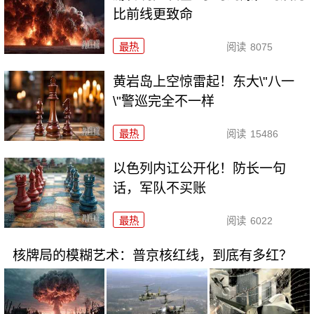
比前线更致命
最热
阅读
8075
黄岩岛上空惊雷起！东大\"八一
\"警巡完全不一样
最热
阅读
15486
以色列内讧公开化！防长一句
话，军队不买账
最热
阅读
6022
核牌局的模糊艺术：普京核红线，到底有多红？