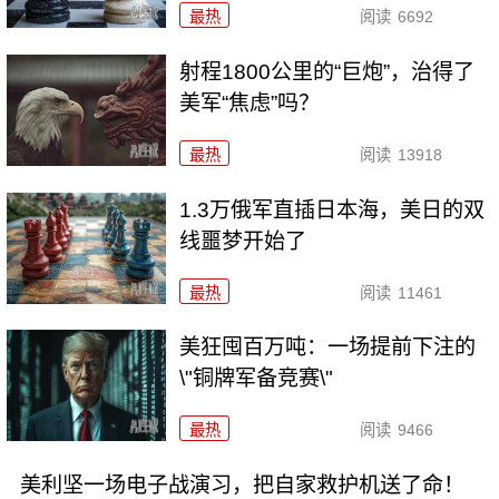
最热
阅读
6692
射程1800公里的“巨炮”，治得了
美军“焦虑”吗？
最热
阅读
13918
1.3万俄军直插日本海，美日的双
线噩梦开始了
最热
阅读
11461
美狂囤百万吨：一场提前下注的
\"铜牌军备竞赛\"
最热
阅读
9466
美利坚一场电子战演习，把自家救护机送了命！