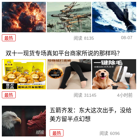
08-07
最热
阅读
8135
双十一现货专场真如平台商家所说的那样吗？
最热
阅读
31145
4小时前
五箭齐发：东大这次出手，没给
美方留半点幻想
最热
阅读
6096