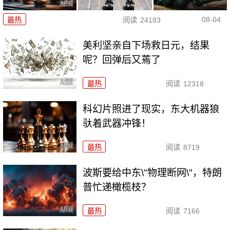
08-04
最热
阅读
24183
美利坚亲自下场救日元，结果
呢？回弹后又蔫了
最热
阅读
12318
科幻片照进了现实，东大机器狼
驮着武器冲锋！
最热
阅读
8719
波斯要给中东\"物理断网\"，特朗
普忙递橄榄枝？
最热
阅读
7166