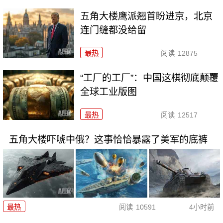
五角大楼鹰派翘首盼进京，北京
连门缝都没给留
最热
阅读
12875
“工厂的工厂”：中国这棋彻底颠覆
全球工业版图
最热
阅读
12517
五角大楼吓唬中俄？这事恰恰暴露了美军的底裤
最热
阅读
10591
4小时前