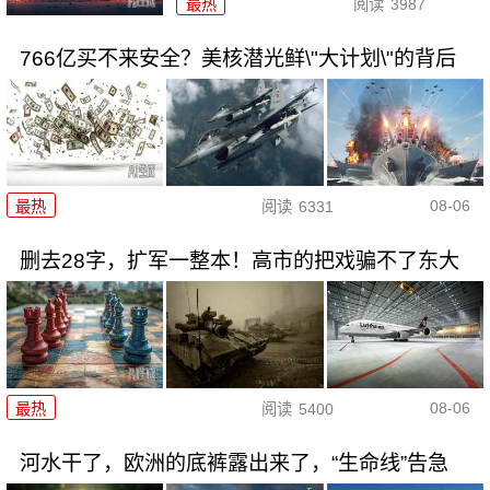
最热
阅读
3987
766亿买不来安全？美核潜光鲜\"大计划\"的背后
08-06
最热
阅读
6331
删去28字，扩军一整本！高市的把戏骗不了东大
08-06
最热
阅读
5400
河水干了，欧洲的底裤露出来了，“生命线”告急