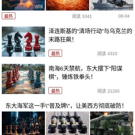
08-04
最热
阅读
5341
泽连斯基的“清场行动”与乌克兰的
末路狂飙！
最热
阅读
4310
南海6天禁航，东大摆下“阳谋
棋”，锤炼铁拳头！
最热
阅读
21265
东大海军这一手\"普及牌\"，让美西方彻底破防！