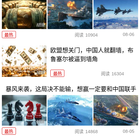
08-06
最热
阅读
10904
欧盟想关门，中国人就翻墙，布
鲁塞尔被逼到墙角
最热
阅读
16304
暴风来袭，这局决不能输，想赢一定要和中国联手
08-05
最热
阅读
14868