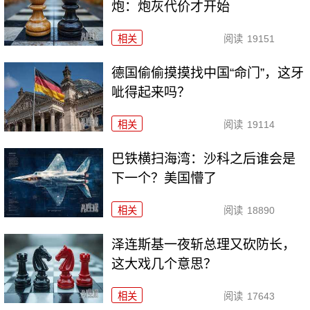
炮：炮灰代价才开始
相关
阅读
19151
德国偷偷摸摸找中国“命门”，这牙
呲得起来吗？
相关
阅读
19114
巴铁横扫海湾：沙科之后谁会是
下一个？美国懵了
相关
阅读
18890
泽连斯基一夜斩总理又砍防长，
这大戏几个意思？
相关
阅读
17643