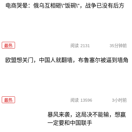
电商哭晕：俄乌互相砸\"饭碗\"，战争已没有后方
最热
阅读
2131
35分钟前
欧盟想关门，中国人就翻墙，布鲁塞尔被逼到墙角
最热
阅读
13596
3小时前
暴风来袭，这局决不能输，想赢
一定要和中国联手