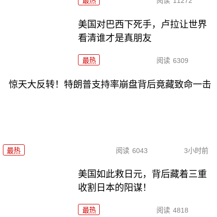
最热
阅读
11272
美国对巴西下死手，卢拉让世界
看清谁才是真朋友
最热
阅读
6309
惊天大反转！特朗普支持率崩盘背后竟藏致命一击
最热
阅读
6043
3小时前
美国如此救日元，背后藏着三重
收割日本的阳谋！
最热
阅读
4818