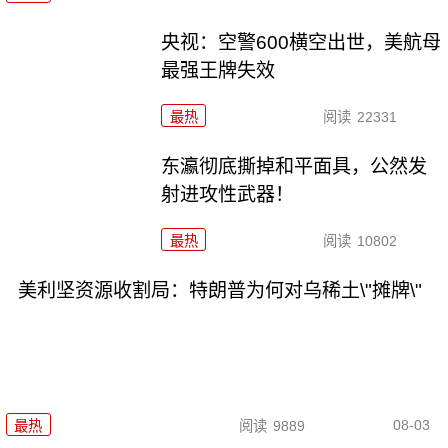
央视：空警600横空出世，美航母
最强王牌失效
最热
阅读
22331
东瀛彻底撕掉和平面具，公然发
射进攻性武器！
最热
阅读
10802
美利坚资源收割局：特朗普为何对乌稀土\"摊牌\"
08-03
最热
阅读
9889