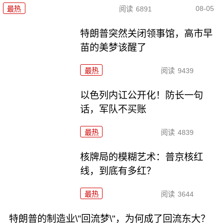
08-05
最热
阅读
6891
特朗普突然关闭领事馆，高市早
苗的美梦该醒了
最热
阅读
9439
以色列内讧公开化！防长一句
话，军队不买账
最热
阅读
4839
核牌局的模糊艺术：普京核红
线，到底有多红？
最热
阅读
3644
特朗普的制造业\"回流梦\"，为何成了回流东大？