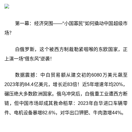
第一幕：经济突围——“小国寡民”如何撬动中国超级市
场？
白俄罗斯，这个被西方制裁勒紧咽喉的东欧国家，正
上演一场“借东风”逆袭！
数据震撼：中白贸易额从建交初的6080万美元飙至
2023年的84.4亿美元，增长近83倍！近5年增速年均20%，
碾压绝大多数欧洲国家。俄乌冲突后，白俄重工业遭西方断
链，但中国市场却成其救命稻草：2023年自华进口车辆零
件、电机设备暴增82.6%，对华出口钾肥、牛肉激增44%。