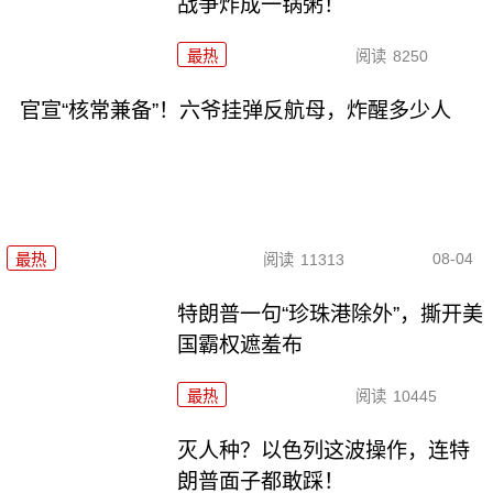
战争炸成一锅粥！
最热
阅读
8250
官宣“核常兼备”！六爷挂弹反航母，炸醒多少人
08-04
最热
阅读
11313
特朗普一句“珍珠港除外”，撕开美
国霸权遮羞布
最热
阅读
10445
灭人种？以色列这波操作，连特
朗普面子都敢踩！