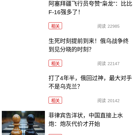
阿塞拜疆飞行员夸赞“枭龙”：比比
F-16强多了！
相关
阅读
22985
生死时刻提前到来！俄乌战争终
到见分晓的时刻？
相关
阅读
22147
打了4年半，俄回过神，最大对手
不是乌克兰？
相关
阅读
20142
菲律宾告洋状，中国直接上水
炮：炮灰代价才开始