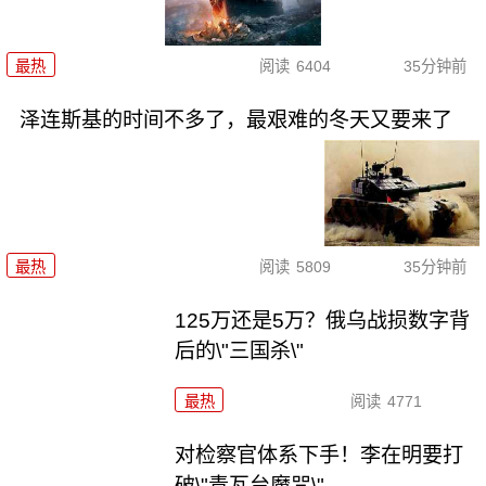
最热
阅读
6404
35分钟前
泽连斯基的时间不多了，最艰难的冬天又要来了
最热
阅读
5809
35分钟前
125万还是5万？俄乌战损数字背
后的\"三国杀\"
最热
阅读
4771
对检察官体系下手！李在明要打
破\"青瓦台魔咒\"