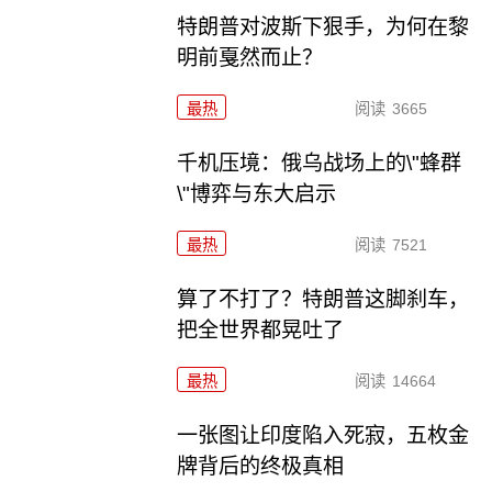
特朗普对波斯下狠手，为何在黎
明前戛然而止？
最热
阅读
3665
千机压境：俄乌战场上的\"蜂群
\"博弈与东大启示
最热
阅读
7521
算了不打了？特朗普这脚刹车，
把全世界都晃吐了
最热
阅读
14664
一张图让印度陷入死寂，五枚金
牌背后的终极真相