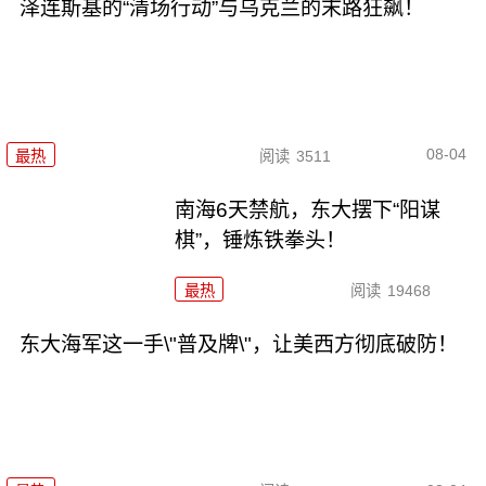
泽连斯基的“清场行动”与乌克兰的末路狂飙！
08-04
最热
阅读
3511
南海6天禁航，东大摆下“阳谋
棋”，锤炼铁拳头！
最热
阅读
19468
东大海军这一手\"普及牌\"，让美西方彻底破防！