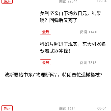
08-04
最热
阅读
22344
美利坚亲自下场救日元，结果
呢？回弹后又蔫了
最热
阅读
11416
科幻片照进了现实，东大机器狼
驮着武器冲锋！
最热
阅读
7818
波斯要给中东\"物理断网\"，特朗普忙递橄榄枝？
08-04
最热
阅读
6284