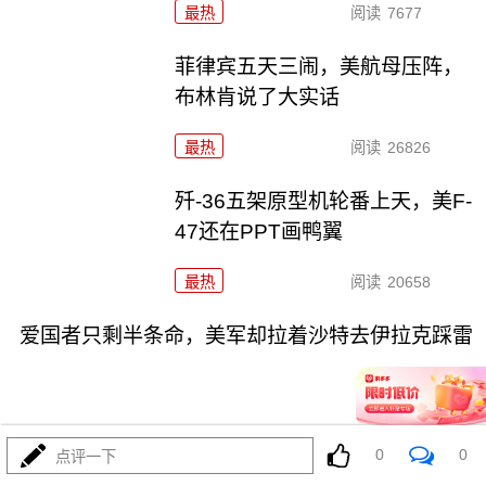
最热
阅读
7677
菲律宾五天三闹，美航母压阵，
布林肯说了大实话
最热
阅读
26826
歼-36五架原型机轮番上天，美F-
47还在PPT画鸭翼
最热
阅读
20658
爱国者只剩半条命，美军却拉着沙特去伊拉克踩雷
0
0
点评一下
07-31
最热
阅读
11833