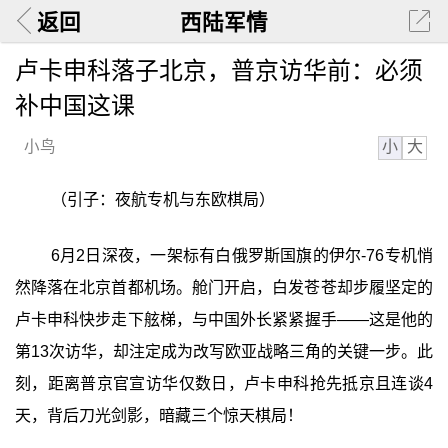
返回
西陆军情
卢卡申科落子北京，普京访华前：必须
补中国这课
小
大
小鸟
（引子：夜航专机与东欧棋局）
6月2日深夜，一架标有白俄罗斯国旗的伊尔-76专机悄
然降落在北京首都机场。舱门开启，白发苍苍却步履坚定的
卢卡申科快步走下舷梯，与中国外长紧紧握手——这是他的
第13次访华，却注定成为改写欧亚战略三角的关键一步。此
刻，距离普京官宣访华仅数日，卢卡申科抢先抵京且连谈4
天，背后刀光剑影，暗藏三个惊天棋局！