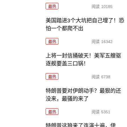
最热
阅读
10185
美国踏进3个大坑把自己埋了！恐
怕一个都爬不出
最热
阅读
16342
上将一封信捅破天！美军五艘驱
逐舰要盖三口锅！
最热
阅读
6738
特朗普要对伊朗动手？最狠的还
没来，最骚的来了
最热
阅读
5351
特朗普这狼来了连演十遍，伊