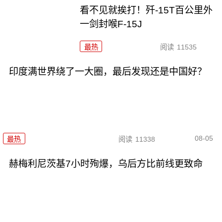
看不见就挨打！歼-15T百公里外
一剑封喉F-15J
最热
阅读
11535
印度满世界绕了一大圈，最后发现还是中国好？
08-05
最热
阅读
11338
赫梅利尼茨基7小时殉爆，乌后方比前线更致命