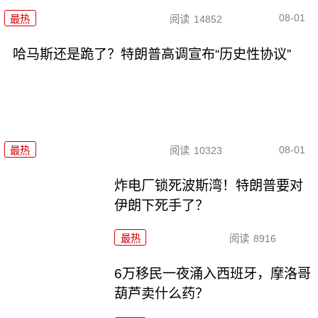
08-01
最热
阅读
14852
哈马斯还是跪了？特朗普高调宣布“历史性协议”
08-01
最热
阅读
10323
炸电厂锁死波斯湾！特朗普要对
伊朗下死手了？
最热
阅读
8916
6万移民一夜涌入西班牙，摩洛哥
葫芦卖什么药？