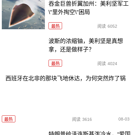
吞金巨兽折翼加州：美利坚军工
\"里外掏空\"困局
最热
阅读
6052
波斯的浓缩铀，美利坚是真想
拿，还是做样子？
最热
阅读
4024
西班牙在北非的那块飞地休达，为何突然炸了锅
08-03
最热
阅读
3616
特朗普给泽连斯基泼冷水，“爱国