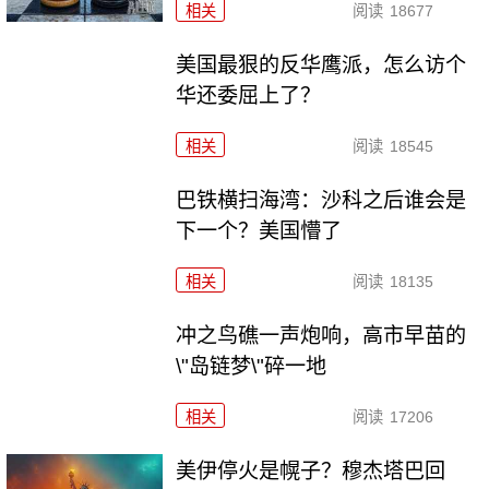
相关
阅读
18677
美国最狠的反华鹰派，怎么访个
华还委屈上了？
相关
阅读
18545
巴铁横扫海湾：沙科之后谁会是
下一个？美国懵了
相关
阅读
18135
冲之鸟礁一声炮响，高市早苗的
\"岛链梦\"碎一地
相关
阅读
17206
美伊停火是幌子？穆杰塔巴回