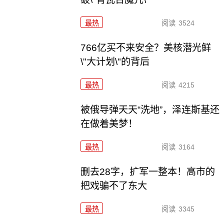
最热
阅读
3524
766亿买不来安全？美核潜光鲜
\"大计划\"的背后
最热
阅读
4215
被俄导弹天天“洗地”，泽连斯基还
在做着美梦！
最热
阅读
3164
删去28字，扩军一整本！高市的
把戏骗不了东大
最热
阅读
3345