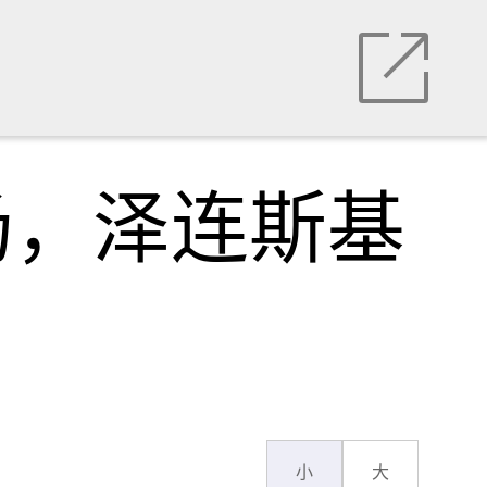
场，泽连斯基
小
大