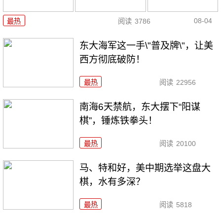
08-04
最热
阅读
3786
东大海军这一手\"普及牌\"，让美
西方彻底破防！
最热
阅读
22956
南海6天禁航，东大摆下“阳谋
棋”，锤炼铁拳头！
最热
阅读
20100
马、特和好，美中期选举这盘大
棋，水有多深？
最热
阅读
5818