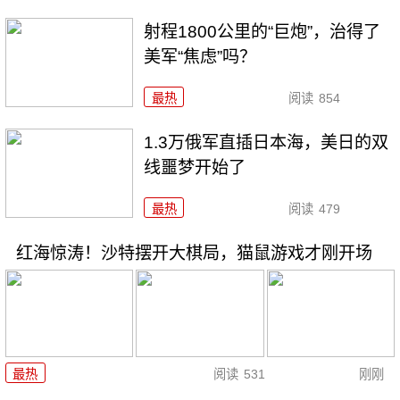
射程1800公里的“巨炮”，治得了
美军“焦虑”吗？
最热
阅读
854
1.3万俄军直插日本海，美日的双
线噩梦开始了
最热
阅读
479
红海惊涛！沙特摆开大棋局，猫鼠游戏才刚开场
最热
阅读
531
刚刚