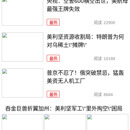
央视：空警600横空出世，美航母
最强王牌失效
最热
阅读
22900
美利坚资源收割局：特朗普为何
对乌稀土\"摊牌\"
最热
阅读
10188
普京不忍了！俄突破禁忌，猛轰
美资无人机工厂
最热
阅读
8684
吞金巨兽折翼加州：美利坚军工\"里外掏空\"困局