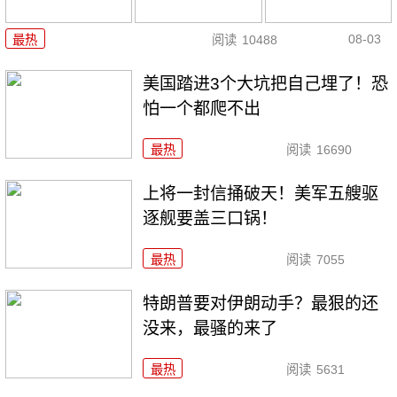
08-03
最热
阅读
10488
美国踏进3个大坑把自己埋了！恐
怕一个都爬不出
最热
阅读
16690
上将一封信捅破天！美军五艘驱
逐舰要盖三口锅！
最热
阅读
7055
特朗普要对伊朗动手？最狠的还
没来，最骚的来了
最热
阅读
5631