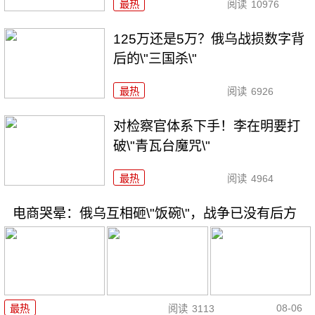
最热
阅读
10976
125万还是5万？俄乌战损数字背
后的\"三国杀\"
最热
阅读
6926
对检察官体系下手！李在明要打
破\"青瓦台魔咒\"
最热
阅读
4964
电商哭晕：俄乌互相砸\"饭碗\"，战争已没有后方
08-06
最热
阅读
3113