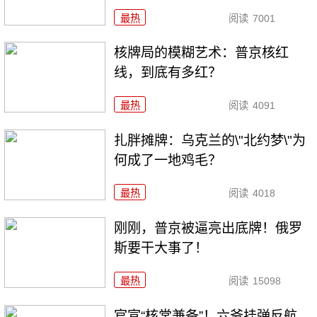
最热
阅读
7001
核牌局的模糊艺术：普京核红
线，到底有多红？
最热
阅读
4091
扎胖摊牌：乌克兰的\"北约梦\"为
何成了一地鸡毛？
最热
阅读
4018
刚刚，普京被逼亮出底牌！俄罗
斯要干大事了！
最热
阅读
15098
官宣“核常兼备”！六爷挂弹反航