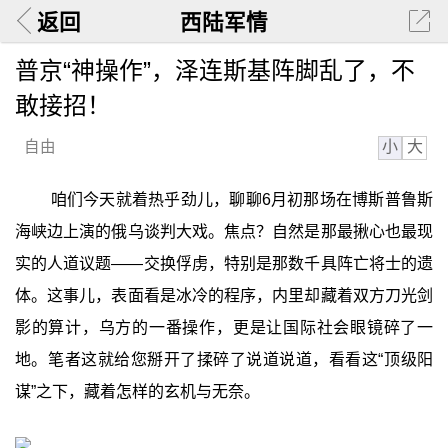
返回
西陆军情
普京“神操作”，泽连斯基阵脚乱了，不
敢接招！
小
大
自由
咱们今天就着热乎劲儿，聊聊6月初那场在博斯普鲁斯
海峡边上演的俄乌谈判大戏。焦点？自然是那最揪心也最现
实的人道议题——交换俘虏，特别是那数千具阵亡将士的遗
体。这事儿，表面看是冰冷的程序，内里却藏着双方刀光剑
影的算计，乌方的一番操作，更是让国际社会眼镜碎了一
地。笔者这就给您掰开了揉碎了说道说道，看看这“顶级阳
谋”之下，藏着怎样的玄机与无奈。