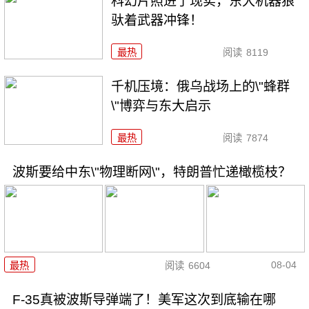
科幻片照进了现实，东大机器狼
驮着武器冲锋！
最热
阅读
8119
千机压境：俄乌战场上的\"蜂群
\"博弈与东大启示
最热
阅读
7874
波斯要给中东\"物理断网\"，特朗普忙递橄榄枝？
08-04
最热
阅读
6604
F-35真被波斯导弹端了！美军这次到底输在哪