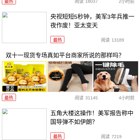
最热
阅读
18037
2小时前
央视短短5秒钟，美军3年兵推一
夜作废！亚太变天
最热
阅读
13189
双十一现货专场真如平台商家所说的那样吗？
最热
阅读
31145
4小时前
五角大楼这操作！美军报告称中
国导弹不如伊朗？
最热
阅读
7219