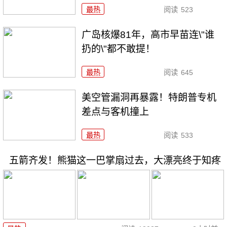
最热
阅读
523
广岛核爆81年，高市早苗连\"谁
扔的\"都不敢提！
最热
阅读
645
美空管漏洞再暴露！特朗普专机
差点与客机撞上
最热
阅读
533
五箭齐发！熊猫这一巴掌扇过去，大漂亮终于知疼