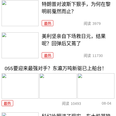
特朗普对波斯下狠手，为何在黎
明前戛然而止？
最热
阅读
3979
美利坚亲自下场救日元，结果
呢？回弹后又蔫了
最热
阅读
11730
055要迎来最强对手？东瀛万吨新驱已上船台！
08-04
最热
阅读
10493