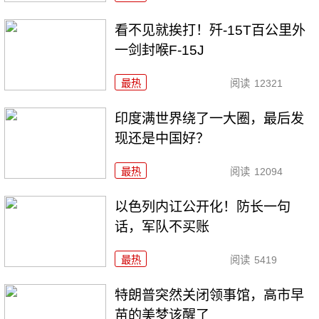
看不见就挨打！歼-15T百公里外
一剑封喉F-15J
最热
阅读
12321
印度满世界绕了一大圈，最后发
现还是中国好？
最热
阅读
12094
以色列内讧公开化！防长一句
话，军队不买账
最热
阅读
5419
特朗普突然关闭领事馆，高市早
苗的美梦该醒了