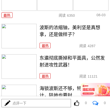
08-03
最热
阅读
6350
波斯的浓缩铀，美利坚是真想
拿，还是做样子？
最热
阅读
4287
东瀛彻底撕掉和平面具，公然发
射进攻性武器！
最热
阅读
11121
海锁波斯还不够，特朗普又生毒
计，陆地也要封
0
0
点评一下
最热
阅读
8523