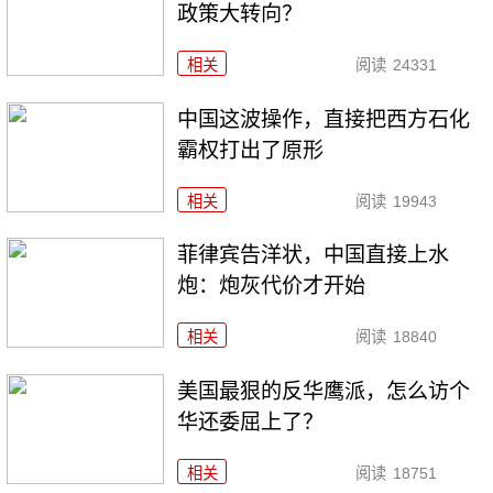
政策大转向？
相关
阅读
24331
中国这波操作，直接把西方石化
霸权打出了原形
相关
阅读
19943
菲律宾告洋状，中国直接上水
炮：炮灰代价才开始
相关
阅读
18840
美国最狠的反华鹰派，怎么访个
华还委屈上了？
相关
阅读
18751