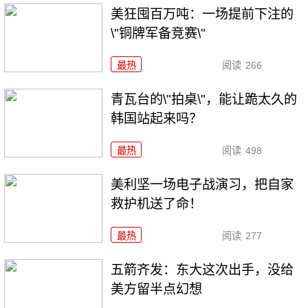
美狂囤百万吨：一场提前下注的
\"铜牌军备竞赛\"
最热
阅读
266
青瓦台的\"拍桌\"，能让跪太久的
韩国站起来吗？
最热
阅读
498
美利坚一场电子战演习，把自家
救护机送了命！
最热
阅读
277
五箭齐发：东大这次出手，没给
美方留半点幻想