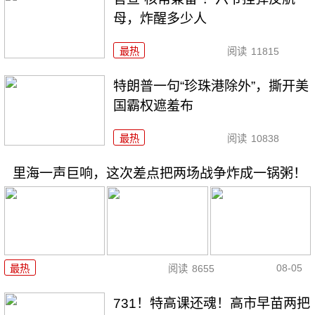
母，炸醒多少人
最热
阅读
11815
特朗普一句“珍珠港除外”，撕开美
国霸权遮羞布
最热
阅读
10838
里海一声巨响，这次差点把两场战争炸成一锅粥！
08-05
最热
阅读
8655
731！特高课还魂！高市早苗两把