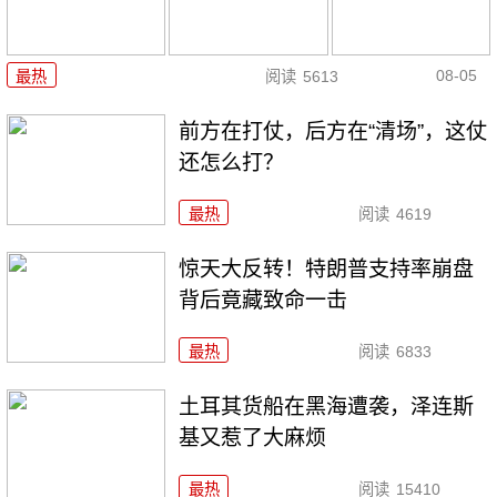
08-05
最热
阅读
5613
前方在打仗，后方在“清场”，这仗
还怎么打？
最热
阅读
4619
惊天大反转！特朗普支持率崩盘
背后竟藏致命一击
最热
阅读
6833
土耳其货船在黑海遭袭，泽连斯
基又惹了大麻烦
最热
阅读
15410