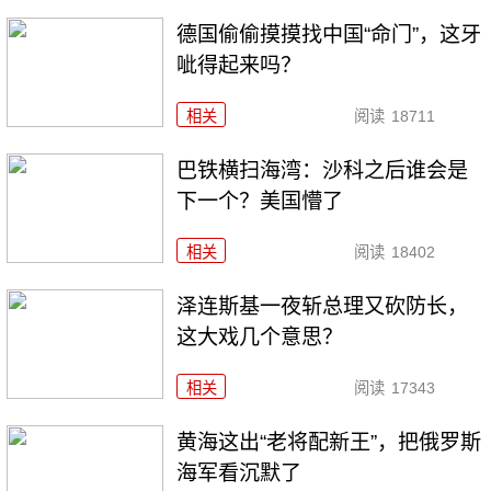
德国偷偷摸摸找中国“命门”，这牙
呲得起来吗？
相关
阅读
18711
巴铁横扫海湾：沙科之后谁会是
下一个？美国懵了
相关
阅读
18402
泽连斯基一夜斩总理又砍防长，
这大戏几个意思？
相关
阅读
17343
黄海这出“老将配新王”，把俄罗斯
海军看沉默了