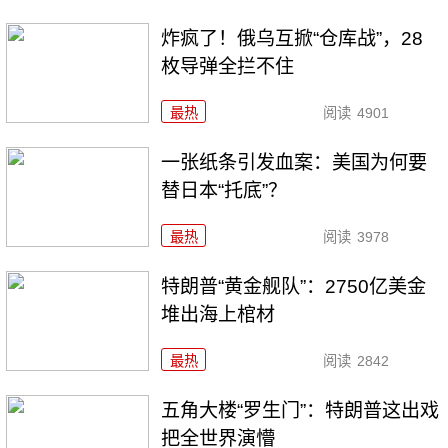
炸疯了！俄乌互掀“仓库战”，28
枚导弹全拦不住
最热
阅读
4901
一张纸条引发血案：美国为何要
替日本“托底”？
最热
阅读
3978
特朗普“黄金舰队”：2750亿美金
堆出海上棺材
最热
阅读
2842
五角大楼“罗生门”：特朗普这出戏
把全世界演懵