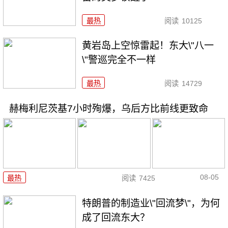
最热
阅读
10125
黄岩岛上空惊雷起！东大\"八一
\"警巡完全不一样
最热
阅读
14729
赫梅利尼茨基7小时殉爆，乌后方比前线更致命
08-05
最热
阅读
7425
特朗普的制造业\"回流梦\"，为何
成了回流东大？