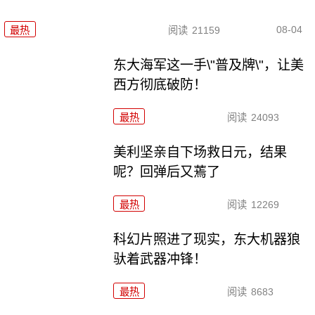
08-04
最热
阅读
21159
东大海军这一手\"普及牌\"，让美
西方彻底破防！
最热
阅读
24093
美利坚亲自下场救日元，结果
呢？回弹后又蔫了
最热
阅读
12269
科幻片照进了现实，东大机器狼
驮着武器冲锋！
最热
阅读
8683