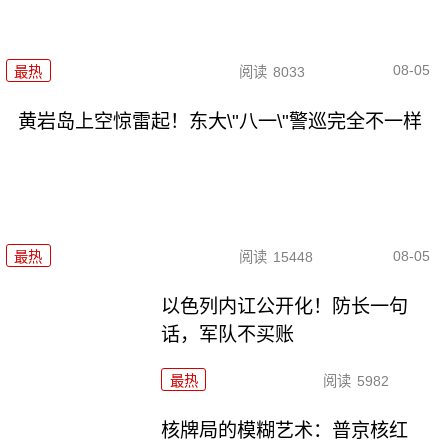
08-05
最热
阅读
8033
黄岩岛上空惊雷起！东大\"八一\"警巡完全不一样
08-05
最热
阅读
15448
以色列内讧公开化！防长一句
话，军队不买账
最热
阅读
5982
核牌局的模糊艺术：普京核红