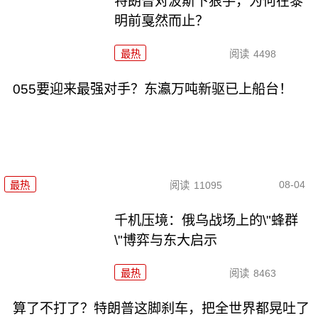
特朗普对波斯下狠手，为何在黎
明前戛然而止？
最热
阅读
4498
055要迎来最强对手？东瀛万吨新驱已上船台！
08-04
最热
阅读
11095
千机压境：俄乌战场上的\"蜂群
\"博弈与东大启示
最热
阅读
8463
算了不打了？特朗普这脚刹车，把全世界都晃吐了