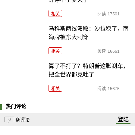
相关
阅读
17501
马科斯两线溃败：沙拉稳了，南
海牌被东大刺穿
相关
阅读
16651
算了不打了？特朗普这脚刹车，
把全世界都晃吐了
相关
阅读
15675
热门评论
登陆
0
条评论