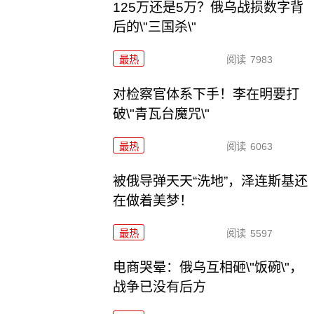
125万还是5万？俄乌战损数字背
后的\"三国杀\"
最热
阅读
7983
对检察官体系下手！李在明要打
破\"青瓦台魔咒\"
最热
阅读
6063
被俄导弹天天“洗地”，泽连斯基还
在做着美梦！
最热
阅读
5597
电商哭晕：俄乌互相砸\"饭碗\"，
战争已没有后方