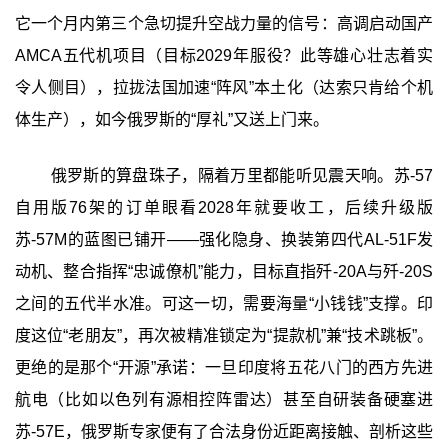
它一个月内第三个急切提升空战力量的信号：高调启动国产
AMCA五代机项目（目标2029年服役？此等雄心壮志着实
令人侧目），拉拢法国加速“阵风”本土化（达索只肯给个机
体生产），如今俄罗斯的“厚礼”又送上门来。
俄罗斯的算盘珠子，隔着万里都能听见震天响。苏-57
自用版76架的订单眼看2028年就要收工，后续升级版
苏-57M的蓝图已铺开——强化隐身、换装第四代AL-51F发
动机、整合指挥“忠诚僚机”能力，目标直指歼-20A与歼-20S
之间的五代半水准。可这一切，需要海量“小钱钱”支撑。印
度这位“老朋友”，再次被精准锁定为“提款机”兼“技术跳板”。
更绝的是那个“开源”承诺：一旦印度将五花八门的西方先进
航电（比如以色列有源相控阵雷达）甚至自研装备硬塞进
苏-57E，俄罗斯专家便有了合法身份近距离接触、剖析这些