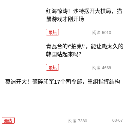
红海惊涛！沙特摆开大棋局，猫
鼠游戏才刚开场
最热
阅读
5010
青瓦台的\"拍桌\"，能让跪太久的
韩国站起来吗？
最热
阅读
4669
莫迪开大！砸碎印军17个司令部，重组指挥结构
08-07
最热
阅读
7380