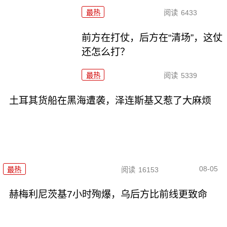
最热
阅读
6433
前方在打仗，后方在“清场”，这仗
还怎么打？
最热
阅读
5339
土耳其货船在黑海遭袭，泽连斯基又惹了大麻烦
08-05
最热
阅读
16153
赫梅利尼茨基7小时殉爆，乌后方比前线更致命