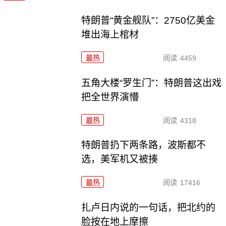
特朗普“黄金舰队”：2750亿美金
堆出海上棺材
最热
阅读
4459
五角大楼“罗生门”：特朗普这出戏
把全世界演懵
最热
阅读
4318
特朗普扔下两条路，波斯都不
选，美军机又被揍
最热
阅读
17416
扎卢日内说的一句话，把北约的
脸按在地上摩擦