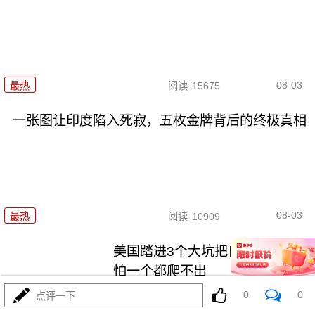
08-03
最热
阅读
15675
一张图让印度陷入死寂，五枚金牌背后的终极真相
08-03
最热
阅读
10909
美国踏进3个大坑把自己埋了！恐
怕一个都爬不出
0
0
点评一下
最热
阅读
17687