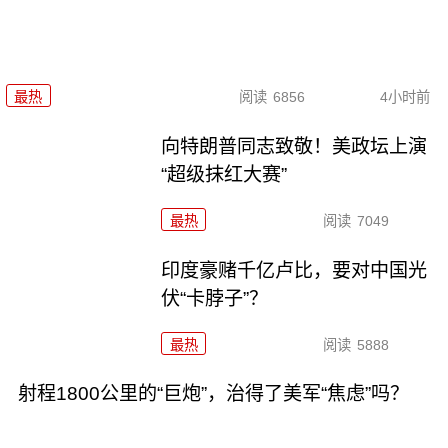
最热
阅读
6856
4小时前
向特朗普同志致敬！美政坛上演
“超级抹红大赛”
最热
阅读
7049
印度豪赌千亿卢比，要对中国光
伏“卡脖子”？
最热
阅读
5888
射程1800公里的“巨炮”，治得了美军“焦虑”吗？