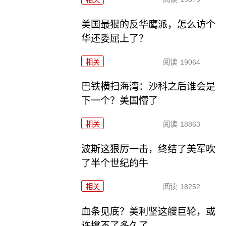
美国最狠的反华鹰派，怎么访个
华还委屈上了？
相关
阅读
19064
巴铁横扫海湾：沙科之后谁会是
下一个？美国懵了
相关
阅读
18863
波斯这狠厉一击，终结了美军吹
了半个世纪的牛
相关
阅读
18252
血条见底？美利坚这艘巨轮，或
许撑不了多久了