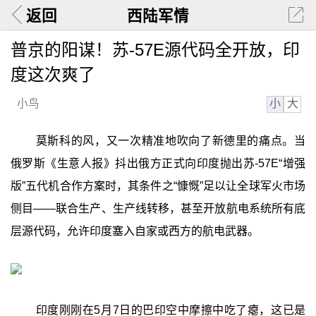
返回
西陆军情
普京的阳谋！苏-57E源代码全开放，印
度这次爽了
小
大
小鸟
莫斯科的风，又一次精准地吹向了新德里的痛点。当
俄罗斯《生意人报》抖出俄方正式向印度抛出苏-57E“增强
版”五代机合作方案时，其条件之“慷慨”足以让全球军火市场
侧目——联合生产、生产线转移，甚至开放航电系统所有底
层源代码，允许印度塞入自家或西方的航电武器。
印度刚刚在5月7日的巴印空中摩擦中吃了瘪，这已是