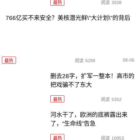
最热
阅读
3938
766亿买不来安全？美核潜光鲜\"大计划\"的背后
08-06
最热
阅读
6288
删去28字，扩军一整本！高市的
把戏骗不了东大
最热
阅读
5352
河水干了，欧洲的底裤露出来
了，“生命线”告急
最热
阅读
10853