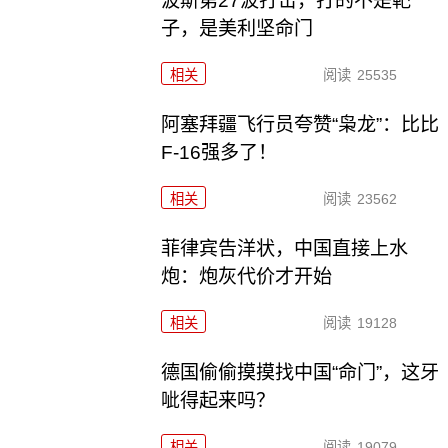
波斯第27波打击，打的不是靶
子，是美利坚命门
相关
阅读
25535
阿塞拜疆飞行员夸赞“枭龙”：比比
F-16强多了！
相关
阅读
23562
菲律宾告洋状，中国直接上水
炮：炮灰代价才开始
相关
阅读
19128
德国偷偷摸摸找中国“命门”，这牙
呲得起来吗？
相关
阅读
19079