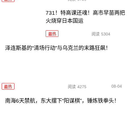
731！特高课还魂！高市早苗两把
火烧穿日本国运
最热
阅读
5304
泽连斯基的“清场行动”与乌克兰的末路狂飙！
08-04
最热
阅读
4275
南海6天禁航，东大摆下“阳谋棋”，锤炼铁拳头！