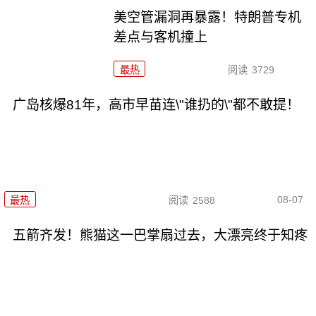
美空管漏洞再暴露！特朗普专机
差点与客机撞上
最热
阅读
3729
广岛核爆81年，高市早苗连\"谁扔的\"都不敢提！
08-07
最热
阅读
2588
五箭齐发！熊猫这一巴掌扇过去，大漂亮终于知疼