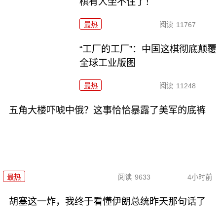
棋有人坐不住了！
最热
阅读
11767
“工厂的工厂”：中国这棋彻底颠覆
全球工业版图
最热
阅读
11248
五角大楼吓唬中俄？这事恰恰暴露了美军的底裤
最热
阅读
9633
4小时前
胡塞这一炸，我终于看懂伊朗总统昨天那句话了