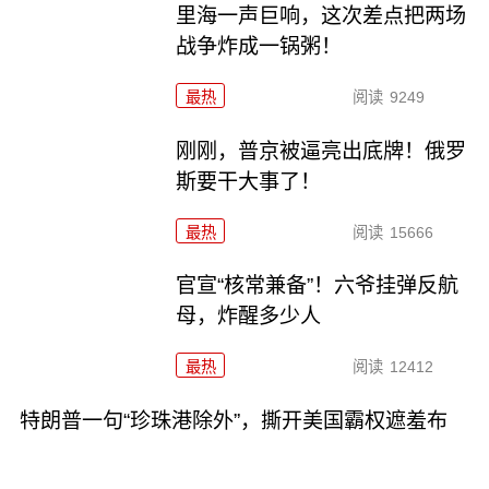
里海一声巨响，这次差点把两场
战争炸成一锅粥！
最热
阅读
9249
刚刚，普京被逼亮出底牌！俄罗
斯要干大事了！
最热
阅读
15666
官宣“核常兼备”！六爷挂弹反航
母，炸醒多少人
最热
阅读
12412
特朗普一句“珍珠港除外”，撕开美国霸权遮羞布