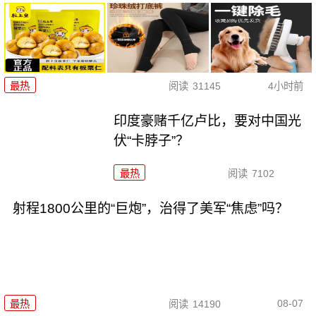
最热
阅读
31145
4小时前
印度豪赌千亿卢比，要对中国光
伏“卡脖子”？
最热
阅读
7102
射程1800公里的“巨炮”，治得了美军“焦虑”吗？
08-07
最热
阅读
14190