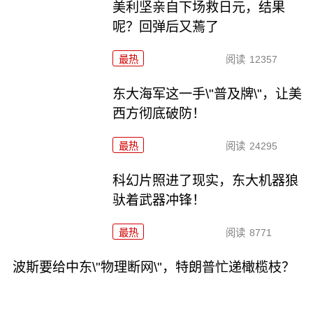
美利坚亲自下场救日元，结果
呢？回弹后又蔫了
最热
阅读
12357
东大海军这一手\"普及牌\"，让美
西方彻底破防！
最热
阅读
24295
科幻片照进了现实，东大机器狼
驮着武器冲锋！
最热
阅读
8771
波斯要给中东\"物理断网\"，特朗普忙递橄榄枝？