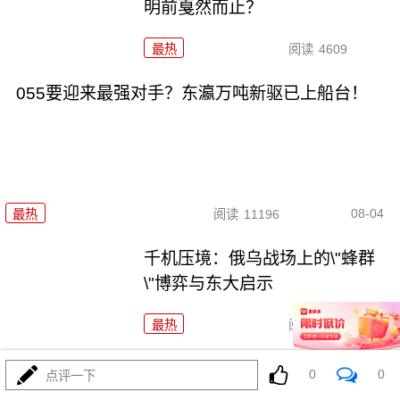
明前戛然而止？
最热
阅读
4609
055要迎来最强对手？东瀛万吨新驱已上船台！
08-04
最热
阅读
11196
千机压境：俄乌战场上的\"蜂群
\"博弈与东大启示
最热
阅读
8561
算了不打了？特朗普这脚刹车，
0
0
点评一下
把全世界都晃吐了