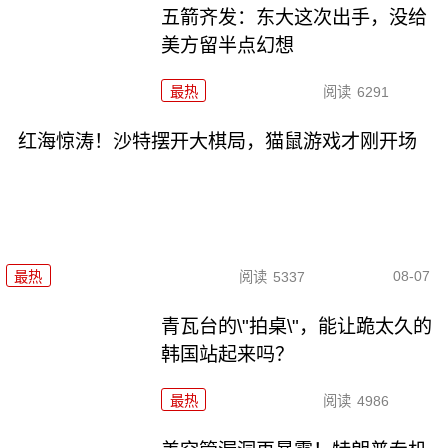
五箭齐发：东大这次出手，没给
美方留半点幻想
最热
阅读
6291
红海惊涛！沙特摆开大棋局，猫鼠游戏才刚开场
08-07
最热
阅读
5337
青瓦台的\"拍桌\"，能让跪太久的
韩国站起来吗？
最热
阅读
4986