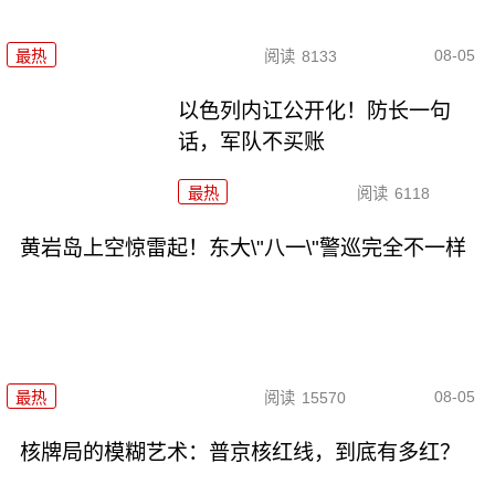
08-05
最热
阅读
8133
以色列内讧公开化！防长一句
话，军队不买账
最热
阅读
6118
黄岩岛上空惊雷起！东大\"八一\"警巡完全不一样
08-05
最热
阅读
15570
核牌局的模糊艺术：普京核红线，到底有多红？