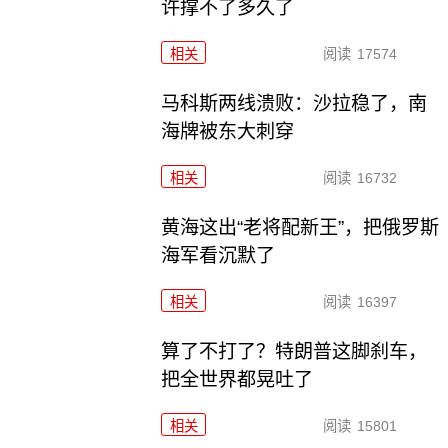
许撑不了多久了
相关
阅读
17574
马科斯两线溃败：沙拉稳了，南
海牌被东大刺穿
相关
阅读
16732
黄海这出“老将配新王”，把俄罗斯
海军看沉默了
相关
阅读
16397
算了不打了？特朗普这脚刹车，
把全世界都晃吐了
相关
阅读
15801