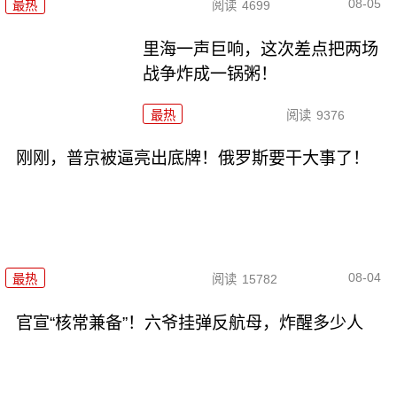
08-05
最热
阅读
4699
里海一声巨响，这次差点把两场
战争炸成一锅粥！
最热
阅读
9376
刚刚，普京被逼亮出底牌！俄罗斯要干大事了！
08-04
最热
阅读
15782
官宣“核常兼备”！六爷挂弹反航母，炸醒多少人