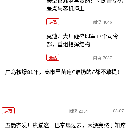
美空管漏洞再暴露！特朗普专机
差点与客机撞上
最热
阅读
4046
莫迪开大！砸碎印军17个司令
部，重组指挥结构
最热
阅读
7687
广岛核爆81年，高市早苗连\"谁扔的\"都不敢提！
08-07
最热
阅读
2854
五箭齐发！熊猫这一巴掌扇过去，大漂亮终于知疼