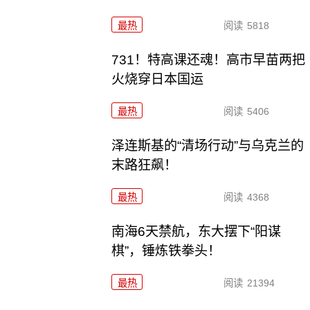
最热
阅读
5818
731！特高课还魂！高市早苗两把
火烧穿日本国运
最热
阅读
5406
泽连斯基的“清场行动”与乌克兰的
末路狂飙！
最热
阅读
4368
南海6天禁航，东大摆下“阳谋
棋”，锤炼铁拳头！
最热
阅读
21394