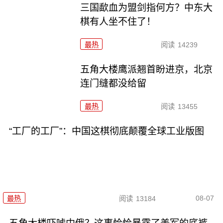
三国歃血为盟剑指何方？中东大
棋有人坐不住了！
最热
阅读
14239
五角大楼鹰派翘首盼进京，北京
连门缝都没给留
最热
阅读
13455
“工厂的工厂”：中国这棋彻底颠覆全球工业版图
08-07
最热
阅读
13184