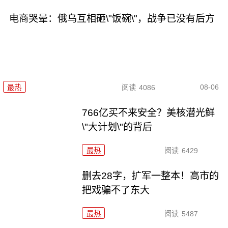
电商哭晕：俄乌互相砸\"饭碗\"，战争已没有后方
08-06
最热
阅读
4086
766亿买不来安全？美核潜光鲜
\"大计划\"的背后
最热
阅读
6429
删去28字，扩军一整本！高市的
把戏骗不了东大
最热
阅读
5487