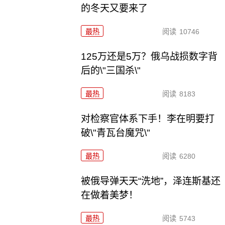
的冬天又要来了
最热
阅读
10746
125万还是5万？俄乌战损数字背
后的\"三国杀\"
最热
阅读
8183
对检察官体系下手！李在明要打
破\"青瓦台魔咒\"
最热
阅读
6280
被俄导弹天天“洗地”，泽连斯基还
在做着美梦！
最热
阅读
5743