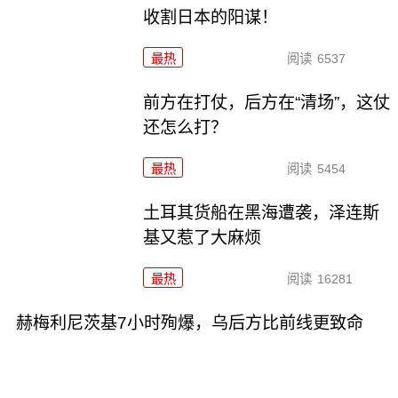
收割日本的阳谋！
最热
阅读
6537
前方在打仗，后方在“清场”，这仗
还怎么打？
最热
阅读
5454
土耳其货船在黑海遭袭，泽连斯
基又惹了大麻烦
最热
阅读
16281
赫梅利尼茨基7小时殉爆，乌后方比前线更致命