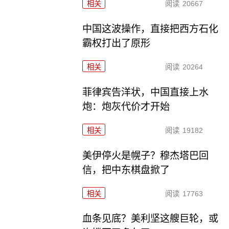
相关
阅读
20667
中国这波操作，直接把西方石化
霸权打出了原形
相关
阅读
20264
菲律宾告洋状，中国直接上水
炮：炮灰代价才开始
相关
阅读
19182
美伊停火是幌子？穆杰塔巴回
信，把中东棋盘掀了
相关
阅读
17763
血条见底？美利坚这艘巨轮，或