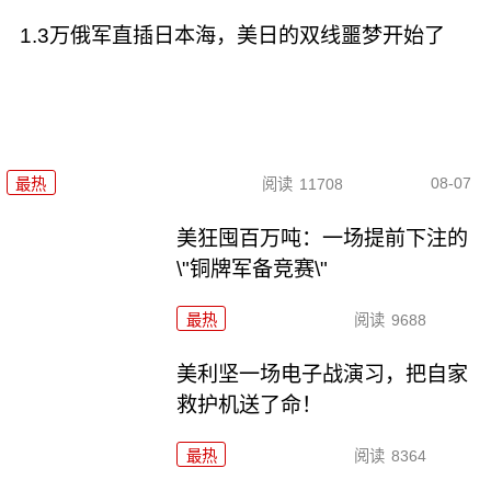
1.3万俄军直插日本海，美日的双线噩梦开始了
08-07
最热
阅读
11708
美狂囤百万吨：一场提前下注的
\"铜牌军备竞赛\"
最热
阅读
9688
美利坚一场电子战演习，把自家
救护机送了命！
最热
阅读
8364