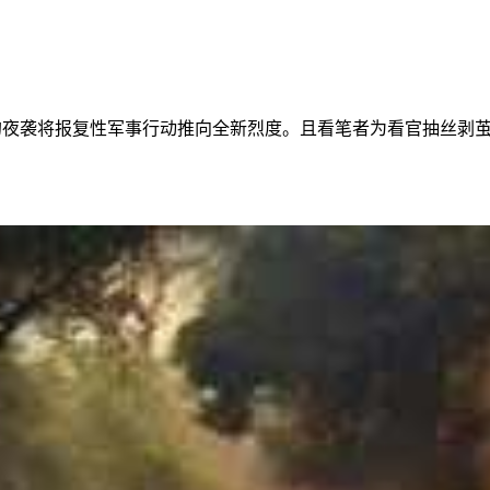
”的夜袭将报复性军事行动推向全新烈度。且看笔者为看官抽丝剥