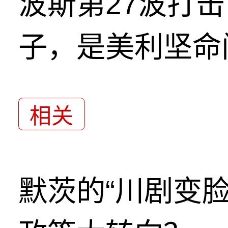
波斯第27波打
子，是美利坚命
相关
默茨的“川剧变