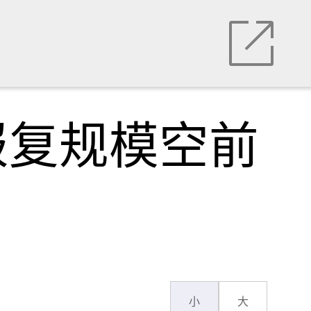
报复规模空前
小
大