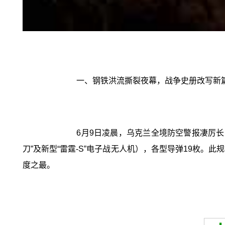
一、钢铁洪流撕裂夜幕，战争史册改写新
6月9日凌晨，乌克兰全境防空警报凄厉长鸣
刀”及新型“雷霆-S”电子战无人机），各型导弹19枚。此
度之最。