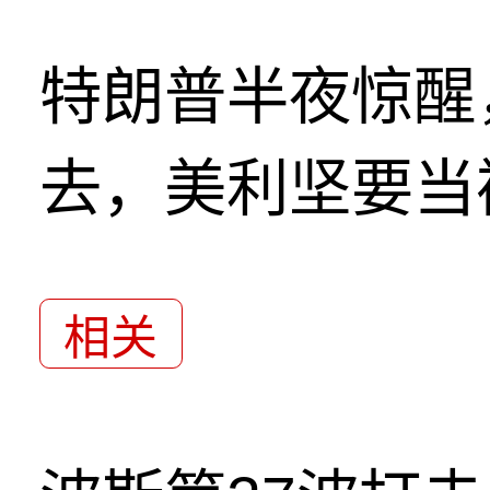
特朗普半夜惊醒
去，美利坚要当
相关