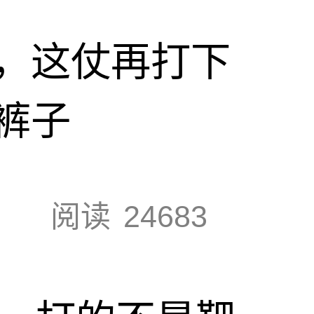
，这仗再打下
裤子
阅读
24683