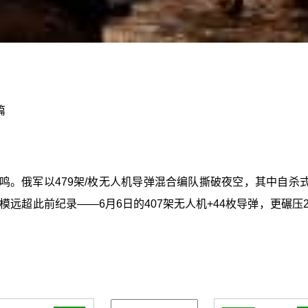
篇
。俄军以479架/枚无人机导弹混合编队撕破夜空，其中自杀式无人
规模远超此前纪录——6月6日的407架无人机+44枚导弹，更碾压2