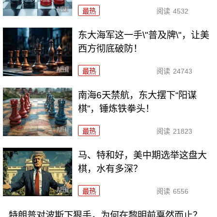
最热
阅读
4532
东大海军这一手\"普及牌\"，让美
西方彻底破防！
最热
阅读
24743
南海6天禁航，东大摆下“阳谋
棋”，锤炼铁拳头！
最热
阅读
21823
马、特和好，美中期选举这盘大
棋，水有多深？
最热
阅读
6556
特朗普对波斯下狠手，为何在黎明前戛然而止？