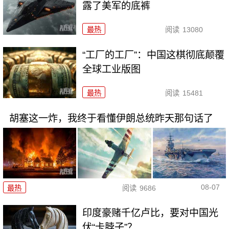
露了美军的底裤
最热
阅读
13080
“工厂的工厂”：中国这棋彻底颠覆
全球工业版图
最热
阅读
15481
胡塞这一炸，我终于看懂伊朗总统昨天那句话了
08-07
最热
阅读
9686
印度豪赌千亿卢比，要对中国光
伏“卡脖子”？