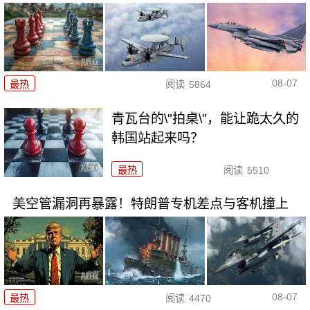
08-07
最热
阅读
5864
青瓦台的\"拍桌\"，能让跪太久的
韩国站起来吗？
最热
阅读
5510
美空管漏洞再暴露！特朗普专机差点与客机撞上
08-07
最热
阅读
4470