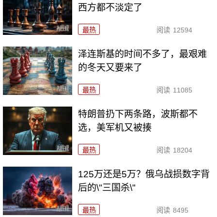
西方都不淡定了
最热
阅读
12594
泽连斯基的时间不多了，最艰难
的冬天又要来了
最热
阅读
11085
特朗普扔下两条路，波斯都不
选，美军机又被揍
最热
阅读
18204
125万还是5万？俄乌战损数字背
后的\"三国杀\"
最热
阅读
8495