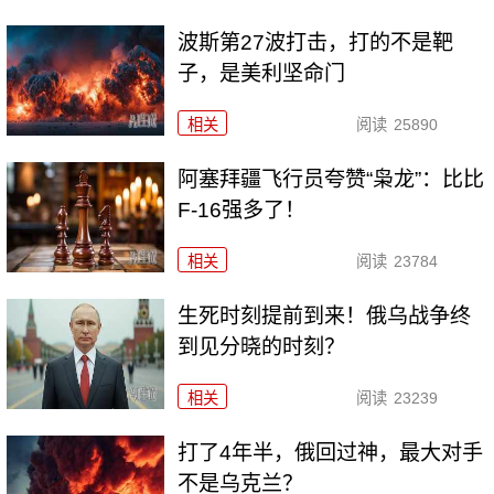
波斯第27波打击，打的不是靶
子，是美利坚命门
相关
阅读
25890
阿塞拜疆飞行员夸赞“枭龙”：比比
F-16强多了！
相关
阅读
23784
生死时刻提前到来！俄乌战争终
到见分晓的时刻？
相关
阅读
23239
打了4年半，俄回过神，最大对手
不是乌克兰？