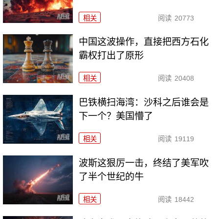
相关
阅读
20773
中国这波操作，直接把西方石化
霸权打出了原形
相关
阅读
20408
巴铁横扫海湾：沙科之后谁会是
下一个？美国懵了
相关
阅读
19119
波斯这狠厉一击，终结了美军吹
了半个世纪的牛
相关
阅读
18442