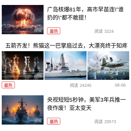
广岛核爆81年，高市早苗连\"谁
扔的\"都不敢提！
最热
阅读
3224
五箭齐发！熊猫这一巴掌扇过去，大漂亮终于知疼
08-06
最热
阅读
24245
央视短短5秒钟，美军3年兵推一
夜作废！亚太变天
最热
阅读
20573