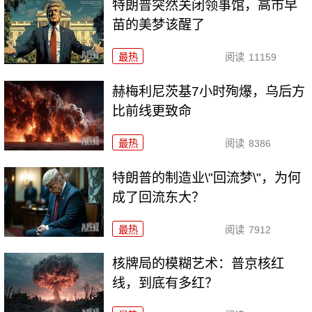
特朗普突然关闭领事馆，高市早
苗的美梦该醒了
最热
阅读
11159
赫梅利尼茨基7小时殉爆，乌后方
比前线更致命
最热
阅读
8386
特朗普的制造业\"回流梦\"，为何
成了回流东大？
最热
阅读
7912
核牌局的模糊艺术：普京核红
线，到底有多红？