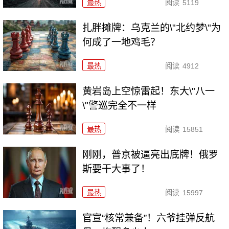
最热
阅读
5119
扎胖摊牌：乌克兰的\"北约梦\"为
何成了一地鸡毛？
最热
阅读
4912
黄岩岛上空惊雷起！东大\"八一
\"警巡完全不一样
最热
阅读
15851
刚刚，普京被逼亮出底牌！俄罗
斯要干大事了！
最热
阅读
15997
官宣“核常兼备”！六爷挂弹反航