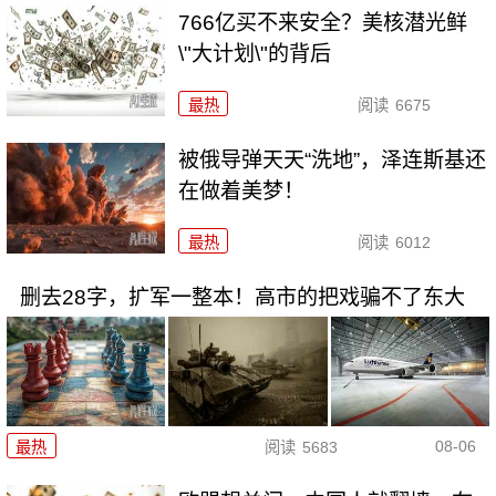
766亿买不来安全？美核潜光鲜
\"大计划\"的背后
最热
阅读
6675
被俄导弹天天“洗地”，泽连斯基还
在做着美梦！
最热
阅读
6012
删去28字，扩军一整本！高市的把戏骗不了东大
08-06
最热
阅读
5683