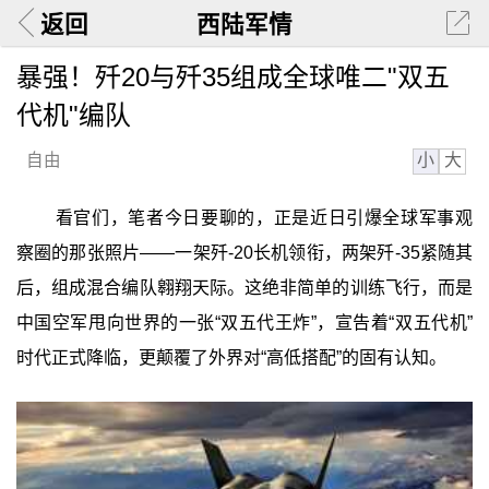
返回
西陆军情
暴强！歼20与歼35组成全球唯二"双五
代机"编队
小
大
自由
看官们，笔者今日要聊的，正是近日引爆全球军事观
察圈的那张照片——一架歼-20长机领衔，两架歼-35紧随其
后，组成混合编队翱翔天际。这绝非简单的训练飞行，而是
中国空军甩向世界的一张“双五代王炸”，宣告着“双五代机”
时代正式降临，更颠覆了外界对“高低搭配”的固有认知。