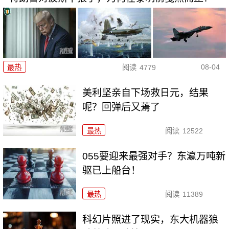
08-04
最热
阅读
4779
美利坚亲自下场救日元，结果
呢？回弹后又蔫了
最热
阅读
12522
055要迎来最强对手？东瀛万吨新
驱已上船台！
最热
阅读
11389
科幻片照进了现实，东大机器狼