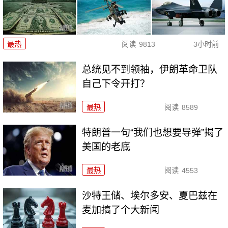
最热
阅读
9813
3小时前
总统见不到领袖，伊朗革命卫队
自己下令开打？
最热
阅读
8589
特朗普一句“我们也想要导弹”揭了
美国的老底
最热
阅读
4553
沙特王储、埃尔多安、夏巴兹在
麦加搞了个大新闻