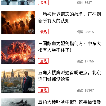
最热
阅读
3637
一场被世界遗忘的战争，正在刷
新所有人的认知
最热
阅读
23315
三国歃血为盟剑指何方？中东大
棋有人坐不住了！
最热
阅读
17755
五角大楼鹰派翘首盼进京，北京
连门缝都没给留
最热
阅读
15367
五角大楼吓唬中俄？这事恰恰暴