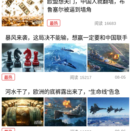
欧盟想关门，中国人就翻墙，布
鲁塞尔被逼到墙角
最热
阅读
16683
暴风来袭，这局决不能输，想赢一定要和中国联手
08-05
最热
阅读
15217
河水干了，欧洲的底裤露出来了，“生命线”告急