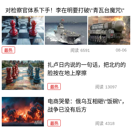
对检察官体系下手！李在明要打破\"青瓦台魔咒\"
08-06
最热
阅读
6591
扎卢日内说的一句话，把北约的
脸按在地上摩擦
最热
阅读
13097
电商哭晕：俄乌互相砸\"饭碗\"，
战争已没有后方
最热
阅读
4318