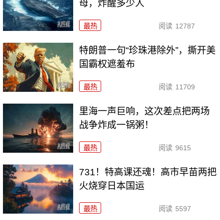
母，炸醒多少人
最热
阅读
12787
特朗普一句“珍珠港除外”，撕开美
国霸权遮羞布
最热
阅读
11709
里海一声巨响，这次差点把两场
战争炸成一锅粥！
最热
阅读
9615
731！特高课还魂！高市早苗两把
火烧穿日本国运
最热
阅读
5597