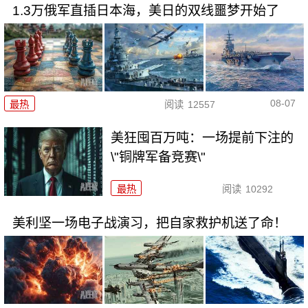
1.3万俄军直插日本海，美日的双线噩梦开始了
08-07
最热
阅读
12557
美狂囤百万吨：一场提前下注的
\"铜牌军备竞赛\"
最热
阅读
10292
美利坚一场电子战演习，把自家救护机送了命！