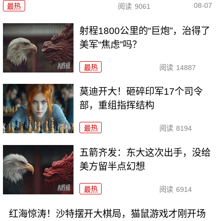
08-07
最热
阅读
9061
射程1800公里的“巨炮”，治得了
美军“焦虑”吗？
最热
阅读
14887
莫迪开大！砸碎印军17个司令
部，重组指挥结构
最热
阅读
8194
五箭齐发：东大这次出手，没给
美方留半点幻想
最热
阅读
6914
红海惊涛！沙特摆开大棋局，猫鼠游戏才刚开场