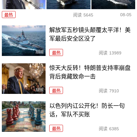
08-05
最热
阅读
5645
解放军五秒镜头颠覆太平洋！美
军最后安全区没了
最热
阅读
13989
惊天大反转！特朗普支持率崩盘
背后竟藏致命一击
最热
阅读
7910
以色列内讧公开化！防长一句
话，军队不买账
最热
阅读
6385