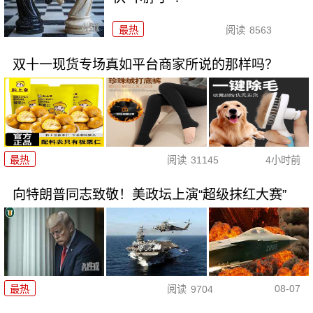
最热
阅读
8563
双十一现货专场真如平台商家所说的那样吗？
最热
阅读
31145
4小时前
向特朗普同志致敬！美政坛上演“超级抹红大赛”
08-07
最热
阅读
9704