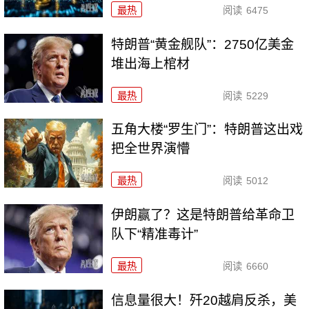
最热
阅读
6475
特朗普“黄金舰队”：2750亿美金
堆出海上棺材
最热
阅读
5229
五角大楼“罗生门”：特朗普这出戏
把全世界演懵
最热
阅读
5012
伊朗赢了？这是特朗普给革命卫
队下“精准毒计”
最热
阅读
6660
信息量很大！歼20越肩反杀，美