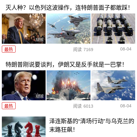
灭人种？以色列这波操作，连特朗普面子都敢踩！
08-04
最热
阅读
7169
特朗普刚说要谈判，伊朗又是反手就是一巴掌！
08-04
最热
阅读
6013
泽连斯基的“清场行动”与乌克兰的
末路狂飙！