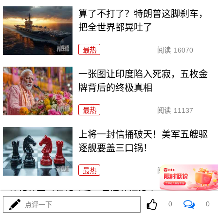
算了不打了？特朗普这脚刹车，
把全世界都晃吐了
最热
阅读
16070
一张图让印度陷入死寂，五枚金
牌背后的终极真相
最热
阅读
11137
上将一封信捅破天！美军五艘驱
逐舰要盖三口锅！
最热
阅读
7796
特朗普要对伊朗动手？最狠的还没来，最骚的来了
0
0
点评一下