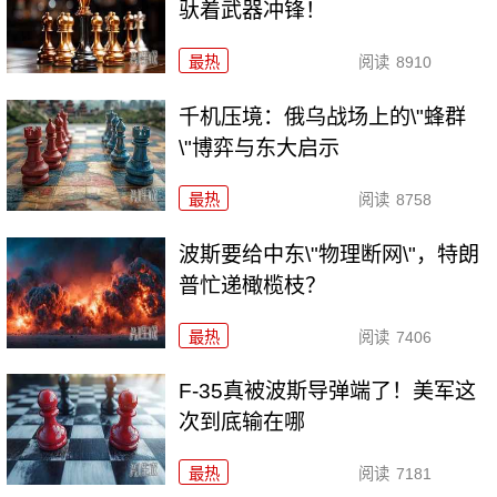
驮着武器冲锋！
最热
阅读
8910
千机压境：俄乌战场上的\"蜂群
\"博弈与东大启示
最热
阅读
8758
波斯要给中东\"物理断网\"，特朗
普忙递橄榄枝？
最热
阅读
7406
F-35真被波斯导弹端了！美军这
次到底输在哪
最热
阅读
7181