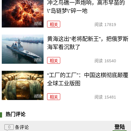
冲之鸟礁一声炮响，高市早苗的
\"岛链梦\"碎一地
相关
阅读
17819
黄海这出“老将配新王”，把俄罗斯
海军看沉默了
相关
阅读
16540
“工厂的工厂”：中国这棋彻底颠覆
全球工业版图
相关
阅读
15481
热门评论
登陆
0
条评论