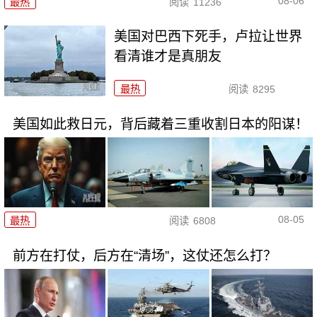
08-06
最热
阅读
11236
美国对巴西下死手，卢拉让世界
看清谁才是真朋友
最热
阅读
8295
美国如此救日元，背后藏着三重收割日本的阳谋！
08-05
最热
阅读
6808
前方在打仗，后方在“清场”，这仗还怎么打？