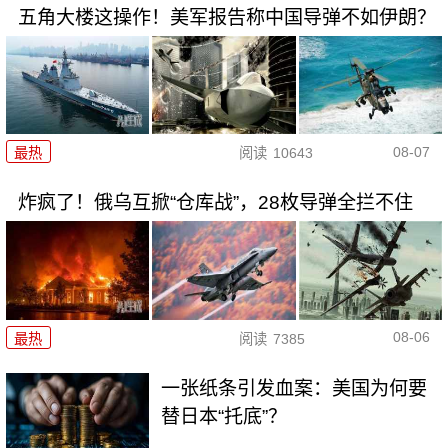
五角大楼这操作！美军报告称中国导弹不如伊朗？
08-07
最热
阅读
10643
炸疯了！俄乌互掀“仓库战”，28枚导弹全拦不住
08-06
最热
阅读
7385
一张纸条引发血案：美国为何要
替日本“托底”？