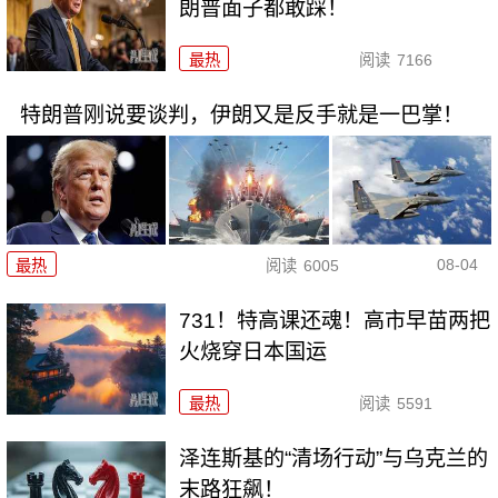
朗普面子都敢踩！
最热
阅读
7166
特朗普刚说要谈判，伊朗又是反手就是一巴掌！
08-04
最热
阅读
6005
731！特高课还魂！高市早苗两把
火烧穿日本国运
最热
阅读
5591
泽连斯基的“清场行动”与乌克兰的
末路狂飙！