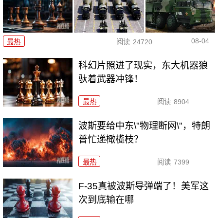
08-04
最热
阅读
24720
科幻片照进了现实，东大机器狼
驮着武器冲锋！
最热
阅读
8904
波斯要给中东\"物理断网\"，特朗
普忙递橄榄枝？
最热
阅读
7399
F-35真被波斯导弹端了！美军这
次到底输在哪