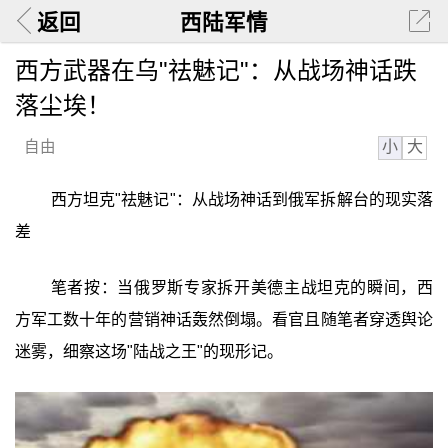
返回
西陆军情
西方武器在乌"祛魅记"：从战场神话跌
落尘埃！
小
大
自由
西方坦克"祛魅记"：从战场神话到俄军拆解台的现实落
差
笔者按：当俄罗斯专家拆开美德主战坦克的瞬间，西
方军工数十年的营销神话轰然倒塌。看官且随笔者穿透舆论
迷雾，细察这场"陆战之王"的现形记。