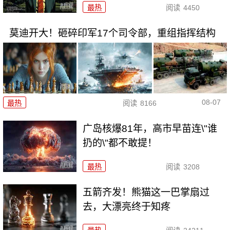
最热
阅读
4450
莫迪开大！砸碎印军17个司令部，重组指挥结构
08-07
最热
阅读
8166
广岛核爆81年，高市早苗连\"谁
扔的\"都不敢提！
最热
阅读
3208
五箭齐发！熊猫这一巴掌扇过
去，大漂亮终于知疼