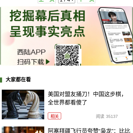
大家都在看
美国对盟友捅刀！中国这步棋，
全世界都看傻了
相关
阅读
35137
阿塞拜疆飞行员夸赞“枭龙”：比比