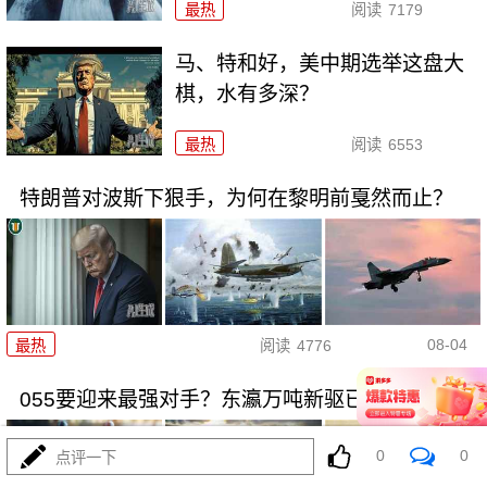
最热
阅读
7179
马、特和好，美中期选举这盘大
棋，水有多深？
最热
阅读
6553
特朗普对波斯下狠手，为何在黎明前戛然而止？
08-04
最热
阅读
4776
055要迎来最强对手？东瀛万吨新驱已上船台！
0
0
点评一下