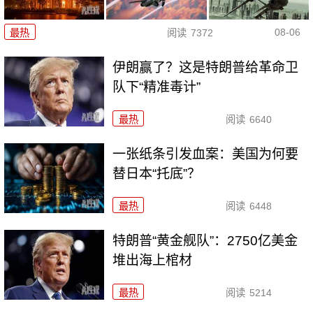
08-06
最热
阅读
7372
伊朗赢了？这是特朗普给革命卫
队下“精准毒计”
最热
阅读
6640
一张纸条引发血案：美国为何要
替日本“托底”？
最热
阅读
6448
特朗普“黄金舰队”：2750亿美金
堆出海上棺材
最热
阅读
5214