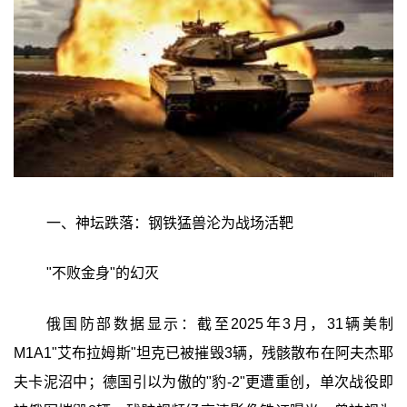
一、神坛跌落：钢铁猛兽沦为战场活靶
"不败金身"的幻灭
俄国防部数据显示：截至2025年3月，31辆美制
M1A1"艾布拉姆斯"坦克已被摧毁3辆，残骸散布在阿夫杰耶
夫卡泥沼中；德国引以为傲的"豹-2"更遭重创，单次战役即