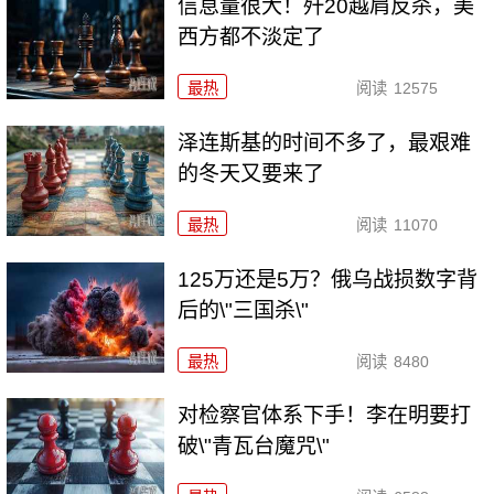
信息量很大！歼20越肩反杀，美
西方都不淡定了
最热
阅读
12575
泽连斯基的时间不多了，最艰难
的冬天又要来了
最热
阅读
11070
125万还是5万？俄乌战损数字背
后的\"三国杀\"
最热
阅读
8480
对检察官体系下手！李在明要打
破\"青瓦台魔咒\"