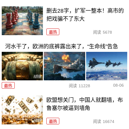
删去28字，扩军一整本！高市的
把戏骗不了东大
最热
阅读
5678
河水干了，欧洲的底裤露出来了，“生命线”告急
08-06
最热
阅读
11228
欧盟想关门，中国人就翻墙，布
鲁塞尔被逼到墙角
最热
阅读
16674