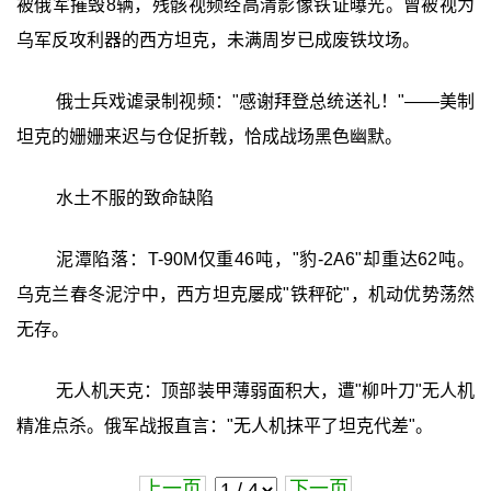
被俄军摧毁8辆，残骸视频经高清影像铁证曝光。曾被视为
乌军反攻利器的西方坦克，未满周岁已成废铁坟场。
俄士兵戏谑录制视频："感谢拜登总统送礼！"——美制
坦克的姗姗来迟与仓促折戟，恰成战场黑色幽默。
水土不服的致命缺陷
泥潭陷落：T-90M仅重46吨，"豹-2A6"却重达62吨。
乌克兰春冬泥泞中，西方坦克屡成"铁秤砣"，机动优势荡然
无存。
无人机天克：顶部装甲薄弱面积大，遭"柳叶刀"无人机
精准点杀。俄军战报直言："无人机抹平了坦克代差"。
上一页
下一页