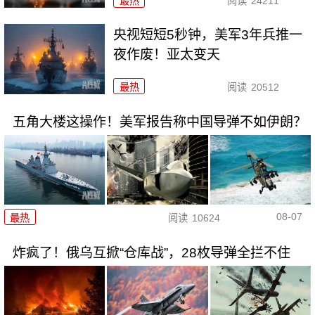
最热
阅读
24211
央视短短5秒钟，美军3年兵推一
夜作废！亚太变天
最热
阅读
20512
五角大楼这操作！美军报告称中国导弹不如伊朗？
08-07
最热
阅读
10624
炸疯了！俄乌互掀“仓库战”，28枚导弹全拦不住