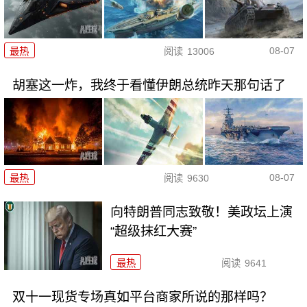
08-07
最热
阅读
13006
胡塞这一炸，我终于看懂伊朗总统昨天那句话了
08-07
最热
阅读
9630
向特朗普同志致敬！美政坛上演
“超级抹红大赛”
最热
阅读
9641
双十一现货专场真如平台商家所说的那样吗？