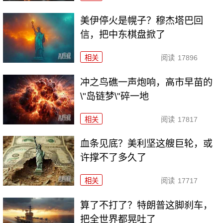
美伊停火是幌子？穆杰塔巴回
信，把中东棋盘掀了
相关
阅读
17896
冲之鸟礁一声炮响，高市早苗的
\"岛链梦\"碎一地
相关
阅读
17817
血条见底？美利坚这艘巨轮，或
许撑不了多久了
相关
阅读
17717
算了不打了？特朗普这脚刹车，
把全世界都晃吐了