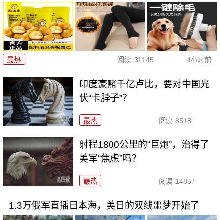
最热
阅读
31145
4小时前
印度豪赌千亿卢比，要对中国光
伏“卡脖子”？
最热
阅读
8518
射程1800公里的“巨炮”，治得了
美军“焦虑”吗？
最热
阅读
14857
1.3万俄军直插日本海，美日的双线噩梦开始了