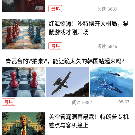
最热
阅读
6889
红海惊涛！沙特摆开大棋局，猫
鼠游戏才刚开场
最热
阅读
5845
青瓦台的\"拍桌\"，能让跪太久的韩国站起来吗？
08-07
最热
阅读
5492
美空管漏洞再暴露！特朗普专机
差点与客机撞上