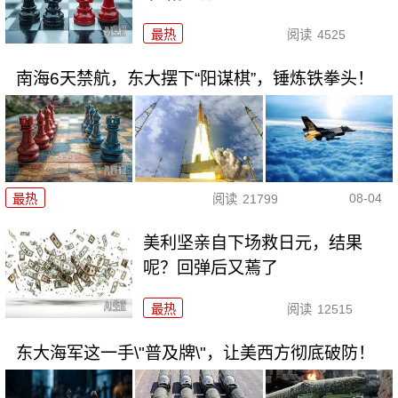
最热
阅读
4525
南海6天禁航，东大摆下“阳谋棋”，锤炼铁拳头！
08-04
最热
阅读
21799
美利坚亲自下场救日元，结果
呢？回弹后又蔫了
最热
阅读
12515
东大海军这一手\"普及牌\"，让美西方彻底破防！