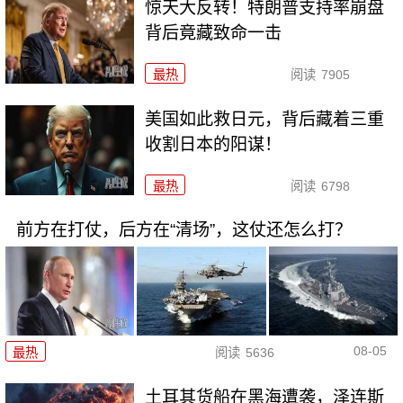
惊天大反转！特朗普支持率崩盘
背后竟藏致命一击
最热
阅读
7905
美国如此救日元，背后藏着三重
收割日本的阳谋！
最热
阅读
6798
前方在打仗，后方在“清场”，这仗还怎么打？
08-05
最热
阅读
5636
土耳其货船在黑海遭袭，泽连斯