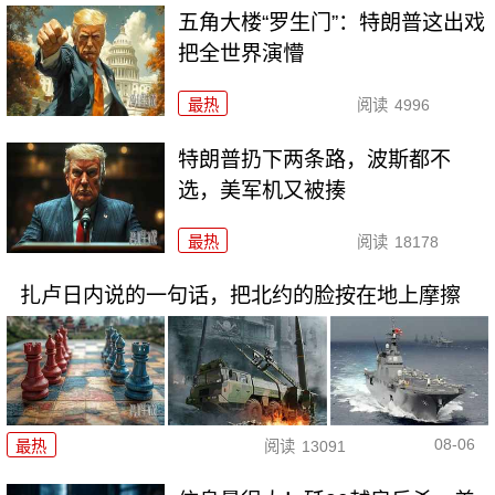
五角大楼“罗生门”：特朗普这出戏
把全世界演懵
最热
阅读
4996
特朗普扔下两条路，波斯都不
选，美军机又被揍
最热
阅读
18178
扎卢日内说的一句话，把北约的脸按在地上摩擦
08-06
最热
阅读
13091