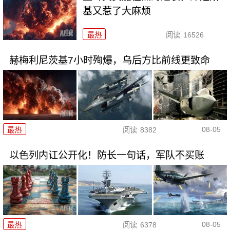
基又惹了大麻烦
最热
阅读
16526
赫梅利尼茨基7小时殉爆，乌后方比前线更致命
08-05
最热
阅读
8382
以色列内讧公开化！防长一句话，军队不买账
08-05
最热
阅读
6378