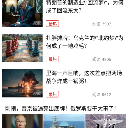
特朗普的制造业\"回流梦\"，为何
成了回流东大？
最热
阅读
7907
扎胖摊牌：乌克兰的\"北约梦\"为
何成了一地鸡毛？
最热
阅读
4905
里海一声巨响，这次差点把两场
战争炸成一锅粥！
最热
阅读
9612
刚刚，普京被逼亮出底牌！俄罗斯要干大事了！