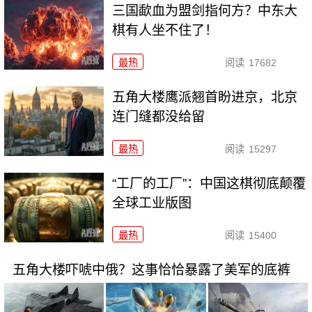
三国歃血为盟剑指何方？中东大
棋有人坐不住了！
最热
阅读
17682
五角大楼鹰派翘首盼进京，北京
连门缝都没给留
最热
阅读
15297
“工厂的工厂”：中国这棋彻底颠覆
全球工业版图
最热
阅读
15400
五角大楼吓唬中俄？这事恰恰暴露了美军的底裤