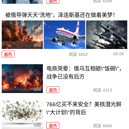
最热
阅读
6588
被俄导弹天天“洗地”，泽连斯基还在做着美梦！
08-06
最热
阅读
6002
电商哭晕：俄乌互相砸\"饭碗\"，
战争已没有后方
最热
阅读
4313
766亿买不来安全？美核潜光鲜
\"大计划\"的背后
最热
阅读
6666