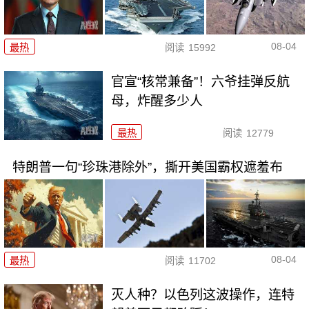
08-04
最热
阅读
15992
官宣“核常兼备”！六爷挂弹反航
母，炸醒多少人
最热
阅读
12779
特朗普一句“珍珠港除外”，撕开美国霸权遮羞布
08-04
最热
阅读
11702
灭人种？以色列这波操作，连特