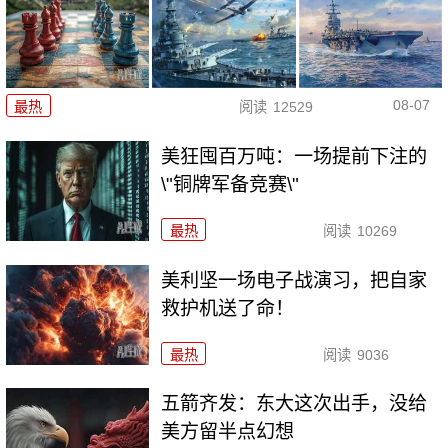
08-07
最热
阅读
12529
美狂囤百万吨：一场提前下注的
\"铜牌军备竞赛\"
最热
阅读
10269
美利坚一场电子战演习，把自家
救护机送了命！
最热
阅读
9036
五箭齐发：东大这次出手，没给
美方留半点幻想