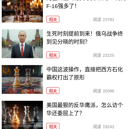
F-16强多了！
相关
阅读
23781
生死时刻提前到来！俄乌战争终
到见分晓的时刻？
相关
阅读
23225
中国这波操作，直接把西方石化
霸权打出了原形
相关
阅读
20396
美国最狠的反华鹰派，怎么访个
华还委屈上了？
相关
阅读
19242