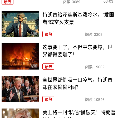
08-03
最热
阅读
3689
特朗普给泽连斯基泼冷水，“爱国
者”或空头支票
最热
阅读
3309
这事要干了，不但中东要爆，世
界都得要爆了！
最热
阅读
19052
全世界都倒吸一口凉气，特朗普
却在家偷偷P图？
最热
阅读
10546
美上将一封“私信”捅破天！特朗普