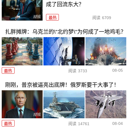
成了回流东大？
最热
阅读
6709
扎胖摊牌：乌克兰的\"北约梦\"为何成了一地鸡毛？
08-05
最热
阅读
3733
刚刚，普京被逼亮出底牌！俄罗斯要干大事了！
08-04
最热
阅读
14761