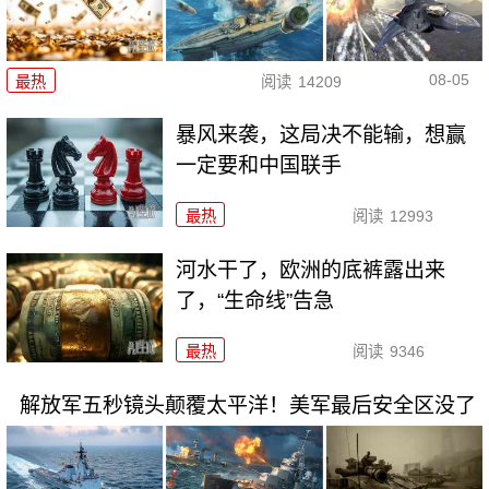
08-05
最热
阅读
14209
暴风来袭，这局决不能输，想赢
一定要和中国联手
最热
阅读
12993
河水干了，欧洲的底裤露出来
了，“生命线”告急
最热
阅读
9346
解放军五秒镜头颠覆太平洋！美军最后安全区没了