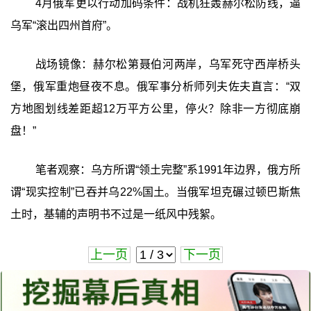
4月俄军更以行动加码条件：战机狂轰赫尔松防线，逼
乌军“滚出四州首府”。
战场镜像：赫尔松第聂伯河两岸，乌军死守西岸桥头
堡，俄军重炮昼夜不息。俄军事分析师列夫佐夫直言：“双
方地图划线差距超12万平方公里，停火？除非一方彻底崩
盘！”
笔者观察：乌方所谓“领土完整”系1991年边界，俄方所
谓“现实控制”已吞并乌22%国土。当俄军坦克碾过顿巴斯焦
土时，基辅的声明书不过是一纸风中残絮。
上一页
下一页