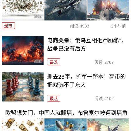
最热
阅读
4933
2小时前
电商哭晕：俄乌互相砸\"饭碗\"，
战争已没有后方
最热
阅读
2707
删去28字，扩军一整本！高市的
把戏骗不了东大
最热
阅读
4102
欧盟想关门，中国人就翻墙，布鲁塞尔被逼到墙角