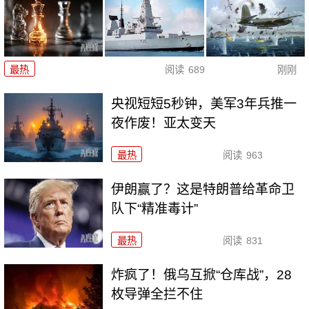
最热
阅读
689
刚刚
央视短短5秒钟，美军3年兵推一
夜作废！亚太变天
最热
阅读
963
伊朗赢了？这是特朗普给革命卫
队下“精准毒计”
最热
阅读
831
炸疯了！俄乌互掀“仓库战”，28
枚导弹全拦不住