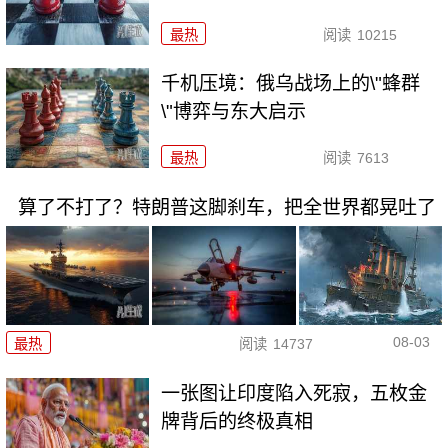
最热
阅读
10215
千机压境：俄乌战场上的\"蜂群
\"博弈与东大启示
最热
阅读
7613
算了不打了？特朗普这脚刹车，把全世界都晃吐了
08-03
最热
阅读
14737
一张图让印度陷入死寂，五枚金
牌背后的终极真相