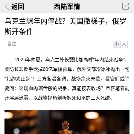
返回
西陆军情
乌克兰想年内停战？美国撤梯子，俄罗
斯开条件
小
大
自由
2025年仲夏，乌克兰外长瑟比加高呼“年内结束战争”，
美防长却反手砍掉60亿军援预算，俄外交部冷冰冰抛出一句
“北约先止步”！三方各唱各调，战场炮火未歇。看官们或许
要问：这场血肉磨盘般的战争，真能按表收场？且容笔者剥
开层层迷雾，以战壕视角剖析捆死和平的三大死结。