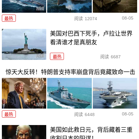
08-05
最热
阅读
12074
美国对巴西下死手，卢拉让世界
看清谁才是真朋友
最热
阅读
6687
惊天大反转！特朗普支持率崩盘背后竟藏致命一击
08-05
最热
阅读
6448
美国如此救日元，背后藏着三重
收割日本的阳谋！