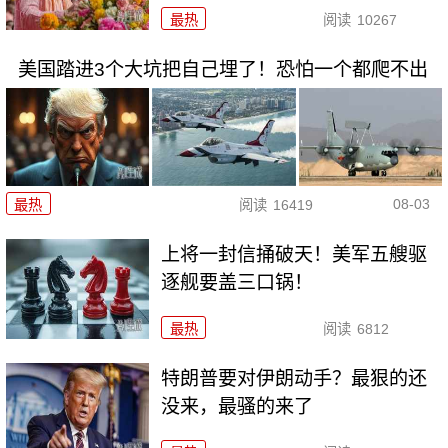
最热
阅读
10267
美国踏进3个大坑把自己埋了！恐怕一个都爬不出
08-03
最热
阅读
16419
上将一封信捅破天！美军五艘驱
逐舰要盖三口锅！
最热
阅读
6812
特朗普要对伊朗动手？最狠的还
没来，最骚的来了