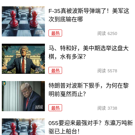
F-35真被波斯导弹端了！美军这
次到底输在哪
最热
阅读
6250
马、特和好，美中期选举这盘大
棋，水有多深？
最热
阅读
5578
特朗普对波斯下狠手，为何在黎
明前戛然而止？
最热
阅读
3738
055要迎来最强对手？东瀛万吨新
驱已上船台！