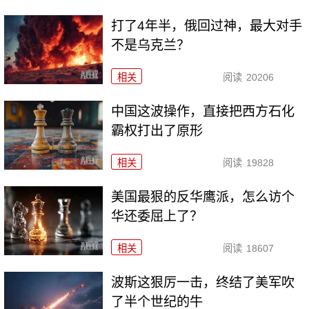
打了4年半，俄回过神，最大对手
不是乌克兰？
相关
阅读
20206
中国这波操作，直接把西方石化
霸权打出了原形
相关
阅读
19828
美国最狠的反华鹰派，怎么访个
华还委屈上了？
相关
阅读
18607
波斯这狠厉一击，终结了美军吹
了半个世纪的牛