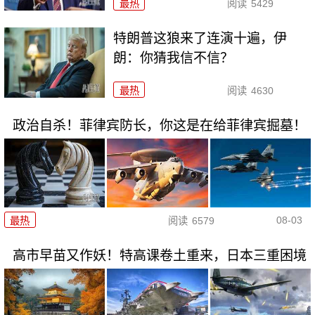
最热
阅读
5429
特朗普这狼来了连演十遍，伊
朗：你猜我信不信？
最热
阅读
4630
政治自杀！菲律宾防长，你这是在给菲律宾掘墓！
08-03
最热
阅读
6579
高市早苗又作妖！特高课卷土重来，日本三重困境