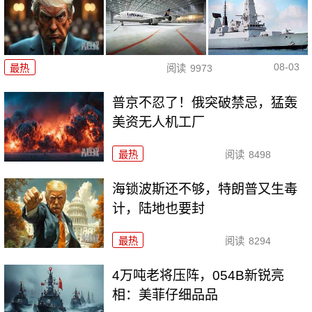
08-03
最热
阅读
9973
普京不忍了！俄突破禁忌，猛轰
美资无人机工厂
最热
阅读
8498
海锁波斯还不够，特朗普又生毒
计，陆地也要封
最热
阅读
8294
4万吨老将压阵，054B新锐亮
相：美菲仔细品品