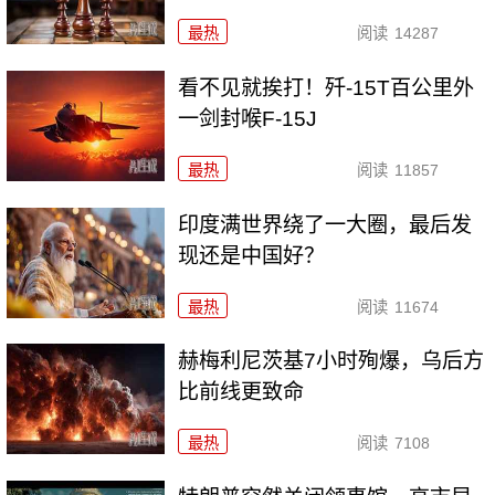
最热
阅读
14287
看不见就挨打！歼-15T百公里外
一剑封喉F-15J
最热
阅读
11857
印度满世界绕了一大圈，最后发
现还是中国好？
最热
阅读
11674
赫梅利尼茨基7小时殉爆，乌后方
比前线更致命
最热
阅读
7108