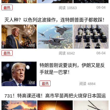
08-04
最热
阅读
10563
灭人种？以色列这波操作，连特朗普面子都敢踩！
08-04
最热
阅读
6042
特朗普刚说要谈判，伊朗又是反
手就是一巴掌！
最热
阅读
4884
731！特高课还魂！高市早苗两把火烧穿日本国运