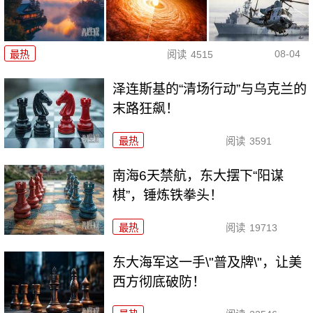
08-04
最热
阅读
4515
泽连斯基的“清场行动”与乌克兰的
末路狂飙！
最热
阅读
3591
南海6天禁航，东大摆下“阳谋
棋”，锤炼铁拳头！
最热
阅读
19713
东大海军这一手\"普及牌\"，让美
西方彻底破防！