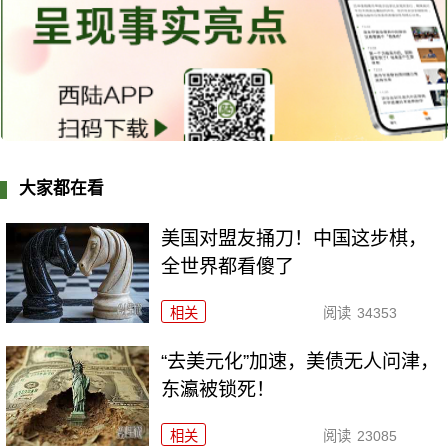
大家都在看
美国对盟友捅刀！中国这步棋，
全世界都看傻了
相关
阅读
34353
“去美元化”加速，美债无人问津，
东瀛被锁死！
相关
阅读
23085