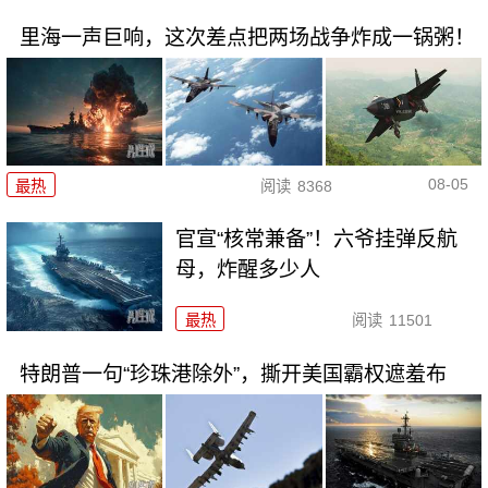
里海一声巨响，这次差点把两场战争炸成一锅粥！
08-05
最热
阅读
8368
官宣“核常兼备”！六爷挂弹反航
母，炸醒多少人
最热
阅读
11501
特朗普一句“珍珠港除外”，撕开美国霸权遮羞布