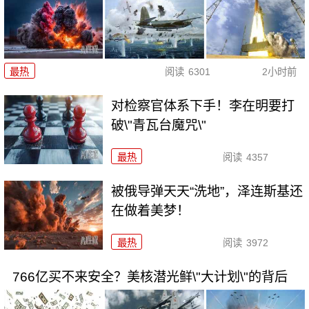
最热
阅读
6301
2小时前
对检察官体系下手！李在明要打
破\"青瓦台魔咒\"
最热
阅读
4357
被俄导弹天天“洗地”，泽连斯基还
在做着美梦！
最热
阅读
3972
766亿买不来安全？美核潜光鲜\"大计划\"的背后