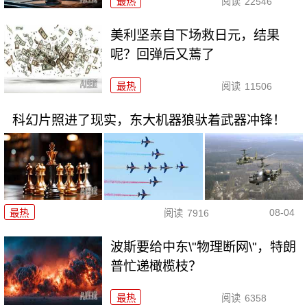
最热
阅读
22546
美利坚亲自下场救日元，结果
呢？回弹后又蔫了
最热
阅读
11506
科幻片照进了现实，东大机器狼驮着武器冲锋！
08-04
最热
阅读
7916
波斯要给中东\"物理断网\"，特朗
普忙递橄榄枝？
最热
阅读
6358