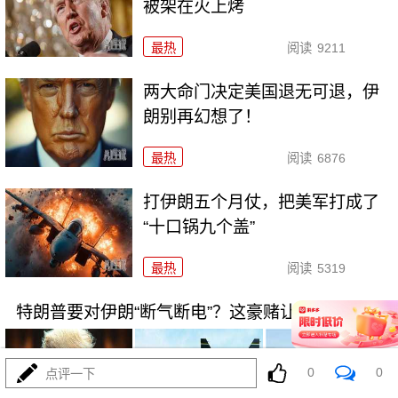
被架在火上烤
最热
阅读
9211
两大命门决定美国退无可退，伊
朗别再幻想了！
最热
阅读
6876
打伊朗五个月仗，把美军打成了
“十口锅九个盖”
最热
阅读
5319
特朗普要对伊朗“断气断电”？这豪赌让全球买单
0
0
点评一下