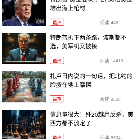
堆出海上棺材
最热
阅读
448
特朗普扔下两条路，波斯都不
选，美军机又被揍
最热
阅读
14419
扎卢日内说的一句话，把北约的
脸按在地上摩擦
最热
阅读
9528
信息量很大！歼20越肩反杀，美
西方都不淡定了
最热
阅读
8664