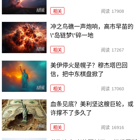
相关
阅读
17908
冲之鸟礁一声炮响，高市早苗的
\"岛链梦\"碎一地
相关
阅读
17267
美伊停火是幌子？穆杰塔巴回
信，把中东棋盘掀了
相关
阅读
17060
血条见底？美利坚这艘巨轮，或
许撑不了多久了
相关
阅读
16916