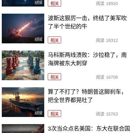
相关
阅读
18920
波斯这狠厉一击，终结了美军吹
了半个世纪的牛
相关
阅读
18312
马科斯两线溃败：沙拉稳了，南
海牌被东大刺穿
相关
阅读
16708
算了不打了？特朗普这脚刹车，
把全世界都晃吐了
相关
阅读
15763
3次当众点名美国：东大在联合国