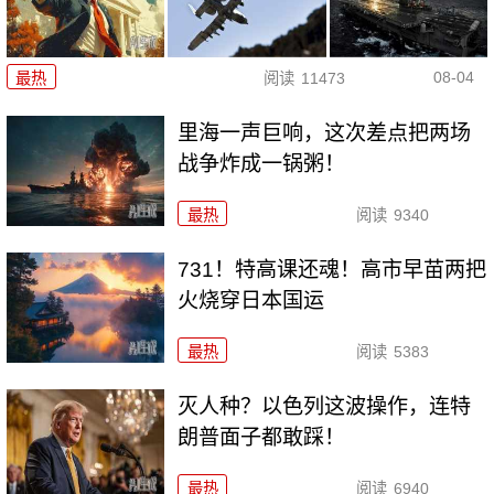
08-04
最热
阅读
11473
里海一声巨响，这次差点把两场
战争炸成一锅粥！
最热
阅读
9340
731！特高课还魂！高市早苗两把
火烧穿日本国运
最热
阅读
5383
灭人种？以色列这波操作，连特
朗普面子都敢踩！
最热
阅读
6940