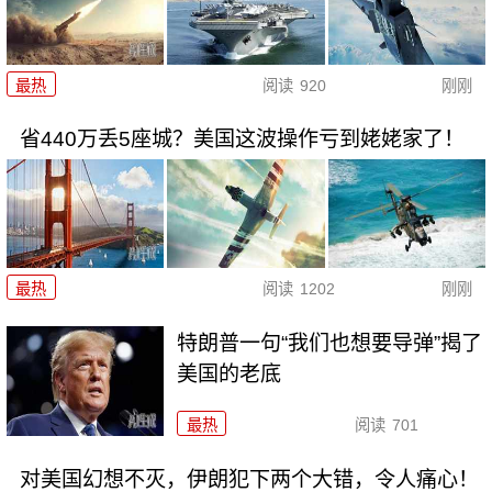
最热
阅读
920
刚刚
省440万丢5座城？美国这波操作亏到姥姥家了！
最热
阅读
1202
刚刚
特朗普一句“我们也想要导弹”揭了
美国的老底
最热
阅读
701
对美国幻想不灭，伊朗犯下两个大错，令人痛心！