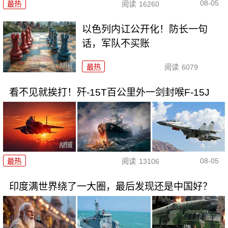
08-05
最热
阅读
16260
以色列内讧公开化！防长一句
话，军队不买账
最热
阅读
6079
看不见就挨打！歼-15T百公里外一剑封喉F-15J
08-05
最热
阅读
13106
印度满世界绕了一大圈，最后发现还是中国好？