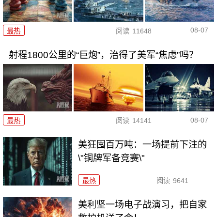
08-07
最热
阅读
11648
射程1800公里的“巨炮”，治得了美军“焦虑”吗？
08-07
最热
阅读
14141
美狂囤百万吨：一场提前下注的
\"铜牌军备竞赛\"
最热
阅读
9641
美利坚一场电子战演习，把自家