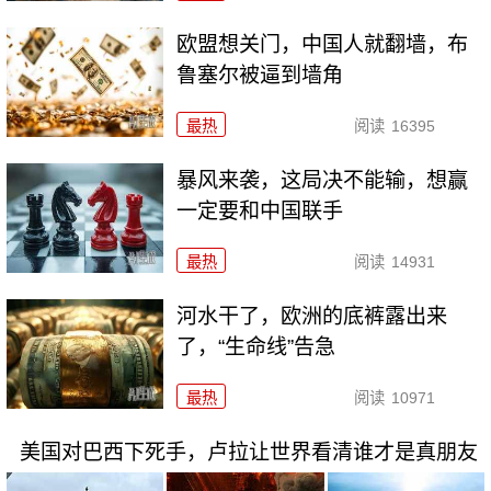
欧盟想关门，中国人就翻墙，布
鲁塞尔被逼到墙角
最热
阅读
16395
暴风来袭，这局决不能输，想赢
一定要和中国联手
最热
阅读
14931
河水干了，欧洲的底裤露出来
了，“生命线”告急
最热
阅读
10971
美国对巴西下死手，卢拉让世界看清谁才是真朋友