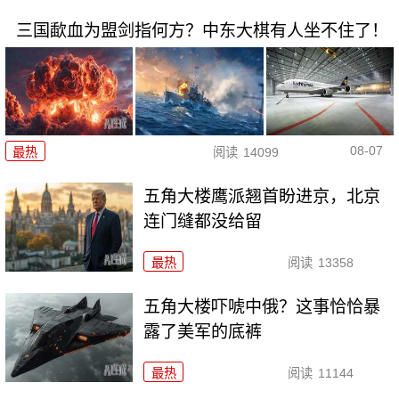
三国歃血为盟剑指何方？中东大棋有人坐不住了！
08-07
最热
阅读
14099
五角大楼鹰派翘首盼进京，北京
连门缝都没给留
最热
阅读
13358
五角大楼吓唬中俄？这事恰恰暴
露了美军的底裤
最热
阅读
11144