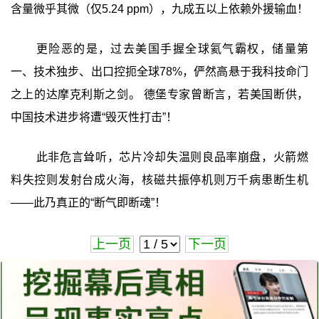
含量微乎其微（仅5.24 ppm），九成五以上依赖外援输血！
更险恶的是，过去美国手握全球氦气霸权，储量第
一、技术独步、出口控扼全球78%，俨然高悬于我科技命门
之上的达摩克利斯之剑。 德堡专家曾断言，若美国断供，
中国技术进步将遭“毁灭性打击”！
此非危言耸听，芯片冷却失温则良品率崩盘，火箭燃
料失控则发射台成火海，核磁共振停机则万千病患断生机
——此乃真正的“断气即断魂”！
上一页
下一页