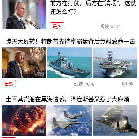
前方在打仗，后方在“清场”，这仗
还怎么打？
最热
阅读
5424
惊天大反转！特朗普支持率崩盘背后竟藏致命一击
08-05
最热
阅读
7678
土耳其货船在黑海遭袭，泽连斯基又惹了大麻烦