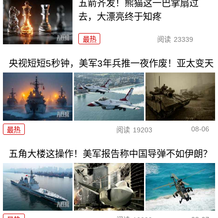
五箭齐发！熊猫这一巴掌扇过
去，大漂亮终于知疼
最热
阅读
23339
央视短短5秒钟，美军3年兵推一夜作废！亚太变天
08-06
最热
阅读
19203
五角大楼这操作！美军报告称中国导弹不如伊朗？