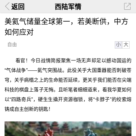
返回
西陆军情
美氦气储量全球第一，若美断供，中方
如何应对
小
大
自由
看官！今日战情简报聚焦一场无声却足以撼动国运的
“气体战争”——氦气突围战。此役关乎大国重器能否刺破苍
穹，关乎病榻之上的生命能否延续，更关乎我们能否在尖端
科技的棋盘上落子无悔。且听笔者细细道来，看我华夏如何
以“四路奇兵”，硬生生撬开资源枷锁，将“卡脖子”的绞索熔
铸成自主创新的钥匙！