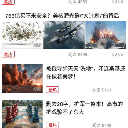
08-06
最热
阅读
4053
766亿买不来安全？美核潜光鲜\"大计划\"的背后
08-06
最热
阅读
6399
被俄导弹天天“洗地”，泽连斯基还
在做着美梦！
最热
阅读
5719
删去28字，扩军一整本！高市的
把戏骗不了东大
最热
阅读
5468