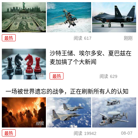
最热
阅读
617
刚刚
沙特王储、埃尔多安、夏巴兹在
麦加搞了个大新闻
最热
阅读
629
一场被世界遗忘的战争，正在刷新所有人的认知
08-07
最热
阅读
19942