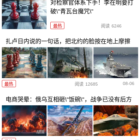
对检察官体系下手！李在明要打
破\"青瓦台魔咒\"
最热
阅读
6246
扎卢日内说的一句话，把北约的脸按在地上摩擦
08-06
最热
阅读
12685
电商哭晕：俄乌互相砸\"饭碗\"，战争已没有后方