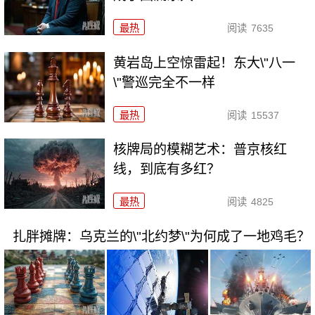
最热
阅读
7635
黄岩岛上空惊雷起！东大\"八一
\"警巡完全不一样
最热
阅读
15537
核牌局的模糊艺术：普京核红
线，到底有多红？
最热
阅读
4825
扎胖摊牌：乌克兰的\"北约梦\"为何成了一地鸡毛？