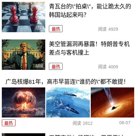
青瓦台的\"拍桌\"，能让跪太久的
韩国站起来吗？
最热
阅读
4929
美空管漏洞再暴露！特朗普专机
差点与客机撞上
最热
阅读
4009
广岛核爆81年，高市早苗连\"谁扔的\"都不敢提！
08-07
最热
阅读
2812