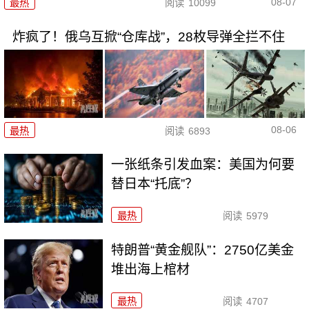
08-07
最热
阅读
10099
炸疯了！俄乌互掀“仓库战”，28枚导弹全拦不住
08-06
最热
阅读
6893
一张纸条引发血案：美国为何要
替日本“托底”？
最热
阅读
5979
特朗普“黄金舰队”：2750亿美金
堆出海上棺材
最热
阅读
4707