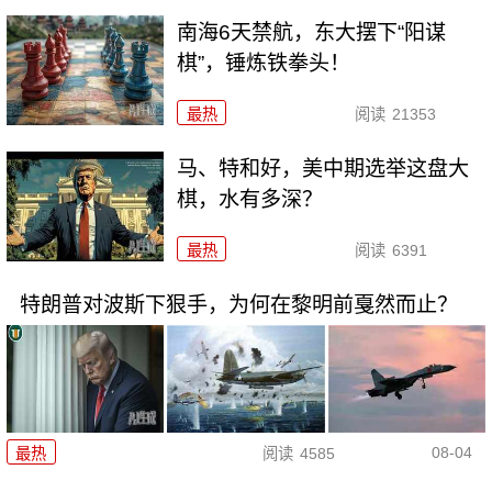
南海6天禁航，东大摆下“阳谋
棋”，锤炼铁拳头！
最热
阅读
21353
马、特和好，美中期选举这盘大
棋，水有多深？
最热
阅读
6391
特朗普对波斯下狠手，为何在黎明前戛然而止？
08-04
最热
阅读
4585