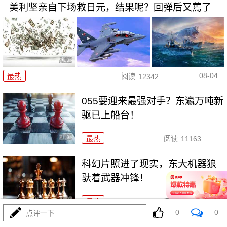
美利坚亲自下场救日元，结果呢？回弹后又蔫了
08-04
最热
阅读
12342
055要迎来最强对手？东瀛万吨新
驱已上船台！
最热
阅读
11163
科幻片照进了现实，东大机器狼
驮着武器冲锋！
最热
阅读
8750
0
0
点评一下
千机压境：俄乌战场上的\"蜂群