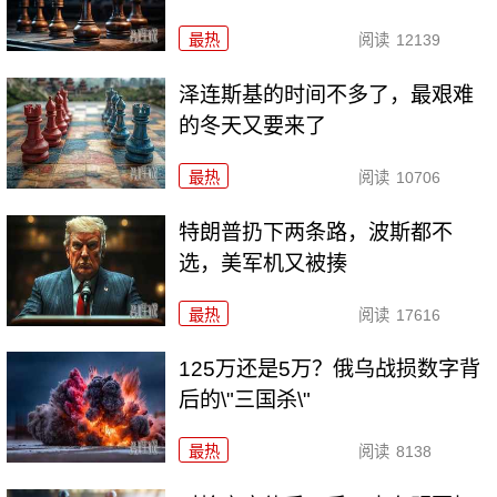
最热
阅读
12139
泽连斯基的时间不多了，最艰难
的冬天又要来了
最热
阅读
10706
特朗普扔下两条路，波斯都不
选，美军机又被揍
最热
阅读
17616
125万还是5万？俄乌战损数字背
后的\"三国杀\"
最热
阅读
8138