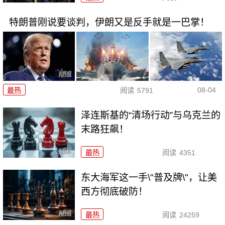
特朗普刚说要谈判，伊朗又是反手就是一巴掌！
08-04
最热
阅读
5791
泽连斯基的“清场行动”与乌克兰的
末路狂飙！
最热
阅读
4351
东大海军这一手\"普及牌\"，让美
西方彻底破防！
最热
阅读
24259