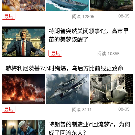
08-05
最热
阅读
12805
特朗普突然关闭领事馆，高市早
苗的美梦该醒了
最热
阅读
10855
赫梅利尼茨基7小时殉爆，乌后方比前线更致命
08-05
最热
阅读
8111
特朗普的制造业\"回流梦\"，为何
成了回流东大？