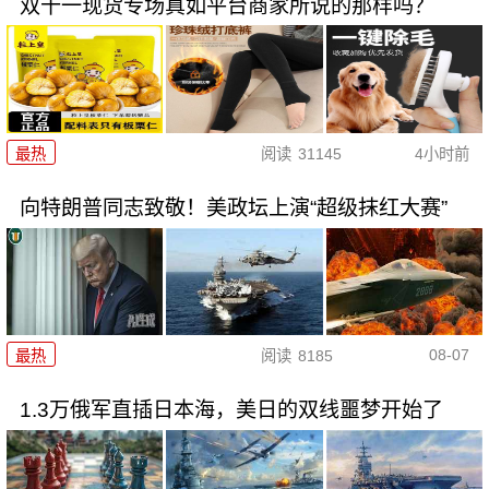
双十一现货专场真如平台商家所说的那样吗？
最热
阅读
31145
4小时前
向特朗普同志致敬！美政坛上演“超级抹红大赛”
08-07
最热
阅读
8185
1.3万俄军直插日本海，美日的双线噩梦开始了