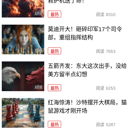
救护机送了命！
最热
阅读
8310
莫迪开大！砸碎印军17个司令
部，重组指挥结构
最热
阅读
7653
五箭齐发：东大这次出手，没给
美方留半点幻想
最热
阅读
6253
红海惊涛！沙特摆开大棋局，猫
鼠游戏才刚开场
最热
阅读
5287