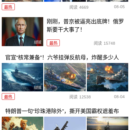
08-05
最热
阅读
4669
刚刚，普京被逼亮出底牌！俄罗
斯要干大事了！
最热
阅读
15748
官宣“核常兼备”！六爷挂弹反航母，炸醒多少人
08-04
最热
阅读
12538
特朗普一句“珍珠港除外”，撕开美国霸权遮羞布