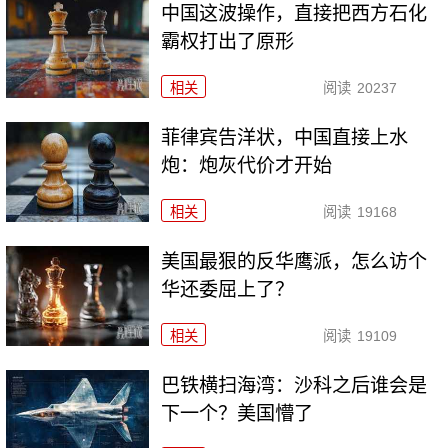
中国这波操作，直接把西方石化
霸权打出了原形
相关
阅读
20237
菲律宾告洋状，中国直接上水
炮：炮灰代价才开始
相关
阅读
19168
美国最狠的反华鹰派，怎么访个
华还委屈上了？
相关
阅读
19109
巴铁横扫海湾：沙科之后谁会是
下一个？美国懵了