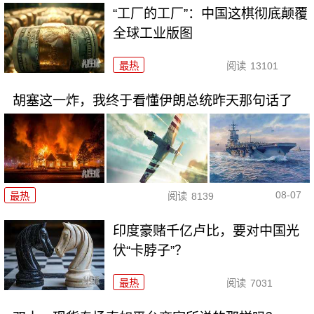
“工厂的工厂”：中国这棋彻底颠覆
全球工业版图
最热
阅读
13101
胡塞这一炸，我终于看懂伊朗总统昨天那句话了
08-07
最热
阅读
8139
印度豪赌千亿卢比，要对中国光
伏“卡脖子”？
最热
阅读
7031