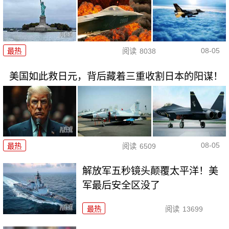
08-05
最热
阅读
8038
美国如此救日元，背后藏着三重收割日本的阳谋！
08-05
最热
阅读
6509
解放军五秒镜头颠覆太平洋！美
军最后安全区没了
最热
阅读
13699