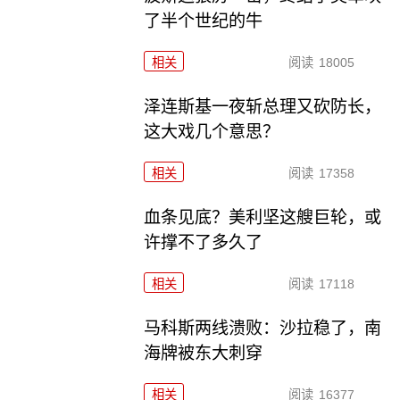
了半个世纪的牛
相关
阅读
18005
泽连斯基一夜斩总理又砍防长，
这大戏几个意思？
相关
阅读
17358
血条见底？美利坚这艘巨轮，或
许撑不了多久了
相关
阅读
17118
马科斯两线溃败：沙拉稳了，南
海牌被东大刺穿
相关
阅读
16377