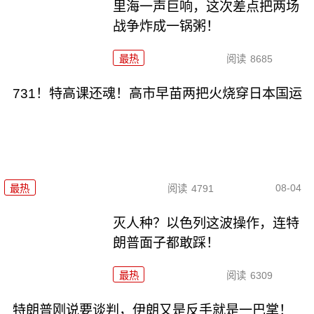
里海一声巨响，这次差点把两场
战争炸成一锅粥！
最热
阅读
8685
731！特高课还魂！高市早苗两把火烧穿日本国运
08-04
最热
阅读
4791
灭人种？以色列这波操作，连特
朗普面子都敢踩！
最热
阅读
6309
特朗普刚说要谈判，伊朗又是反手就是一巴掌！