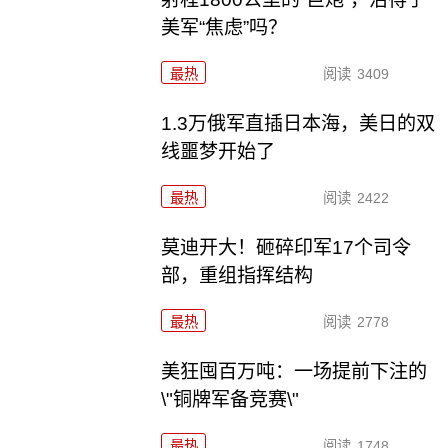
美军“焦虑”吗？
最热
阅读
3409
1.3万俄军直插日本海，美日的双
线噩梦开始了
最热
阅读
2422
莫迪开大！砸碎印军17个司令
部，重组指挥结构
最热
阅读
2778
美狂囤百万吨：一场提前下注的
\"铜牌军备竞赛\"
最热
阅读
1748