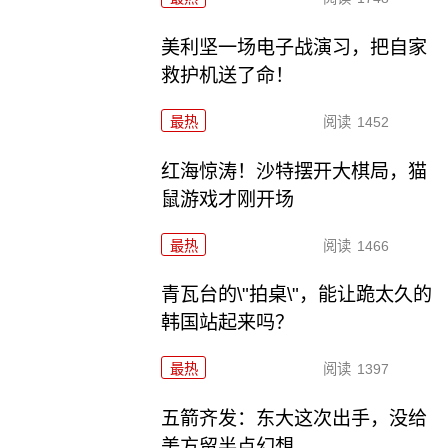
美利坚一场电子战演习，把自家
救护机送了命！
最热
阅读
1452
红海惊涛！沙特摆开大棋局，猫
鼠游戏才刚开场
最热
阅读
1466
青瓦台的\"拍桌\"，能让跪太久的
韩国站起来吗？
最热
阅读
1397
五箭齐发：东大这次出手，没给
美方留半点幻想