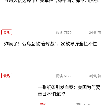
五角大楼这操作！美军报告称中国导弹不如伊朗？
最热
阅读
7570
2小时前
炸疯了！俄乌互掀“仓库战”，28枚导弹全拦不住
最热
阅读
5122
3小时前
一张纸条引发血案：美国为何要
替日本“托底”？
最热
阅读
4216