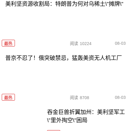
美利坚资源收割局：特朗普为何对乌稀土\"摊牌\"
08-03
最热
阅读
10224
普京不忍了！俄突破禁忌，猛轰美资无人机工厂
08-03
最热
阅读
8708
吞金巨兽折翼加州：美利坚军工
\"里外掏空\"困局