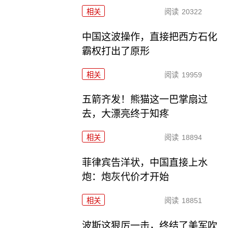
相关
阅读
20322
中国这波操作，直接把西方石化
霸权打出了原形
相关
阅读
19959
五箭齐发！熊猫这一巴掌扇过
去，大漂亮终于知疼
相关
阅读
18894
菲律宾告洋状，中国直接上水
炮：炮灰代价才开始
相关
阅读
18851
波斯这狠厉一击，终结了美军吹