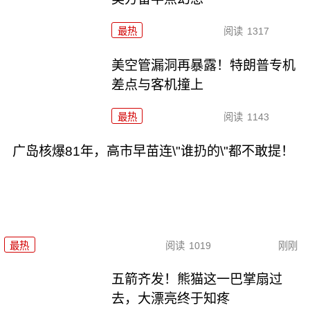
最热
阅读
1317
美空管漏洞再暴露！特朗普专机
差点与客机撞上
最热
阅读
1143
广岛核爆81年，高市早苗连\"谁扔的\"都不敢提！
最热
阅读
1019
刚刚
五箭齐发！熊猫这一巴掌扇过
去，大漂亮终于知疼