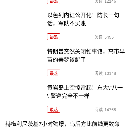
最热
阅读
12146
以色列内讧公开化！防长一句
话，军队不买账
最热
阅读
5455
特朗普突然关闭领事馆，高市早
苗的美梦该醒了
最热
阅读
10148
黄岩岛上空惊雷起！东大\"八一
\"警巡完全不一样
最热
阅读
14768
赫梅利尼茨基7小时殉爆，乌后方比前线更致命