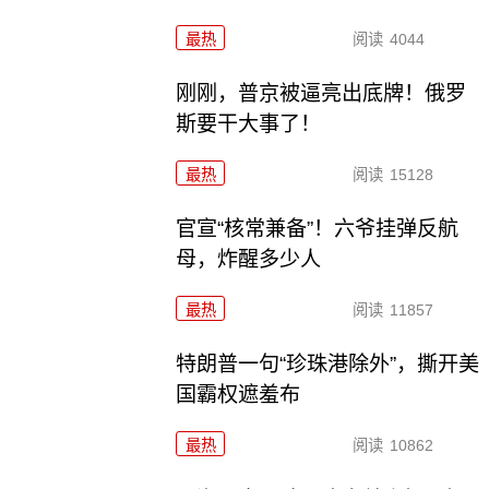
最热
阅读
4044
刚刚，普京被逼亮出底牌！俄罗
斯要干大事了！
最热
阅读
15128
官宣“核常兼备”！六爷挂弹反航
母，炸醒多少人
最热
阅读
11857
特朗普一句“珍珠港除外”，撕开美
国霸权遮羞布
最热
阅读
10862