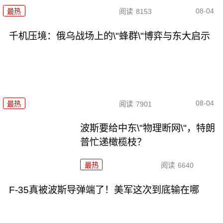
08-04
最热
阅读
8153
千机压境：俄乌战场上的\"蜂群\"博弈与东大启示
08-04
最热
阅读
7901
波斯要给中东\"物理断网\"，特朗
普忙递橄榄枝？
最热
阅读
6640
F-35真被波斯导弹端了！美军这次到底输在哪