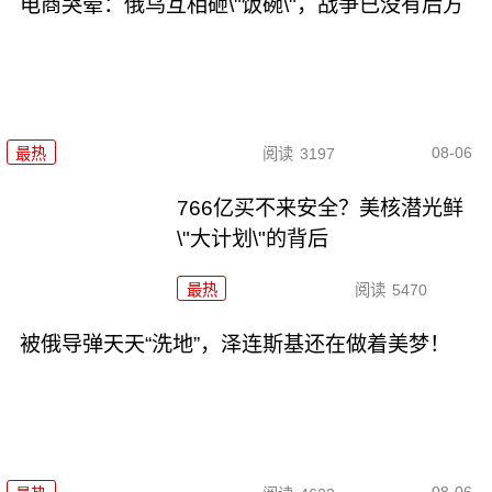
电商哭晕：俄乌互相砸\"饭碗\"，战争已没有后方
08-06
最热
阅读
3197
766亿买不来安全？美核潜光鲜
\"大计划\"的背后
最热
阅读
5470
被俄导弹天天“洗地”，泽连斯基还在做着美梦！