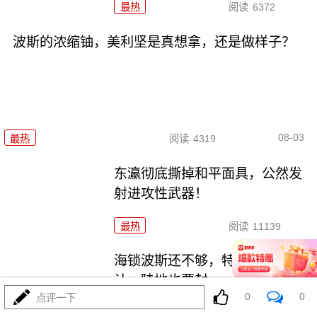
最热
阅读
6372
波斯的浓缩铀，美利坚是真想拿，还是做样子？
08-03
最热
阅读
4319
东瀛彻底撕掉和平面具，公然发
射进攻性武器！
最热
阅读
11139
海锁波斯还不够，特朗普又生毒
计，陆地也要封
0
0
点评一下
最热
阅读
8553