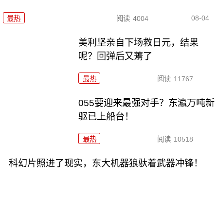
08-04
最热
阅读
4004
美利坚亲自下场救日元，结果
呢？回弹后又蔫了
最热
阅读
11767
055要迎来最强对手？东瀛万吨新
驱已上船台！
最热
阅读
10518
科幻片照进了现实，东大机器狼驮着武器冲锋！