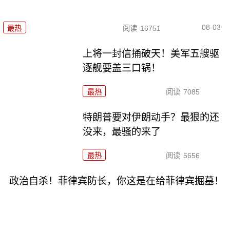
08-03
最热
阅读
16751
上将一封信捅破天！美军五艘驱
逐舰要盖三口锅！
最热
阅读
7085
特朗普要对伊朗动手？最狠的还
没来，最骚的来了
最热
阅读
5656
政治自杀！菲律宾防长，你这是在给菲律宾掘墓！