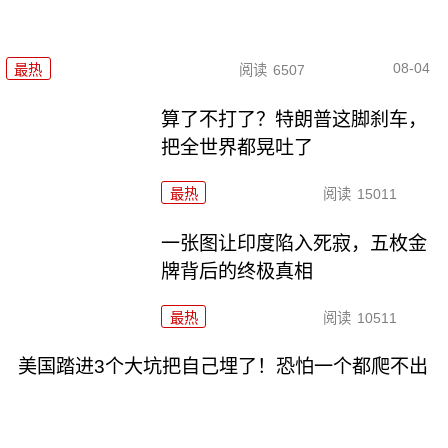
08-04
最热
阅读
6507
算了不打了？特朗普这脚刹车，
把全世界都晃吐了
最热
阅读
15011
一张图让印度陷入死寂，五枚金
牌背后的终极真相
最热
阅读
10511
美国踏进3个大坑把自己埋了！恐怕一个都爬不出