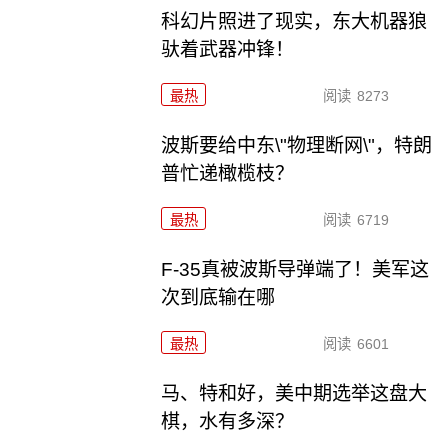
科幻片照进了现实，东大机器狼
驮着武器冲锋！
最热
阅读
8273
波斯要给中东\"物理断网\"，特朗
普忙递橄榄枝？
最热
阅读
6719
F-35真被波斯导弹端了！美军这
次到底输在哪
最热
阅读
6601
马、特和好，美中期选举这盘大
棋，水有多深？