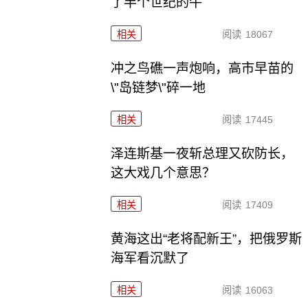
了半个世纪的牛
相关
阅读
18067
冲之鸟礁一声炮响，高市早苗的
\"岛链梦\"碎一地
相关
阅读
17445
泽连斯基一夜斩总理又砍防长，
这大戏几个意思？
相关
阅读
17409
黄海这出“老将配新王”，把俄罗斯
海军看沉默了
相关
阅读
16063