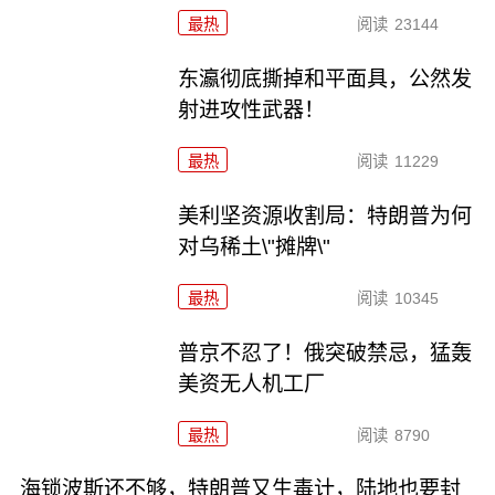
最热
阅读
23144
东瀛彻底撕掉和平面具，公然发
射进攻性武器！
最热
阅读
11229
美利坚资源收割局：特朗普为何
对乌稀土\"摊牌\"
最热
阅读
10345
普京不忍了！俄突破禁忌，猛轰
美资无人机工厂
最热
阅读
8790
海锁波斯还不够，特朗普又生毒计，陆地也要封