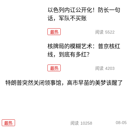
以色列内讧公开化！防长一句
话，军队不买账
最热
阅读
5522
核牌局的模糊艺术：普京核红
线，到底有多红？
最热
阅读
4203
特朗普突然关闭领事馆，高市早苗的美梦该醒了
08-05
最热
阅读
10258