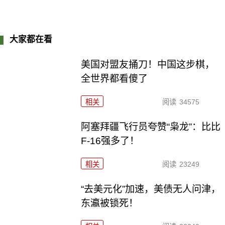
大家都在看
美国对盟友捅刀！中国这步棋，
全世界都看傻了
相关
阅读
34575
阿塞拜疆飞行员夸赞“枭龙”：比比
F-16强多了！
相关
阅读
23249
“去美元化”加速，美债无人问津，
东瀛被锁死！