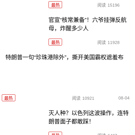
最热
阅读
15196
官宣“核常兼备”！六爷挂弹反航
母，炸醒多少人
最热
阅读
11928
特朗普一句“珍珠港除外”，撕开美国霸权遮羞布
08-04
最热
阅读
10921
灭人种？以色列这波操作，连特
朗普面子都敢踩！