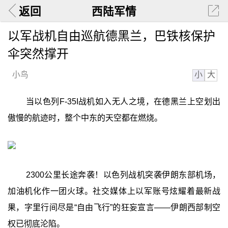
返回
西陆军情
以军战机自由巡航德黑兰，巴铁核保护
伞突然撑开
小
大
小鸟
当以色列F-35I战机如入无人之境，在德黑兰上空划出
傲慢的航迹时，整个中东的天空都在燃烧。
2300公里长途奔袭！以色列战机突袭伊朗东部机场，
加油机化作一团火球。社交媒体上以军账号炫耀着最新战
果，字里行间尽是“自由飞行”的狂妄宣言——伊朗西部制空
权已彻底沦陷。