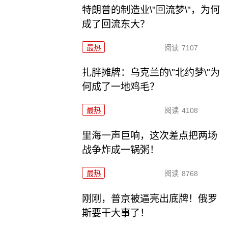
特朗普的制造业\"回流梦\"，为何
成了回流东大？
最热
阅读
7107
扎胖摊牌：乌克兰的\"北约梦\"为
何成了一地鸡毛？
最热
阅读
4108
里海一声巨响，这次差点把两场
战争炸成一锅粥！
最热
阅读
8768
刚刚，普京被逼亮出底牌！俄罗
斯要干大事了！