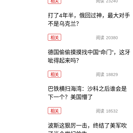
相关
阅读
23240
打了4年半，俄回过神，最大对手
不是乌克兰？
相关
阅读
20380
德国偷偷摸摸找中国“命门”，这牙
呲得起来吗？
相关
阅读
18829
巴铁横扫海湾：沙科之后谁会是
下一个？美国懵了
相关
阅读
18532
波斯这狠厉一击，终结了美军吹