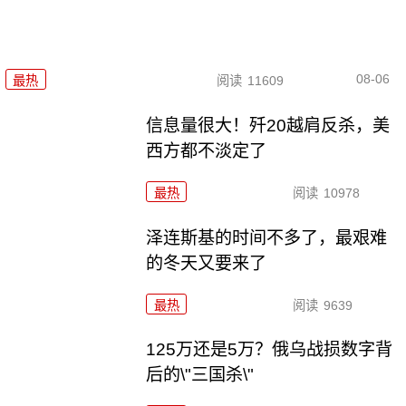
08-06
最热
阅读
11609
信息量很大！歼20越肩反杀，美
西方都不淡定了
最热
阅读
10978
泽连斯基的时间不多了，最艰难
的冬天又要来了
最热
阅读
9639
125万还是5万？俄乌战损数字背
后的\"三国杀\"