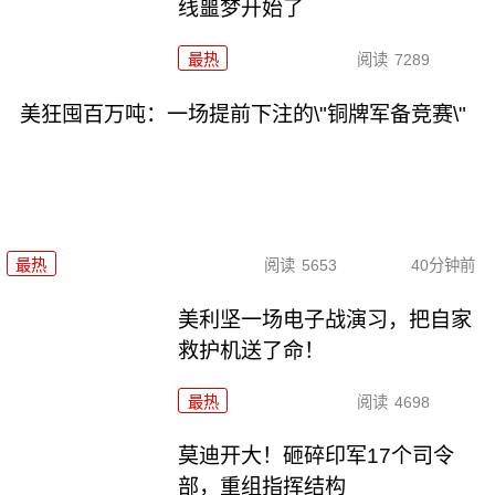
线噩梦开始了
最热
阅读
7289
美狂囤百万吨：一场提前下注的\"铜牌军备竞赛\"
最热
阅读
5653
40分钟前
美利坚一场电子战演习，把自家
救护机送了命！
最热
阅读
4698
莫迪开大！砸碎印军17个司令
部，重组指挥结构