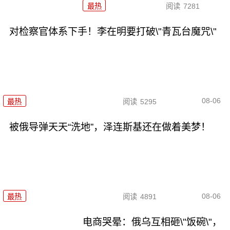
最热
阅读
7281
对检察官体系下手！李在明要打破\"青瓦台魔咒\"
08-06
最热
阅读
5295
被俄导弹天天“洗地”，泽连斯基还在做着美梦！
08-06
最热
阅读
4891
电商哭晕：俄乌互相砸\"饭碗\"，