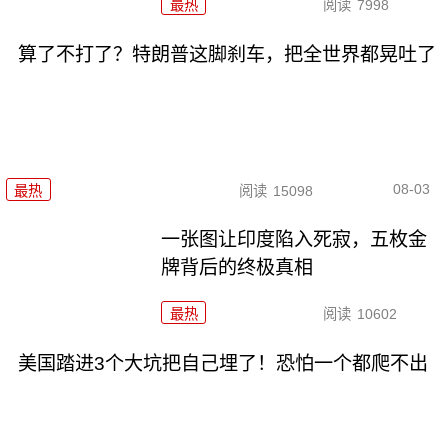
最热
阅读
7998
算了不打了？特朗普这脚刹车，把全世界都晃吐了
08-03
最热
阅读
15098
一张图让印度陷入死寂，五枚金
牌背后的终极真相
最热
阅读
10602
美国踏进3个大坑把自己埋了！恐怕一个都爬不出