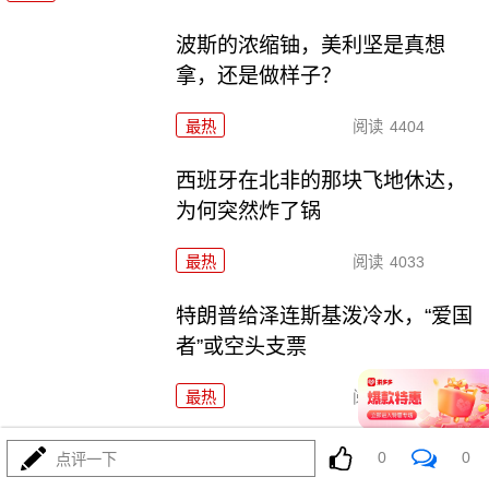
波斯的浓缩铀，美利坚是真想
拿，还是做样子？
最热
阅读
4404
西班牙在北非的那块飞地休达，
为何突然炸了锅
最热
阅读
4033
特朗普给泽连斯基泼冷水，“爱国
者”或空头支票
最热
阅读
3669
这事要干了，不但中东要爆，世
0
0
点评一下
界都得要爆了！