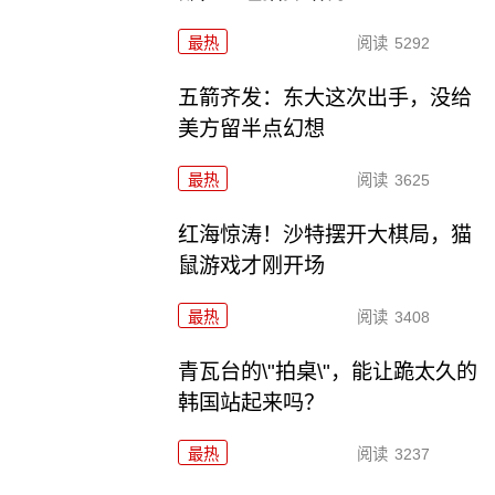
最热
阅读
5292
五箭齐发：东大这次出手，没给
美方留半点幻想
最热
阅读
3625
红海惊涛！沙特摆开大棋局，猫
鼠游戏才刚开场
最热
阅读
3408
青瓦台的\"拍桌\"，能让跪太久的
韩国站起来吗？
最热
阅读
3237