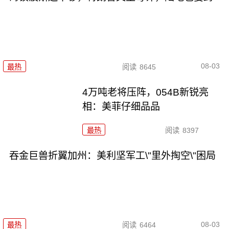
08-03
最热
阅读
8645
4万吨老将压阵，054B新锐亮
相：美菲仔细品品
最热
阅读
8397
吞金巨兽折翼加州：美利坚军工\"里外掏空\"困局
08-03
最热
阅读
6464