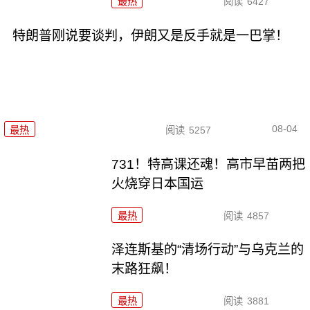
最热
阅读
6427
特朗普刚说要谈判，伊朗又是反手就是一巴掌！
08-04
最热
阅读
5257
731！特高课还魂！高市早苗两把
火烧穿日本国运
最热
阅读
4857
泽连斯基的“清场行动”与乌克兰的
末路狂飙！
最热
阅读
3881