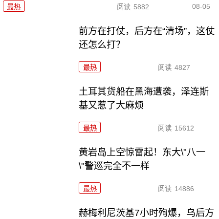
08-05
最热
阅读
5882
前方在打仗，后方在“清场”，这仗
还怎么打？
最热
阅读
4827
土耳其货船在黑海遭袭，泽连斯
基又惹了大麻烦
最热
阅读
15612
黄岩岛上空惊雷起！东大\"八一
\"警巡完全不一样
最热
阅读
14886
赫梅利尼茨基7小时殉爆，乌后方