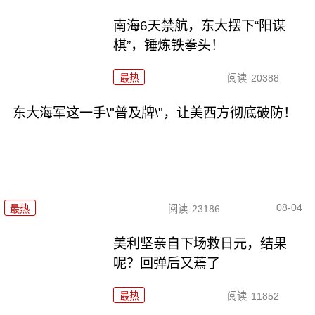
南海6天禁航，东大摆下“阳谋
棋”，锤炼铁拳头！
最热
阅读
20388
东大海军这一手\"普及牌\"，让美西方彻底破防！
08-04
最热
阅读
23186
美利坚亲自下场救日元，结果
呢？回弹后又蔫了
最热
阅读
11852