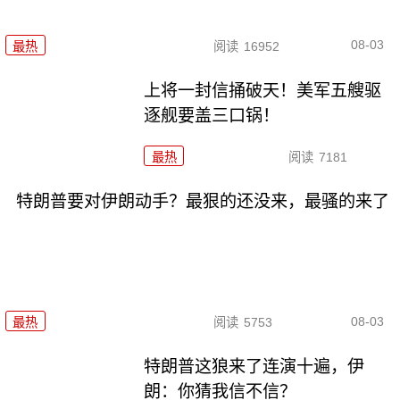
08-03
最热
阅读
16952
上将一封信捅破天！美军五艘驱
逐舰要盖三口锅！
最热
阅读
7181
特朗普要对伊朗动手？最狠的还没来，最骚的来了
08-03
最热
阅读
5753
特朗普这狼来了连演十遍，伊
朗：你猜我信不信？