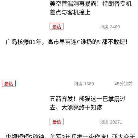
美空管漏洞再暴露！特朗普专机
差点与客机撞上
最热
阅读
2460
广岛核爆81年，高市早苗连\"谁扔的\"都不敢提！
最热
阅读
1680
45分钟前
五箭齐发！熊猫这一巴掌扇过
去，大漂亮终于知疼
最热
阅读
20271
央视短短5秒钟，美军3年兵推一夜作废！亚太变天