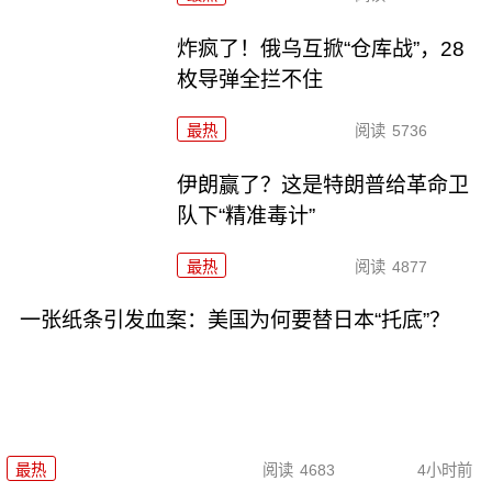
炸疯了！俄乌互掀“仓库战”，28
枚导弹全拦不住
最热
阅读
5736
伊朗赢了？这是特朗普给革命卫
队下“精准毒计”
最热
阅读
4877
一张纸条引发血案：美国为何要替日本“托底”？
最热
阅读
4683
4小时前