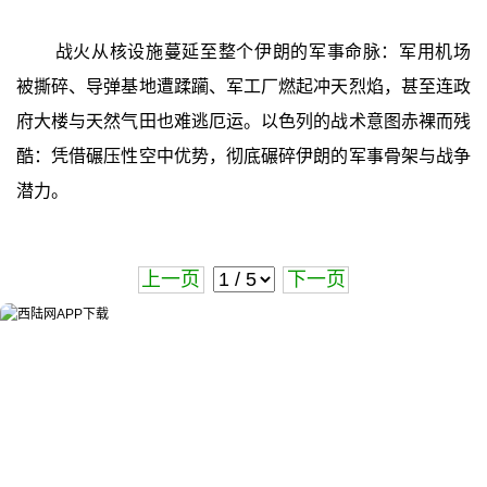
战火从核设施蔓延至整个伊朗的军事命脉：军用机场
被撕碎、导弹基地遭蹂躏、军工厂燃起冲天烈焰，甚至连政
府大楼与天然气田也难逃厄运。以色列的战术意图赤裸而残
酷：凭借碾压性空中优势，彻底碾碎伊朗的军事骨架与战争
潜力。
上一页
下一页