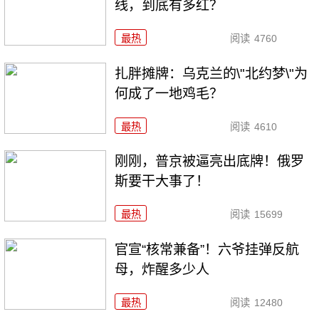
线，到底有多红？
最热
阅读
4760
扎胖摊牌：乌克兰的\"北约梦\"为
何成了一地鸡毛？
最热
阅读
4610
刚刚，普京被逼亮出底牌！俄罗
斯要干大事了！
最热
阅读
15699
官宣“核常兼备”！六爷挂弹反航
母，炸醒多少人
最热
阅读
12480