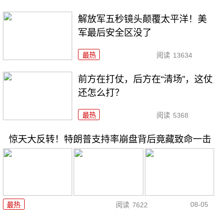
解放军五秒镜头颠覆太平洋！美
军最后安全区没了
最热
阅读
13634
前方在打仗，后方在“清场”，这仗
还怎么打？
最热
阅读
5368
惊天大反转！特朗普支持率崩盘背后竟藏致命一击
08-05
最热
阅读
7622