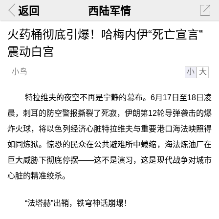
返回
西陆军情
火药桶彻底引爆！哈梅内伊“死亡宣言”
震动白宫
小
大
小鸟
特拉维夫的夜空不再是宁静的幕布。6月17日至18日凌
晨，刺耳的防空警报撕裂了死寂，伊朗第12轮导弹袭击的爆
炸火球，将以色列经济心脏特拉维夫与重要港口海法映照得
如同炼狱。惊恐的民众在公共避难所中蜷缩，海法炼油厂在
巨大威胁下彻底停摆——这不是演习，这是现代战争对城市
心脏的精准绞杀。
“法塔赫”出鞘，铁穹神话崩塌！