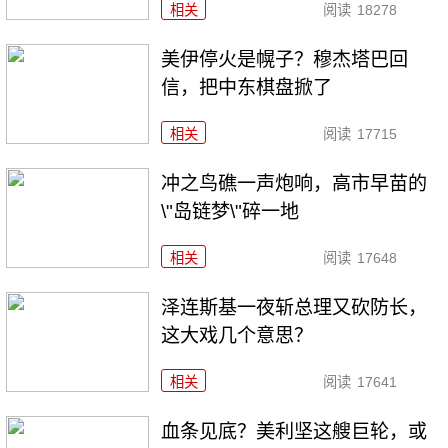
相关
阅读
18278
美伊停火是幌子？穆杰塔巴回
信，把中东棋盘掀了
相关
阅读
17715
冲之鸟礁一声炮响，高市早苗的
\"岛链梦\"碎一地
相关
阅读
17648
泽连斯基一夜斩总理又砍防长，
这大戏几个意思？
相关
阅读
17641
血条见底？美利坚这艘巨轮，或