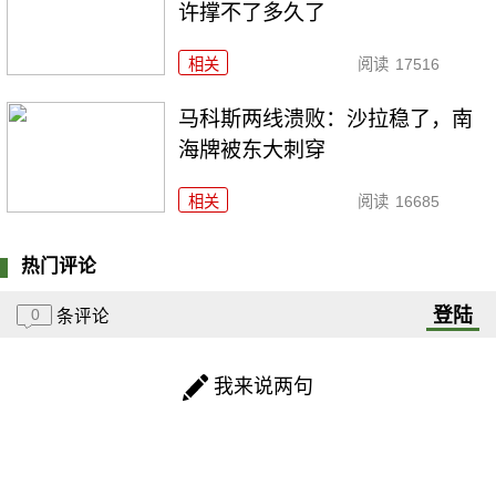
许撑不了多久了
相关
阅读
17516
马科斯两线溃败：沙拉稳了，南
海牌被东大刺穿
相关
阅读
16685
热门评论
登陆
0
条评论
我来说两句