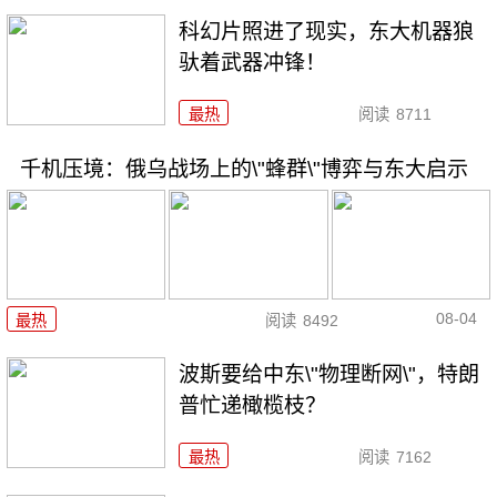
科幻片照进了现实，东大机器狼
驮着武器冲锋！
最热
阅读
8711
千机压境：俄乌战场上的\"蜂群\"博弈与东大启示
08-04
最热
阅读
8492
波斯要给中东\"物理断网\"，特朗
普忙递橄榄枝？
最热
阅读
7162