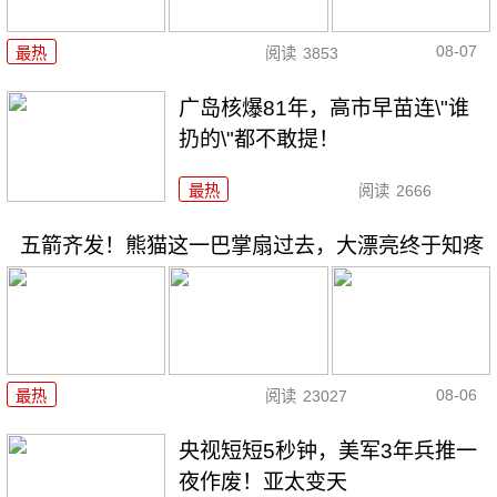
08-07
最热
阅读
3853
广岛核爆81年，高市早苗连\"谁
扔的\"都不敢提！
最热
阅读
2666
五箭齐发！熊猫这一巴掌扇过去，大漂亮终于知疼
08-06
最热
阅读
23027
央视短短5秒钟，美军3年兵推一
夜作废！亚太变天