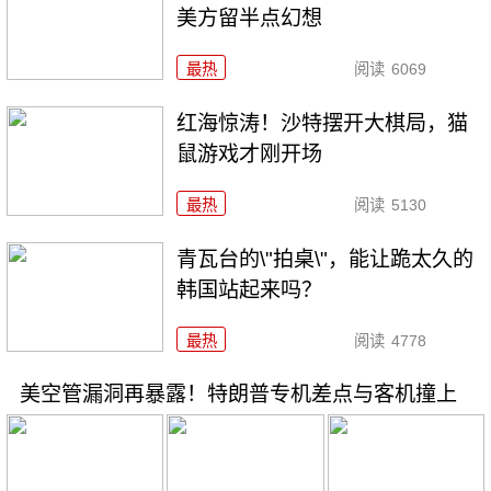
美方留半点幻想
最热
阅读
6069
红海惊涛！沙特摆开大棋局，猫
鼠游戏才刚开场
最热
阅读
5130
青瓦台的\"拍桌\"，能让跪太久的
韩国站起来吗？
最热
阅读
4778
美空管漏洞再暴露！特朗普专机差点与客机撞上