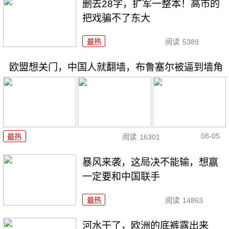
删去28字，扩军一整本！高市的
把戏骗不了东大
最热
阅读
5389
欧盟想关门，中国人就翻墙，布鲁塞尔被逼到墙角
08-05
最热
阅读
16301
暴风来袭，这局决不能输，想赢
一定要和中国联手
最热
阅读
14863
河水干了，欧洲的底裤露出来