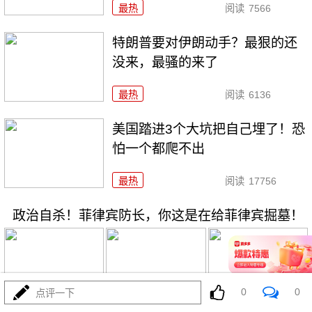
最热
阅读
7566
特朗普要对伊朗动手？最狠的还
没来，最骚的来了
最热
阅读
6136
美国踏进3个大坑把自己埋了！恐
怕一个都爬不出
最热
阅读
17756
政治自杀！菲律宾防长，你这是在给菲律宾掘墓！
0
0
点评一下
08-03
最热
阅读
7135