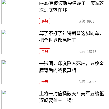
F-35真被波斯导弹端了！美军这
次到底输在哪
最热
阅读
6985
算了不打了？特朗普这脚刹车，
把全世界都晃吐了
最热
阅读
15713
一张图让印度陷入死寂，五枚金
牌背后的终极真相
最热
阅读
10934
上将一封信捅破天！美军五艘驱
逐舰要盖三口锅！