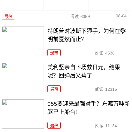
08-04
最热
阅读
6359
特朗普对波斯下狠手，为何在黎
明前戛然而止？
最热
阅读
4538
美利坚亲自下场救日元，结果
呢？回弹后又蔫了
最热
阅读
12315
055要迎来最强对手？东瀛万吨新
驱已上船台！
最热
阅读
11134