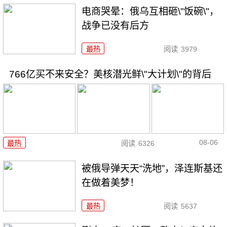
电商哭晕：俄乌互相砸\"饭碗\"，
战争已没有后方
最热
阅读
3979
766亿买不来安全？美核潜光鲜\"大计划\"的背后
08-06
最热
阅读
6326
被俄导弹天天“洗地”，泽连斯基还
在做着美梦！
最热
阅读
5637