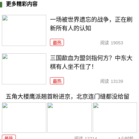
更多精彩内容
一场被世界遗忘的战争，正在刷
新所有人的认知
最热
阅读
19053
三国歃血为盟剑指何方？中东大
棋有人坐不住了！
最热
阅读
13139
五角大楼鹰派翘首盼进京，北京连门缝都没给留
最热
阅读
12714
4小时前