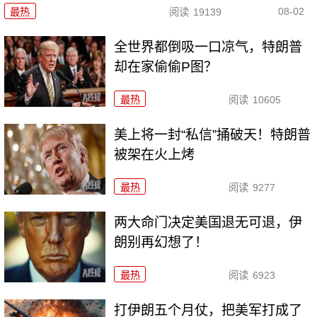
08-02
最热
阅读
19139
全世界都倒吸一口凉气，特朗普
却在家偷偷P图？
最热
阅读
10605
美上将一封“私信”捅破天！特朗普
被架在火上烤
最热
阅读
9277
两大命门决定美国退无可退，伊
朗别再幻想了！
最热
阅读
6923
打伊朗五个月仗，把美军打成了