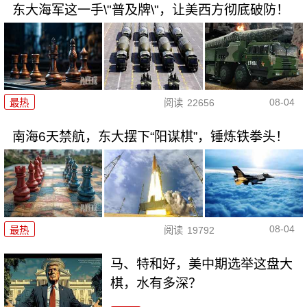
东大海军这一手\"普及牌\"，让美西方彻底破防！
08-04
最热
阅读
22656
南海6天禁航，东大摆下“阳谋棋”，锤炼铁拳头！
08-04
最热
阅读
19792
马、特和好，美中期选举这盘大
棋，水有多深？