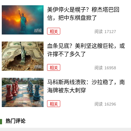
美伊停火是幌子？穆杰塔巴回
信，把中东棋盘掀了
相关
阅读
17127
血条见底？美利坚这艘巨轮，或
许撑不了多久了
相关
阅读
16958
马科斯两线溃败：沙拉稳了，南
海牌被东大刺穿
相关
阅读
16296
热门评论