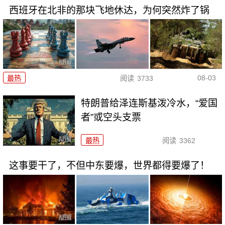
西班牙在北非的那块飞地休达，为何突然炸了锅
08-03
最热
阅读
3733
特朗普给泽连斯基泼冷水，“爱国
者”或空头支票
最热
阅读
3362
这事要干了，不但中东要爆，世界都得要爆了！