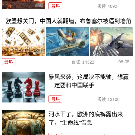
最热
阅读
4092
欧盟想关门，中国人就翻墙，布鲁塞尔被逼到墙角
08-05
最热
阅读
14322
暴风来袭，这局决不能输，想赢
一定要和中国联手
最热
阅读
13100
河水干了，欧洲的底裤露出来
了，“生命线”告急