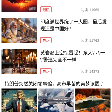
最热
阅读
11969
印度满世界绕了一大圈，最后发
现还是中国好？
最热
阅读
11762
黄岩岛上空惊雷起！东大\"八一
\"警巡完全不一样
最热
阅读
14373
特朗普突然关闭领事馆，高市早苗的美梦该醒了