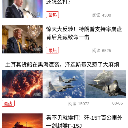
还怎么打？
最热
阅读
4308
惊天大反转！特朗普支持率崩盘
背后竟藏致命一击
最热
阅读
6525
土耳其货船在黑海遭袭，泽连斯基又惹了大麻烦
08-05
最热
阅读
15072
看不见就挨打！歼-15T百公里外
一剑封喉F-15J