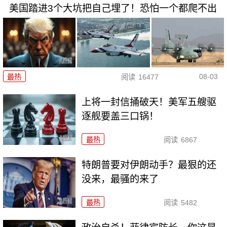
美国踏进3个大坑把自己埋了！恐怕一个都爬不出
08-03
最热
阅读
16477
上将一封信捅破天！美军五艘驱
逐舰要盖三口锅！
最热
阅读
6867
特朗普要对伊朗动手？最狠的还
没来，最骚的来了
最热
阅读
5482