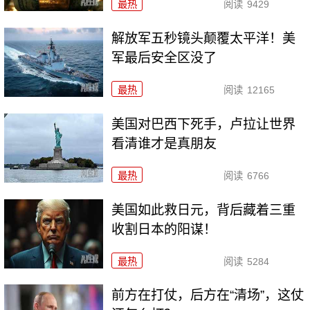
最热
阅读
9429
解放军五秒镜头颠覆太平洋！美
军最后安全区没了
最热
阅读
12165
美国对巴西下死手，卢拉让世界
看清谁才是真朋友
最热
阅读
6766
美国如此救日元，背后藏着三重
收割日本的阳谋！
最热
阅读
5284
前方在打仗，后方在“清场”，这仗