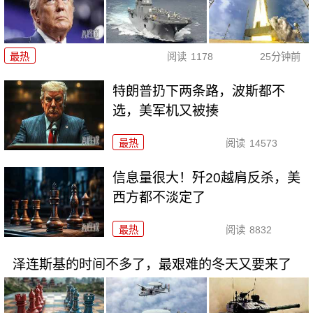
最热
阅读
1178
25分钟前
特朗普扔下两条路，波斯都不
选，美军机又被揍
最热
阅读
14573
信息量很大！歼20越肩反杀，美
西方都不淡定了
最热
阅读
8832
泽连斯基的时间不多了，最艰难的冬天又要来了