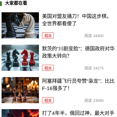
大家都在看
美国对盟友捅刀！中国这步棋，
全世界都看傻了
相关
阅读
34400
默茨的“川剧变脸”：德国政府对华
政策大转向？
相关
阅读
24275
阿塞拜疆飞行员夸赞“枭龙”：比比
F-16强多了！
相关
阅读
23086
打了4年半，俄回过神，最大对手