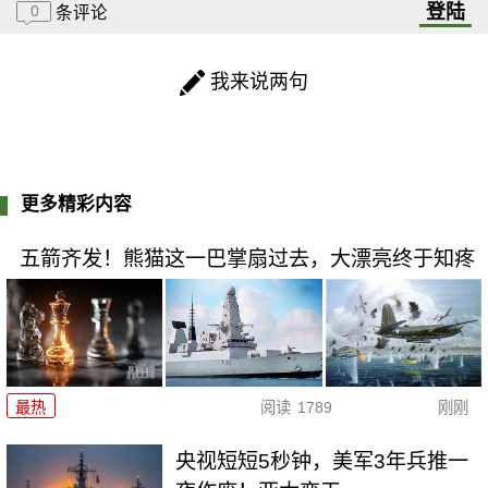
登陆
0
条评论
我来说两句
更多精彩内容
五箭齐发！熊猫这一巴掌扇过去，大漂亮终于知疼
最热
阅读
1789
刚刚
央视短短5秒钟，美军3年兵推一