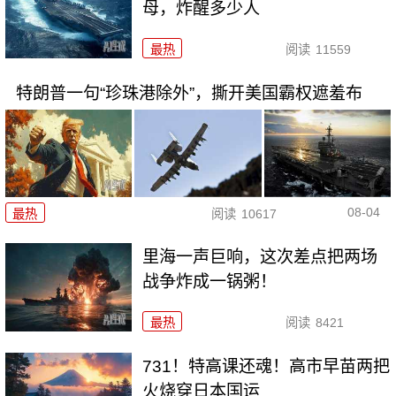
母，炸醒多少人
最热
阅读
11559
特朗普一句“珍珠港除外”，撕开美国霸权遮羞布
08-04
最热
阅读
10617
里海一声巨响，这次差点把两场
战争炸成一锅粥！
最热
阅读
8421
731！特高课还魂！高市早苗两把
火烧穿日本国运