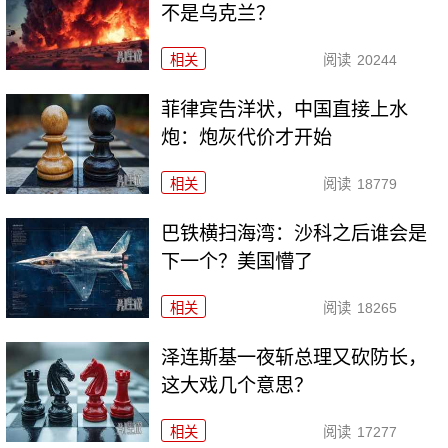
不是乌克兰？
相关
阅读
20244
菲律宾告洋状，中国直接上水
炮：炮灰代价才开始
相关
阅读
18779
巴铁横扫海湾：沙科之后谁会是
下一个？美国懵了
相关
阅读
18265
泽连斯基一夜斩总理又砍防长，
这大戏几个意思？
相关
阅读
17277