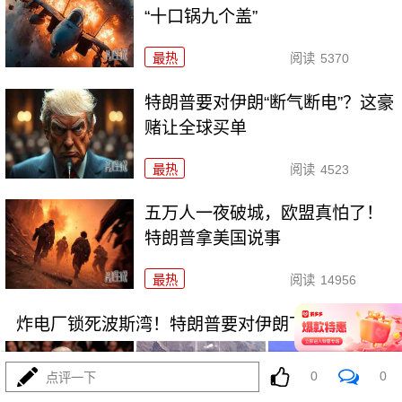
“十口锅九个盖”
最热
阅读
5370
特朗普要对伊朗“断气断电”？这豪
赌让全球买单
最热
阅读
4523
五万人一夜破城，欧盟真怕了！
特朗普拿美国说事
最热
阅读
14956
炸电厂锁死波斯湾！特朗普要对伊朗下死手了？
0
0
点评一下