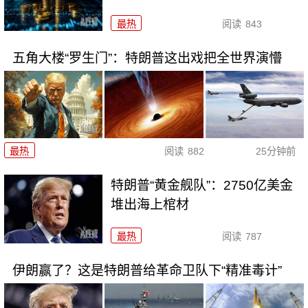
最热
阅读
843
五角大楼“罗生门”：特朗普这出戏把全世界演懵
最热
阅读
882
25分钟前
特朗普“黄金舰队”：2750亿美金
堆出海上棺材
最热
阅读
787
伊朗赢了？这是特朗普给革命卫队下“精准毒计”