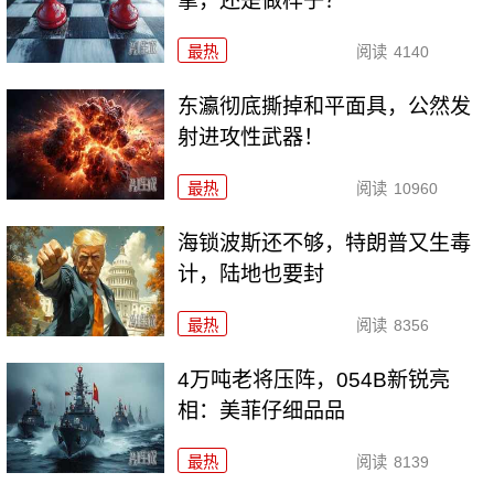
拿，还是做样子？
最热
阅读
4140
东瀛彻底撕掉和平面具，公然发
射进攻性武器！
最热
阅读
10960
海锁波斯还不够，特朗普又生毒
计，陆地也要封
最热
阅读
8356
4万吨老将压阵，054B新锐亮
相：美菲仔细品品
最热
阅读
8139