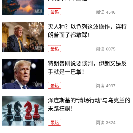
最热
阅读
4546
灭人种？以色列这波操作，连特
朗普面子都敢踩！
最热
阅读
6075
特朗普刚说要谈判，伊朗又是反
手就是一巴掌！
最热
阅读
4937
泽连斯基的“清场行动”与乌克兰的
末路狂飙！
最热
阅读
3624