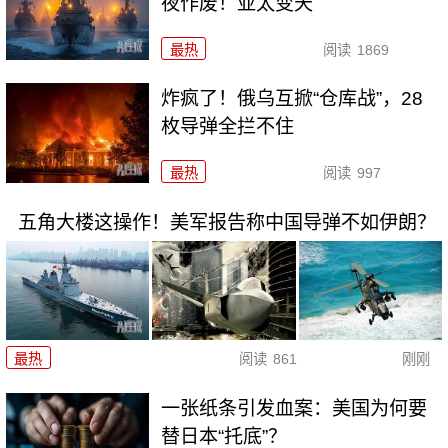
夜作废！亚太变天
最热
阅读
1869
炸疯了！俄乌互掀“仓库战”，28
枚导弹全拦不住
最热
阅读
997
五角大楼这操作！美军报告称中国导弹不如伊朗？
最热
阅读
861
刚刚
一张纸条引发血案：美国为何要
替日本“托底”？