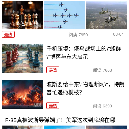
08-04
最热
阅读
7950
千机压境：俄乌战场上的\"蜂群
\"博弈与东大启示
最热
阅读
7663
波斯要给中东\"物理断网\"，特朗
普忙递橄榄枝？
最热
阅读
6390
F-35真被波斯导弹端了！美军这次到底输在哪