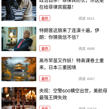
政治自杀！菲律宾防长，你这是
在给菲律宾掘墓！
最热
阅读
6621
特朗普这狼来了连演十遍，伊
朗：你猜我信不信？
最热
阅读
4688
高市早苗又作妖！特高课卷土重
来，日本三重困境
最热
阅读
4067
央视：空警600横空出世，美航母
最强王牌失效
最热
阅读
22623