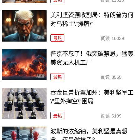
美利坚资源收割局：特朗普为何
对乌稀土\"摊牌\"
最热
阅读
10039
普京不忍了！俄突破禁忌，猛轰
美资无人机工厂
最热
阅读
8555
吞金巨兽折翼加州：美利坚军工
\"里外掏空\"困局
最热
阅读
6199
波斯的浓缩铀，美利坚是真想