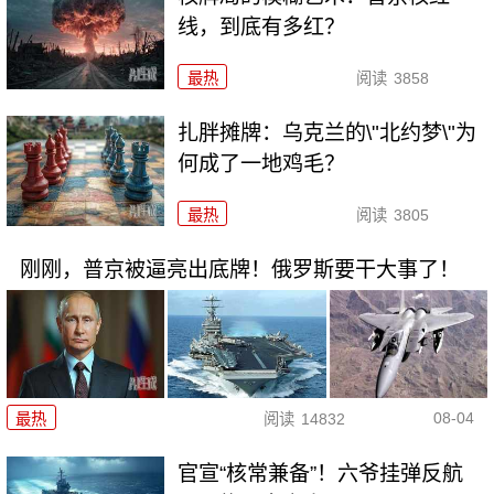
线，到底有多红？
最热
阅读
3858
扎胖摊牌：乌克兰的\"北约梦\"为
何成了一地鸡毛？
最热
阅读
3805
刚刚，普京被逼亮出底牌！俄罗斯要干大事了！
08-04
最热
阅读
14832
官宣“核常兼备”！六爷挂弹反航