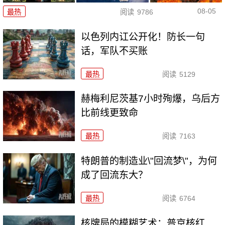
08-05
最热
阅读
9786
以色列内讧公开化！防长一句
话，军队不买账
最热
阅读
5129
赫梅利尼茨基7小时殉爆，乌后方
比前线更致命
最热
阅读
7163
特朗普的制造业\"回流梦\"，为何
成了回流东大？
最热
阅读
6764
核牌局的模糊艺术：普京核红