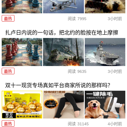
最热
阅读
7995
3小时前
扎卢日内说的一句话，把北约的脸按在地上摩擦
最热
阅读
9635
3小时前
双十一现货专场真如平台商家所说的那样吗？
最热
阅读
31145
4小时前