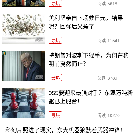
最热
阅读
5618
美利坚亲自下场救日元，结果
呢？回弹后又蔫了
最热
阅读
11541
特朗普对波斯下狠手，为何在黎
明前戛然而止？
最热
阅读
3789
055要迎来最强对手？东瀛万吨新
驱已上船台！
最热
阅读
10270
科幻片照进了现实，东大机器狼驮着武器冲锋！