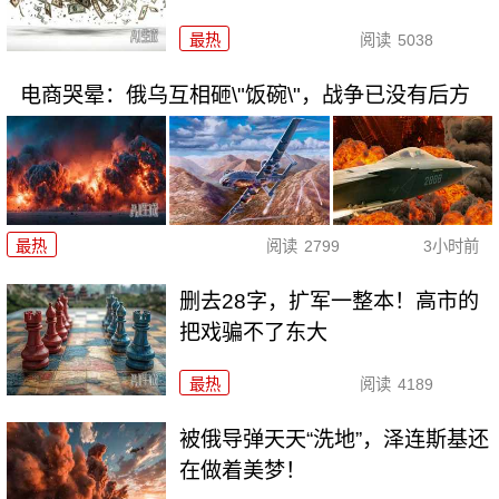
最热
阅读
5038
电商哭晕：俄乌互相砸\"饭碗\"，战争已没有后方
最热
阅读
2799
3小时前
删去28字，扩军一整本！高市的
把戏骗不了东大
最热
阅读
4189
被俄导弹天天“洗地”，泽连斯基还
在做着美梦！