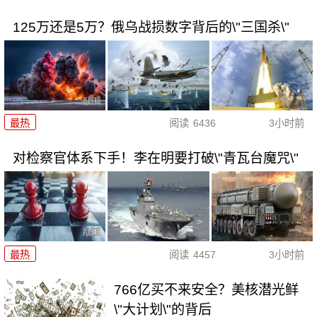
125万还是5万？俄乌战损数字背后的\"三国杀\"
最热
阅读
6436
3小时前
对检察官体系下手！李在明要打破\"青瓦台魔咒\"
最热
阅读
4457
3小时前
766亿买不来安全？美核潜光鲜
\"大计划\"的背后