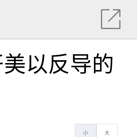
开美以反导的
小
大