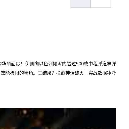
的华丽面纱！伊朗向以色列倾泻的超过500枚中程弹道导弹
了效能极限的墙角。其结果？拦截神话破灭，实战数据冰冷