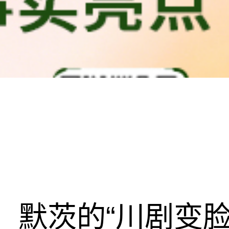
默茨的“川剧变