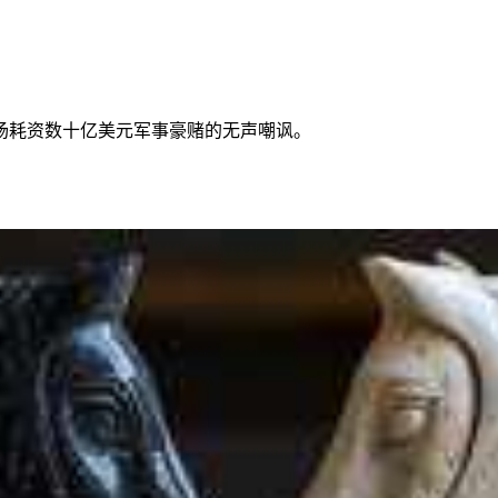
场耗资数十亿美元军事豪赌的无声嘲讽。