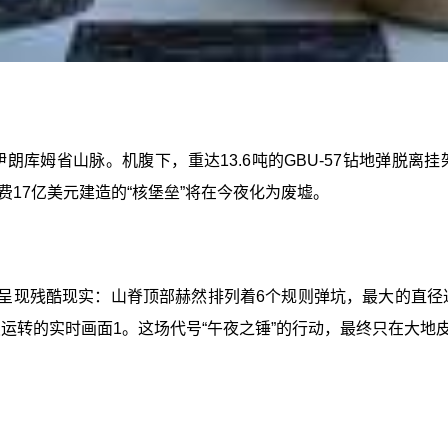
伊朗库姆省山脉。机腹下，重达13.6吨的GBU-57钻地弹脱
17亿美元建造的“核堡垒”将在今夜化为废墟。
呈现残酷现实：山脊顶部赫然排列着6个规则弹坑，最大的直径
续运转的实时画面1。这场代号“午夜之锤”的行动，最终只在大地