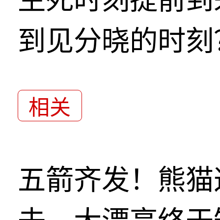
到见分晓的时刻
相关
五箭齐发！熊猫