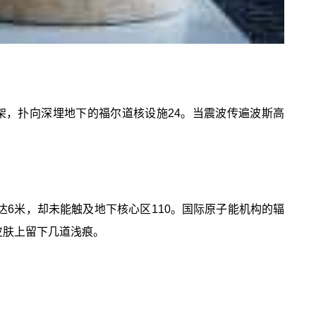
离挂架，扑向深埋地下的福尔道核设施24。当震波传遍波斯高
达6米，却未能触及地下核心区110。国际原子能机构的辐
皮肤上留下几道浅痕。