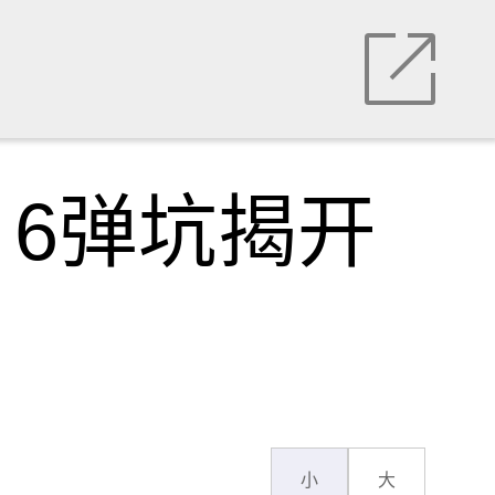
6弹坑揭开
小
大