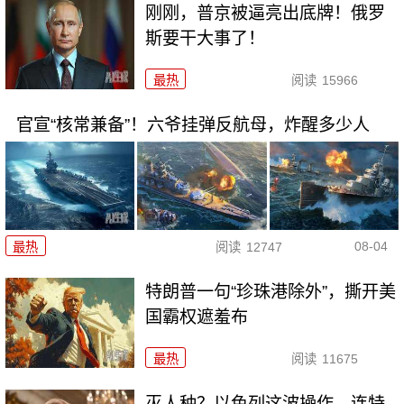
刚刚，普京被逼亮出底牌！俄罗
斯要干大事了！
最热
阅读
15966
官宣“核常兼备”！六爷挂弹反航母，炸醒多少人
08-04
最热
阅读
12747
特朗普一句“珍珠港除外”，撕开美
国霸权遮羞布
最热
阅读
11675
灭人种？以色列这波操作，连特