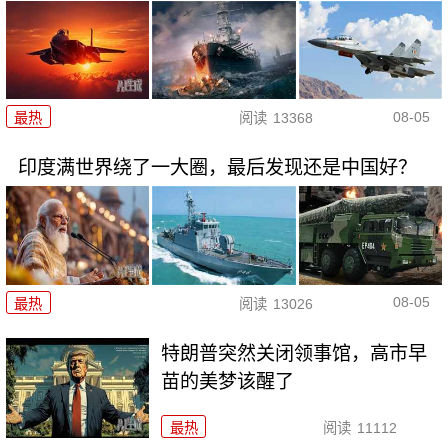
08-05
最热
阅读
13368
印度满世界绕了一大圈，最后发现还是中国好？
08-05
最热
阅读
13026
特朗普突然关闭领事馆，高市早
苗的美梦该醒了
最热
阅读
11112