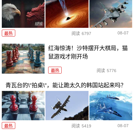
08-07
最热
阅读
6797
红海惊涛！沙特摆开大棋局，猫
鼠游戏才刚开场
最热
阅读
5776
青瓦台的\"拍桌\"，能让跪太久的韩国站起来吗？
08-07
最热
阅读
5419