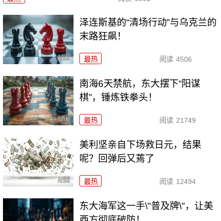
泽连斯基的“清场行动”与乌克兰的
末路狂飙！
最热
阅读
4506
南海6天禁航，东大摆下“阳谋
棋”，锤炼铁拳头！
最热
阅读
21749
美利坚亲自下场救日元，结果
呢？回弹后又蔫了
最热
阅读
12494
东大海军这一手\"普及牌\"，让美
西方彻底破防！