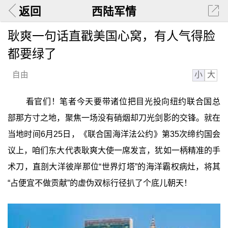
返回
西陆军情
耿爽一句话直戳美国心窝，有人气得脸
都要绿了
小
大
自由
看官们！笔者今天要带诸位把目光投向纽约联合国总
部那方寸之地，聚焦一场没有硝烟却刀光剑影的交锋。就在
当地时间6月25日，《联合国海洋法公约》第35次缔约国会
议上，咱们东大代表耿爽大使一席发言，犹如一柄精准的手
术刀，直剖大洋彼岸那位“世界灯塔”的海洋霸权病灶，将其
“占便宜不做贡献”的虚伪双标行径扒了个底儿朝天！