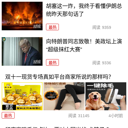
胡塞这一炸，我终于看懂伊朗总
统昨天那句话了
最热
阅读
9359
向特朗普同志致敬！美政坛上演
“超级抹红大赛”
最热
阅读
9336
双十一现货专场真如平台商家所说的那样吗？
最热
阅读
31145
4小时前