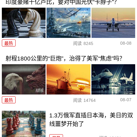
印度豪赌千亿卢比，要对中国光伏“卡脖子”？
08-08
最热
阅读
8245
射程1800公里的“巨炮”，治得了美军“焦虑”吗？
08-07
最热
阅读
14764
1.3万俄军直插日本海，美日的双
线噩梦开始了