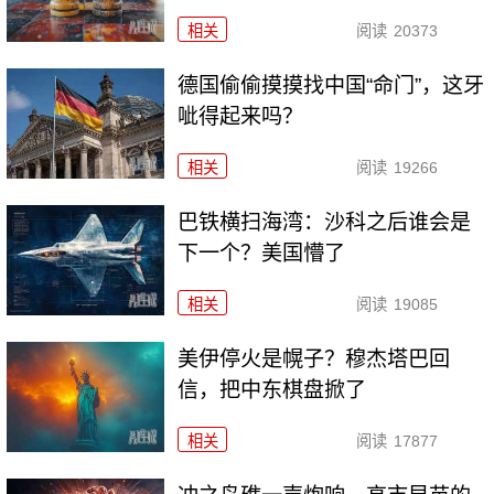
相关
阅读
20373
德国偷偷摸摸找中国“命门”，这牙
呲得起来吗？
相关
阅读
19266
巴铁横扫海湾：沙科之后谁会是
下一个？美国懵了
相关
阅读
19085
美伊停火是幌子？穆杰塔巴回
信，把中东棋盘掀了
相关
阅读
17877