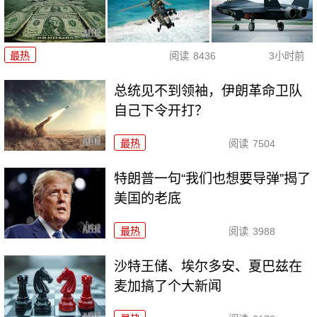
最热
阅读
8436
3小时前
总统见不到领袖，伊朗革命卫队
自己下令开打？
最热
阅读
7504
特朗普一句“我们也想要导弹”揭了
美国的老底
最热
阅读
3988
沙特王储、埃尔多安、夏巴兹在
麦加搞了个大新闻