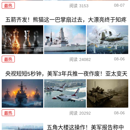
08-07
最热
阅读
3153
五箭齐发！熊猫这一巴掌扇过去，大漂亮终于知疼
08-06
最热
阅读
24082
央视短短5秒钟，美军3年兵推一夜作废！亚太变天
08-06
最热
阅读
20292
五角大楼这操作！美军报告称中