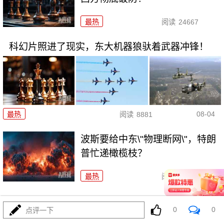
最热
阅读
24667
科幻片照进了现实，东大机器狼驮着武器冲锋！
08-04
最热
阅读
8881
波斯要给中东\"物理断网\"，特朗
普忙递橄榄枝？
最热
阅读
7377
F-35真被波斯导弹端了！美军这次到底输在哪
0
0
点评一下