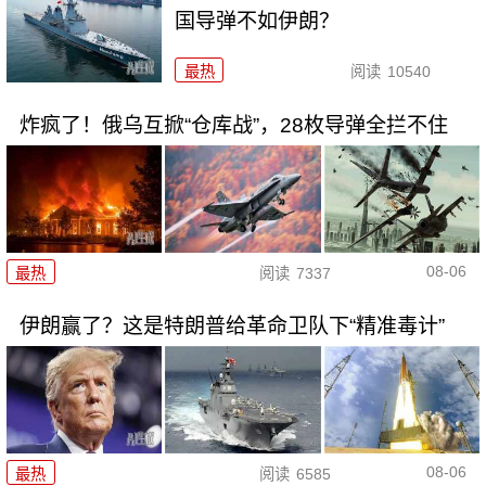
国导弹不如伊朗？
最热
阅读
10540
炸疯了！俄乌互掀“仓库战”，28枚导弹全拦不住
08-06
最热
阅读
7337
伊朗赢了？这是特朗普给革命卫队下“精准毒计”
08-06
最热
阅读
6585