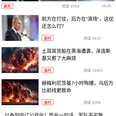
08-05
最热
阅读
6758
前方在打仗，后方在“清场”，这仗
还怎么打？
最热
阅读
5615
土耳其货船在黑海遭袭，泽连斯
基又惹了大麻烦
最热
阅读
16491
赫梅利尼茨基7小时殉爆，乌后方
比前线更致命
最热
阅读
8350
以色列内讧公开化！防长一句话，军队不买账