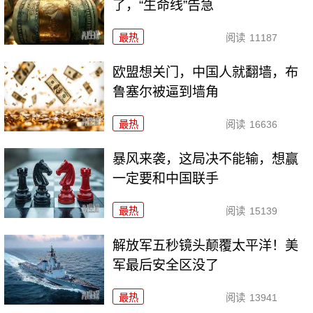
了，“生命线”告急
最热
阅读
11187
欧盟想关门，中国人就翻墙，布
鲁塞尔被逼到墙角
最热
阅读
16636
暴风来袭，这局决不能输，想赢
一定要和中国联手
最热
阅读
15139
解放军五秒镜头颠覆太平洋！美
军最后安全区没了
最热
阅读
13941