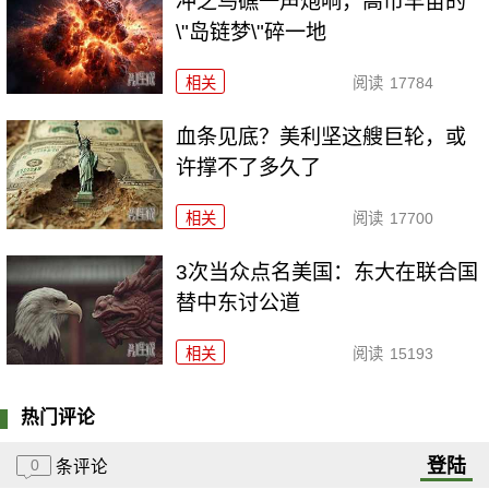
冲之鸟礁一声炮响，高市早苗的
\"岛链梦\"碎一地
相关
阅读
17784
血条见底？美利坚这艘巨轮，或
许撑不了多久了
相关
阅读
17700
3次当众点名美国：东大在联合国
替中东讨公道
相关
阅读
15193
热门评论
登陆
0
条评论