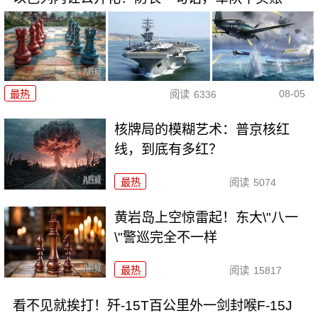
08-05
最热
阅读
6336
核牌局的模糊艺术：普京核红
线，到底有多红？
最热
阅读
5074
黄岩岛上空惊雷起！东大\"八一
\"警巡完全不一样
最热
阅读
15817
看不见就挨打！歼-15T百公里外一剑封喉F-15J