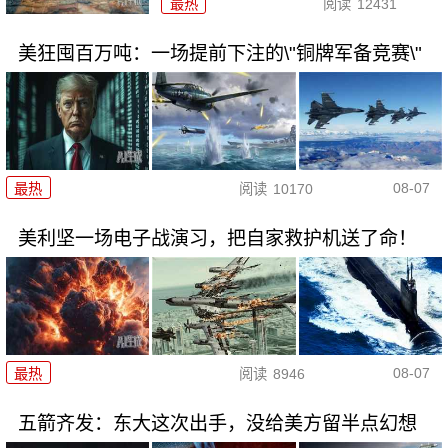
最热
阅读
12431
美狂囤百万吨：一场提前下注的\"铜牌军备竞赛\"
08-07
最热
阅读
10170
美利坚一场电子战演习，把自家救护机送了命！
08-07
最热
阅读
8946
五箭齐发：东大这次出手，没给美方留半点幻想