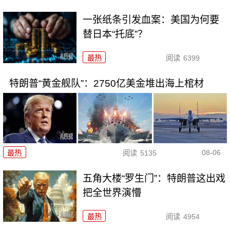
一张纸条引发血案：美国为何要
替日本“托底”？
最热
阅读
6399
特朗普“黄金舰队”：2750亿美金堆出海上棺材
08-06
最热
阅读
5135
五角大楼“罗生门”：特朗普这出戏
把全世界演懵
最热
阅读
4954