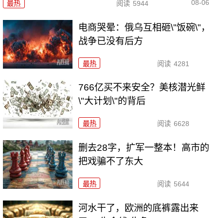
08-06
最热
阅读
5944
电商哭晕：俄乌互相砸\"饭碗\"，
战争已没有后方
最热
阅读
4281
766亿买不来安全？美核潜光鲜
\"大计划\"的背后
最热
阅读
6628
删去28字，扩军一整本！高市的
把戏骗不了东大
最热
阅读
5644
河水干了，欧洲的底裤露出来