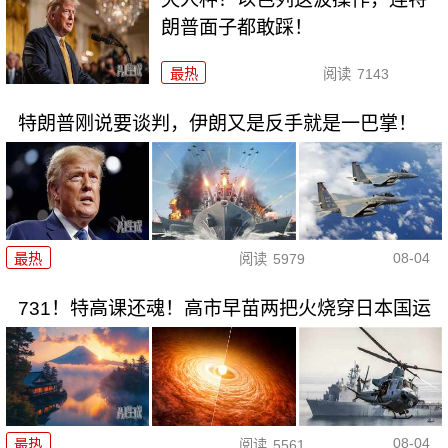
朗普面子都敢踩！
最热
阅读
7143
特朗普刚说要谈判，伊朗又是反手就是一巴掌！
08-04
最热
阅读
5979
731！特高课还魂！高市早苗两把火烧穿日本国运
08-04
最热
阅读
5561