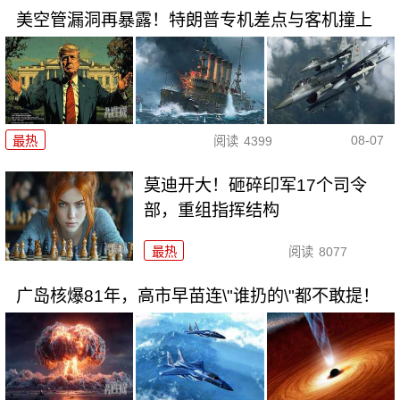
美空管漏洞再暴露！特朗普专机差点与客机撞上
08-07
最热
阅读
4399
莫迪开大！砸碎印军17个司令
部，重组指挥结构
最热
阅读
8077
广岛核爆81年，高市早苗连\"谁扔的\"都不敢提！