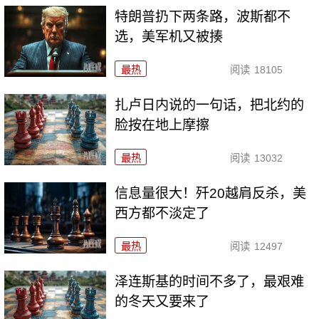
特朗普扔下两条路，波斯都不
选，美军机又被揍
最热
阅读
18105
扎卢日内说的一句话，把北约的
脸按在地上摩擦
最热
阅读
13032
信息量很大！歼20越肩反杀，美
西方都不淡定了
最热
阅读
12497
泽连斯基的时间不多了，最艰难
的冬天又要来了