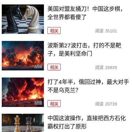
美国对盟友捅刀！中国这步棋，
全世界都看傻了
相关
阅读
35101
波斯第27波打击，打的不是靶
子，是美利坚命门
相关
阅读
25839
打了4年半，俄回过神，最大对手
不是乌克兰？
相关
阅读
20739
中国这波操作，直接把西方石化
霸权打出了原形