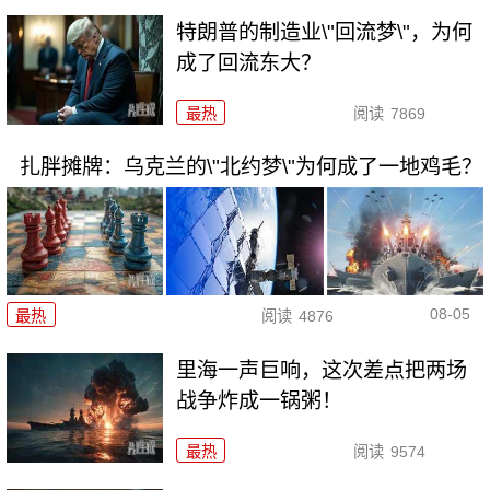
特朗普的制造业\"回流梦\"，为何
成了回流东大？
最热
阅读
7869
扎胖摊牌：乌克兰的\"北约梦\"为何成了一地鸡毛？
08-05
最热
阅读
4876
里海一声巨响，这次差点把两场
战争炸成一锅粥！
最热
阅读
9574