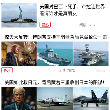
美国对巴西下死手，卢拉让世界
看清谁才是真朋友
最热
阅读
8237
惊天大反转！特朗普支持率崩盘背后竟藏致命一击
08-05
最热
阅读
7872
美国如此救日元，背后藏着三重收割日本的阳谋！