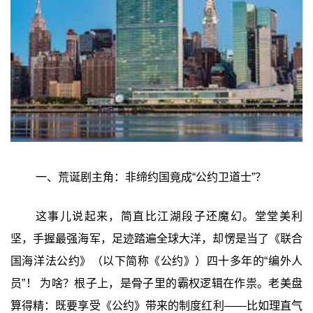
一、荒诞剧主角：非缔约国竟成“公约卫道士”？
这事儿说起来，简直比江湖段子还魔幻。堂堂美利
坚，手握最强海军，足迹踏遍全球大洋，却愣是当了《联合
国海洋法公约》（以下简称《公约》）四十多年的“编外人
员”！ 为啥？根子上，是骨子里的霸权逻辑在作祟。老美盘
算得精：既要享受《公约》带来的制度红利——比如理直气