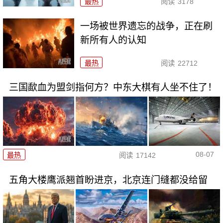
最热
阅读
3178
一场被世界遗忘的战争，正在刷
新所有人的认知
最热
阅读
22712
三国歃血为盟剑指何方？中东大棋有人坐不住了！
08-07
最热
阅读
17142
五角大楼鹰派翘首盼进京，北京连门缝都没给留