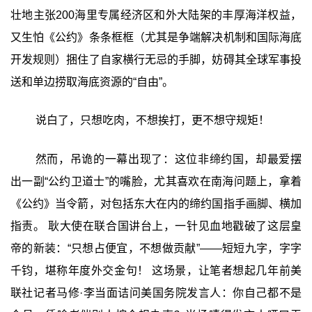
壮地主张200海里专属经济区和外大陆架的丰厚海洋权益，
又生怕《公约》条条框框（尤其是争端解决机制和国际海底
开发规则）捆住了自家横行无忌的手脚，妨碍其全球军事投
送和单边捞取海底资源的“自由”。
说白了，只想吃肉，不想挨打，更不想守规矩！
然而，吊诡的一幕出现了：这位非缔约国，却最爱摆
出一副“公约卫道士”的嘴脸，尤其喜欢在南海问题上，拿着
《公约》当令箭，对包括东大在内的缔约国指手画脚、横加
指责。 耿大使在联合国讲台上，一针见血地戳破了这层皇
帝的新装：“只想占便宜，不想做贡献”——短短九字，字字
千钧，堪称年度外交金句！ 这场景，让笔者想起几年前美
联社记者马修·李当面诘问美国务院发言人：你自己都不是