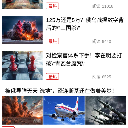
最热
阅读
11018
125万还是5万？俄乌战损数字背
后的\"三国杀\"
最热
阅读
8440
对检察官体系下手！李在明要打
破\"青瓦台魔咒\"
最热
阅读
6525
被俄导弹天天“洗地”，泽连斯基还在做着美梦！