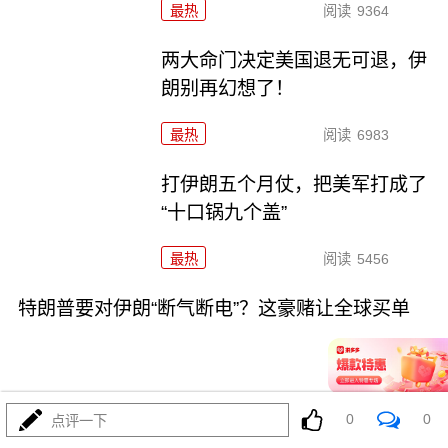
最热
阅读
9364
两大命门决定美国退无可退，伊
朗别再幻想了！
最热
阅读
6983
打伊朗五个月仗，把美军打成了
“十口锅九个盖”
最热
阅读
5456
特朗普要对伊朗“断气断电”？这豪赌让全球买单
0
0
点评一下
08-02
最热
阅读
4615