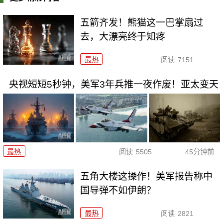
五箭齐发！熊猫这一巴掌扇过
去，大漂亮终于知疼
最热
阅读
7151
央视短短5秒钟，美军3年兵推一夜作废！亚太变天
最热
阅读
5505
45分钟前
五角大楼这操作！美军报告称中
国导弹不如伊朗？
最热
阅读
2821