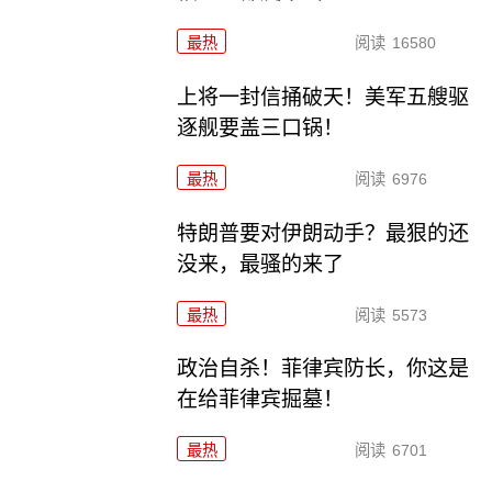
最热
阅读
16580
上将一封信捅破天！美军五艘驱
逐舰要盖三口锅！
最热
阅读
6976
特朗普要对伊朗动手？最狠的还
没来，最骚的来了
最热
阅读
5573
政治自杀！菲律宾防长，你这是
在给菲律宾掘墓！
最热
阅读
6701