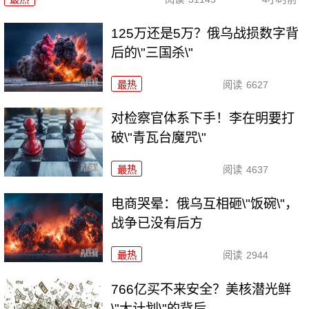
125万还是5万？俄乌战损数字背
后的\"三国杀\"
最热
阅读
6627
对检察官体系下手！李在明要打
破\"青瓦台魔咒\"
最热
阅读
4637
电商哭晕：俄乌互相砸\"饭碗\"，
战争已没有后方
最热
阅读
2944
766亿买不来安全？美核潜光鲜
\"大计划\"的背后