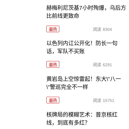
赫梅利尼茨基7小时殉爆，乌后方
比前线更致命
最热
阅读
8304
以色列内讧公开化！防长一句
话，军队不买账
最热
阅读
6291
黄岩岛上空惊雷起！东大\"八一
\"警巡完全不一样
最热
阅读
15751
核牌局的模糊艺术：普京核红
线，到底有多红？