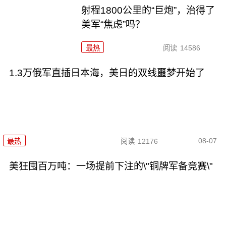
射程1800公里的“巨炮”，治得了
美军“焦虑”吗？
最热
阅读
14586
1.3万俄军直插日本海，美日的双线噩梦开始了
08-07
最热
阅读
12176
美狂囤百万吨：一场提前下注的\"铜牌军备竞赛\"