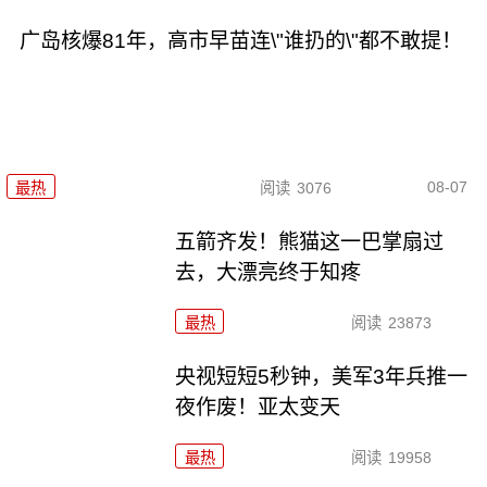
广岛核爆81年，高市早苗连\"谁扔的\"都不敢提！
08-07
最热
阅读
3076
五箭齐发！熊猫这一巴掌扇过
去，大漂亮终于知疼
最热
阅读
23873
央视短短5秒钟，美军3年兵推一
夜作废！亚太变天
最热
阅读
19958