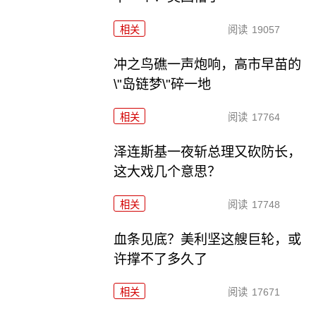
相关
阅读
19057
冲之鸟礁一声炮响，高市早苗的
\"岛链梦\"碎一地
相关
阅读
17764
泽连斯基一夜斩总理又砍防长，
这大戏几个意思？
相关
阅读
17748
血条见底？美利坚这艘巨轮，或
许撑不了多久了
相关
阅读
17671