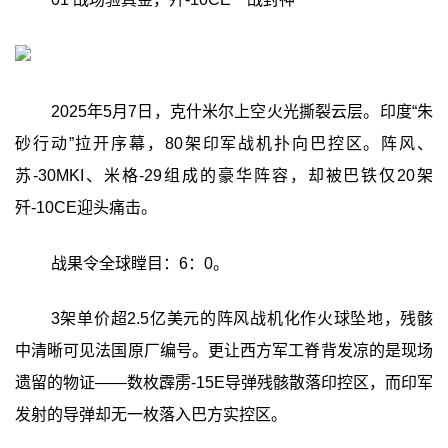
2025年5月7日，克什米尔上空火光撕裂云层。印度“朱
砂行动”拉开序幕，80架印军战机扑向巴控区。阵风、
苏-30MKI、米格-29组成的豪华阵容，却被巴铁仅20架
歼-10CE迎头痛击。
战果令全球瞠目：6：0。
3架单价超2.5亿美元的阵风战机化作火球坠地，残骸
中清晰可见法国原厂编号。更让西方军工脊背发凉的是现场
遗留的物证——数枚霹雳-15E导弹残骸散落印控区，而印军
发射的导弹却无一枚落入巴方实控区。