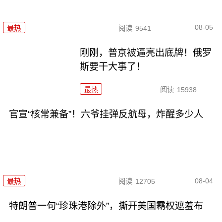
08-05
最热
阅读
9541
刚刚，普京被逼亮出底牌！俄罗
斯要干大事了！
最热
阅读
15938
官宣“核常兼备”！六爷挂弹反航母，炸醒多少人
08-04
最热
阅读
12705
特朗普一句“珍珠港除外”，撕开美国霸权遮羞布