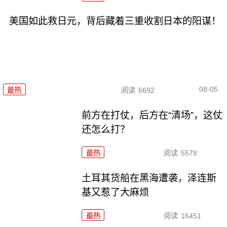
美国如此救日元，背后藏着三重收割日本的阳谋！
08-05
最热
阅读
6692
前方在打仗，后方在“清场”，这仗
还怎么打？
最热
阅读
5578
土耳其货船在黑海遭袭，泽连斯
基又惹了大麻烦
最热
阅读
16451