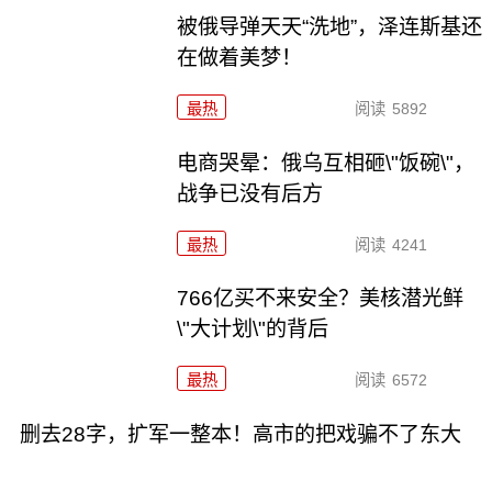
被俄导弹天天“洗地”，泽连斯基还
在做着美梦！
最热
阅读
5892
电商哭晕：俄乌互相砸\"饭碗\"，
战争已没有后方
最热
阅读
4241
766亿买不来安全？美核潜光鲜
\"大计划\"的背后
最热
阅读
6572
删去28字，扩军一整本！高市的把戏骗不了东大