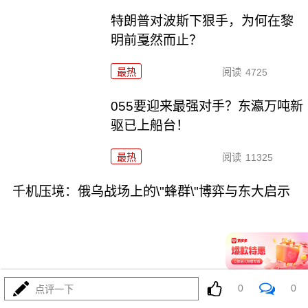
特朗普对波斯下狠手，为何在黎
明前戛然而止？
最热
阅读
4725
055要迎来最强对手？东瀛万吨新
驱已上船台！
最热
阅读
11325
千机压境：俄乌战场上的\"蜂群\"博弈与东大启示
08-04
最热
阅读
8695
0
0
点评一下