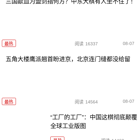
三国歃血为盟剑指何方？中东大棋有人坐不住了！
08-07
最热
阅读
16337
五角大楼鹰派翘首盼进京，北京连门缝都没给留
08-07
最热
阅读
14564
“工厂的工厂”：中国这棋彻底颠覆
全球工业版图