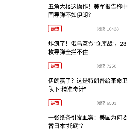
五角大楼这操作！美军报告称中
国导弹不如伊朗？
最热
阅读
10428
炸疯了！俄乌互掀“仓库战”，28
枚导弹全拦不住
最热
阅读
7250
伊朗赢了？这是特朗普给革命卫
队下“精准毒计”
最热
阅读
6503
一张纸条引发血案：美国为何要
替日本“托底”？