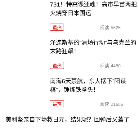
731！特高课还魂！高市早苗两把
火烧穿日本国运
最热
阅读
5525
泽连斯基的“清场行动”与乌克兰的
末路狂飙！
最热
阅读
4480
南海6天禁航，东大摆下“阳谋
棋”，锤炼铁拳头！
最热
阅读
21655
美利坚亲自下场救日元，结果呢？回弹后又蔫了