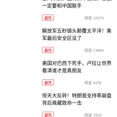
一定要和中国联手
最热
阅读
15079
解放军五秒镜头颠覆太平洋！美
军最后安全区没了
最热
阅读
13880
美国对巴西下死手，卢拉让世界
看清谁才是真朋友
最热
阅读
8196
惊天大反转！特朗普支持率崩盘
背后竟藏致命一击
最热
阅读
7826