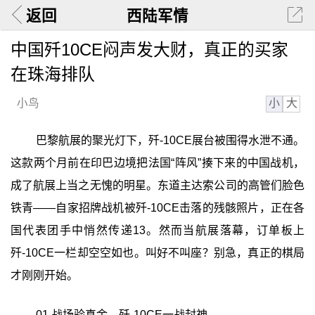
返回
西陆军情
中国歼10CE闷声发大财，真正的买家
在珠海排队
小
大
小鸟
巴黎航展的聚光灯下，歼-10CE展台被围得水泄不通。
这款两个月前在印巴边境把法国“阵风”揍下来的中国战机，
成了航展上当之无愧的明星。东道主达索公司的高管们脸色
铁青——自家招牌战机被歼-10CE击落的残骸照片，正在各
国代表团手中悄然传递13。然而当航展落幕，订单板上
歼-10CE一栏却空空如也。叫好不叫座？别急，真正的棋局
才刚刚开始。
01 战场验真金，歼-10CE一战封神