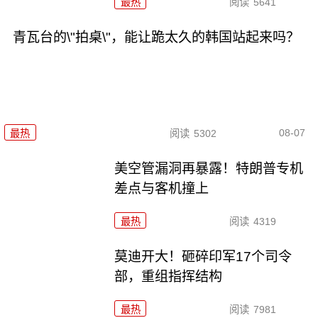
最热
阅读
5641
青瓦台的\"拍桌\"，能让跪太久的韩国站起来吗？
08-07
最热
阅读
5302
美空管漏洞再暴露！特朗普专机
差点与客机撞上
最热
阅读
4319
莫迪开大！砸碎印军17个司令
部，重组指挥结构
最热
阅读
7981