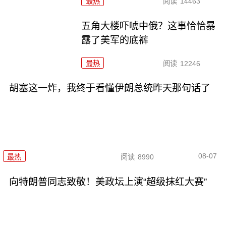
最热
阅读
14463
五角大楼吓唬中俄？这事恰恰暴
露了美军的底裤
最热
阅读
12246
胡塞这一炸，我终于看懂伊朗总统昨天那句话了
08-07
最热
阅读
8990
向特朗普同志致敬！美政坛上演“超级抹红大赛”