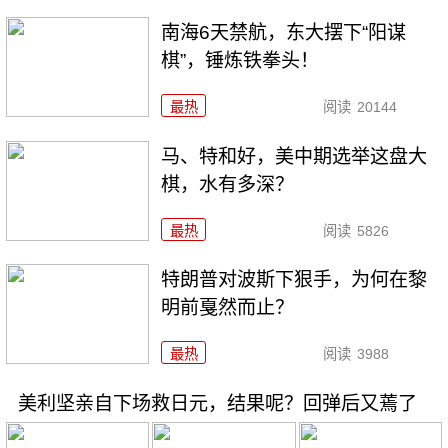
南海6天禁航，东大摆下“阳谋
棋”，锤炼铁拳头！
最热
阅读
20144
马、特和好，美中期选举这盘大
棋，水有多深？
最热
阅读
5826
特朗普对波斯下狠手，为何在黎
明前戛然而止？
最热
阅读
3988
美利坚亲自下场救日元，结果呢？回弹后又蔫了