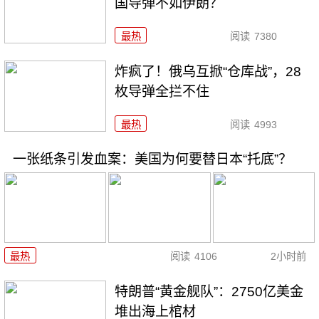
国导弹不如伊朗？
最热
阅读
7380
炸疯了！俄乌互掀“仓库战”，28
枚导弹全拦不住
最热
阅读
4993
一张纸条引发血案：美国为何要替日本“托底”？
最热
阅读
4106
2小时前
特朗普“黄金舰队”：2750亿美金
堆出海上棺材