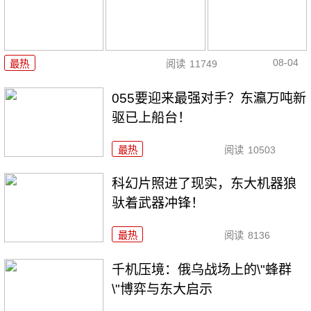
08-04
最热
阅读
11749
055要迎来最强对手？东瀛万吨新
驱已上船台！
最热
阅读
10503
科幻片照进了现实，东大机器狼
驮着武器冲锋！
最热
阅读
8136
千机压境：俄乌战场上的\"蜂群
\"博弈与东大启示