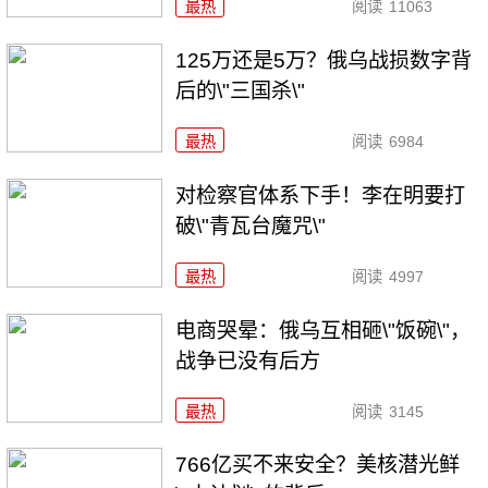
最热
阅读
11063
125万还是5万？俄乌战损数字背
后的\"三国杀\"
最热
阅读
6984
对检察官体系下手！李在明要打
破\"青瓦台魔咒\"
最热
阅读
4997
电商哭晕：俄乌互相砸\"饭碗\"，
战争已没有后方
最热
阅读
3145
766亿买不来安全？美核潜光鲜