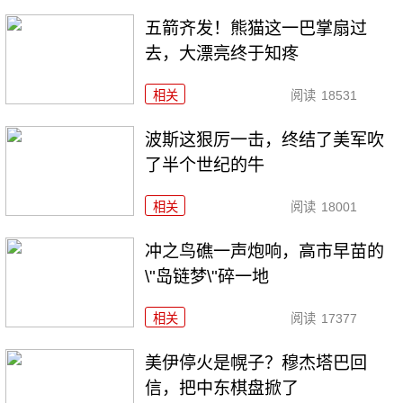
五箭齐发！熊猫这一巴掌扇过
去，大漂亮终于知疼
相关
阅读
18531
波斯这狠厉一击，终结了美军吹
了半个世纪的牛
相关
阅读
18001
冲之鸟礁一声炮响，高市早苗的
\"岛链梦\"碎一地
相关
阅读
17377
美伊停火是幌子？穆杰塔巴回
信，把中东棋盘掀了