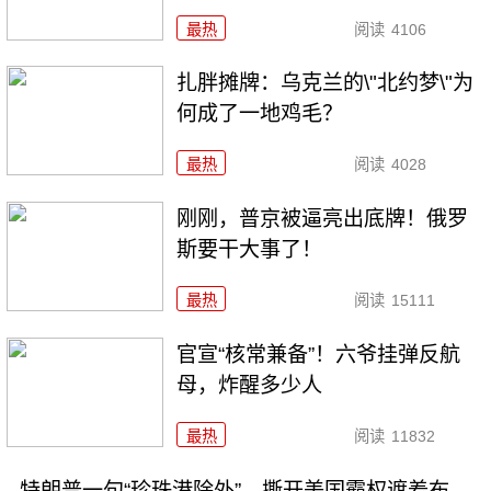
最热
阅读
4106
扎胖摊牌：乌克兰的\"北约梦\"为
何成了一地鸡毛？
最热
阅读
4028
刚刚，普京被逼亮出底牌！俄罗
斯要干大事了！
最热
阅读
15111
官宣“核常兼备”！六爷挂弹反航
母，炸醒多少人
最热
阅读
11832
特朗普一句“珍珠港除外”，撕开美国霸权遮羞布