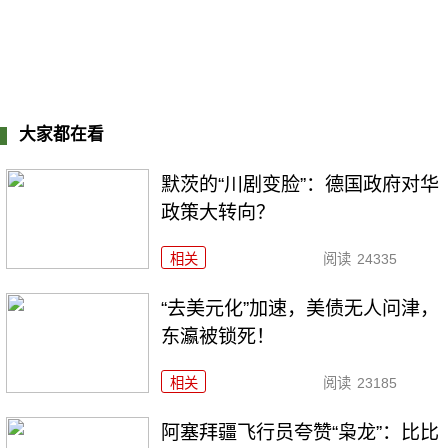
大家都在看
默茨的“川剧变脸”：德国政府对华
政策大转向？
相关
阅读
24335
“去美元化”加速，美债无人问津，
东瀛被锁死！
相关
阅读
23185
阿塞拜疆飞行员夸赞“枭龙”：比比