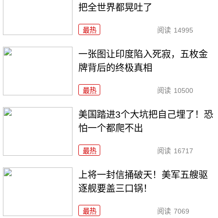
把全世界都晃吐了
最热
阅读
14995
一张图让印度陷入死寂，五枚金
牌背后的终极真相
最热
阅读
10500
美国踏进3个大坑把自己埋了！恐
怕一个都爬不出
最热
阅读
16717
上将一封信捅破天！美军五艘驱
逐舰要盖三口锅！
最热
阅读
7069