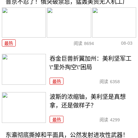
普京不忍了！俄突破禁忌，猛轰美资无人机工厂
08-03
最热
阅读
8694
吞金巨兽折翼加州：美利坚军工
\"里外掏空\"困局
最热
阅读
6358
波斯的浓缩铀，美利坚是真想
拿，还是做样子？
最热
阅读
4299
东瀛彻底撕掉和平面具，公然发射进攻性武器！