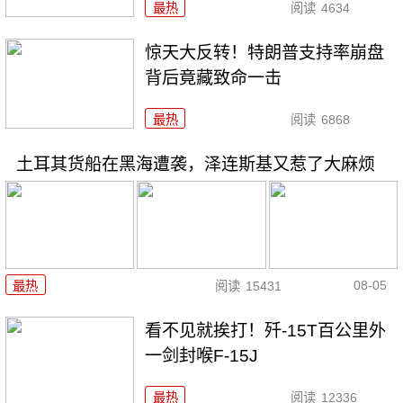
最热
阅读
4634
惊天大反转！特朗普支持率崩盘
背后竟藏致命一击
最热
阅读
6868
土耳其货船在黑海遭袭，泽连斯基又惹了大麻烦
08-05
最热
阅读
15431
看不见就挨打！歼-15T百公里外
一剑封喉F-15J
最热
阅读
12336