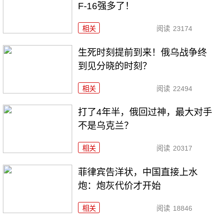
F-16强多了！
相关
阅读
23174
生死时刻提前到来！俄乌战争终
到见分晓的时刻？
相关
阅读
22494
打了4年半，俄回过神，最大对手
不是乌克兰？
相关
阅读
20317
菲律宾告洋状，中国直接上水
炮：炮灰代价才开始
相关
阅读
18846