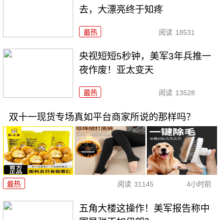
去，大漂亮终于知疼
最热
阅读
18531
央视短短5秒钟，美军3年兵推一
夜作废！亚太变天
最热
阅读
13528
双十一现货专场真如平台商家所说的那样吗？
最热
阅读
31145
4小时前
五角大楼这操作！美军报告称中