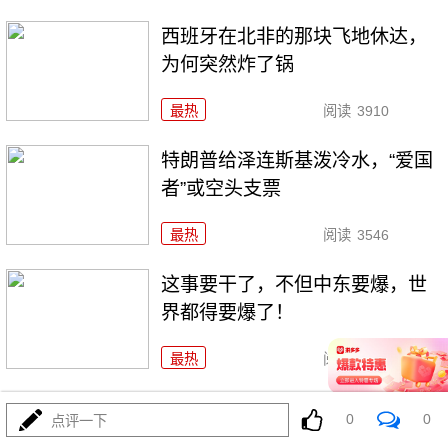
西班牙在北非的那块飞地休达，
为何突然炸了锅
最热
阅读
3910
特朗普给泽连斯基泼冷水，“爱国
者”或空头支票
最热
阅读
3546
这事要干了，不但中东要爆，世
界都得要爆了！
最热
阅读
19431
全世界都倒吸一口凉气，特朗普
0
0
点评一下
却在家偷偷P图？