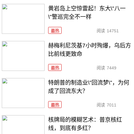
黄岩岛上空惊雷起！东大\"八一
\"警巡完全不一样
最热
阅读
14751
赫梅利尼茨基7小时殉爆，乌后方
比前线更致命
最热
阅读
7449
特朗普的制造业\"回流梦\"，为何
成了回流东大？
最热
阅读
7011
核牌局的模糊艺术：普京核红
线，到底有多红？