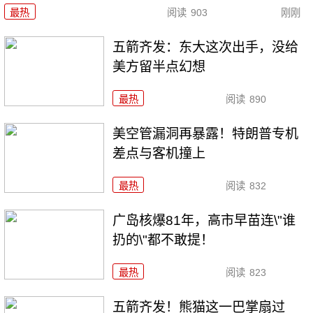
最热
阅读
903
刚刚
五箭齐发：东大这次出手，没给
美方留半点幻想
最热
阅读
890
美空管漏洞再暴露！特朗普专机
差点与客机撞上
最热
阅读
832
广岛核爆81年，高市早苗连\"谁
扔的\"都不敢提！
最热
阅读
823
五箭齐发！熊猫这一巴掌扇过