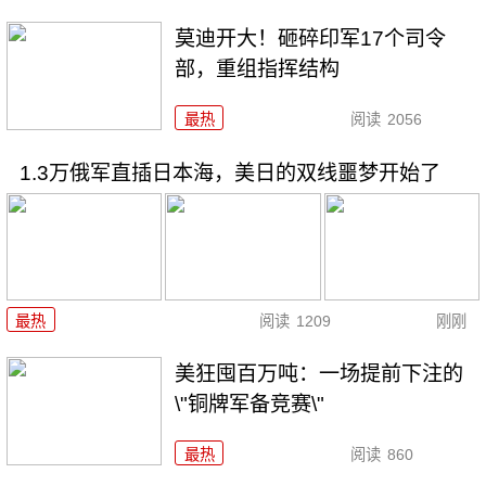
莫迪开大！砸碎印军17个司令
部，重组指挥结构
最热
阅读
2056
1.3万俄军直插日本海，美日的双线噩梦开始了
最热
阅读
1209
刚刚
美狂囤百万吨：一场提前下注的
\"铜牌军备竞赛\"
最热
阅读
860