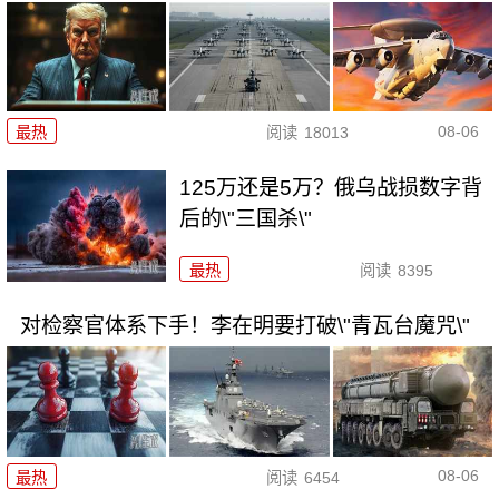
08-06
最热
阅读
18013
125万还是5万？俄乌战损数字背
后的\"三国杀\"
最热
阅读
8395
对检察官体系下手！李在明要打破\"青瓦台魔咒\"
08-06
最热
阅读
6454