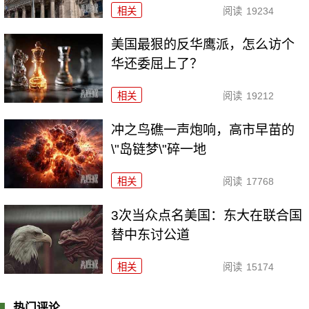
相关
阅读
19234
美国最狠的反华鹰派，怎么访个
华还委屈上了？
相关
阅读
19212
冲之鸟礁一声炮响，高市早苗的
\"岛链梦\"碎一地
相关
阅读
17768
3次当众点名美国：东大在联合国
替中东讨公道
相关
阅读
15174
热门评论