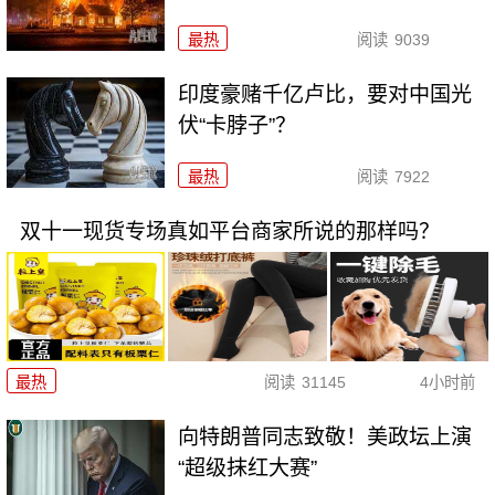
最热
阅读
9039
印度豪赌千亿卢比，要对中国光
伏“卡脖子”？
最热
阅读
7922
双十一现货专场真如平台商家所说的那样吗？
最热
阅读
31145
4小时前
向特朗普同志致敬！美政坛上演
“超级抹红大赛”