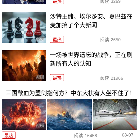
最热
阅读
3269
沙特王储、埃尔多安、夏巴兹在
麦加搞了个大新闻
最热
阅读
2650
一场被世界遗忘的战争，正在刷
新所有人的认知
最热
阅读
21966
三国歃血为盟剑指何方？中东大棋有人坐不住了！
08-07
最热
阅读
16458