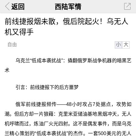
返回
西陆军情
前线捷报烟未散，俄后院起火！乌无人
机又得手
小
大
自由
乌克兰“低成本袭扰战”：撬翻俄罗斯战争机器的暗黑艺
术
引言：前线捷报下的后方噩梦
俄军前线捷报频传——48小时攻占7处据点，攻势如
潮。但后方却一片狼藉：克里米亚储油基地黑烟冲天，无人
机呼啸而过，炼油厂火光四射。这不是偶发事件，而是乌克
兰精心策划的“低成本袭扰战”的杰作。一套500美元的无人