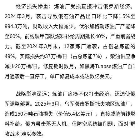
经济损失惨重：炼油厂受损直接冲击俄罗斯经济。
2024年3月，袭击导致俄石油产品出口环比下降1.5%至
994.3万吨，财政收入大幅减少。伏尔加格勒炼油厂产能降
至60%，前线装甲部队燃料补给周期延长40%，严重削弱战
力。截至2024年3月末，12家炼厂遭袭，占俄总炼能的
49%，实际损失约37万桶/日（占总炼能7%），柴油供应净
减少20万桶/日。修复耗时数月，如黑海Tuapse炼油厂自1
月遇袭后一直停工，单厂修复成本或达数亿美元。
战略影响深远：炼油厂瘫痪不仅打击经济，还迫使俄
军调整部署。2025年3月，乌军袭击罗斯托夫地区炼油厂，
造成150万吨石油损失（价值5.4亿美元），直接威胁前线燃
料补给。俄方虽击落无人机，但防空系统被削弱，面对“群
攻战术”难以奏效。