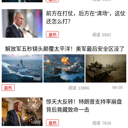
前方在打仗，后方在“清场”，这仗
还怎么打？
最热
阅读
5582
解放军五秒镜头颠覆太平洋！美军最后安全区没了
08-05
最热
阅读
13886
惊天大反转！特朗普支持率崩盘
背后竟藏致命一击
最热
阅读
7828