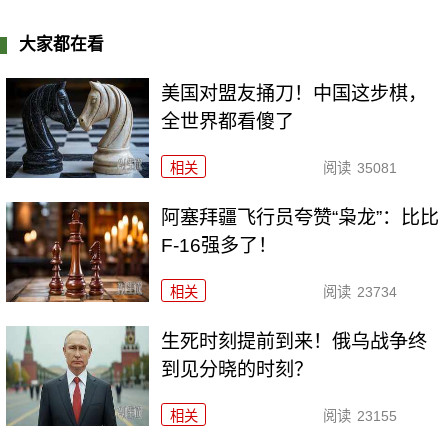
大家都在看
美国对盟友捅刀！中国这步棋，
全世界都看傻了
相关
阅读
35081
阿塞拜疆飞行员夸赞“枭龙”：比比
F-16强多了！
相关
阅读
23734
生死时刻提前到来！俄乌战争终
到见分晓的时刻？
相关
阅读
23155