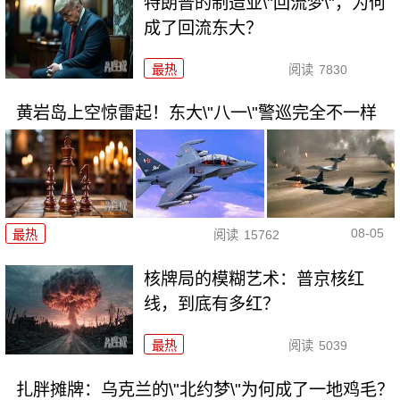
特朗普的制造业\"回流梦\"，为何
成了回流东大？
最热
阅读
7830
黄岩岛上空惊雷起！东大\"八一\"警巡完全不一样
08-05
最热
阅读
15762
核牌局的模糊艺术：普京核红
线，到底有多红？
最热
阅读
5039
扎胖摊牌：乌克兰的\"北约梦\"为何成了一地鸡毛？