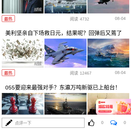
08-04
最热
阅读
4732
美利坚亲自下场救日元，结果呢？回弹后又蔫了
08-04
最热
阅读
12467
055要迎来最强对手？东瀛万吨新驱已上船台！
0
0
点评一下
08-04
最热
阅读
11328