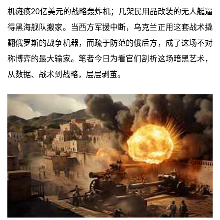
机瘫痪20亿美元的战略轰炸机；几架民用品改装的无人艇逼
得黑海舰队搬家。当西方军援中断，乌克兰正用这套战术撬
翻俄罗斯的战争机器，而疏于防范的俄后方，成了这场不对
称博弈的最大输家。笔者今日为看官们剖析这场暗黑艺术，
从数据、战术到战略，层层剥茧。