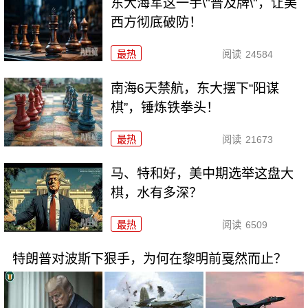
东大海军这一手\"普及牌\"，让美
西方彻底破防！
最热
阅读
24584
南海6天禁航，东大摆下“阳谋
棋”，锤炼铁拳头！
最热
阅读
21673
马、特和好，美中期选举这盘大
棋，水有多深？
最热
阅读
6509
特朗普对波斯下狠手，为何在黎明前戛然而止？