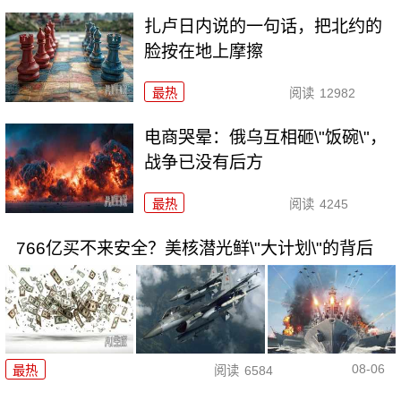
扎卢日内说的一句话，把北约的
脸按在地上摩擦
最热
阅读
12982
电商哭晕：俄乌互相砸\"饭碗\"，
战争已没有后方
最热
阅读
4245
766亿买不来安全？美核潜光鲜\"大计划\"的背后
08-06
最热
阅读
6584