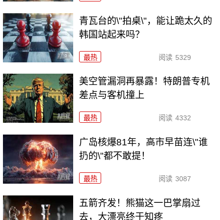
青瓦台的\"拍桌\"，能让跪太久的
韩国站起来吗？
最热
阅读
5329
美空管漏洞再暴露！特朗普专机
差点与客机撞上
最热
阅读
4332
广岛核爆81年，高市早苗连\"谁
扔的\"都不敢提！
最热
阅读
3087
五箭齐发！熊猫这一巴掌扇过
去，大漂亮终于知疼