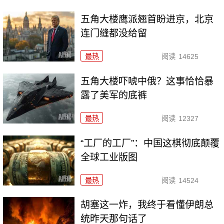
五角大楼鹰派翘首盼进京，北京
连门缝都没给留
最热
阅读
14625
五角大楼吓唬中俄？这事恰恰暴
露了美军的底裤
最热
阅读
12327
“工厂的工厂”：中国这棋彻底颠覆
全球工业版图
最热
阅读
14524
胡塞这一炸，我终于看懂伊朗总
统昨天那句话了