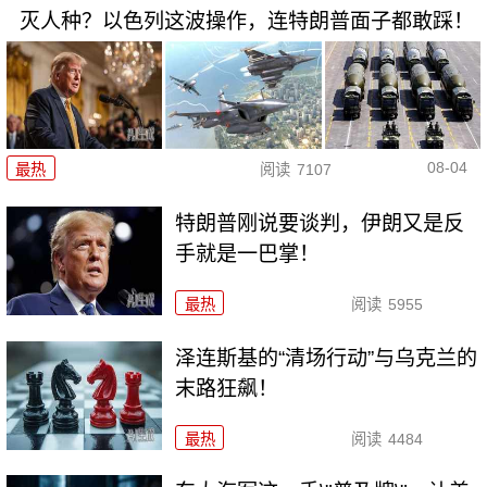
灭人种？以色列这波操作，连特朗普面子都敢踩！
08-04
最热
阅读
7107
特朗普刚说要谈判，伊朗又是反
手就是一巴掌！
最热
阅读
5955
泽连斯基的“清场行动”与乌克兰的
末路狂飙！
最热
阅读
4484