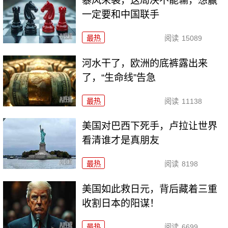
暴风来袭，这局决不能输，想赢
一定要和中国联手
最热
阅读
15089
河水干了，欧洲的底裤露出来
了，“生命线”告急
最热
阅读
11138
美国对巴西下死手，卢拉让世界
看清谁才是真朋友
最热
阅读
8198
美国如此救日元，背后藏着三重
收割日本的阳谋！
最热
阅读
6699