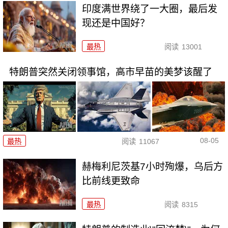
印度满世界绕了一大圈，最后发
现还是中国好？
最热
阅读
13001
特朗普突然关闭领事馆，高市早苗的美梦该醒了
08-05
最热
阅读
11067
赫梅利尼茨基7小时殉爆，乌后方
比前线更致命
最热
阅读
8315