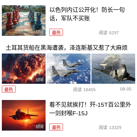
以色列内讧公开化！防长一句
话，军队不买账
最热
阅读
6297
土耳其货船在黑海遭袭，泽连斯基又惹了大麻烦
08-05
最热
阅读
16455
看不见就挨打！歼-15T百公里外
一剑封喉F-15J
最热
阅读
13329