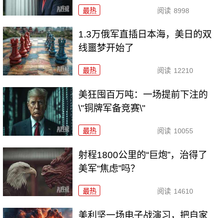
最热
阅读
8998
1.3万俄军直插日本海，美日的双
线噩梦开始了
最热
阅读
12210
美狂囤百万吨：一场提前下注的
\"铜牌军备竞赛\"
最热
阅读
10055
射程1800公里的“巨炮”，治得了
美军“焦虑”吗？
最热
阅读
14610
美利坚一场电子战演习，把自家