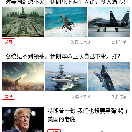
对美国幻想不灭，伊朗犯下两个大错，令人痛心！
最热
阅读
6750
2小时前
总统见不到领袖，伊朗革命卫队自己下令开打？
最热
阅读
6323
2小时前
特朗普一句“我们也想要导弹”揭了
美国的老底