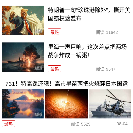
特朗普一句“珍珠港除外”，撕开美
国霸权遮羞布
最热
阅读
11642
里海一声巨响，这次差点把两场
战争炸成一锅粥！
最热
阅读
9547
731！特高课还魂！高市早苗两把火烧穿日本国运
08-04
最热
阅读
5529