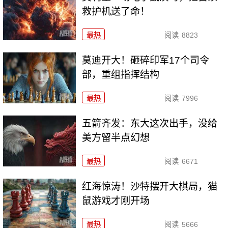
救护机送了命！
最热
阅读
8823
莫迪开大！砸碎印军17个司令
部，重组指挥结构
最热
阅读
7996
五箭齐发：东大这次出手，没给
美方留半点幻想
最热
阅读
6671
红海惊涛！沙特摆开大棋局，猫
鼠游戏才刚开场
最热
阅读
5666