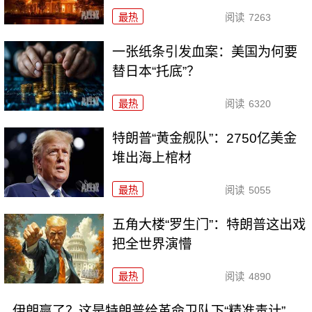
最热
阅读
7263
一张纸条引发血案：美国为何要
替日本“托底”？
最热
阅读
6320
特朗普“黄金舰队”：2750亿美金
堆出海上棺材
最热
阅读
5055
五角大楼“罗生门”：特朗普这出戏
把全世界演懵
最热
阅读
4890
伊朗赢了？这是特朗普给革命卫队下“精准毒计”