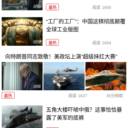
最热
阅读
1650
“工厂的工厂”：中国这棋彻底颠覆
全球工业版图
最热
阅读
1664
向特朗普同志致敬！美政坛上演“超级抹红大赛”
最热
阅读
1627
35分钟前
五角大楼吓唬中俄？这事恰恰暴
露了美军的底裤