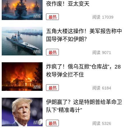
夜作废！亚太变天
最热
阅读
17039
五角大楼这操作！美军报告称中
国导弹不如伊朗？
最热
阅读
9071
炸疯了！俄乌互掀“仓库战”，28
枚导弹全拦不住
最热
阅读
6184
伊朗赢了？这是特朗普给革命卫
队下“精准毒计”
最热
阅读
5326