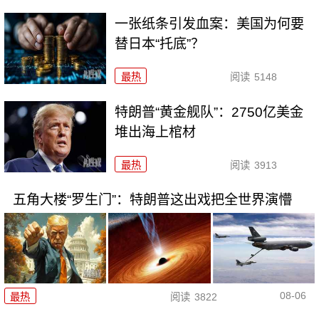
一张纸条引发血案：美国为何要
替日本“托底”？
最热
阅读
5148
特朗普“黄金舰队”：2750亿美金
堆出海上棺材
最热
阅读
3913
五角大楼“罗生门”：特朗普这出戏把全世界演懵
08-06
最热
阅读
3822