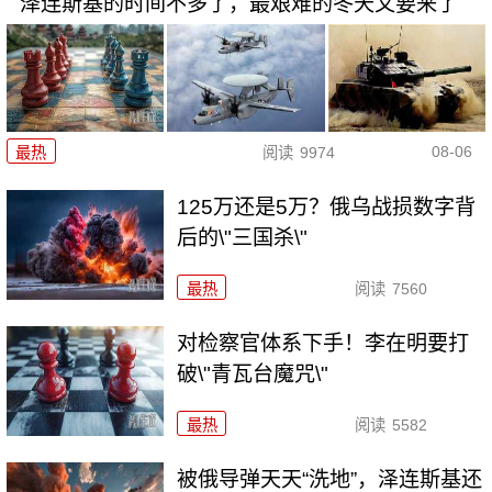
泽连斯基的时间不多了，最艰难的冬天又要来了
08-06
最热
阅读
9974
125万还是5万？俄乌战损数字背
后的\"三国杀\"
最热
阅读
7560
对检察官体系下手！李在明要打
破\"青瓦台魔咒\"
最热
阅读
5582
被俄导弹天天“洗地”，泽连斯基还