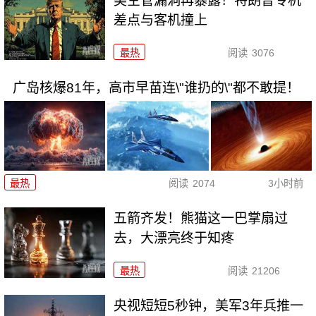
美空管漏洞再暴露！特朗普专机
差点与客机撞上
最热
阅读
3076
广岛核爆81年，高市早苗连\"谁扔的\"都不敢提！
最热
阅读
2074
3小时前
五箭齐发！熊猫这一巴掌扇过
去，大漂亮终于知疼
最热
阅读
21206
央视短短5秒钟，美军3年兵推一