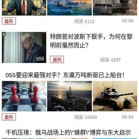
08-04
最热
阅读
6112
特朗普对波斯下狠手，为何在黎
明前戛然而止？
最热
阅读
4297
055要迎来最强对手？东瀛万吨新驱已上船台！
08-04
最热
阅读
10849
千机压境：俄乌战场上的\"蜂群\"博弈与东大启示