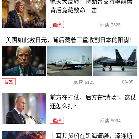
惊天大反转！特朗普支持率崩盘
背后竟藏致命一击
最热
阅读
7325
美国如此救日元，背后藏着三重收割日本的阳谋！
08-05
最热
阅读
6123
前方在打仗，后方在“清场”，这仗
还怎么打？
最热
阅读
5064
土耳其货船在黑海遭袭，泽连斯