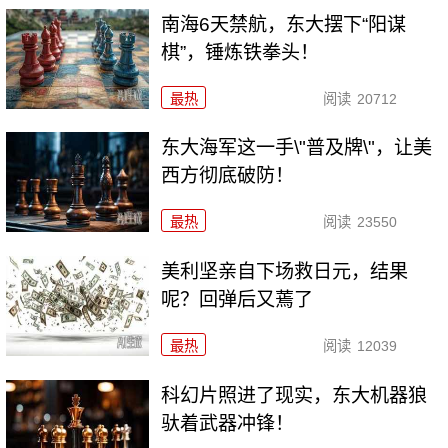
南海6天禁航，东大摆下“阳谋
棋”，锤炼铁拳头！
最热
阅读
20712
东大海军这一手\"普及牌\"，让美
西方彻底破防！
最热
阅读
23550
美利坚亲自下场救日元，结果
呢？回弹后又蔫了
最热
阅读
12039
科幻片照进了现实，东大机器狼
驮着武器冲锋！