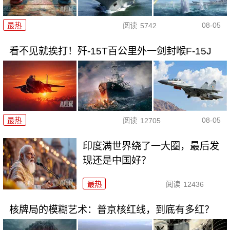
08-05
最热
阅读
5742
看不见就挨打！歼-15T百公里外一剑封喉F-15J
08-05
最热
阅读
12705
印度满世界绕了一大圈，最后发
现还是中国好？
最热
阅读
12436
核牌局的模糊艺术：普京核红线，到底有多红？