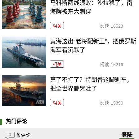
马科斯两线溃败：沙拉稳了，南
海牌被东大刺穿
相关
阅读
16523
黄海这出“老将配新王”，把俄罗斯
海军看沉默了
相关
阅读
16216
算了不打了？特朗普这脚刹车，
把全世界都晃吐了
相关
阅读
15390
热门评论
登陆
0
条评论