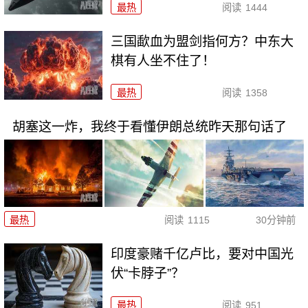
最热
阅读
1444
三国歃血为盟剑指何方？中东大
棋有人坐不住了！
最热
阅读
1358
胡塞这一炸，我终于看懂伊朗总统昨天那句话了
最热
阅读
1115
30分钟前
印度豪赌千亿卢比，要对中国光
伏“卡脖子”？
最热
阅读
951