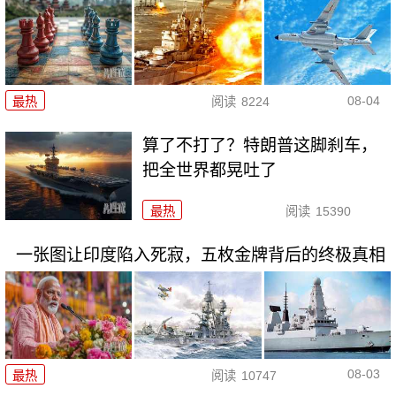
08-04
最热
阅读
8224
算了不打了？特朗普这脚刹车，
把全世界都晃吐了
最热
阅读
15390
一张图让印度陷入死寂，五枚金牌背后的终极真相
08-03
最热
阅读
10747