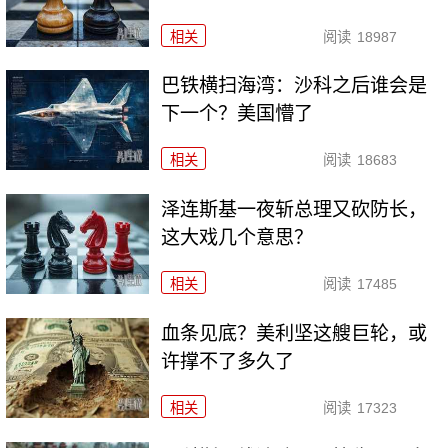
相关
阅读
18987
巴铁横扫海湾：沙科之后谁会是
下一个？美国懵了
相关
阅读
18683
泽连斯基一夜斩总理又砍防长，
这大戏几个意思？
相关
阅读
17485
血条见底？美利坚这艘巨轮，或
许撑不了多久了
相关
阅读
17323