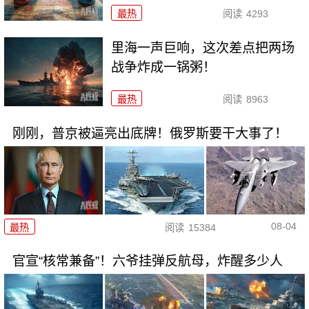
最热
阅读
4293
里海一声巨响，这次差点把两场
战争炸成一锅粥！
最热
阅读
8963
刚刚，普京被逼亮出底牌！俄罗斯要干大事了！
08-04
最热
阅读
15384
官宣“核常兼备”！六爷挂弹反航母，炸醒多少人