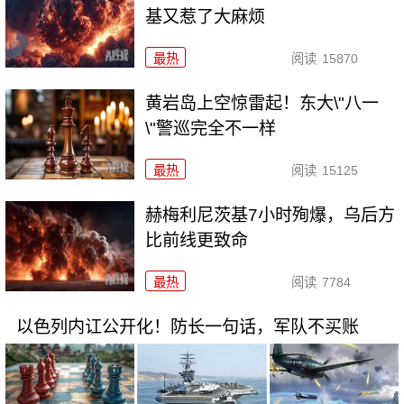
基又惹了大麻烦
最热
阅读
15870
黄岩岛上空惊雷起！东大\"八一
\"警巡完全不一样
最热
阅读
15125
赫梅利尼茨基7小时殉爆，乌后方
比前线更致命
最热
阅读
7784
以色列内讧公开化！防长一句话，军队不买账