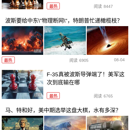
最热
阅读
8447
波斯要给中东\"物理断网\"，特朗普忙递橄榄枝？
08-04
最热
阅读
6905
F-35真被波斯导弹端了！美军这
次到底输在哪
最热
阅读
6765
马、特和好，美中期选举这盘大棋，水有多深？