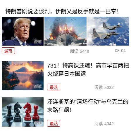
特朗普刚说要谈判，伊朗又是反手就是一巴掌！
08-04
最热
阅读
5448
731！特高课还魂！高市早苗两把
火烧穿日本国运
最热
阅读
5032
泽连斯基的“清场行动”与乌克兰的
末路狂飙！
最热
阅读
4042