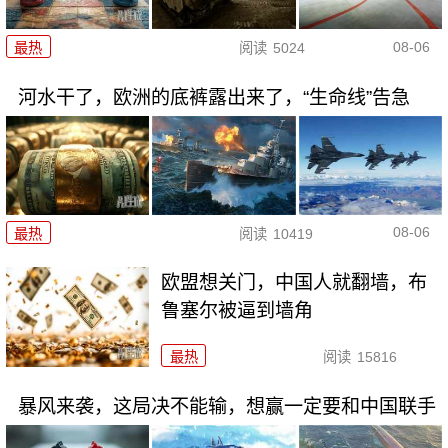
08-06
最热
阅读
5024
河水干了，欧洲的底裤露出来了，“生命线”告急
08-06
最热
阅读
10419
欧盟想关门，中国人就翻墙，布
鲁塞尔被逼到墙角
最热
阅读
15816
暴风来袭，这局决不能输，想赢一定要和中国联手