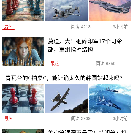
最热
阅读
4213
3小时前
莫迪开大！砸碎印军17个司令
部，重组指挥结构
最热
阅读
6350
青瓦台的\"拍桌\"，能让跪太久的韩国站起来吗？
最热
阅读
3939
3小时前