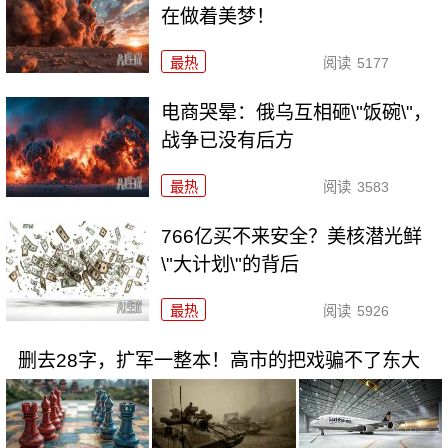
在做着美梦！
最热
阅读
5177
电商哭晕：俄乌互相砸\"饭碗\"，
战争已没有后方
最热
阅读
3583
766亿买不来安全？美核潜光鲜
\"大计划\"的背后
最热
阅读
5926
删去28字，扩军一整本！高市的把戏骗不了东大