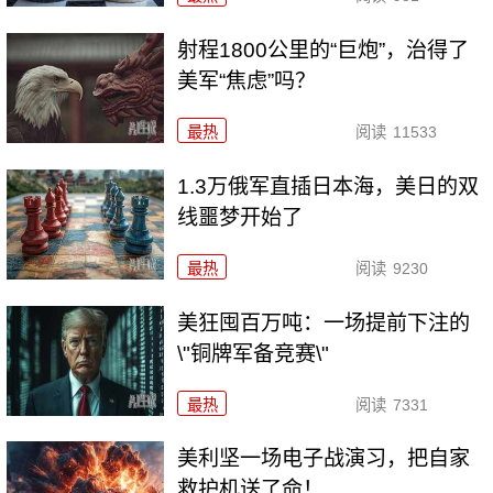
射程1800公里的“巨炮”，治得了
美军“焦虑”吗？
最热
阅读
11533
1.3万俄军直插日本海，美日的双
线噩梦开始了
最热
阅读
9230
美狂囤百万吨：一场提前下注的
\"铜牌军备竞赛\"
最热
阅读
7331
美利坚一场电子战演习，把自家
救护机送了命！