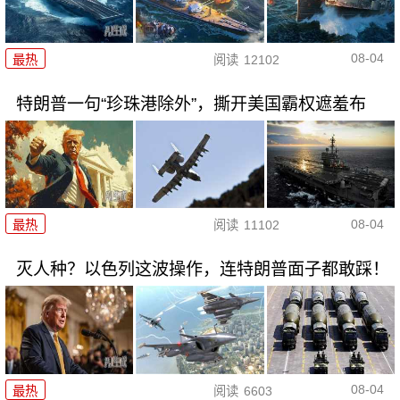
08-04
最热
阅读
12102
特朗普一句“珍珠港除外”，撕开美国霸权遮羞布
08-04
最热
阅读
11102
灭人种？以色列这波操作，连特朗普面子都敢踩！
08-04
最热
阅读
6603