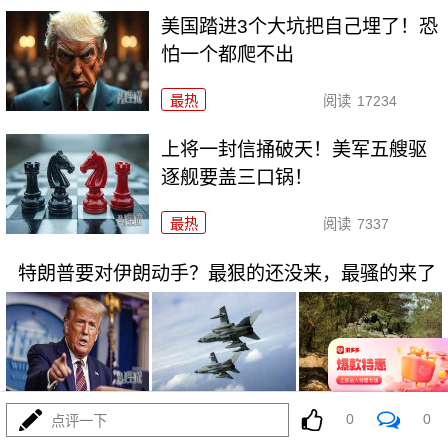
美国踏进3个大坑把自己埋了！恐
怕一个都爬不出
最热
阅读
17234
上将一封信捅破天！美军五艘驱
逐舰要盖三口锅！
最热
阅读
7337
特朗普要对伊朗动手？最狠的还没来，最骚的来了
08-03
最热
阅读
5948
0
0
点评一下