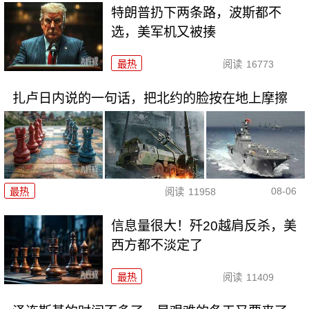
特朗普扔下两条路，波斯都不
选，美军机又被揍
最热
阅读
16773
扎卢日内说的一句话，把北约的脸按在地上摩擦
08-06
最热
阅读
11958
信息量很大！歼20越肩反杀，美
西方都不淡定了
最热
阅读
11409