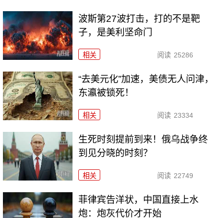
波斯第27波打击，打的不是靶
子，是美利坚命门
相关
阅读
25286
“去美元化”加速，美债无人问津，
东瀛被锁死！
相关
阅读
23334
生死时刻提前到来！俄乌战争终
到见分晓的时刻？
相关
阅读
22749
菲律宾告洋状，中国直接上水
炮：炮灰代价才开始