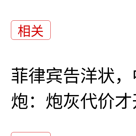
相关
菲律宾告洋状，
炮：炮灰代价才