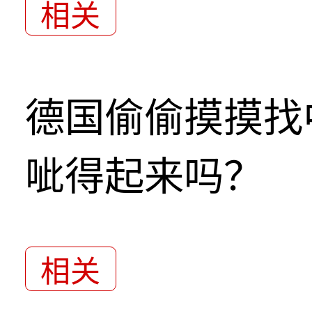
相关
德国偷偷摸摸找
呲得起来吗？
相关