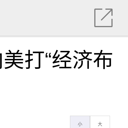
美打“经济布
小
大