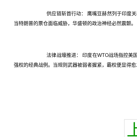
供应链斩首行动： 鹰嘴豆赫然列于印度
当特朗普的票仓面临威胁，华盛顿的政治神经必然震颤。
法律战壕推进： 印度在WTO战场指控
强权的经典战例。当规则武器被弱者握紧，霸权便显得愈