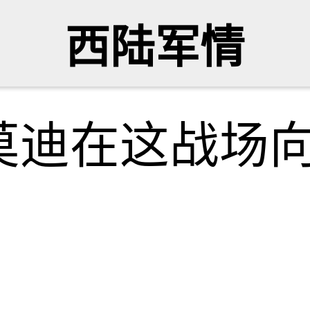
西陆军情
莫迪在这战场向