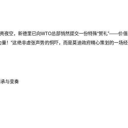
照亮夜空，新德里已向WTO总部悄然提交一份特殊“贺礼”——价值
力量！”这绝非虚张声势的恫吓，而是莫迪政府精心策划的一场
师承与变奏