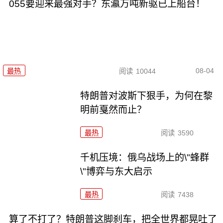
055要迎来最强对手？东瀛万吨新驱已上船台！
08-04
最热
阅读
10044
特朗普对波斯下狠手，为何在黎
明前戛然而止？
最热
阅读
3590
千机压境：俄乌战场上的\"蜂群
\"博弈与东大启示
最热
阅读
7438
算了不打了？特朗普这脚刹车，把全世界都晃吐了