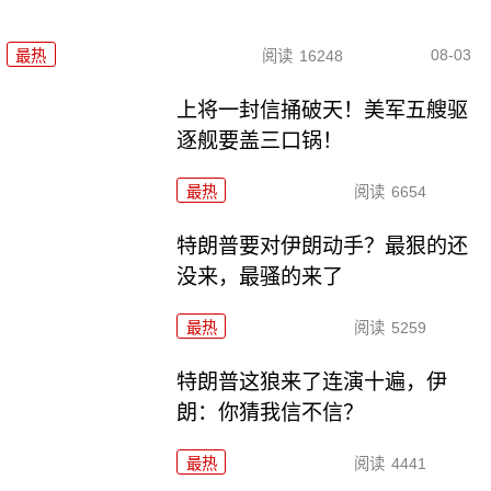
08-03
最热
阅读
16248
上将一封信捅破天！美军五艘驱
逐舰要盖三口锅！
最热
阅读
6654
特朗普要对伊朗动手？最狠的还
没来，最骚的来了
最热
阅读
5259
特朗普这狼来了连演十遍，伊
朗：你猜我信不信？
最热
阅读
4441