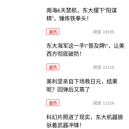
南海6天禁航，东大摆下“阳谋
棋”，锤炼铁拳头！
最热
阅读
19195
东大海军这一手\"普及牌\"，让美
西方彻底破防！
最热
阅读
22110
美利坚亲自下场救日元，结果
呢？回弹后又蔫了
最热
阅读
11316
科幻片照进了现实，东大机器狼
驮着武器冲锋！