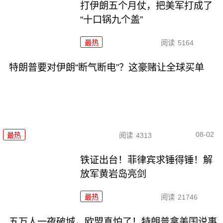
打伊朗五个月仗，把美军打成了
“十口锅九个盖”
最热
阅读
5164
特朗普要对伊朗“断气断电”？这豪赌让全球买单
08-02
最热
阅读
4313
铁证出台！菲律宾求锤得锤！解
放军黄岩岛亮剑
最热
阅读
21746
五万人一夜破城，欧盟真怕了！特朗普拿美国说事