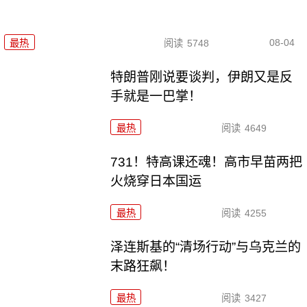
08-04
最热
阅读
5748
特朗普刚说要谈判，伊朗又是反
手就是一巴掌！
最热
阅读
4649
731！特高课还魂！高市早苗两把
火烧穿日本国运
最热
阅读
4255
泽连斯基的“清场行动”与乌克兰的
末路狂飙！
最热
阅读
3427