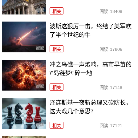
相关
阅读
18408
波斯这狠厉一击，终结了美军吹
了半个世纪的牛
相关
阅读
17806
冲之鸟礁一声炮响，高市早苗的
\"岛链梦\"碎一地
相关
阅读
17148
泽连斯基一夜斩总理又砍防长，
这大戏几个意思？
相关
阅读
17121