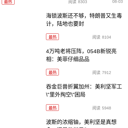
08-03
最热
阅读
8303
海锁波斯还不够，特朗普又生毒
计，陆地也要封
最热
阅读
8104
4万吨老将压阵，054B新锐亮
相：美菲仔细品品
最热
阅读
7912
吞金巨兽折翼加州：美利坚军工
\"里外掏空\"困局
最热
阅读
5948
波斯的浓缩铀，美利坚是真想