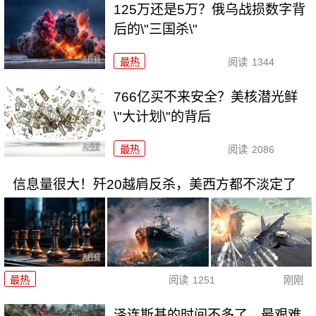
125万还是5万？俄乌战损数字背
后的\"三国杀\"
最热
阅读
1344
766亿买不来安全？美核潜光鲜
\"大计划\"的背后
最热
阅读
2086
信息量很大！歼20越肩反杀，美西方都不淡定了
最热
阅读
1251
刚刚
泽连斯基的时间不多了，最艰难