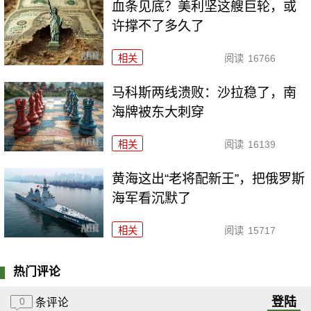
血条见底？美利坚这艘巨轮，或
许撑不了多久了
相关
阅读
16766
马科斯两线溃败：沙拉稳了，南
海牌被东大刺穿
相关
阅读
16139
黄海这出“老将配新王”，把俄罗斯
海军看沉默了
相关
阅读
15717
热门评论
登陆
0
条评论