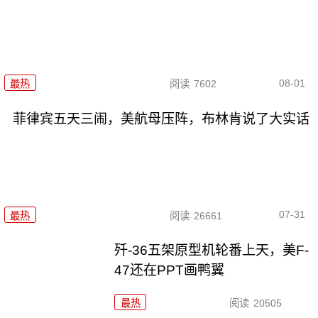
08-01
最热
阅读
7602
菲律宾五天三闹，美航母压阵，布林肯说了大实话
07-31
最热
阅读
26661
歼-36五架原型机轮番上天，美F-
47还在PPT画鸭翼
最热
阅读
20505