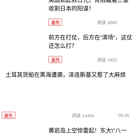
美国如此救日元，背后藏着三重
收割日本的阳谋！
最热
阅读
4080
前方在打仗，后方在“清场”，这仗
还怎么打？
最热
阅读
3402
土耳其货船在黑海遭袭，泽连斯基又惹了大麻烦
08-05
最热
阅读
14304
黄岩岛上空惊雷起！东大\"八一