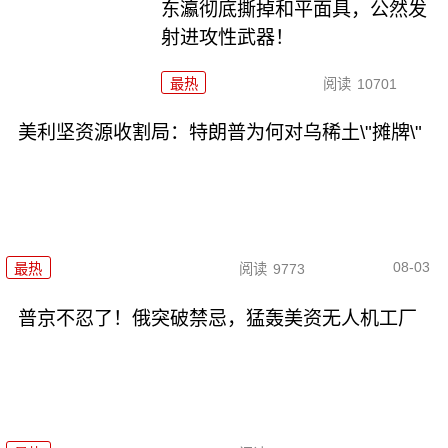
东瀛彻底撕掉和平面具，公然发
射进攻性武器！
最热
阅读
10701
美利坚资源收割局：特朗普为何对乌稀土\"摊牌\"
08-03
最热
阅读
9773
普京不忍了！俄突破禁忌，猛轰美资无人机工厂