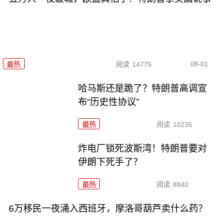
08-01
最热
阅读
14775
哈马斯还是跪了？特朗普高调宣
布“历史性协议”
最热
阅读
10235
炸电厂锁死波斯湾！特朗普要对
伊朗下死手了？
最热
阅读
8840
6万移民一夜涌入西班牙，摩洛哥葫芦卖什么药？