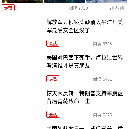
最热
阅读
7729
2小时前
解放军五秒镜头颠覆太平洋！美
军最后安全区没了
最热
阅读
9708
美国对巴西下死手，卢拉让世界
看清谁才是真朋友
最热
阅读
5481
惊天大反转！特朗普支持率崩盘
背后竟藏致命一击
最热
阅读
5275