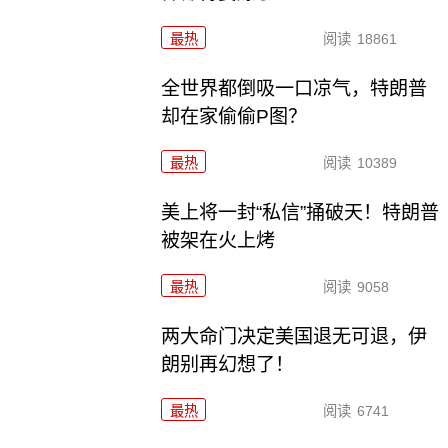
最热
阅读
18861
全世界都倒吸一口凉气，特朗普
却在家偷偷P图？
最热
阅读
10389
美上将一封“私信”捅破天！特朗普
被架在火上烤
最热
阅读
9058
两大命门决定美国退无可退，伊
朗别再幻想了！
最热
阅读
6741