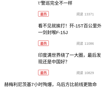
\"警巡完全不一样
最热
阅读
13371
看不见就挨打！歼-15T百公里外
一剑封喉F-15J
最热
阅读
11086
印度满世界绕了一大圈，最后发
现还是中国好？
最热
阅读
10829
赫梅利尼茨基7小时殉爆，乌后方比前线更致命