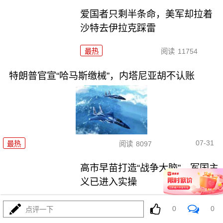
爱国者只剩半条命，美军却拉着
沙特去伊拉克踩雷
最热
阅读
11754
特朗普官宣“哈马斯缴械”，内塔尼亚胡不认账
07-31
最热
阅读
8097
高市早苗打造“战争大脑”，军国主
义已进入实操
最热
阅读
7546
0
0
点评一下