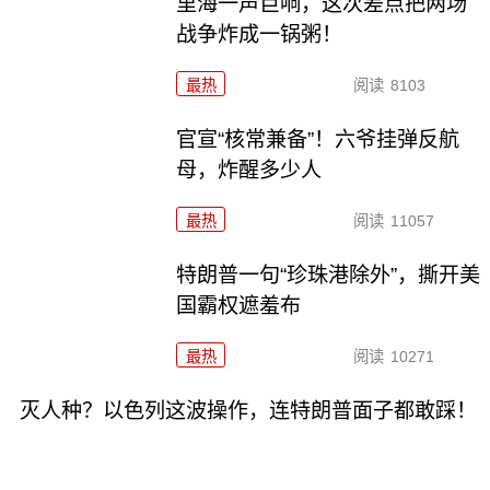
里海一声巨响，这次差点把两场
战争炸成一锅粥！
最热
阅读
8103
官宣“核常兼备”！六爷挂弹反航
母，炸醒多少人
最热
阅读
11057
特朗普一句“珍珠港除外”，撕开美
国霸权遮羞布
最热
阅读
10271
灭人种？以色列这波操作，连特朗普面子都敢踩！