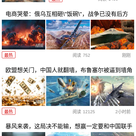
电商哭晕：俄乌互相砸\"饭碗\"，战争已没有后方
最热
阅读
752
刚刚
欧盟想关门，中国人就翻墙，布鲁塞尔被逼到墙角
最热
阅读
12125
2小时前
暴风来袭，这局决不能输，想赢一定要和中国联手