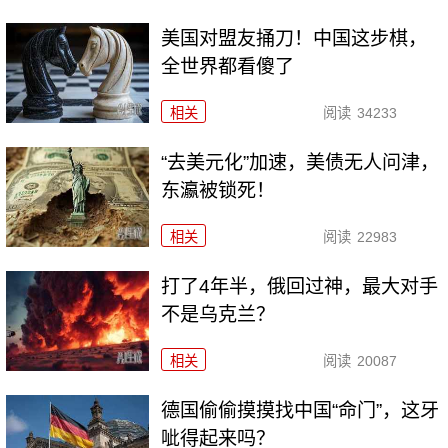
美国对盟友捅刀！中国这步棋，
全世界都看傻了
相关
阅读
34233
“去美元化”加速，美债无人问津，
东瀛被锁死！
相关
阅读
22983
打了4年半，俄回过神，最大对手
不是乌克兰？
相关
阅读
20087
德国偷偷摸摸找中国“命门”，这牙
呲得起来吗？