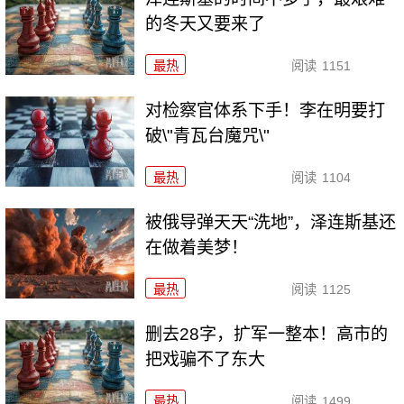
的冬天又要来了
最热
阅读
1151
对检察官体系下手！李在明要打
破\"青瓦台魔咒\"
最热
阅读
1104
被俄导弹天天“洗地”，泽连斯基还
在做着美梦！
最热
阅读
1125
删去28字，扩军一整本！高市的
把戏骗不了东大
最热
阅读
1499