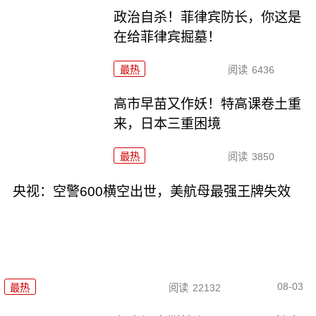
政治自杀！菲律宾防长，你这是
在给菲律宾掘墓！
最热
阅读
6436
高市早苗又作妖！特高课卷土重
来，日本三重困境
最热
阅读
3850
央视：空警600横空出世，美航母最强王牌失效
08-03
最热
阅读
22132