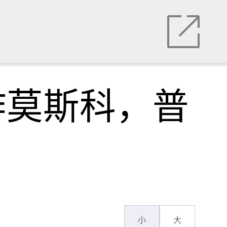
炸莫斯科，普
小
大