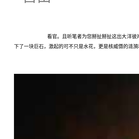
看官。且听笔者为您掰扯掰扯这出大洋彼
下了一块巨石，激起的可不只是水花，更是核威慑的涟漪