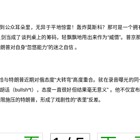
到公众耳朵里，无异于平地惊雷！轰炸莫斯科？那可是一个拥
剑当成了谈判桌上的筹码，轻飘飘地甩出来作为“威慑”。普京那
特朗普对自身“忽悠能力”的迷之自信 。
恰与特朗普近期对俄态度“大转弯”高度重合。就在录音曝光的同
胡话（bullsh*t），态度一直很好但结果毫无意义” 。他不
限施压的特朗普，形成了戏剧性的“表里”反差。