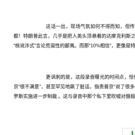
这话一出，现场气氛如何不得而知，但传
都！特朗普此言，几乎是把人类头顶悬着的达摩克利斯之
“核讹诈式”言论荒诞性的鄙夷。而那“10%相信”，更像是
更讽刺的是，这段录音曝光的时间点，恰
京“很不满意”，甚至罕见地飙了脏话，指责普京“说了很多
罗斯实施进一步制裁 。这与录音中那个私下里吹嘘对俄极