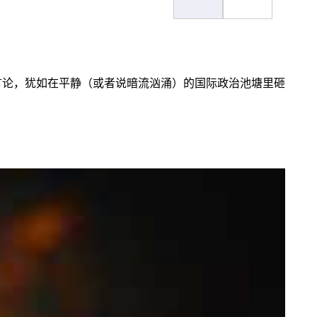
言论，犹如在平静（或者说暗流汹涌）的国际政治池塘里砸