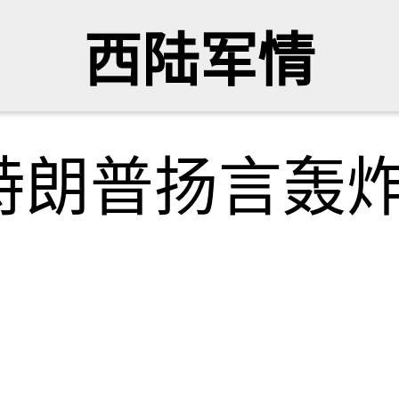
西陆军情
特朗普扬言轰