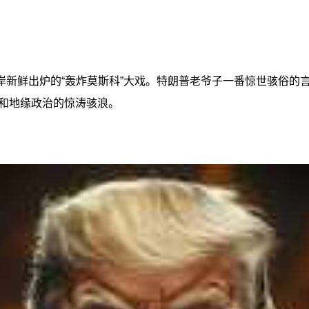
岸新鲜出炉的“轰炸莫斯科”大戏。特朗普老爷子一番惊世骇俗的
和地缘政治的惊涛骇浪。