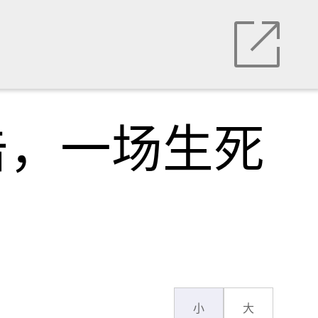
击，一场生死
小
大