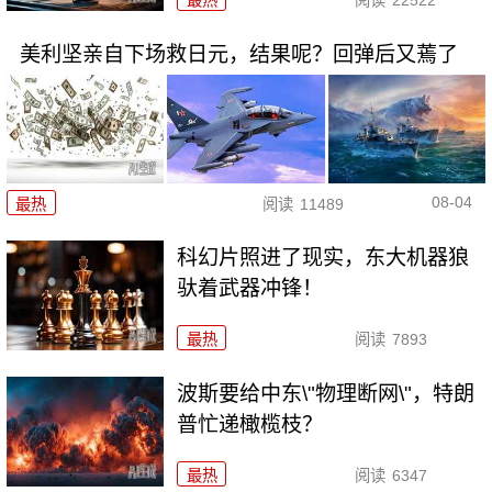
最热
阅读
22522
美利坚亲自下场救日元，结果呢？回弹后又蔫了
08-04
最热
阅读
11489
科幻片照进了现实，东大机器狼
驮着武器冲锋！
最热
阅读
7893
波斯要给中东\"物理断网\"，特朗
普忙递橄榄枝？
最热
阅读
6347