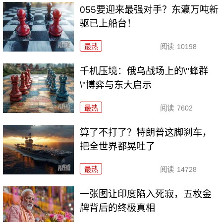
055要迎来最强对手？东瀛万吨新
驱已上船台！
最热
阅读
10198
千机压境：俄乌战场上的\"蜂群
\"博弈与东大启示
最热
阅读
7602
算了不打了？特朗普这脚刹车，
把全世界都晃吐了
最热
阅读
14728
一张图让印度陷入死寂，五枚金
牌背后的终极真相