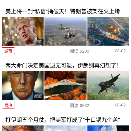
美上将一封“私信”捅破天！特朗普被架在火上烤
08-02
最热
阅读
9200
两大命门决定美国退无可退，伊朗别再幻想了！
08-02
最热
阅读
6862
打伊朗五个月仗，把美军打成了“十口锅九个盖”