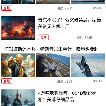
08-03
最热
阅读
9960
普京不忍了！俄突破禁忌，猛轰
美资无人机工厂
最热
阅读
8485
海锁波斯还不够，特朗普又生毒计，陆地也要封
08-03
最热
阅读
8283
4万吨老将压阵，054B新锐亮
相：美菲仔细品品