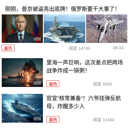
刚刚，普京被逼亮出底牌！俄罗斯要干大事了！
08-04
最热
阅读
14745
里海一声巨响，这次差点把两场
战争炸成一锅粥！
最热
阅读
8355
官宣“核常兼备”！六爷挂弹反航
母，炸醒多少人
最热
阅读
11464