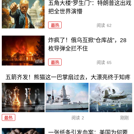
五角大楼“罗生门”：特朗普这出戏
把全世界演懵
最热
阅读
62
炸疯了！俄乌互掀“仓库战”，28
枚导弹全拦不住
最热
阅读
65
五箭齐发！熊猫这一巴掌扇过去，大漂亮终于知疼
最热
阅读
2
刚刚
一张纸条引发血案：美国为何要