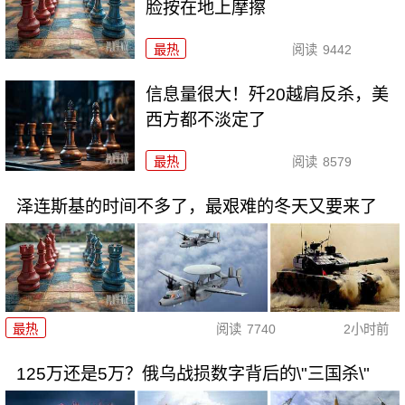
脸按在地上摩擦
最热
阅读
9442
信息量很大！歼20越肩反杀，美
西方都不淡定了
最热
阅读
8579
泽连斯基的时间不多了，最艰难的冬天又要来了
最热
阅读
7740
2小时前
125万还是5万？俄乌战损数字背后的\"三国杀\"