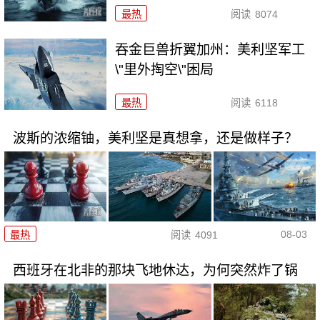
最热
阅读
8074
吞金巨兽折翼加州：美利坚军工
\"里外掏空\"困局
最热
阅读
6118
波斯的浓缩铀，美利坚是真想拿，还是做样子？
08-03
最热
阅读
4091
西班牙在北非的那块飞地休达，为何突然炸了锅