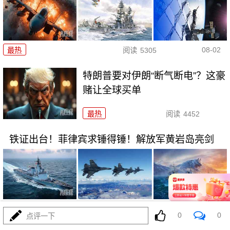
08-02
最热
阅读
5305
特朗普要对伊朗“断气断电”？这豪
赌让全球买单
最热
阅读
4452
铁证出台！菲律宾求锤得锤！解放军黄岩岛亮剑
08-01
最热
阅读
21989
0
0
点评一下