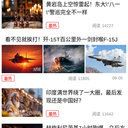
黄岩岛上空惊雷起！东大\"八一
\"警巡完全不一样
最热
阅读
14227
看不见就挨打！歼-15T百公里外一剑封喉F-15J
08-05
最热
阅读
11805
印度满世界绕了一大圈，最后发
现还是中国好？
最热
阅读
11642