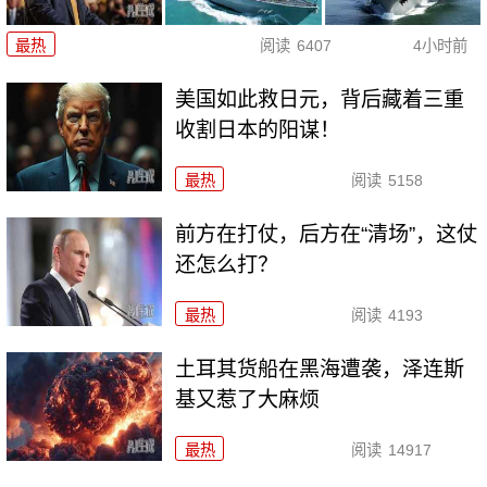
最热
阅读
6407
4小时前
美国如此救日元，背后藏着三重
收割日本的阳谋！
最热
阅读
5158
前方在打仗，后方在“清场”，这仗
还怎么打？
最热
阅读
4193
土耳其货船在黑海遭袭，泽连斯
基又惹了大麻烦
最热
阅读
14917