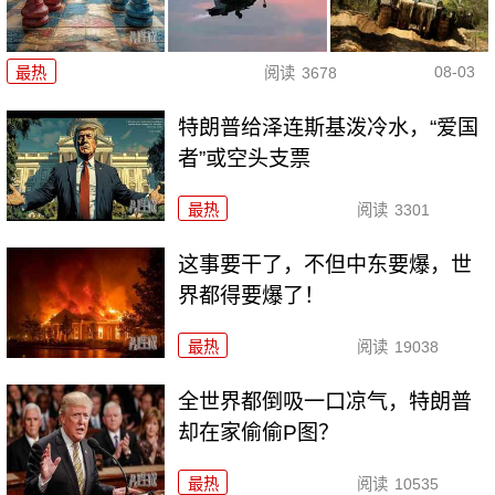
08-03
最热
阅读
3678
特朗普给泽连斯基泼冷水，“爱国
者”或空头支票
最热
阅读
3301
这事要干了，不但中东要爆，世
界都得要爆了！
最热
阅读
19038
全世界都倒吸一口凉气，特朗普
却在家偷偷P图？
最热
阅读
10535