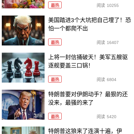
最热
阅读
10255
美国踏进3个大坑把自己埋了！恐
怕一个都爬不出
最热
阅读
16407
上将一封信捅破天！美军五艘驱
逐舰要盖三口锅！
最热
阅读
6804
特朗普要对伊朗动手？最狠的还
没来，最骚的来了
最热
阅读
5420
特朗普这狼来了连演十遍，伊