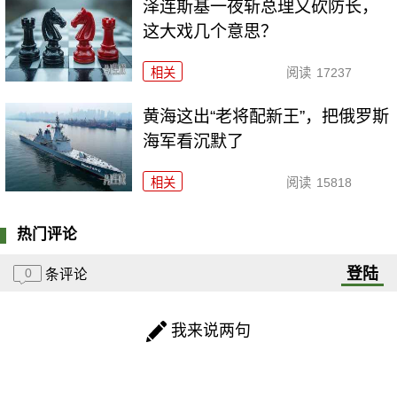
泽连斯基一夜斩总理又砍防长，
这大戏几个意思？
相关
阅读
17237
黄海这出“老将配新王”，把俄罗斯
海军看沉默了
相关
阅读
15818
热门评论
登陆
0
条评论
我来说两句