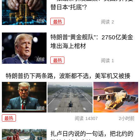
替日本“托底”？
最热
阅读
2
特朗普“黄金舰队”：2750亿美金
堆出海上棺材
最热
阅读
1
特朗普扔下两条路，波斯都不选，美军机又被揍
最热
阅读
14307
2小时前
扎卢日内说的一句话，把北约的