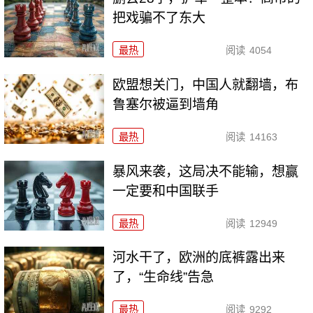
把戏骗不了东大
最热
阅读
4054
欧盟想关门，中国人就翻墙，布
鲁塞尔被逼到墙角
最热
阅读
14163
暴风来袭，这局决不能输，想赢
一定要和中国联手
最热
阅读
12949
河水干了，欧洲的底裤露出来
了，“生命线”告急
最热
阅读
9292