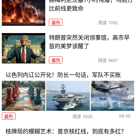
赫梅利尼茨基7小时殉爆，乌后方
比前线更致命
最热
阅读
7092
特朗普突然关闭领事馆，高市早
苗的美梦该醒了
最热
阅读
9667
以色列内讧公开化！防长一句话，军队不买账
08-05
最热
阅读
5026
核牌局的模糊艺术：普京核红线，到底有多红？