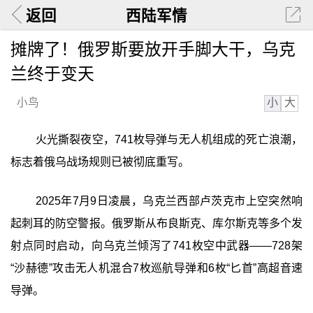
返回
西陆军情
摊牌了！俄罗斯要放开手脚大干，乌克
兰终于变天
小
大
小鸟
火光撕裂夜空，741枚导弹与无人机组成的死亡浪潮，
标志着俄乌战场规则已被彻底重写。
2025年7月9日凌晨，乌克兰西部卢茨克市上空突然响
起刺耳的防空警报。俄罗斯从布良斯克、库尔斯克等多个发
射点同时启动，向乌克兰倾泻了741枚空中武器——728架
“沙赫德”攻击无人机混合7枚巡航导弹和6枚“匕首”高超音速
导弹。