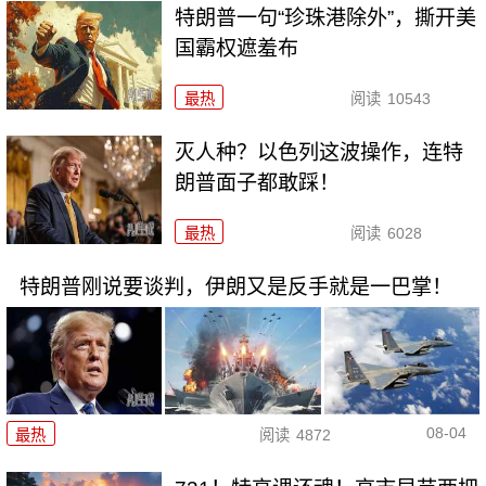
特朗普一句“珍珠港除外”，撕开美
国霸权遮羞布
最热
阅读
10543
灭人种？以色列这波操作，连特
朗普面子都敢踩！
最热
阅读
6028
特朗普刚说要谈判，伊朗又是反手就是一巴掌！
08-04
最热
阅读
4872