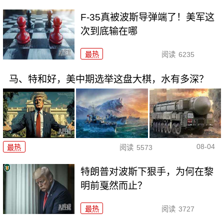
F-35真被波斯导弹端了！美军这
次到底输在哪
最热
阅读
6235
马、特和好，美中期选举这盘大棋，水有多深？
08-04
最热
阅读
5573
特朗普对波斯下狠手，为何在黎
明前戛然而止？
最热
阅读
3727