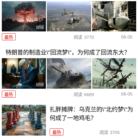
08-05
最热
阅读
3770
特朗普的制造业\"回流梦\"，为何成了回流东大？
08-05
最热
阅读
6689
扎胖摊牌：乌克兰的\"北约梦\"为
何成了一地鸡毛？
最热
阅读
3705