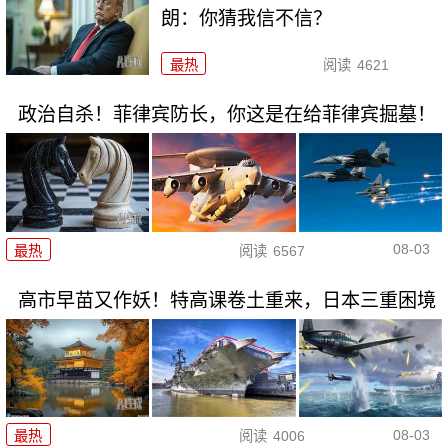
朗：你猜我信不信？
最热
阅读
4621
政治自杀！菲律宾防长，你这是在给菲律宾掘墓！
08-03
最热
阅读
6567
高市早苗又作妖！特高课卷土重来，日本三重困境
08-03
最热
阅读
4006