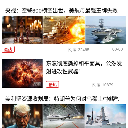
央视：空警600横空出世，美航母最强王牌失效
08-03
最热
阅读
22495
东瀛彻底撕掉和平面具，公然发
射进攻性武器！
最热
阅读
10879
美利坚资源收割局：特朗普为何对乌稀土\"摊牌\"