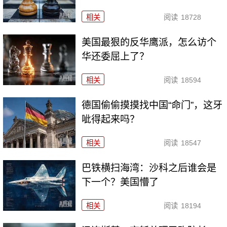
相关
阅读
18728
美国最狠的反华鹰派，怎么访个
华还委屈上了？
相关
阅读
18594
德国偷偷摸摸找中国“命门”，这牙
呲得起来吗？
相关
阅读
18547
巴铁横扫海湾：沙科之后谁会是
下一个？美国懵了
相关
阅读
18194