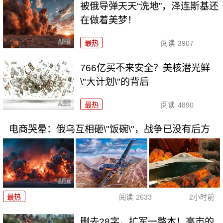
被俄导弹天天“洗地”，泽连斯基还
在做着美梦！
最热
阅读
3907
766亿买不来安全？美核潜光鲜
\"大计划\"的背后
最热
阅读
4890
电商哭晕：俄乌互相砸\"饭碗\"，战争已没有后方
最热
阅读
2633
2小时前
删去28字，扩军一整本！高市的