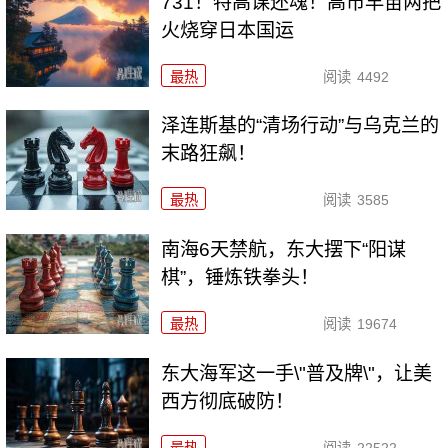
731！特高课还魂！高市早苗两把
火烧穿日本国运
最热
阅读
4492
泽连斯基的“清场行动”与乌克兰的
末路狂飙！
最热
阅读
3585
南海6天禁航，东大摆下“阳谋
棋”，锤炼铁拳头！
最热
阅读
19674
东大海军这一手\"普及牌\"，让美
西方彻底破防！