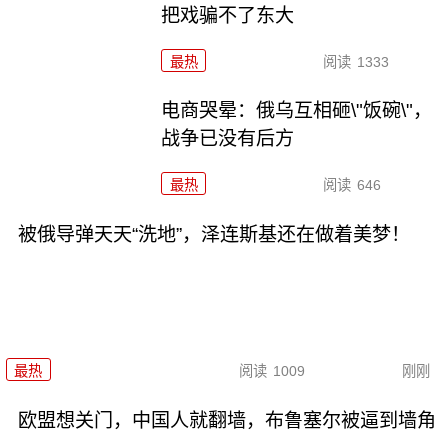
把戏骗不了东大
最热
阅读
1333
电商哭晕：俄乌互相砸\"饭碗\"，
战争已没有后方
最热
阅读
646
被俄导弹天天“洗地”，泽连斯基还在做着美梦！
最热
阅读
1009
刚刚
欧盟想关门，中国人就翻墙，布鲁塞尔被逼到墙角