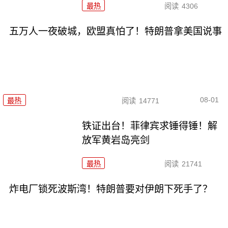
最热
阅读
4306
五万人一夜破城，欧盟真怕了！特朗普拿美国说事
08-01
最热
阅读
14771
铁证出台！菲律宾求锤得锤！解
放军黄岩岛亮剑
最热
阅读
21741
炸电厂锁死波斯湾！特朗普要对伊朗下死手了？