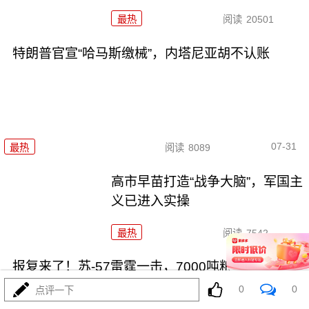
最热
阅读
20501
特朗普官宣“哈马斯缴械”，内塔尼亚胡不认账
07-31
最热
阅读
8089
高市早苗打造“战争大脑”，军国主
义已进入实操
最热
阅读
7542
报复来了！苏-57雷霆一击，7000吨粮船沉海底
0
0
点评一下