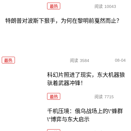
最热
阅读
10043
特朗普对波斯下狠手，为何在黎明前戛然而止？
08-04
最热
阅读
3584
科幻片照进了现实，东大机器狼
驮着武器冲锋！
最热
阅读
7715
千机压境：俄乌战场上的\"蜂群
\"博弈与东大启示