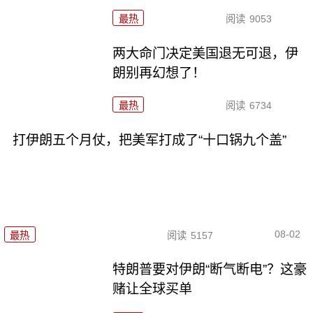
最热
阅读
9053
两大命门决定美国退无可退，伊
朗别再幻想了！
最热
阅读
6734
打伊朗五个月仗，把美军打成了“十口锅九个盖”
08-02
最热
阅读
5157
特朗普要对伊朗“断气断电”？这豪
赌让全球买单