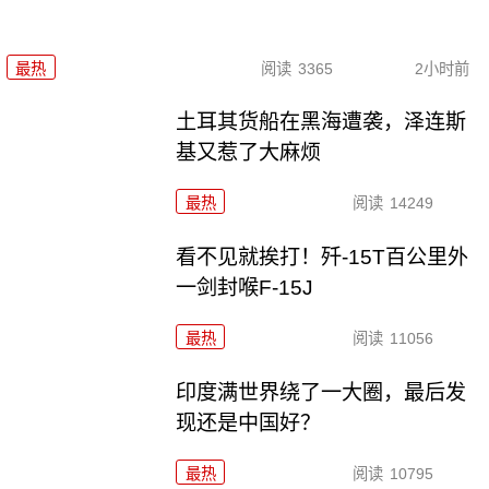
最热
阅读
3365
2小时前
土耳其货船在黑海遭袭，泽连斯
基又惹了大麻烦
最热
阅读
14249
看不见就挨打！歼-15T百公里外
一剑封喉F-15J
最热
阅读
11056
印度满世界绕了一大圈，最后发
现还是中国好？
最热
阅读
10795