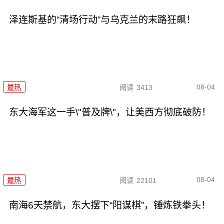
泽连斯基的“清场行动”与乌克兰的末路狂飙！
08-04
最热
阅读
3413
东大海军这一手\"普及牌\"，让美西方彻底破防！
08-04
最热
阅读
22101
南海6天禁航，东大摆下“阳谋棋”，锤炼铁拳头！