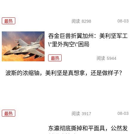
08-03
最热
阅读
8298
吞金巨兽折翼加州：美利坚军工
\"里外掏空\"困局
最热
阅读
5944
波斯的浓缩铀，美利坚是真想拿，还是做样子？
08-03
最热
阅读
3917
东瀛彻底撕掉和平面具，公然发