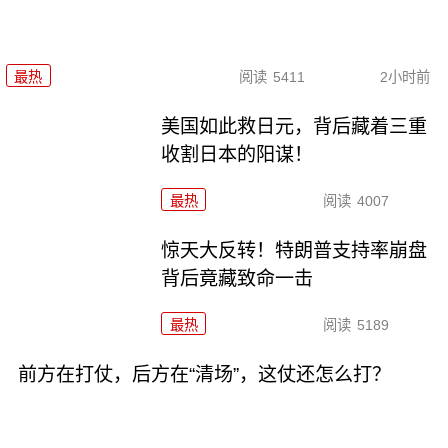
最热
阅读
5411
2小时前
美国如此救日元，背后藏着三重
收割日本的阳谋！
最热
阅读
4007
惊天大反转！特朗普支持率崩盘
背后竟藏致命一击
最热
阅读
5189
前方在打仗，后方在“清场”，这仗还怎么打？