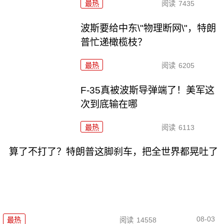
最热
阅读
7435
波斯要给中东\"物理断网\"，特朗
普忙递橄榄枝？
最热
阅读
6205
F-35真被波斯导弹端了！美军这
次到底输在哪
最热
阅读
6113
算了不打了？特朗普这脚刹车，把全世界都晃吐了
08-03
最热
阅读
14558