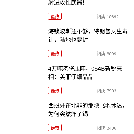
射进攻性武器！
最热
阅读
10692
海锁波斯还不够，特朗普又生毒
计，陆地也要封
最热
阅读
8099
4万吨老将压阵，054B新锐亮
相：美菲仔细品品
最热
阅读
7903
西班牙在北非的那块飞地休达，
为何突然炸了锅
最热
阅读
3496