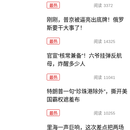
最热
阅读
3372
刚刚，普京被逼亮出底牌！俄罗
斯要干大事了！
最热
阅读
14325
官宣“核常兼备”！六爷挂弹反航
母，炸醒多少人
最热
阅读
11041
特朗普一句“珍珠港除外”，撕开美
国霸权遮羞布
最热
阅读
10255
里海一声巨响，这次差点把两场