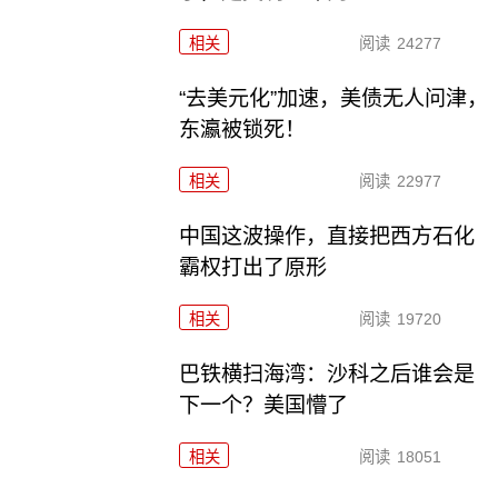
相关
阅读
24277
“去美元化”加速，美债无人问津，
东瀛被锁死！
相关
阅读
22977
中国这波操作，直接把西方石化
霸权打出了原形
相关
阅读
19720
巴铁横扫海湾：沙科之后谁会是
下一个？美国懵了
相关
阅读
18051