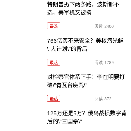
特朗普扔下两条路，波斯都不
选，美军机又被揍
最热
阅读
2400
766亿买不来安全？美核潜光鲜
\"大计划\"的背后
最热
阅读
1789
对检察官体系下手！李在明要打
破\"青瓦台魔咒\"
最热
阅读
872
125万还是5万？俄乌战损数字背
后的\"三国杀\"