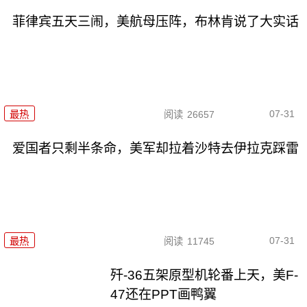
菲律宾五天三闹，美航母压阵，布林肯说了大实话
07-31
最热
阅读
26657
爱国者只剩半条命，美军却拉着沙特去伊拉克踩雷
07-31
最热
阅读
11745
歼-36五架原型机轮番上天，美F-
47还在PPT画鸭翼