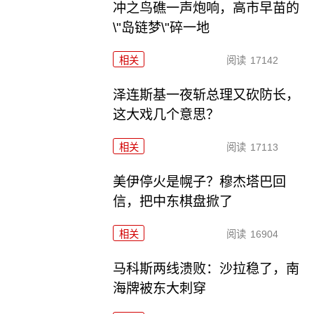
冲之鸟礁一声炮响，高市早苗的
\"岛链梦\"碎一地
相关
阅读
17142
泽连斯基一夜斩总理又砍防长，
这大戏几个意思？
相关
阅读
17113
美伊停火是幌子？穆杰塔巴回
信，把中东棋盘掀了
相关
阅读
16904
马科斯两线溃败：沙拉稳了，南
海牌被东大刺穿