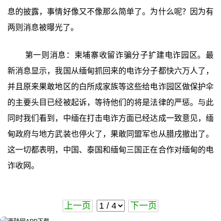
息的披露，事情好像又不像那么简单了。为什么呢？因为有
两则消息被曝光了。
第一则消息：柬埔寨收留诈骗分子扩建电诈园区。最
新消息显示，我国从缅甸抓回来的电诈分子都快六万人了，
并且原来果敢地区的白所成家族等这些给电诈园区做保护伞
的主要头目已经被起诉，等待他们的将是法律的严惩。与此
同时我们看到，中缅在打击电诈方面已经达成一致意见，缅
甸政府与地方武装也停火了，果敢同盟军也从腊戌撤出了。
这一切都表明，中国、泰国和缅甸三国正在合作对缅甸的电
诈收网。
上一页
下一页