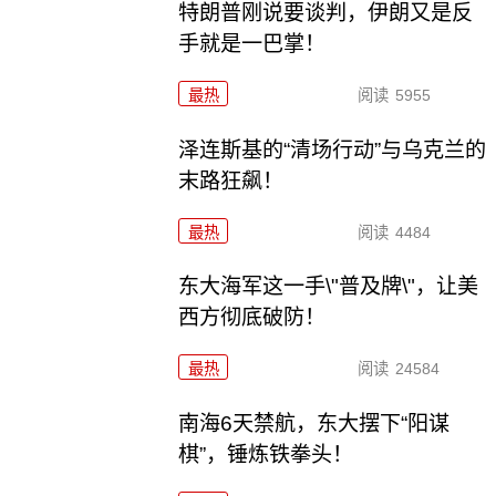
特朗普刚说要谈判，伊朗又是反
手就是一巴掌！
最热
阅读
5955
泽连斯基的“清场行动”与乌克兰的
末路狂飙！
最热
阅读
4484
东大海军这一手\"普及牌\"，让美
西方彻底破防！
最热
阅读
24584
南海6天禁航，东大摆下“阳谋
棋”，锤炼铁拳头！