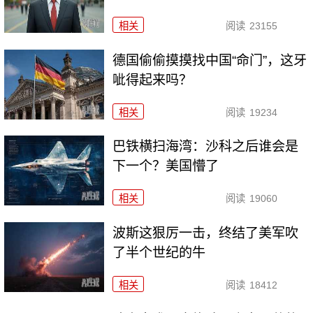
相关
阅读
23155
德国偷偷摸摸找中国“命门”，这牙
呲得起来吗？
相关
阅读
19234
巴铁横扫海湾：沙科之后谁会是
下一个？美国懵了
相关
阅读
19060
波斯这狠厉一击，终结了美军吹
了半个世纪的牛
相关
阅读
18412