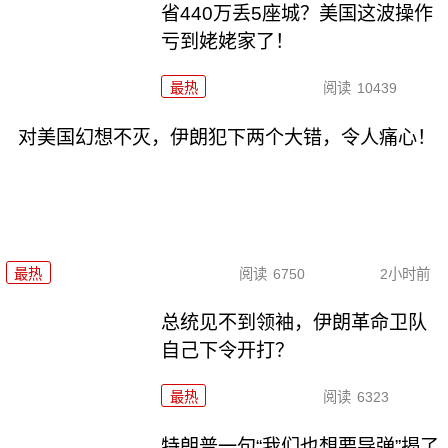
省440万丢5座城？美国这波操作
亏到姥姥家了！
最热
阅读
10439
对美国幻想不灭，伊朗犯下两个大错，令人痛心！
最热
阅读
6750
2小时前
总统见不到领袖，伊朗革命卫队
自己下令开打？
最热
阅读
6323
特朗普一句“我们也想要导弹”揭了