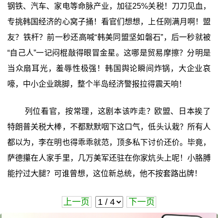
钢铁、汽车、家电等命脉产业，加征25%关税！刀刀见血，
专挑韩国经济的心窝子捅！看官们想想，上任刚满月啊！盟
友？铁杆？前一秒还高喊“韩美同盟坚如磐石”，后一秒就被
“自己人”一记闷棍敲得眼冒金星。这哪是贸易摩擦？分明是
当众扇耳光，羞辱性极强！韩国舆论瞬间炸锅，大企业哀
嚎，中小企业跳脚，整个半岛经济警报拉得震天响！
列位看官，按常理，这剧本该咋走？欧盟、日本挨了
特朗普关税大棒，不都默默咽下这口气，低头认栽？所有人
都以为，李在明也得乖乖就范，顶多私下讨价还价。毕竟，
萨德攥在人家手里，几万美军还驻在你家炕头上呢！小胳膊
能拧过大腿？可谁曾想，这位新总统，他不按套路出牌！
上一页
下一页