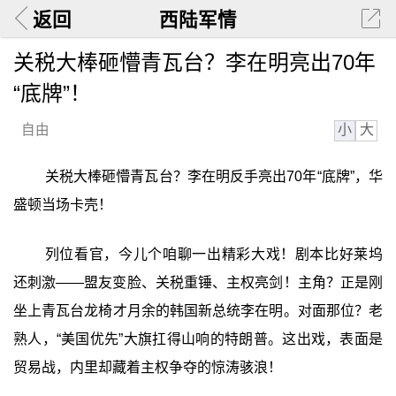
返回
西陆军情
关税大棒砸懵青瓦台？李在明亮出70年
“底牌”！
小
大
自由
关税大棒砸懵青瓦台？李在明反手亮出70年“底牌”，华
盛顿当场卡壳！
列位看官，今儿个咱聊一出精彩大戏！剧本比好莱坞
还刺激——盟友变脸、关税重锤、主权亮剑！主角？正是刚
坐上青瓦台龙椅才月余的韩国新总统李在明。对面那位？老
熟人，“美国优先”大旗扛得山响的特朗普。这出戏，表面是
贸易战，内里却藏着主权争夺的惊涛骇浪！