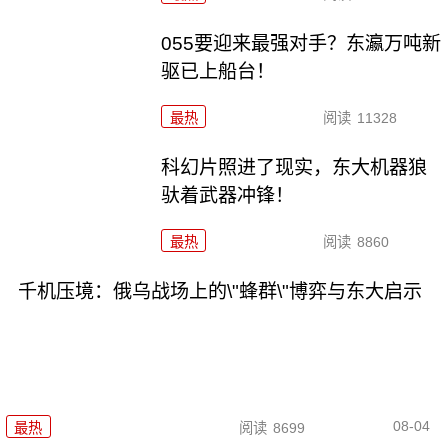
055要迎来最强对手？东瀛万吨新
驱已上船台！
最热
阅读
11328
科幻片照进了现实，东大机器狼
驮着武器冲锋！
最热
阅读
8860
千机压境：俄乌战场上的\"蜂群\"博弈与东大启示
08-04
最热
阅读
8699