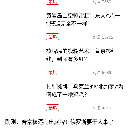
最热
阅读
7830
黄岩岛上空惊雷起！东大\"八一
\"警巡完全不一样
最热
阅读
15762
核牌局的模糊艺术：普京核红
线，到底有多红？
最热
阅读
5039
扎胖摊牌：乌克兰的\"北约梦\"为
何成了一地鸡毛？
最热
阅读
4849
刚刚，普京被逼亮出底牌！俄罗斯要干大事了！