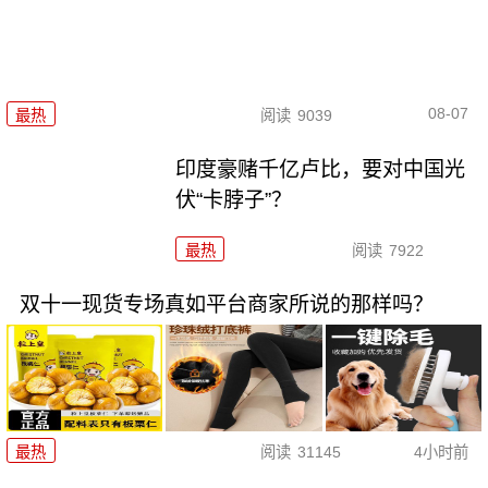
08-07
最热
阅读
9039
印度豪赌千亿卢比，要对中国光
伏“卡脖子”？
最热
阅读
7922
双十一现货专场真如平台商家所说的那样吗？
最热
阅读
31145
4小时前