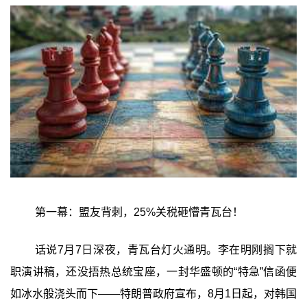
第一幕：盟友背刺，25%关税砸懵青瓦台！
话说7月7日深夜，青瓦台灯火通明。李在明刚搁下就
职演讲稿，还没捂热总统宝座，一封华盛顿的“特急”信函便
如冰水般浇头而下——特朗普政府宣布，8月1日起，对韩国