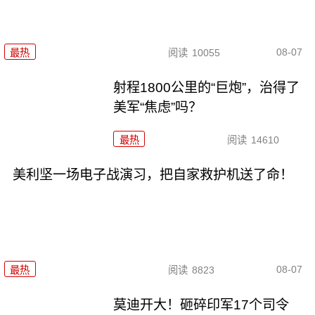
08-07
最热
阅读
10055
射程1800公里的“巨炮”，治得了
美军“焦虑”吗？
最热
阅读
14610
美利坚一场电子战演习，把自家救护机送了命！
08-07
最热
阅读
8823
莫迪开大！砸碎印军17个司令