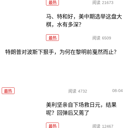
最热
阅读
21673
马、特和好，美中期选举这盘大
棋，水有多深？
最热
阅读
6509
特朗普对波斯下狠手，为何在黎明前戛然而止？
08-04
最热
阅读
4732
美利坚亲自下场救日元，结果
呢？回弹后又蔫了
最热
阅读
12467