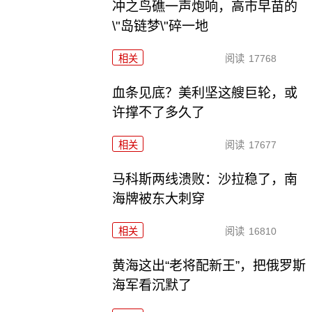
冲之鸟礁一声炮响，高市早苗的
\"岛链梦\"碎一地
相关
阅读
17768
血条见底？美利坚这艘巨轮，或
许撑不了多久了
相关
阅读
17677
马科斯两线溃败：沙拉稳了，南
海牌被东大刺穿
相关
阅读
16810
黄海这出“老将配新王”，把俄罗斯
海军看沉默了