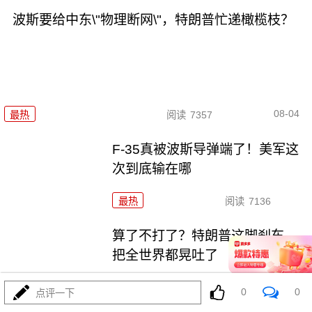
波斯要给中东\"物理断网\"，特朗普忙递橄榄枝？
08-04
最热
阅读
7357
F-35真被波斯导弹端了！美军这
次到底输在哪
最热
阅读
7136
算了不打了？特朗普这脚刹车，
把全世界都晃吐了
最热
阅读
15978
0
0
点评一下