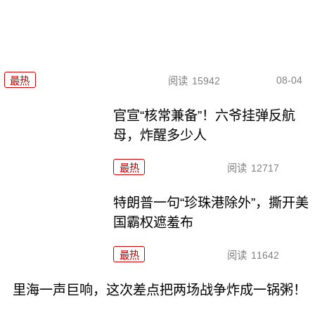
08-04
最热
阅读
15942
官宣“核常兼备”！六爷挂弹反航
母，炸醒多少人
最热
阅读
12717
特朗普一句“珍珠港除外”，撕开美
国霸权遮羞布
最热
阅读
11642
里海一声巨响，这次差点把两场战争炸成一锅粥！