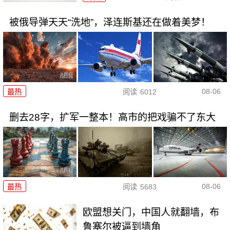
被俄导弹天天“洗地”，泽连斯基还在做着美梦！
08-06
最热
阅读
6012
删去28字，扩军一整本！高市的把戏骗不了东大
08-06
最热
阅读
5683
欧盟想关门，中国人就翻墙，布
鲁塞尔被逼到墙角