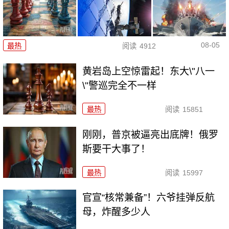
08-05
最热
阅读
4912
黄岩岛上空惊雷起！东大\"八一
\"警巡完全不一样
最热
阅读
15851
刚刚，普京被逼亮出底牌！俄罗
斯要干大事了！
最热
阅读
15997
官宣“核常兼备”！六爷挂弹反航
母，炸醒多少人