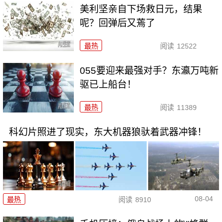
美利坚亲自下场救日元，结果
呢？回弹后又蔫了
最热
阅读
12522
055要迎来最强对手？东瀛万吨新
驱已上船台！
最热
阅读
11389
科幻片照进了现实，东大机器狼驮着武器冲锋！
08-04
最热
阅读
8910