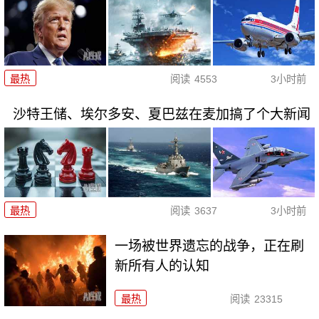
最热
阅读
4553
3小时前
沙特王储、埃尔多安、夏巴兹在麦加搞了个大新闻
最热
阅读
3637
3小时前
一场被世界遗忘的战争，正在刷
新所有人的认知
最热
阅读
23315