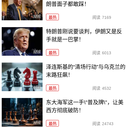
朗普面子都敢踩！
最热
阅读
7169
特朗普刚说要谈判，伊朗又是反
手就是一巴掌！
最热
阅读
6013
泽连斯基的“清场行动”与乌克兰的
末路狂飙！
最热
阅读
4532
东大海军这一手\"普及牌\"，让美
西方彻底破防！
最热
阅读
24743