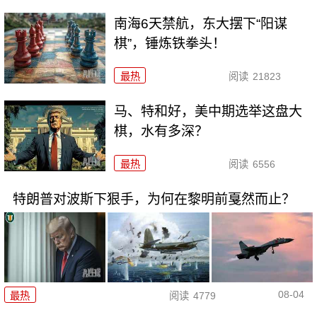
南海6天禁航，东大摆下“阳谋
棋”，锤炼铁拳头！
最热
阅读
21823
马、特和好，美中期选举这盘大
棋，水有多深？
最热
阅读
6556
特朗普对波斯下狠手，为何在黎明前戛然而止？
08-04
最热
阅读
4779