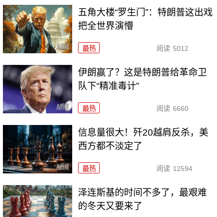
五角大楼“罗生门”：特朗普这出戏
把全世界演懵
最热
阅读
5012
伊朗赢了？这是特朗普给革命卫
队下“精准毒计”
最热
阅读
6660
信息量很大！歼20越肩反杀，美
西方都不淡定了
最热
阅读
12594
泽连斯基的时间不多了，最艰难
的冬天又要来了