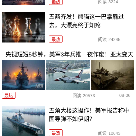
最热
阅读
3224
五箭齐发！熊猫这一巴掌扇过
去，大漂亮终于知疼
最热
阅读
24245
央视短短5秒钟，美军3年兵推一夜作废！亚太变天
08-06
最热
阅读
20573
五角大楼这操作！美军报告称中
国导弹不如伊朗？
最热
阅读
10643