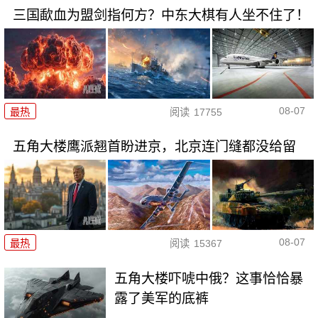
三国歃血为盟剑指何方？中东大棋有人坐不住了！
08-07
最热
阅读
17755
五角大楼鹰派翘首盼进京，北京连门缝都没给留
08-07
最热
阅读
15367
五角大楼吓唬中俄？这事恰恰暴
露了美军的底裤