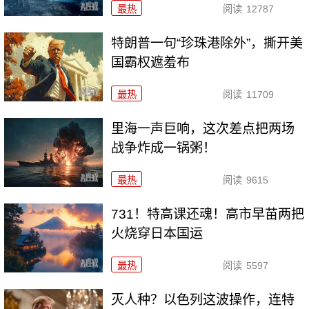
最热
阅读
12787
特朗普一句“珍珠港除外”，撕开美
国霸权遮羞布
最热
阅读
11709
里海一声巨响，这次差点把两场
战争炸成一锅粥！
最热
阅读
9615
731！特高课还魂！高市早苗两把
火烧穿日本国运
最热
阅读
5597
灭人种？以色列这波操作，连特