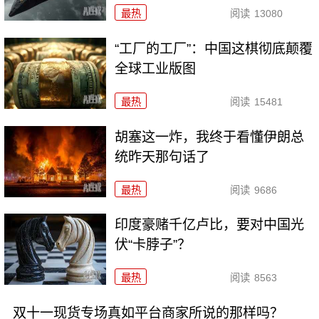
最热
阅读
13080
“工厂的工厂”：中国这棋彻底颠覆
全球工业版图
最热
阅读
15481
胡塞这一炸，我终于看懂伊朗总
统昨天那句话了
最热
阅读
9686
印度豪赌千亿卢比，要对中国光
伏“卡脖子”？
最热
阅读
8563
双十一现货专场真如平台商家所说的那样吗？