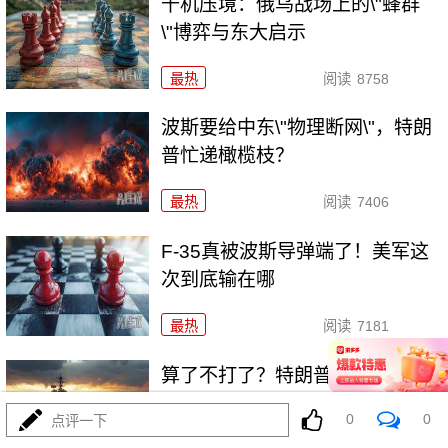
千机压境：俄乌战场上的\"蜂群
\"博弈与东大启示
最热
阅读
8758
波斯要给中东\"物理断网\"，特朗
普忙递橄榄枝？
最热
阅读
7406
F-35真被波斯导弹端了！美军这
次到底输在哪
最热
阅读
7181
算了不打了？特朗普这脚刹车，
把全世界都晃吐了
0
0
点评一下