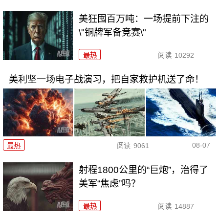
美狂囤百万吨：一场提前下注的
\"铜牌军备竞赛\"
最热
阅读
10292
美利坚一场电子战演习，把自家救护机送了命！
08-07
最热
阅读
9061
射程1800公里的“巨炮”，治得了
美军“焦虑”吗？
最热
阅读
14887