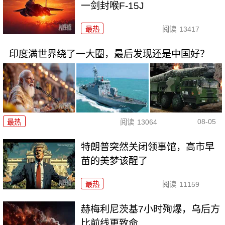
一剑封喉F-15J
最热
阅读
13417
印度满世界绕了一大圈，最后发现还是中国好？
08-05
最热
阅读
13064
特朗普突然关闭领事馆，高市早
苗的美梦该醒了
最热
阅读
11159
赫梅利尼茨基7小时殉爆，乌后方
比前线更致命