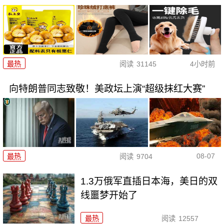
最热
阅读
31145
4小时前
向特朗普同志致敬！美政坛上演“超级抹红大赛”
08-07
最热
阅读
9704
1.3万俄军直插日本海，美日的双
线噩梦开始了
最热
阅读
12557