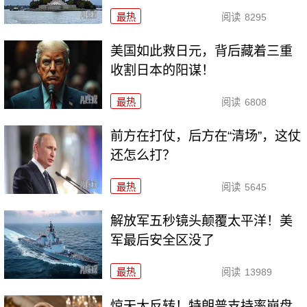
最热
阅读
8295
美国如此救日元，背后藏着三重
收割日本的阳谋！
最热
阅读
6808
前方在打仗，后方在“清场”，这仗
还怎么打？
最热
阅读
5645
解放军五秒镜头颠覆太平洋！美
军最后安全区没了
最热
阅读
13989
惊天大反转！特朗普支持率崩盘