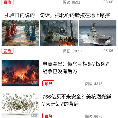
08-06
最热
阅读
6591
扎卢日内说的一句话，把北约的脸按在地上摩擦
08-06
最热
阅读
13097
电商哭晕：俄乌互相砸\"饭碗\"，
战争已没有后方
最热
阅读
4318
766亿买不来安全？美核潜光鲜
\"大计划\"的背后
最热
阅读
6675