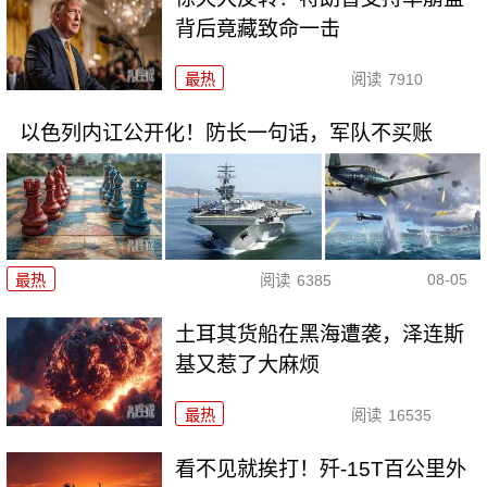
背后竟藏致命一击
最热
阅读
7910
以色列内讧公开化！防长一句话，军队不买账
08-05
最热
阅读
6385
土耳其货船在黑海遭袭，泽连斯
基又惹了大麻烦
最热
阅读
16535
看不见就挨打！歼-15T百公里外