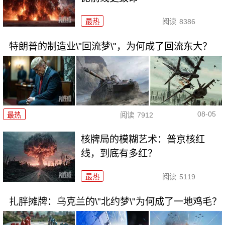
最热
阅读
8386
特朗普的制造业\"回流梦\"，为何成了回流东大？
08-05
最热
阅读
7912
核牌局的模糊艺术：普京核红
线，到底有多红？
最热
阅读
5119
扎胖摊牌：乌克兰的\"北约梦\"为何成了一地鸡毛？