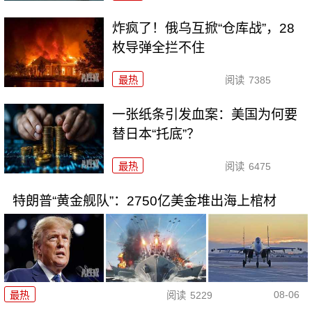
炸疯了！俄乌互掀“仓库战”，28
枚导弹全拦不住
最热
阅读
7385
一张纸条引发血案：美国为何要
替日本“托底”？
最热
阅读
6475
特朗普“黄金舰队”：2750亿美金堆出海上棺材
08-06
最热
阅读
5229