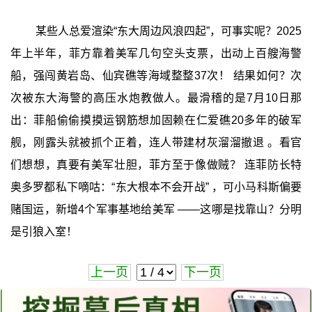
某些人总爱渲染“东大周边风浪四起”，可事实呢？2025
年上半年，菲方靠着美军几句空头支票，出动上百艘海警
船，强闯黄岩岛、仙宾礁等海域整整37次！ 结果如何？次
次被东大海警的高压水炮教做人。最滑稽的是7月10日那
出：菲船偷偷摸摸运钢筋想加固赖在仁爱礁20多年的破军
舰，刚露头就被抓个正着，连人带建材灰溜溜撤退 。看官
们想想，真要有美军壮胆，菲方至于像做贼？ 连菲防长特
奥多罗都私下嘀咕：“东大根本不会开战” ，可小马科斯偏要
赌国运，新增4个军事基地给美军 ——这哪是找靠山？分明
是引狼入室！
上一页
下一页