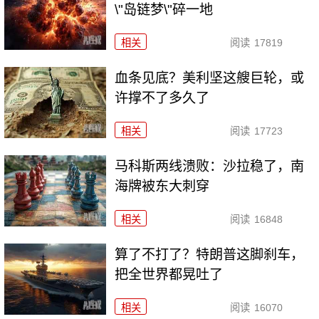
\"岛链梦\"碎一地
相关
阅读
17819
血条见底？美利坚这艘巨轮，或
许撑不了多久了
相关
阅读
17723
马科斯两线溃败：沙拉稳了，南
海牌被东大刺穿
相关
阅读
16848
算了不打了？特朗普这脚刹车，
把全世界都晃吐了
相关
阅读
16070