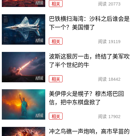
相关
阅读
20773
巴铁横扫海湾：沙科之后谁会是
下一个？美国懵了
相关
阅读
19119
波斯这狠厉一击，终结了美军吹
了半个世纪的牛
相关
阅读
18442
美伊停火是幌子？穆杰塔巴回
信，把中东棋盘掀了
相关
阅读
17902
冲之鸟礁一声炮响，高市早苗的