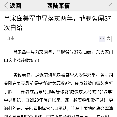
返回
西陆军情
吕宋岛美军中导落灰两年，菲舰强闯37
次白给
小
大
自由
吕宋岛中导落灰两年，菲舰强闯37次白给，东大家门
口这出戏该收场了！
各位看官，最近南海风浪被某些人吹得邪乎。美军司
令刚在麦克风前嚎完“随时为菲参战”，转身就被自家装备打
了脸——部署在吕宋岛那套号称能“威慑东大岛礁”的“堤丰”
中导系统，自2023年落户以来，连一颗实弹都没打过！ 更
讽刺的是，美陆军指挥官亲口承认，连马上要搞的联合军演
都不敢安排实弹测试，生怕火星子溅到自己身上。看官们品