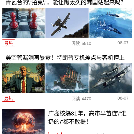
青瓦台的\"拍桌\"，能让跪太久的韩国站起来吗？
08-07
最热
阅读
5510
美空管漏洞再暴露！特朗普专机差点与客机撞上
08-07
最热
阅读
4470
广岛核爆81年，高市早苗连\"谁
扔的\"都不敢提！