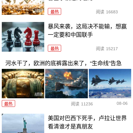
最热
阅读
16683
暴风来袭，这局决不能输，想赢
一定要和中国联手
最热
阅读
15217
河水干了，欧洲的底裤露出来了，“生命线”告急
08-06
最热
阅读
11236
美国对巴西下死手，卢拉让世界
看清谁才是真朋友