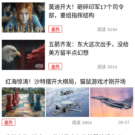
莫迪开大！砸碎印军17个司令
部，重组指挥结构
最热
阅读
8194
五箭齐发：东大这次出手，没给
美方留半点幻想
最热
阅读
6914
红海惊涛！沙特摆开大棋局，猫鼠游戏才刚开场
08-07
最热
阅读
5864