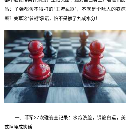
品：子弹都舍不得打的“王牌武器”，不就是个唬人的铁疙
瘩？美军这“参战”承诺，怕不是掺了九成水分！
一、菲军37次碰瓷全记录：水炮洗脸，钢筋白运，美
式撑腰成笑话