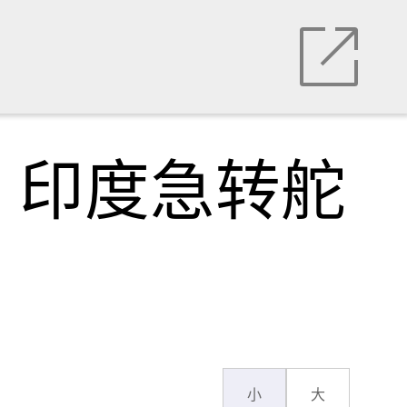
，印度急转舵
小
大