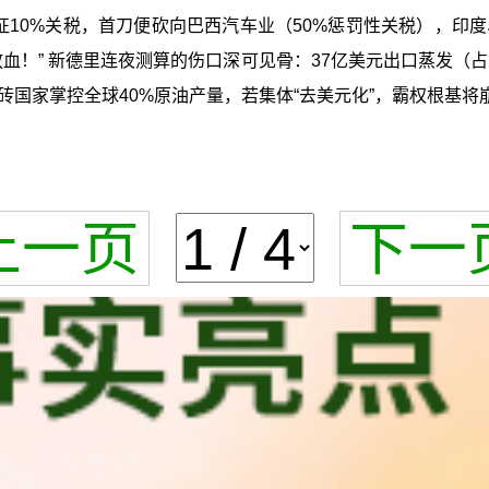
加征10%关税，首刀便砍向巴西汽车业（50%惩罚性关税），
！” 新德里连夜测算的伤口深可见骨：37亿美元出口蒸发（占
国家掌控全球40%原油产量，若集体“去美元化”，霸权根基将
上一页
下一