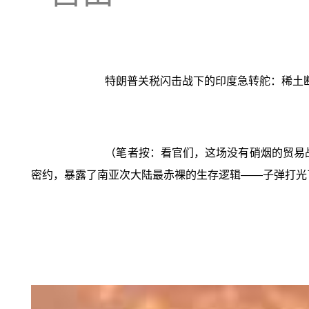
特朗普关税闪击战下的印度急转舵：稀土断
（笔者按：看官们，这场没有硝烟的贸易战
密约，暴露了南亚次大陆最赤裸的生存逻辑——子弹打光