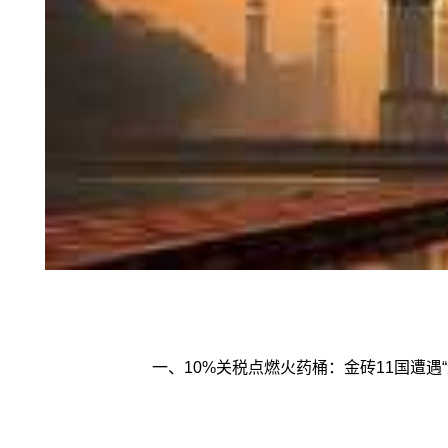
一、10%关税点燃火药桶：金砖11国遭遇“