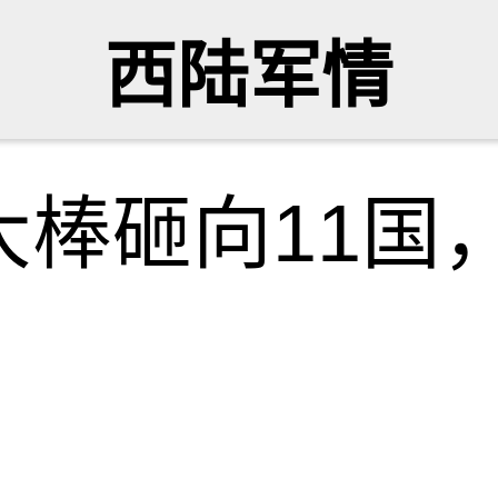
西陆军情
大棒砸向11国