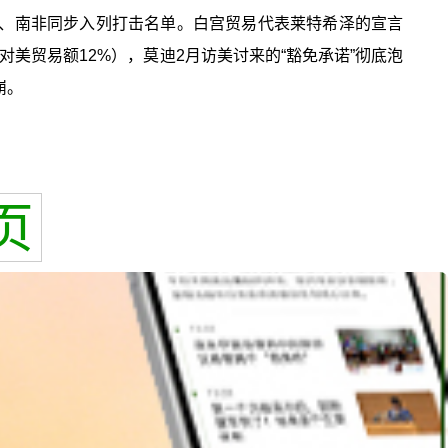
印度、南非同步入列打击名单。白宫贸易代表莱特希泽的宣言
对美贸易额12%），莫迪2月访美讨来的“豁免承诺”彻底泡
崩。
页