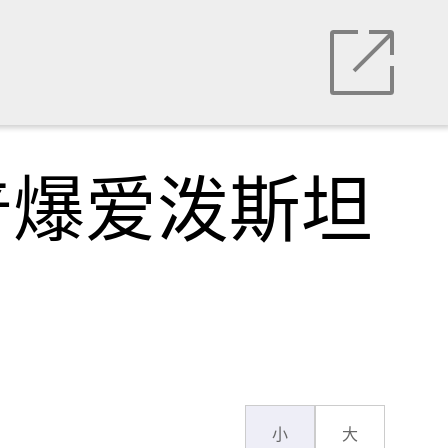
普爆爱泼斯坦
小
大