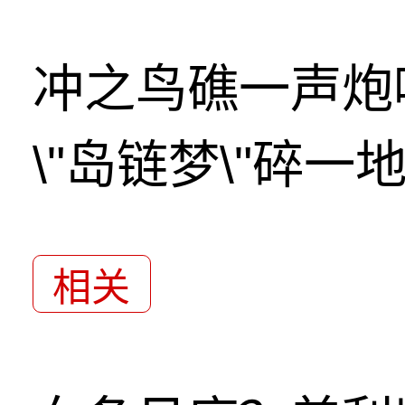
冲之鸟礁一声炮
\"岛链梦\"碎一
相关