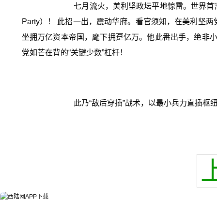
七月流火，美利坚政坛平地惊雷。世界首富
Party）！ 此招一出，震动华府。看官须知，在美利坚
坐拥万亿资本帝国，麾下拥趸亿万。他此番出手，绝非小
党如芒在背的“关键少数”杠杆！
此乃“敌后穿插”战术，以最小兵力直插