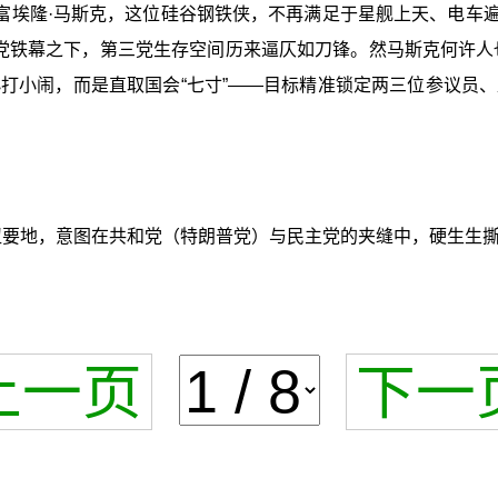
埃隆·马斯克，这位硅谷钢铁侠，不再满足于星舰上天、电车遍地，
两党铁幕之下，第三党生存空间历来逼仄如刀锋。然马斯克何许人
打小闹，而是直取国会“七寸”——目标精准锁定两三位参议员
枢纽要地，意图在共和党（特朗普党）与民主党的夹缝中，硬生生
上一页
下一