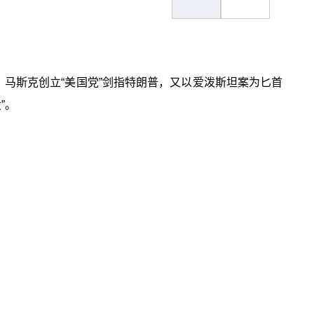
。马斯克创立“美国党”剑指特朗普，又以爱泼斯坦案为匕首
”。