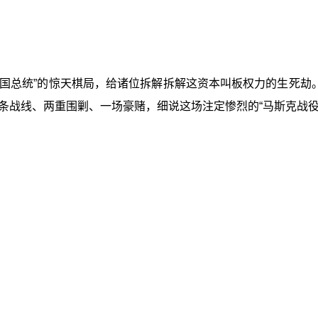
国总统”的惊天棋局，给诸位拆解拆解这资本叫板权力的生死劫
条战线、两重围剿、一场豪赌，细说这场注定惨烈的“马斯克战役