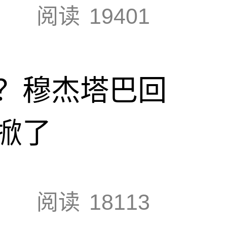
阅读
19401
？穆杰塔巴回
掀了
阅读
18113