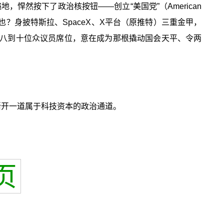
悍然按下了政治核按钮——创立“美国党”（American
也？身披特斯拉、SpaceX、X平台（原推特）三重金甲，
、八到十位众议员席位，意在成为那根撬动国会天平、令两
撕开一道属于科技资本的政治通道。
页