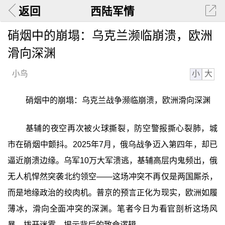
返回
西陆军情
硝烟中的崩塌：乌克兰濒临崩溃，欧洲
滑向深渊
小
大
小鸟
硝烟中的崩塌：乌克兰战争濒临崩溃，欧洲滑向深渊
基辅的夜空再次被火球撕裂，防空警报撕心裂肺，城
市在硝烟中颤抖。2025年7月，俄乌战争迈入第四年，却已
逼近崩溃边缘。乌军10万大军溃逃，基辅高层内鬼频出，俄
无人机悍然突袭北约领空——这场冲突不再仅是两国厮杀，
而是地缘政治的绞肉机。普京的预言正化为现实，欧洲如履
薄冰，滑向全面冲突的深渊。笔者今日为看官剖析这场风
暴，拨开迷雾，揭示背后的致命逻辑。