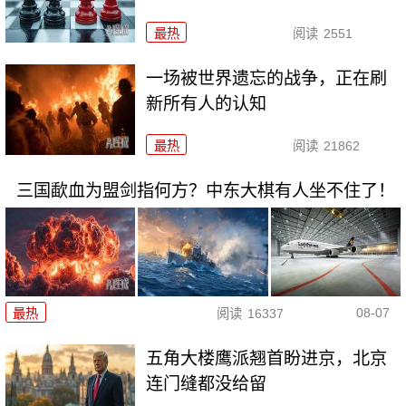
最热
阅读
2551
一场被世界遗忘的战争，正在刷
新所有人的认知
最热
阅读
21862
三国歃血为盟剑指何方？中东大棋有人坐不住了！
08-07
最热
阅读
16337
五角大楼鹰派翘首盼进京，北京
连门缝都没给留