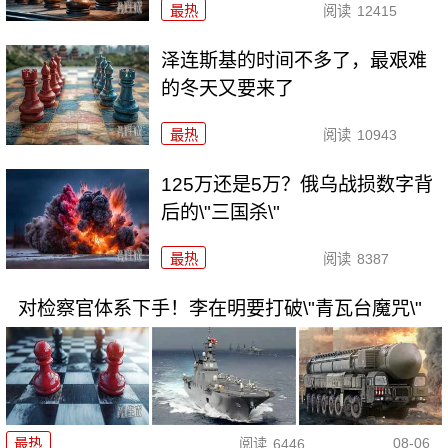
最热
阅读
12415
泽连斯基的时间不多了，最艰难
的冬天又要来了
最热
阅读
10943
125万还是5万？俄乌战损数字背
后的\"三国杀\"
最热
阅读
8387
对检察官体系下手！李在明要打破\"青瓦台魔咒\"
08-06
最热
阅读
6446