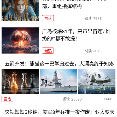
部，重组指挥结构
最热
阅读
7981
广岛核爆81年，高市早苗连\"谁
扔的\"都不敢提！
最热
阅读
3076
五箭齐发！熊猫这一巴掌扇过去，大漂亮终于知疼
08-06
最热
阅读
23873
央视短短5秒钟，美军3年兵推一夜作废！亚太变天