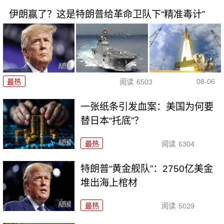
伊朗赢了？这是特朗普给革命卫队下“精准毒计”
08-06
最热
阅读
6503
一张纸条引发血案：美国为何要
替日本“托底”？
最热
阅读
6304
特朗普“黄金舰队”：2750亿美金
堆出海上棺材
最热
阅读
5029