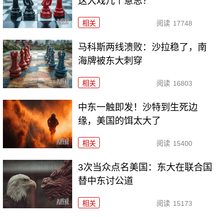
这大戏几个意思？
相关
阅读
17748
马科斯两线溃败：沙拉稳了，南
海牌被东大刺穿
相关
阅读
16803
中东一触即发！沙特到生死边
缘，美国的饵太大了
相关
阅读
15400
3次当众点名美国：东大在联合国
替中东讨公道
相关
阅读
15173