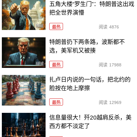
五角大楼“罗生门”：特朗普这出戏
把全世界演懵
最热
阅读
4876
特朗普扔下两条路，波斯都不
选，美军机又被揍
最热
阅读
17988
扎卢日内说的一句话，把北约的
脸按在地上摩擦
最热
阅读
12969
信息量很大！歼20越肩反杀，美
西方都不淡定了