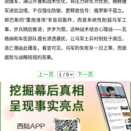
观俄军，通过外援和战术优化，将压力转化为优势。朝鲜援
军进驻边境，不仅强化防御，更释放信号：俄罗斯不孤立。
顿巴斯的“重炮清场”非盲目轰炸，而是系统性削弱乌军工
事，步兵随后推进，步步为营。这种战术结合心理战——瓦
格纳和车臣部队擅长渗透袭扰，让乌军士兵时刻处于高压，
逃亡潮由此爆发。看官可见，乌军的失败非一日之寒，而是
腐败与战略短视的恶果。
上一页
下一页