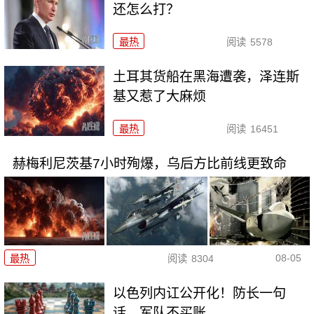
还怎么打？
最热
阅读
5578
土耳其货船在黑海遭袭，泽连斯
基又惹了大麻烦
最热
阅读
16451
赫梅利尼茨基7小时殉爆，乌后方比前线更致命
08-05
最热
阅读
8304
以色列内讧公开化！防长一句
话，军队不买账