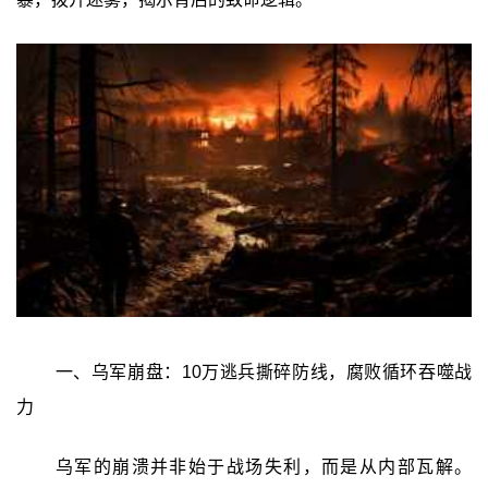
一、乌军崩盘：10万逃兵撕碎防线，腐败循环吞噬战
力
乌军的崩溃并非始于战场失利，而是从内部瓦解。