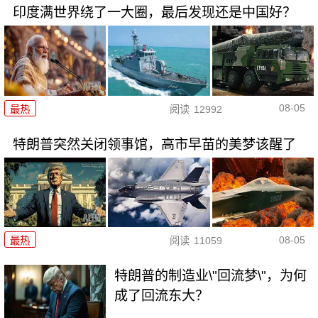
印度满世界绕了一大圈，最后发现还是中国好？
08-05
最热
阅读
12992
特朗普突然关闭领事馆，高市早苗的美梦该醒了
08-05
最热
阅读
11059
特朗普的制造业\"回流梦\"，为何
成了回流东大？