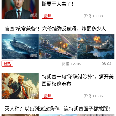
斯要干大事了！
最热
阅读
15938
官宣“核常兼备”！六爷挂弹反航母，炸醒多少人
08-04
最热
阅读
12705
特朗普一句“珍珠港除外”，撕开美
国霸权遮羞布
最热
阅读
11636
灭人种？以色列这波操作，连特朗普面子都敢踩！