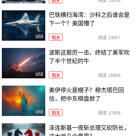
相关
阅读
19259
巴铁横扫海湾：沙科之后谁会是
下一个？美国懵了
相关
阅读
19057
波斯这狠厉一击，终结了美军吹
了半个世纪的牛
相关
阅读
18408
美伊停火是幌子？穆杰塔巴回
信，把中东棋盘掀了
相关
阅读
17858
泽连斯基一夜斩总理又砍防长，