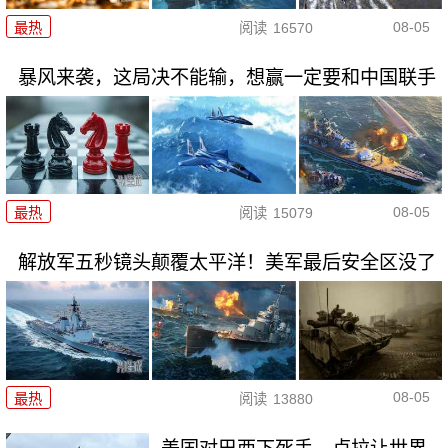
08-05
最热
阅读
16570
暴风来袭，这局决不能输，想赢一定要和中国联手
08-05
最热
阅读
15079
解放军五秒镜头颠覆太平洋！美军最后安全区没了
08-05
最热
阅读
13880