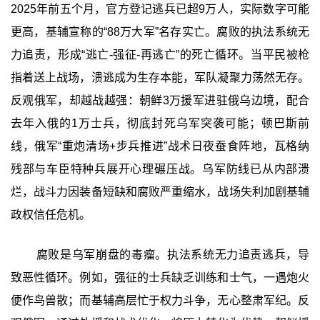
2025年前五个月，官方登记逃兵已超9万人，实际数字可能
更高，基辅宣称的“88万大军”名存实亡。腐败的执法系统无
力追责，形成“逃亡-强征-再逃亡”的死亡循环。当平民被枪
指着送上战场，溃逃成为生存本能，军队凝聚力荡然无存。
反观俄军，却越战越强：朝鲜3万援军进驻俄乌边境，配合
去年入俄的1万士兵，彻底封死乌军突袭可能；顿巴斯前
线，俄军“重炮清场+步兵推进”战术日夜蚕食阵地，瓦格纳
残部与车臣特种兵展开心理碾压战。乌军防线已从内部溃
烂，战斗力因装备短缺和腐败严重缩水，战场失利加剧基辅
政权信任危机。
腐败是乌军崩盘的毒瘤。执法系统无力追责逃兵，导
致恶性循环。例如，强征的士兵缺乏训练和士气，一遇炮火
便作鸟兽散；而基辅高层忙于权力斗争，无心整肃军纪。反