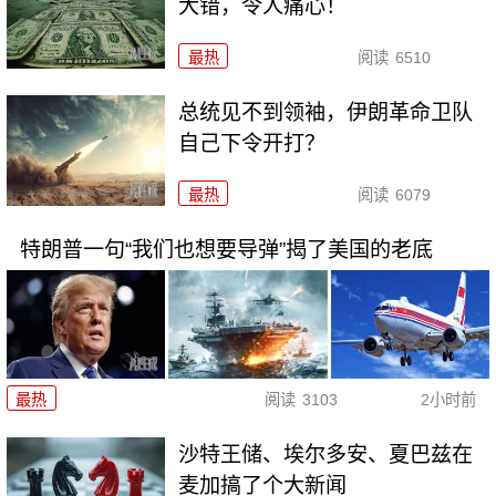
大错，令人痛心！
最热
阅读
6510
总统见不到领袖，伊朗革命卫队
自己下令开打？
最热
阅读
6079
特朗普一句“我们也想要导弹”揭了美国的老底
最热
阅读
3103
2小时前
沙特王储、埃尔多安、夏巴兹在
麦加搞了个大新闻