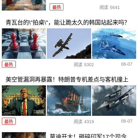
最热
阅读
5641
青瓦台的\"拍桌\"，能让跪太久的韩国站起来吗？
08-07
最热
阅读
5302
美空管漏洞再暴露！特朗普专机差点与客机撞上
08-07
最热
阅读
4319
莫迪开大！砸碎印军17个司令