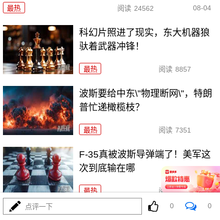
08-04
最热
阅读
24562
科幻片照进了现实，东大机器狼
驮着武器冲锋！
最热
阅读
8857
波斯要给中东\"物理断网\"，特朗
普忙递橄榄枝？
最热
阅读
7351
F-35真被波斯导弹端了！美军这
次到底输在哪
最热
阅读
7133
0
0
点评一下
马、特和好，美中期选举这盘大