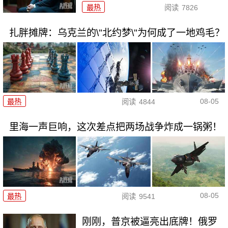
最热
阅读
7826
扎胖摊牌：乌克兰的\"北约梦\"为何成了一地鸡毛？
08-05
最热
阅读
4844
里海一声巨响，这次差点把两场战争炸成一锅粥！
08-05
最热
阅读
9541
刚刚，普京被逼亮出底牌！俄罗