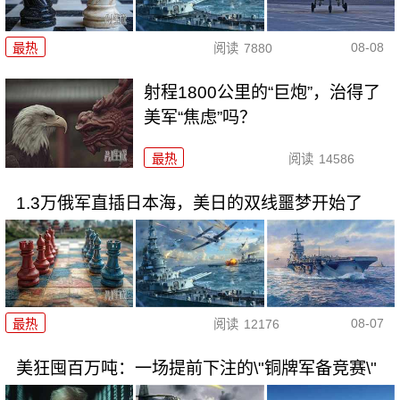
08-08
最热
阅读
7880
射程1800公里的“巨炮”，治得了
美军“焦虑”吗？
最热
阅读
14586
1.3万俄军直插日本海，美日的双线噩梦开始了
08-07
最热
阅读
12176
美狂囤百万吨：一场提前下注的\"铜牌军备竞赛\"