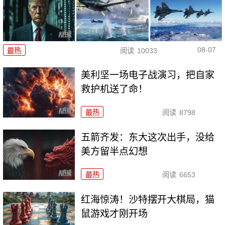
08-07
最热
阅读
10033
美利坚一场电子战演习，把自家
救护机送了命！
最热
阅读
8798
五箭齐发：东大这次出手，没给
美方留半点幻想
最热
阅读
6653
红海惊涛！沙特摆开大棋局，猫
鼠游戏才刚开场