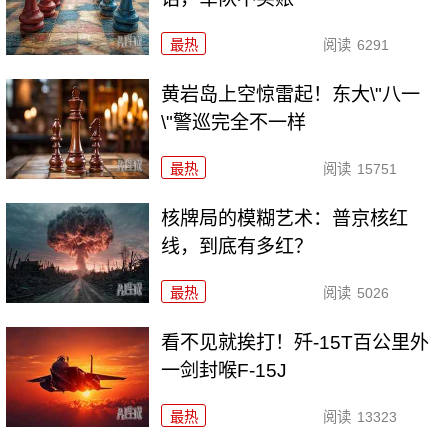
最热
阅读
6291
黄岩岛上空惊雷起！东大\"八一
\"警巡完全不一样
最热
阅读
15751
核牌局的模糊艺术：普京核红
线，到底有多红？
最热
阅读
5026
看不见就挨打！歼-15T百公里外
一剑封喉F-15J
最热
阅读
13323