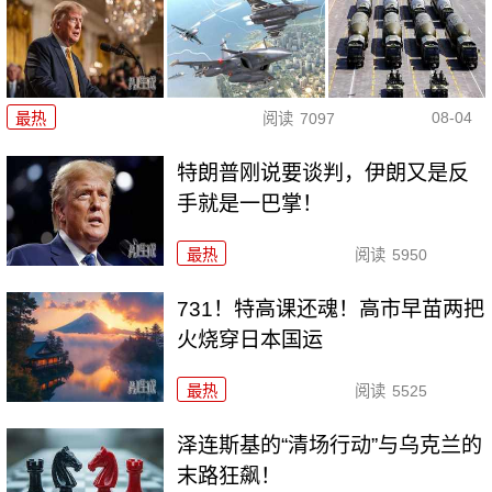
08-04
最热
阅读
7097
特朗普刚说要谈判，伊朗又是反
手就是一巴掌！
最热
阅读
5950
731！特高课还魂！高市早苗两把
火烧穿日本国运
最热
阅读
5525
泽连斯基的“清场行动”与乌克兰的
末路狂飙！