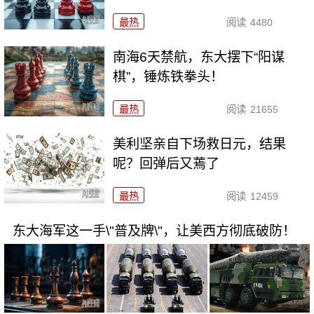
最热
阅读
4480
南海6天禁航，东大摆下“阳谋
棋”，锤炼铁拳头！
最热
阅读
21655
美利坚亲自下场救日元，结果
呢？回弹后又蔫了
最热
阅读
12459
东大海军这一手\"普及牌\"，让美西方彻底破防！