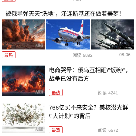
被俄导弹天天“洗地”，泽连斯基还在做着美梦！
08-06
最热
阅读
5892
电商哭晕：俄乌互相砸\"饭碗\"，
战争已没有后方
最热
阅读
4241
766亿买不来安全？美核潜光鲜
\"大计划\"的背后
最热
阅读
6572