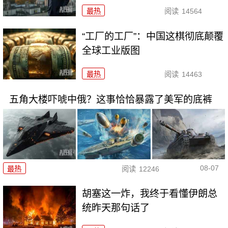
最热
阅读
14564
“工厂的工厂”：中国这棋彻底颠覆
全球工业版图
最热
阅读
14463
五角大楼吓唬中俄？这事恰恰暴露了美军的底裤
08-07
最热
阅读
12246
胡塞这一炸，我终于看懂伊朗总
统昨天那句话了