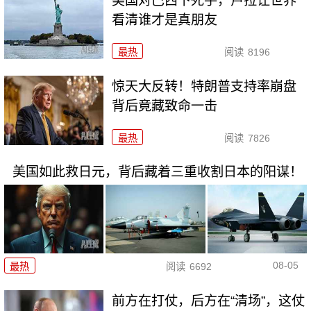
美国对巴西下死手，卢拉让世界
看清谁才是真朋友
最热
阅读
8196
惊天大反转！特朗普支持率崩盘
背后竟藏致命一击
最热
阅读
7826
美国如此救日元，背后藏着三重收割日本的阳谋！
08-05
最热
阅读
6692
前方在打仗，后方在“清场”，这仗