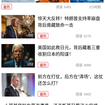
最热
阅读
5481
2小时前
惊天大反转！特朗普支持率崩盘
背后竟藏致命一击
最热
阅读
5275
美国如此救日元，背后藏着三重
收割日本的阳谋！
最热
阅读
4080
前方在打仗，后方在“清场”，这仗
还怎么打？
最热
阅读
3402