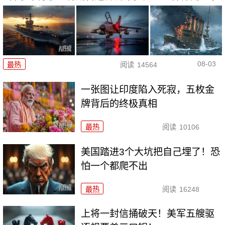
08-03
最热
阅读
14564
一张图让印度陷入死寂，五枚金
牌背后的终极真相
最热
阅读
10106
美国踏进3个大坑把自己埋了！恐
怕一个都爬不出
最热
阅读
16248
上将一封信捅破天！美军五艘驱