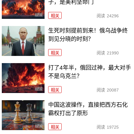
子，是美利坚命门
相关
阅读
24296
生死时刻提前到来！俄乌战争终
到见分晓的时刻？
相关
阅读
21990
打了4年半，俄回过神，最大对手
不是乌克兰？
相关
阅读
20087
中国这波操作，直接把西方石化
霸权打出了原形
相关
阅读
19725