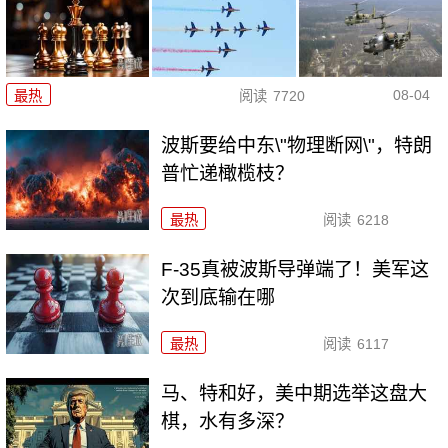
08-04
最热
阅读
7720
波斯要给中东\"物理断网\"，特朗
普忙递橄榄枝？
最热
阅读
6218
F-35真被波斯导弹端了！美军这
次到底输在哪
最热
阅读
6117
马、特和好，美中期选举这盘大
棋，水有多深？