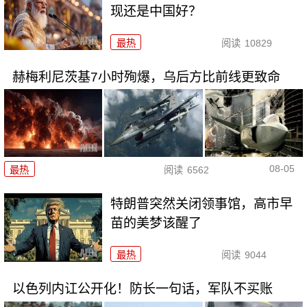
现还是中国好？
最热
阅读
10829
赫梅利尼茨基7小时殉爆，乌后方比前线更致命
08-05
最热
阅读
6562
特朗普突然关闭领事馆，高市早
苗的美梦该醒了
最热
阅读
9044
以色列内讧公开化！防长一句话，军队不买账