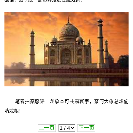
笔者拍案怒评：龙象本可共震寰宇，奈何大象总想偷
啃龙粮！
上一页
下一页