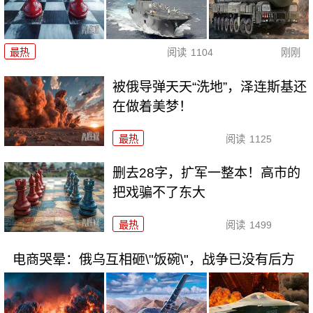
最热
阅读
1104
刚刚
被俄导弹天天“洗地”，泽连斯基还
在做着美梦！
最热
阅读
1125
删去28字，扩军一整本！高市的
把戏骗不了东大
最热
阅读
1499
电商哭晕：俄乌互相砸\"饭碗\"，战争已没有后方