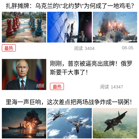
扎胖摊牌：乌克兰的\"北约梦\"为何成了一地鸡毛？
08-05
最热
阅读
3404
刚刚，普京被逼亮出底牌！俄罗
斯要干大事了！
最热
阅读
14347
里海一声巨响，这次差点把两场战争炸成一锅粥！