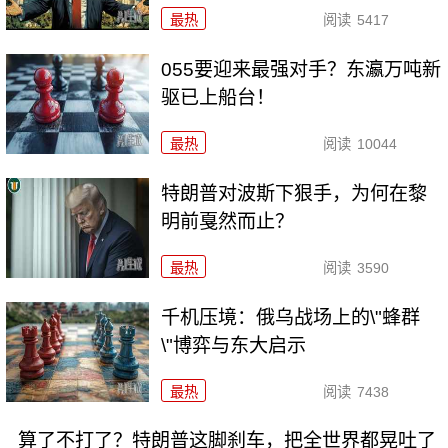
最热
阅读
5417
055要迎来最强对手？东瀛万吨新
驱已上船台！
最热
阅读
10044
特朗普对波斯下狠手，为何在黎
明前戛然而止？
最热
阅读
3590
千机压境：俄乌战场上的\"蜂群
\"博弈与东大启示
最热
阅读
7438
算了不打了？特朗普这脚刹车，把全世界都晃吐了