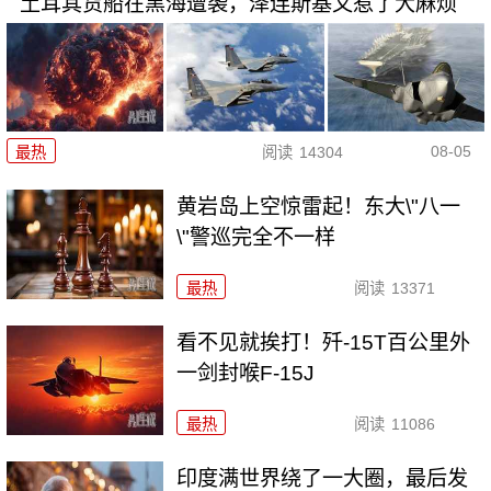
土耳其货船在黑海遭袭，泽连斯基又惹了大麻烦
08-05
最热
阅读
14304
黄岩岛上空惊雷起！东大\"八一
\"警巡完全不一样
最热
阅读
13371
看不见就挨打！歼-15T百公里外
一剑封喉F-15J
最热
阅读
11086
印度满世界绕了一大圈，最后发