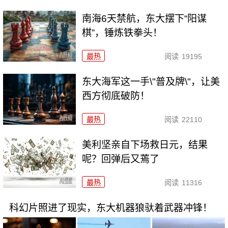
南海6天禁航，东大摆下“阳谋
棋”，锤炼铁拳头！
最热
阅读
19195
东大海军这一手\"普及牌\"，让美
西方彻底破防！
最热
阅读
22110
美利坚亲自下场救日元，结果
呢？回弹后又蔫了
最热
阅读
11316
科幻片照进了现实，东大机器狼驮着武器冲锋！