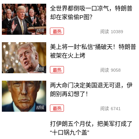
全世界都倒吸一口凉气，特朗普
却在家偷偷P图？
最热
阅读
10389
美上将一封“私信”捅破天！特朗普
被架在火上烤
最热
阅读
9058
两大命门决定美国退无可退，伊
朗别再幻想了！
最热
阅读
6741
打伊朗五个月仗，把美军打成了
“十口锅九个盖”