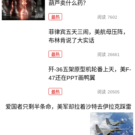
葫芦卖什么药？
最热
阅读
7602
菲律宾五天三闹，美航母压阵，
布林肯说了大实话
最热
阅读
26661
歼-36五架原型机轮番上天，美F-
47还在PPT画鸭翼
最热
阅读
20505
爱国者只剩半条命，美军却拉着沙特去伊拉克踩雷