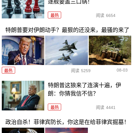
逐舰要盖三口锅！
最热
阅读
6654
特朗普要对伊朗动手？最狠的还没来，最骚的来了
08-03
最热
阅读
5259
特朗普这狼来了连演十遍，伊
朗：你猜我信不信？
最热
阅读
4441
政治自杀！菲律宾防长，你这是在给菲律宾掘墓！