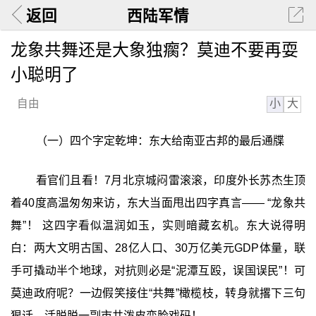
返回
西陆军情
龙象共舞还是大象独瘸？莫迪不要再耍
小聪明了
小
大
自由
（一）四个字定乾坤：东大给南亚古邦的最后通牒
看官们且看！7月北京城闷雷滚滚，印度外长苏杰生顶
着40度高温匆匆来访，东大当面甩出四字真言—— “龙象共
舞”！ 这四字看似温润如玉，实则暗藏玄机。东大说得明
白：两大文明古国、28亿人口、30万亿美元GDP体量，联
手可撬动半个地球，对抗则必是“泥潭互殴，误国误民”！可
莫迪政府呢？一边假笑接住“共舞”橄榄枝，转身就撂下三句
狠话，活脱脱一副市井泼皮变脸戏码！