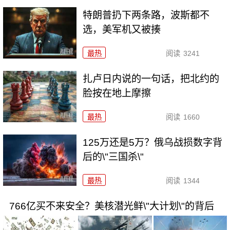
特朗普扔下两条路，波斯都不
选，美军机又被揍
最热
阅读
3241
扎卢日内说的一句话，把北约的
脸按在地上摩擦
最热
阅读
1660
125万还是5万？俄乌战损数字背
后的\"三国杀\"
最热
阅读
1344
766亿买不来安全？美核潜光鲜\"大计划\"的背后