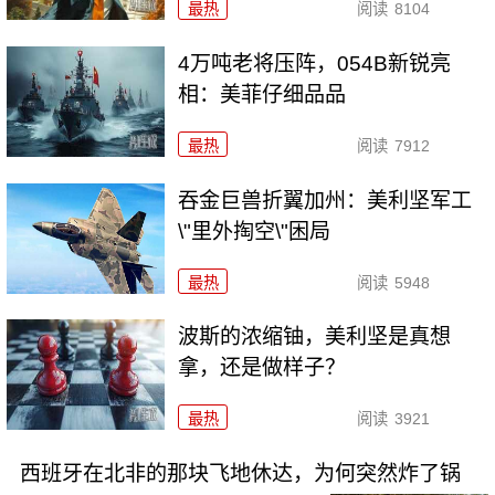
最热
阅读
8104
4万吨老将压阵，054B新锐亮
相：美菲仔细品品
最热
阅读
7912
吞金巨兽折翼加州：美利坚军工
\"里外掏空\"困局
最热
阅读
5948
波斯的浓缩铀，美利坚是真想
拿，还是做样子？
最热
阅读
3921
西班牙在北非的那块飞地休达，为何突然炸了锅