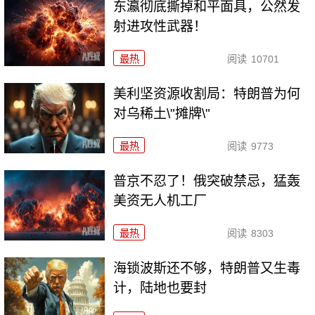
东瀛彻底撕掉和平面具，公然发
射进攻性武器！
最热
阅读
10701
美利坚资源收割局：特朗普为何
对乌稀土\"摊牌\"
最热
阅读
9773
普京不忍了！俄突破禁忌，猛轰
美资无人机工厂
最热
阅读
8303
海锁波斯还不够，特朗普又生毒
计，陆地也要封