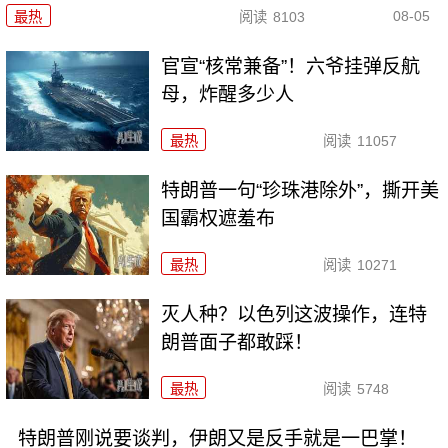
08-05
最热
阅读
8103
官宣“核常兼备”！六爷挂弹反航
母，炸醒多少人
最热
阅读
11057
特朗普一句“珍珠港除外”，撕开美
国霸权遮羞布
最热
阅读
10271
灭人种？以色列这波操作，连特
朗普面子都敢踩！
最热
阅读
5748
特朗普刚说要谈判，伊朗又是反手就是一巴掌！