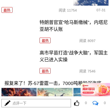
07-31
最热
阅读
11754
特朗普官宣“哈马斯缴械”，内塔尼
亚胡不认账
最热
阅读
8097
高市早苗打造“战争大脑”，军国主
义已进入实操
最热
阅读
7546
报复来了！苏-57雷霆一击，7000吨粮船沉海底
0
0
点评一下