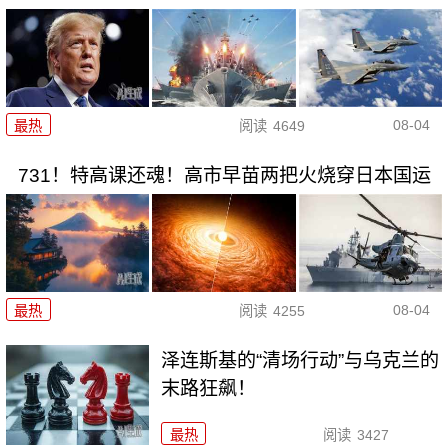
08-04
最热
阅读
4649
731！特高课还魂！高市早苗两把火烧穿日本国运
08-04
最热
阅读
4255
泽连斯基的“清场行动”与乌克兰的
末路狂飙！
最热
阅读
3427