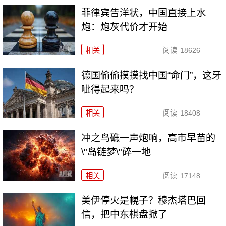
菲律宾告洋状，中国直接上水
炮：炮灰代价才开始
相关
阅读
18626
德国偷偷摸摸找中国“命门”，这牙
呲得起来吗？
相关
阅读
18408
冲之鸟礁一声炮响，高市早苗的
\"岛链梦\"碎一地
相关
阅读
17148
美伊停火是幌子？穆杰塔巴回
信，把中东棋盘掀了