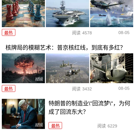
08-05
最热
阅读
4578
核牌局的模糊艺术：普京核红线，到底有多红？
08-05
最热
阅读
3432
特朗普的制造业\"回流梦\"，为何
成了回流东大？
最热
阅读
6229