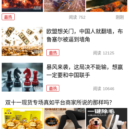
最热
阅读
752
刚刚
欧盟想关门，中国人就翻墙，布
鲁塞尔被逼到墙角
最热
阅读
12125
暴风来袭，这局决不能输，想赢
一定要和中国联手
最热
阅读
10646
双十一现货专场真如平台商家所说的那样吗？