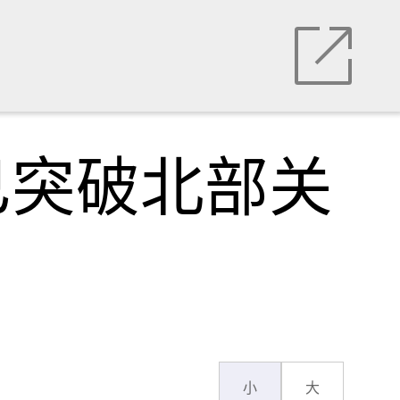
已突破北部关
小
大