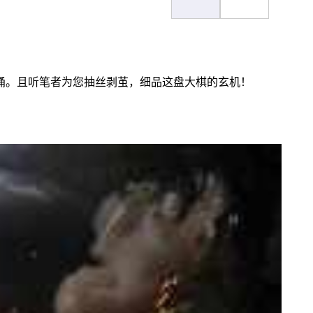
涌。且听笔者为您抽丝剥茧，细品这盘大棋的玄机！