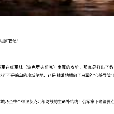
动脉”告急！
军在红军城（波克罗夫斯克）南翼的攻势，那真是打出了教科书
来，这可不是简单的攻城略地，这是 精准地插向了乌军的“心脏导管”
红军城乃至整个顿涅茨克北部防线的生命补给线！俄军拿下这些要