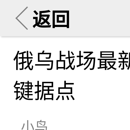
返回
俄乌战场最
键据点
小鸟