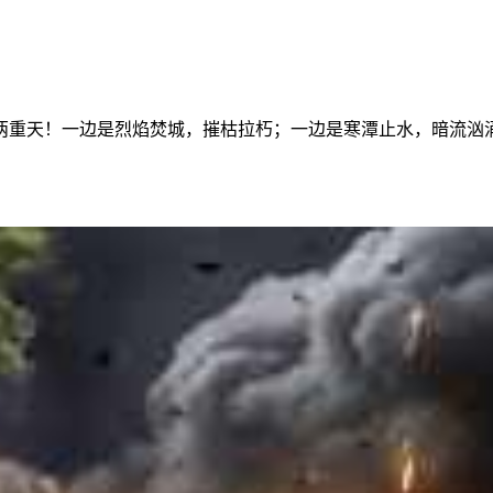
两重天！一边是烈焰焚城，摧枯拉朽；一边是寒潭止水，暗流汹