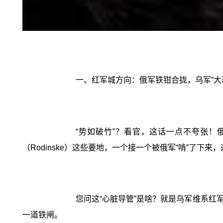
一、红军城方向：俄军铁钳合拢，乌军“大
“势如破竹”？看官，这话一点不夸张！俄
（Rodinske）这些要地，一个接一个被俄军“啃”了下
您问这“心脏导管”是啥？就是乌军维系
一道铁闸。