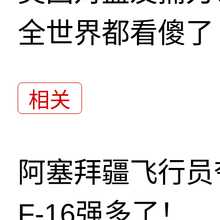
全世界都看傻了
相关
阿塞拜疆飞行员
F-16强多了！