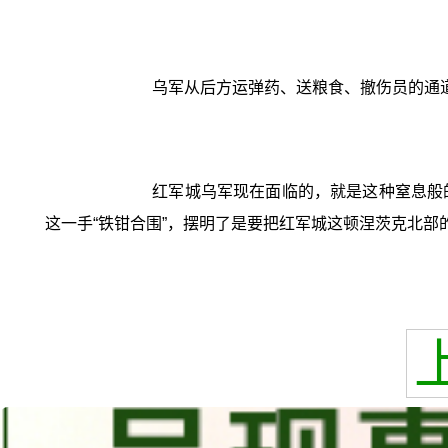
乌军从后方运弹药、送粮食、撤伤员的通
红军城乌军现在面临的，就是这种窒息般
这一手“铁钳合围”，摆明了是要把红军城这顿涅茨克北部的