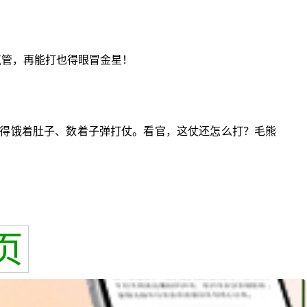
气管，再能打也得眼冒金星！
得饿着肚子、数着子弹打仗。看官，这仗还怎么打？毛熊
页