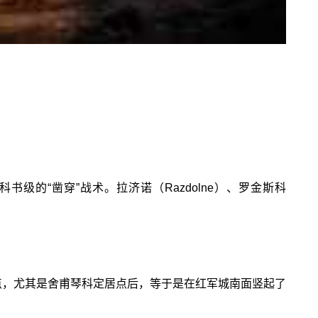
级的“凿穿”战术。拉济诺（Razdolne）、罗金斯科
！
点，尤其是舍甫琴科定居点后，等于是在红军城南面竖起了