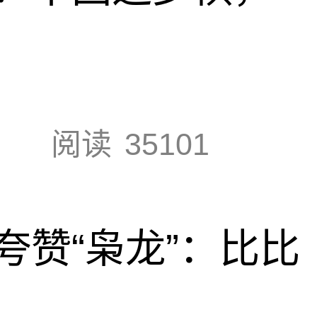
阅读
35101
夸赞“枭龙”：比比