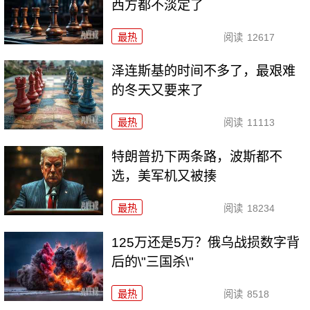
西方都不淡定了
最热
阅读
12617
泽连斯基的时间不多了，最艰难
的冬天又要来了
最热
阅读
11113
特朗普扔下两条路，波斯都不
选，美军机又被揍
最热
阅读
18234
125万还是5万？俄乌战损数字背
后的\"三国杀\"
最热
阅读
8518