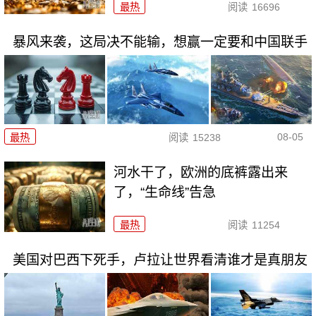
最热
阅读
16696
暴风来袭，这局决不能输，想赢一定要和中国联手
08-05
最热
阅读
15238
河水干了，欧洲的底裤露出来
了，“生命线”告急
最热
阅读
11254
美国对巴西下死手，卢拉让世界看清谁才是真朋友