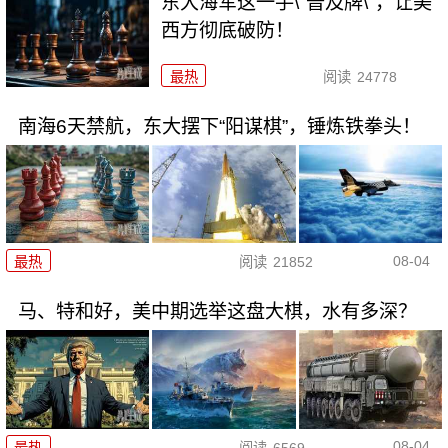
东大海军这一手\"普及牌\"，让美
西方彻底破防！
最热
阅读
24778
南海6天禁航，东大摆下“阳谋棋”，锤炼铁拳头！
08-04
最热
阅读
21852
马、特和好，美中期选举这盘大棋，水有多深？
08-04
最热
阅读
6569