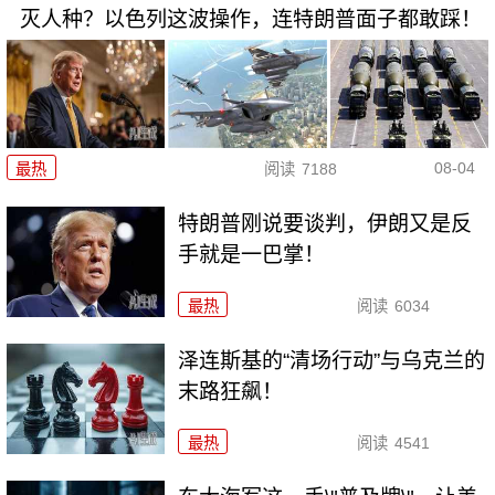
灭人种？以色列这波操作，连特朗普面子都敢踩！
08-04
最热
阅读
7188
特朗普刚说要谈判，伊朗又是反
手就是一巴掌！
最热
阅读
6034
泽连斯基的“清场行动”与乌克兰的
末路狂飙！
最热
阅读
4541