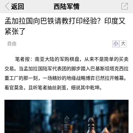
返回
西陆军情
孟加拉国向巴铁请教打印经验？印度又
紧张了
小
大
自由
笔者按：南亚大陆的军购棋盘，从来不是简单的买卖
交易。当孟加拉国陆军代表团的脚步踏入巴基斯坦塔克西拉
重工厂的那一刻，一场精妙的地缘战略博弈已然拉开帷幕。
看官莫急，且听笔者抽丝剥茧，细说其中乾坤。