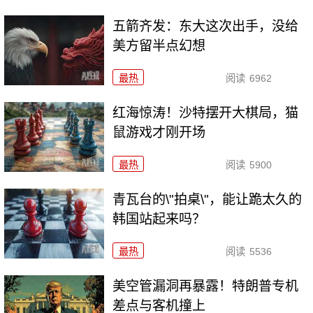
五箭齐发：东大这次出手，没给
美方留半点幻想
最热
阅读
6962
红海惊涛！沙特摆开大棋局，猫
鼠游戏才刚开场
最热
阅读
5900
青瓦台的\"拍桌\"，能让跪太久的
韩国站起来吗？
最热
阅读
5536
美空管漏洞再暴露！特朗普专机
差点与客机撞上