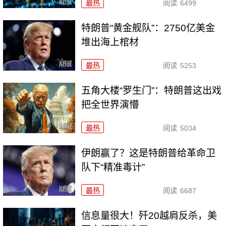
最热
阅读
6499
特朗普“黄金舰队”：2750亿美金
堆出海上棺材
最热
阅读
5253
五角大楼“罗生门”：特朗普这出戏
把全世界演懵
最热
阅读
5034
伊朗赢了？这是特朗普给革命卫
队下“精准毒计”
最热
阅读
6687
信息量很大！歼20越肩反杀，美