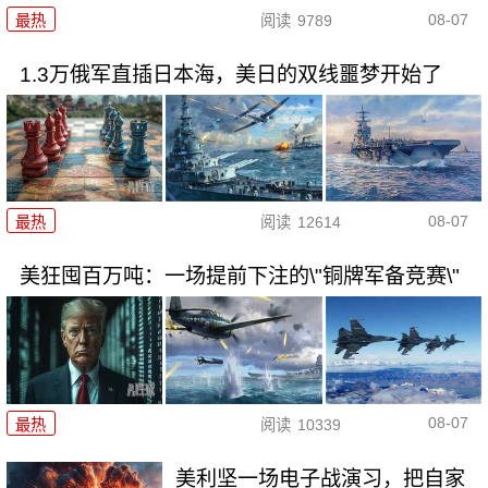
08-07
最热
阅读
9789
1.3万俄军直插日本海，美日的双线噩梦开始了
08-07
最热
阅读
12614
美狂囤百万吨：一场提前下注的\"铜牌军备竞赛\"
08-07
最热
阅读
10339
美利坚一场电子战演习，把自家