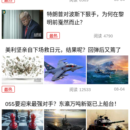
特朗普对波斯下狠手，为何在黎
明前戛然而止？
最热
阅读
4790
美利坚亲自下场救日元，结果呢？回弹后又蔫了
08-04
最热
阅读
12533
055要迎来最强对手？东瀛万吨新驱已上船台！