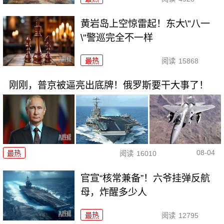
黄岩岛上空惊雷起！东大\"八一
\"警巡完全不一样
最热
阅读
15868
刚刚，普京被逼亮出底牌！俄罗斯要干大事了！
08-04
最热
阅读
16010
官宣“核常兼备”！六爷挂弹反航
母，炸醒多少人
最热
阅读
12795