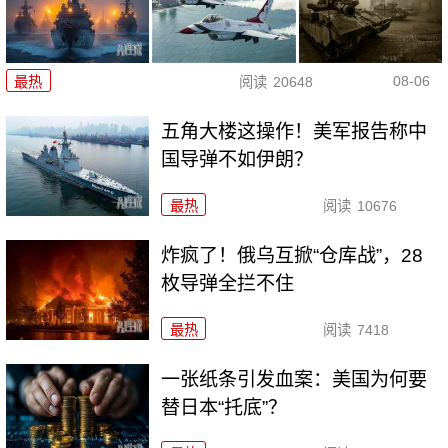
08-06
最热
阅读
20648
五角大楼这操作！美军报告称中
国导弹不如伊朗？
最热
阅读
10676
炸疯了！俄乌互掀“仓库战”，28
枚导弹全拦不住
最热
阅读
7418
一张纸条引发血案：美国为何要
替日本“托底”？