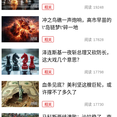
相关
阅读
19248
冲之鸟礁一声炮响，高市早苗的
\"岛链梦\"碎一地
相关
阅读
17828
泽连斯基一夜斩总理又砍防长，
这大戏几个意思？
相关
阅读
17798
血条见底？美利坚这艘巨轮，或
许撑不了多久了
相关
阅读
17730