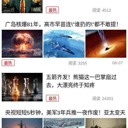
最热
阅读
4512
广岛核爆81年，高市早苗连\"谁扔的\"都不敢提！
08-07
最热
阅读
3255
五箭齐发！熊猫这一巴掌扇过
去，大漂亮终于知疼
最热
阅读
24301
央视短短5秒钟，美军3年兵推一夜作废！亚太变天