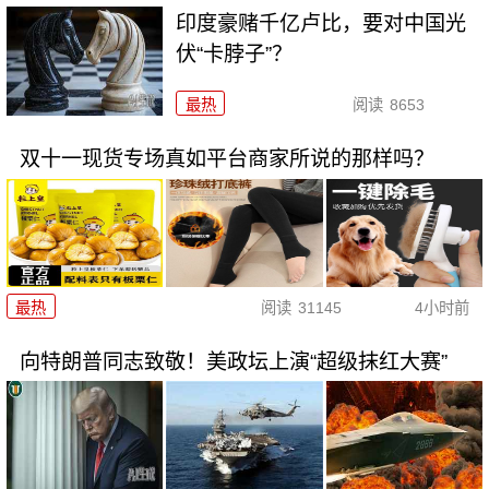
印度豪赌千亿卢比，要对中国光
伏“卡脖子”？
最热
阅读
8653
双十一现货专场真如平台商家所说的那样吗？
最热
阅读
31145
4小时前
向特朗普同志致敬！美政坛上演“超级抹红大赛”