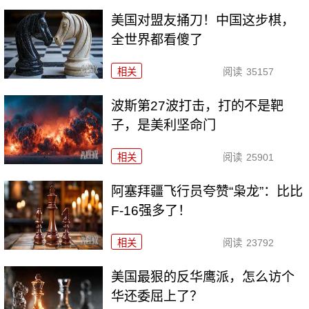
美国对盟友捅刀！中国这步棋，
全世界都看傻了
相关
阅读
35157
波斯第27波打击，打的不是靶
子，是美利坚命门
相关
阅读
25901
阿塞拜疆飞行员夸赞“枭龙”：比比
F-16强多了！
相关
阅读
23792
美国最狠的反华鹰派，怎么访个
华还委屈上了？