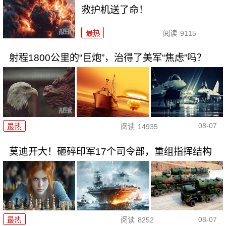
救护机送了命！
最热
阅读
9115
射程1800公里的“巨炮”，治得了美军“焦虑”吗？
08-07
最热
阅读
14935
莫迪开大！砸碎印军17个司令部，重组指挥结构
08-07
最热
阅读
8252