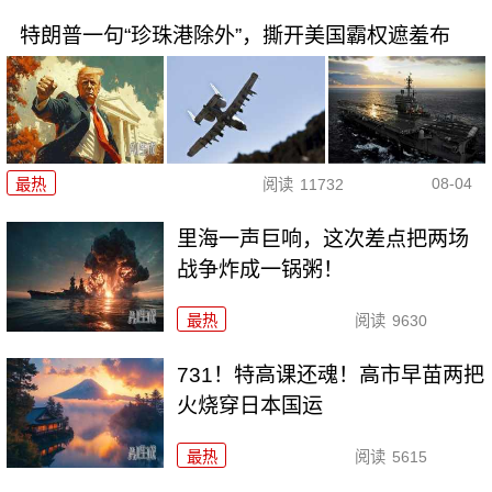
特朗普一句“珍珠港除外”，撕开美国霸权遮羞布
08-04
最热
阅读
11732
里海一声巨响，这次差点把两场
战争炸成一锅粥！
最热
阅读
9630
731！特高课还魂！高市早苗两把
火烧穿日本国运
最热
阅读
5615