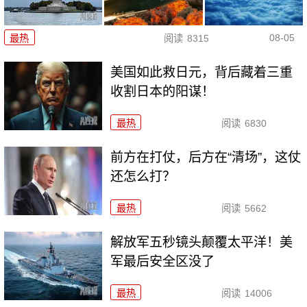
08-05
最热
阅读
8315
美国如此救日元，背后藏着三重
收割日本的阳谋！
最热
阅读
6830
前方在打仗，后方在“清场”，这仗
还怎么打？
最热
阅读
5662
解放军五秒镜头颠覆太平洋！美
军最后安全区没了
最热
阅读
14006