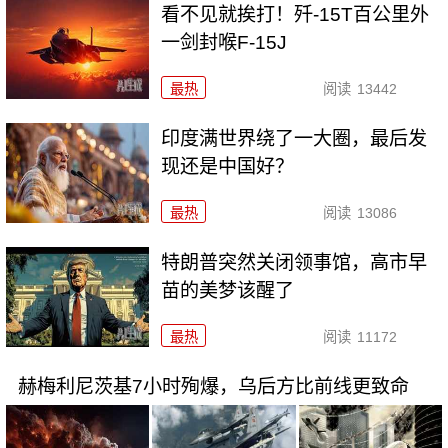
看不见就挨打！歼-15T百公里外
一剑封喉F-15J
最热
阅读
13442
印度满世界绕了一大圈，最后发
现还是中国好？
最热
阅读
13086
特朗普突然关闭领事馆，高市早
苗的美梦该醒了
最热
阅读
11172
赫梅利尼茨基7小时殉爆，乌后方比前线更致命