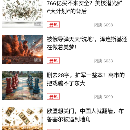
766亿买不来安全？美核潜光鲜
\"大计划\"的背后
最热
阅读
6698
被俄导弹天天“洗地”，泽连斯基还
在做着美梦！
最热
阅读
6033
删去28字，扩军一整本！高市的
把戏骗不了东大
最热
阅读
5699
欧盟想关门，中国人就翻墙，布
鲁塞尔被逼到墙角