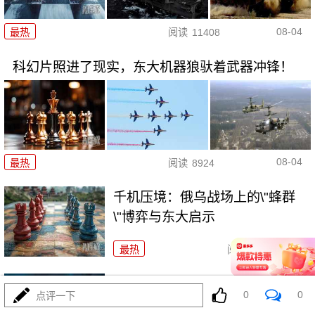
08-04
最热
阅读
11408
科幻片照进了现实，东大机器狼驮着武器冲锋！
08-04
最热
阅读
8924
千机压境：俄乌战场上的\"蜂群
\"博弈与东大启示
最热
阅读
8773
波斯要给中东\"物理断网\"，特朗
0
0
点评一下
普忙递橄榄枝？