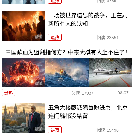
最热
阅读
3765
一场被世界遗忘的战争，正在刷
新所有人的认知
最热
阅读
23551
三国歃血为盟剑指何方？中东大棋有人坐不住了！
08-07
最热
阅读
17937
五角大楼鹰派翘首盼进京，北京
连门缝都没给留
最热
阅读
15490