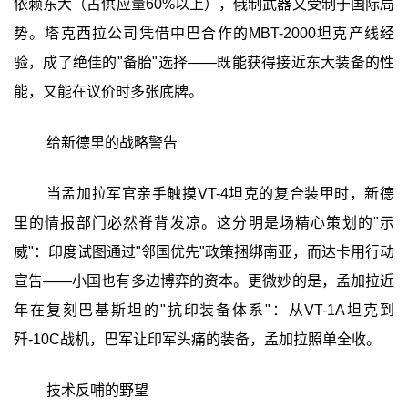
依赖东大（占供应量60%以上），俄制武器又受制于国际局
势。塔克西拉公司凭借中巴合作的MBT-2000坦克产线经
验，成了绝佳的"备胎"选择——既能获得接近东大装备的性
能，又能在议价时多张底牌。
给新德里的战略警告
当孟加拉军官亲手触摸VT-4坦克的复合装甲时，新德
里的情报部门必然脊背发凉。这分明是场精心策划的"示
威"：印度试图通过"邻国优先"政策捆绑南亚，而达卡用行动
宣告——小国也有多边博弈的资本。更微妙的是，孟加拉近
年在复刻巴基斯坦的"抗印装备体系"：从VT-1A坦克到
歼-10C战机，巴军让印军头痛的装备，孟加拉照单全收。
技术反哺的野望