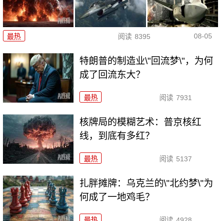
08-05
最热
阅读
8395
特朗普的制造业\"回流梦\"，为何
成了回流东大？
最热
阅读
7931
核牌局的模糊艺术：普京核红
线，到底有多红？
最热
阅读
5137
扎胖摊牌：乌克兰的\"北约梦\"为
何成了一地鸡毛？
最热
阅读
4928