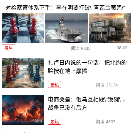
对检察官体系下手！李在明要打破\"青瓦台魔咒\"
08-06
最热
阅读
6633
扎卢日内说的一句话，把北约的
脸按在地上摩擦
最热
阅读
13124
电商哭晕：俄乌互相砸\"饭碗\"，
战争已没有后方
最热
阅读
4337