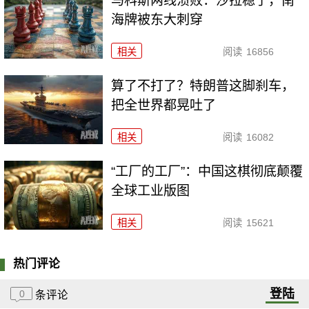
马科斯两线溃败：沙拉稳了，南
海牌被东大刺穿
相关
阅读
16856
算了不打了？特朗普这脚刹车，
把全世界都晃吐了
相关
阅读
16082
“工厂的工厂”：中国这棋彻底颠覆
全球工业版图
相关
阅读
15621
热门评论
登陆
0
条评论