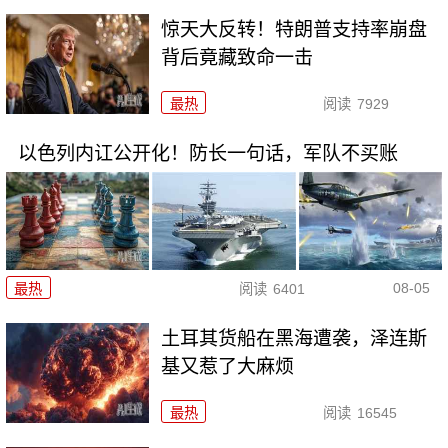
惊天大反转！特朗普支持率崩盘
背后竟藏致命一击
最热
阅读
7929
以色列内讧公开化！防长一句话，军队不买账
08-05
最热
阅读
6401
土耳其货船在黑海遭袭，泽连斯
基又惹了大麻烦
最热
阅读
16545