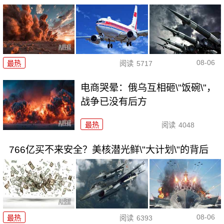
08-06
最热
阅读
5717
电商哭晕：俄乌互相砸\"饭碗\"，
战争已没有后方
最热
阅读
4048
766亿买不来安全？美核潜光鲜\"大计划\"的背后
08-06
最热
阅读
6393