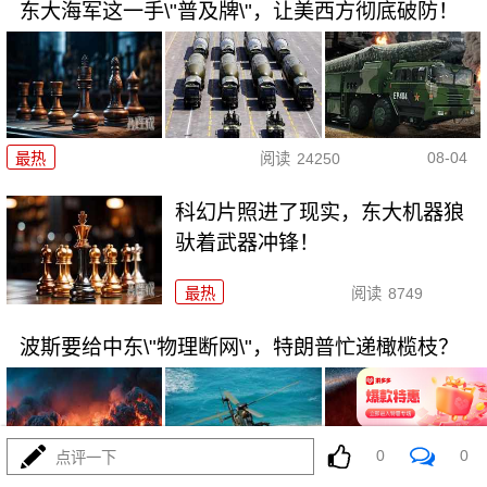
东大海军这一手\"普及牌\"，让美西方彻底破防！
08-04
最热
阅读
24250
科幻片照进了现实，东大机器狼
驮着武器冲锋！
最热
阅读
8749
波斯要给中东\"物理断网\"，特朗普忙递橄榄枝？
0
0
点评一下