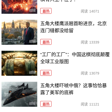
最热
阅读
14071
五角大楼鹰派翘首盼进京，北京
连门缝都没给留
最热
阅读
13339
“工厂的工厂”：中国这棋彻底颠覆
全球工业版图
最热
阅读
13079
五角大楼吓唬中俄？这事恰恰暴
露了美军的底裤
最热
阅读
11121