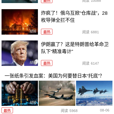
最热
阅读
10088
炸疯了！俄乌互掀“仓库战”，28
枚导弹全拦不住
最热
阅读
6881
伊朗赢了？这是特朗普给革命卫
队下“精准毒计”
最热
阅读
6147
一张纸条引发血案：美国为何要替日本“托底”？
08-06
最热
阅读
5968