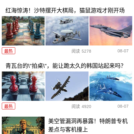
红海惊涛！沙特摆开大棋局，猫鼠游戏才刚开场
08-07
最热
阅读
5278
青瓦台的\"拍桌\"，能让跪太久的韩国站起来吗？
08-07
最热
阅读
4920
美空管漏洞再暴露！特朗普专机
差点与客机撞上