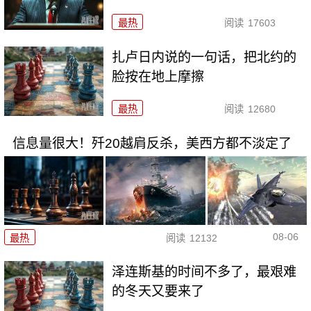
最热
阅读
17603
扎卢日内说的一句话，把北约的
脸按在地上摩擦
最热
阅读
12680
信息量很大！歼20越肩反杀，美西方都不淡定了
08-06
最热
阅读
12132
泽连斯基的时间不多了，最艰难
的冬天又要来了