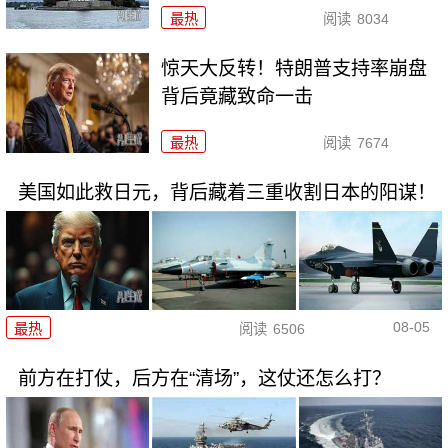
最热
阅读
8034
惊天大反转！特朗普支持率崩盘
背后竟藏致命一击
最热
阅读
7674
美国如此救日元，背后藏着三重收割日本的阳谋！
08-05
最热
阅读
6506
前方在打仗，后方在“清场”，这仗还怎么打？