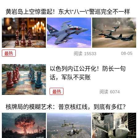
黄岩岛上空惊雷起！东大\"八一\"警巡完全不一样
08-05
最热
阅读
15533
以色列内讧公开化！防长一句
话，军队不买账
最热
阅读
6074
核牌局的模糊艺术：普京核红线，到底有多红？