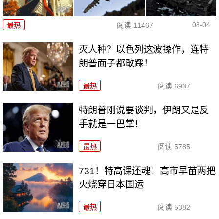
08-04
最热
阅读
11467
灭人种？以色列这波操作，连特
朗普面子都敢踩！
最热
阅读
6937
特朗普刚说要谈判，伊朗又是反
手就是一巴掌！
最热
阅读
5785
731！特高课还魂！高市早苗两把
火烧穿日本国运
最热
阅读
5382