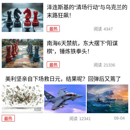
泽连斯基的“清场行动”与乌克兰的
末路狂飙！
最热
阅读
4347
南海6天禁航，东大摆下“阳谋
棋”，锤炼铁拳头！
最热
阅读
21336
美利坚亲自下场救日元，结果呢？回弹后又蔫了
08-04
最热
阅读
12341