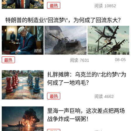
最热
阅读
10852
特朗普的制造业\"回流梦\"，为何成了回流东大？
08-05
最热
阅读
7631
扎胖摊牌：乌克兰的\"北约梦\"为
何成了一地鸡毛？
最热
阅读
4662
里海一声巨响，这次差点把两场
战争炸成一锅粥！