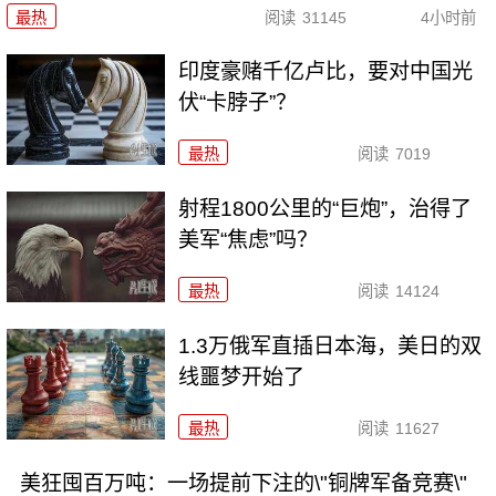
最热
阅读
31145
4小时前
印度豪赌千亿卢比，要对中国光
伏“卡脖子”？
最热
阅读
7019
射程1800公里的“巨炮”，治得了
美军“焦虑”吗？
最热
阅读
14124
1.3万俄军直插日本海，美日的双
线噩梦开始了
最热
阅读
11627
美狂囤百万吨：一场提前下注的\"铜牌军备竞赛\"