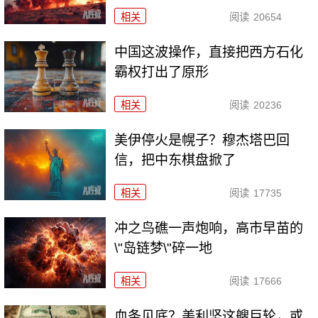
相关
阅读
20654
中国这波操作，直接把西方石化
霸权打出了原形
相关
阅读
20236
美伊停火是幌子？穆杰塔巴回
信，把中东棋盘掀了
相关
阅读
17735
冲之鸟礁一声炮响，高市早苗的
\"岛链梦\"碎一地
相关
阅读
17666
血条见底？美利坚这艘巨轮，或