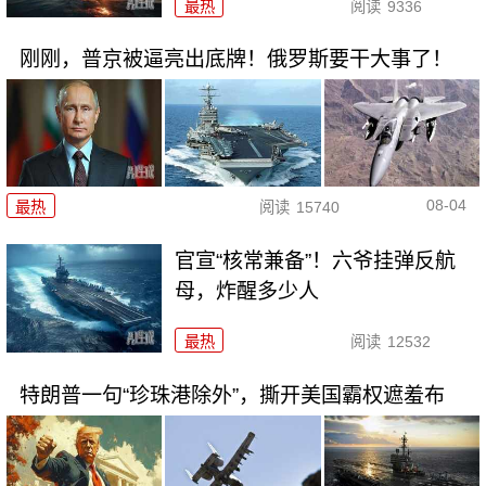
最热
阅读
9336
刚刚，普京被逼亮出底牌！俄罗斯要干大事了！
08-04
最热
阅读
15740
官宣“核常兼备”！六爷挂弹反航
母，炸醒多少人
最热
阅读
12532
特朗普一句“珍珠港除外”，撕开美国霸权遮羞布