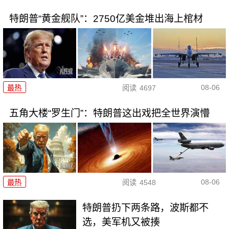
特朗普“黄金舰队”：2750亿美金堆出海上棺材
08-06
最热
阅读
4697
五角大楼“罗生门”：特朗普这出戏把全世界演懵
08-06
最热
阅读
4548
特朗普扔下两条路，波斯都不
选，美军机又被揍