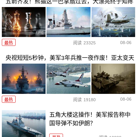
五箭齐发！熊猫这一巴掌扇过去，大漂亮终于知疼
08-06
最热
阅读
23325
央视短短5秒钟，美军3年兵推一夜作废！亚太变天
08-06
最热
阅读
19180
五角大楼这操作！美军报告称中
国导弹不如伊朗？