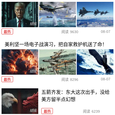
08-07
最热
阅读
9630
美利坚一场电子战演习，把自家救护机送了命！
08-07
最热
阅读
8296
五箭齐发：东大这次出手，没给
美方留半点幻想
最热
阅读
6239