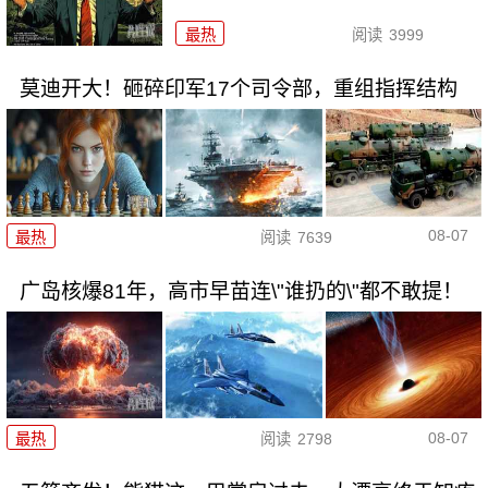
最热
阅读
3999
莫迪开大！砸碎印军17个司令部，重组指挥结构
08-07
最热
阅读
7639
广岛核爆81年，高市早苗连\"谁扔的\"都不敢提！
08-07
最热
阅读
2798