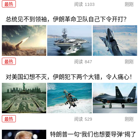
最热
阅读
1103
刚刚
总统见不到领袖，伊朗革命卫队自己下令开打？
最热
阅读
847
刚刚
对美国幻想不灭，伊朗犯下两个大错，令人痛心！
最热
阅读
529
刚刚
特朗普一句“我们也想要导弹”揭了