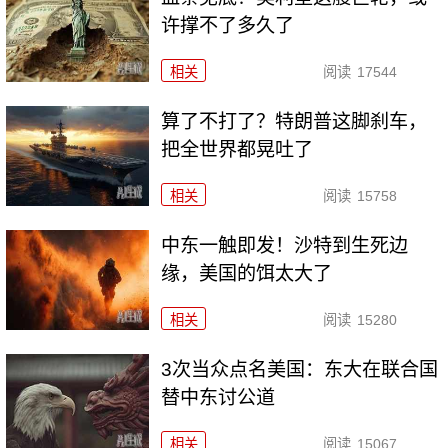
许撑不了多久了
相关
阅读
17544
算了不打了？特朗普这脚刹车，
把全世界都晃吐了
相关
阅读
15758
中东一触即发！沙特到生死边
缘，美国的饵太大了
相关
阅读
15280
3次当众点名美国：东大在联合国
替中东讨公道
相关
阅读
15067