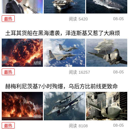
08-05
最热
阅读
5420
土耳其货船在黑海遭袭，泽连斯基又惹了大麻烦
08-05
最热
阅读
16257
赫梅利尼茨基7小时殉爆，乌后方比前线更致命
08-05
最热
阅读
8108