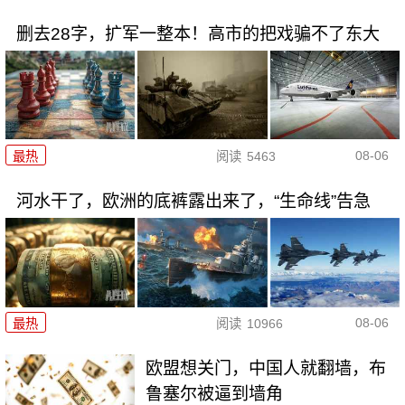
删去28字，扩军一整本！高市的把戏骗不了东大
08-06
最热
阅读
5463
河水干了，欧洲的底裤露出来了，“生命线”告急
08-06
最热
阅读
10966
欧盟想关门，中国人就翻墙，布
鲁塞尔被逼到墙角