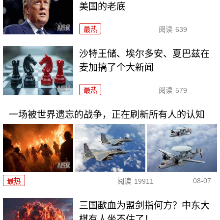
美国的老底
最热
阅读
639
沙特王储、埃尔多安、夏巴兹在
麦加搞了个大新闻
最热
阅读
579
一场被世界遗忘的战争，正在刷新所有人的认知
08-07
最热
阅读
19911
三国歃血为盟剑指何方？中东大
棋有人坐不住了！