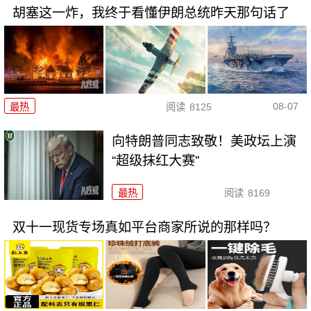
胡塞这一炸，我终于看懂伊朗总统昨天那句话了
08-07
最热
阅读
8125
向特朗普同志致敬！美政坛上演
“超级抹红大赛”
最热
阅读
8169
双十一现货专场真如平台商家所说的那样吗？