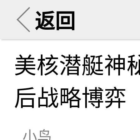
返回
美核潜艇神
后战略博弈
小鸟