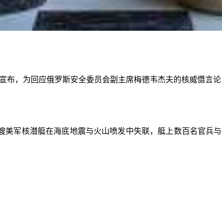
高调宣布，为回应俄罗斯安全委员会副主席梅德韦杰夫的核威慑言
艘美军核潜艇在海底地震与火山喷发中失联，艇上数百名官兵与