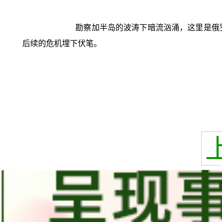
勘察加半岛的波涛下暗流汹涌，这里是俄罗
后续的危机埋下伏笔。