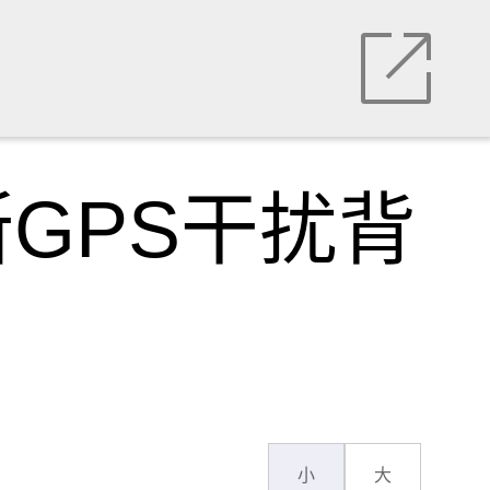
GPS干扰背
小
大