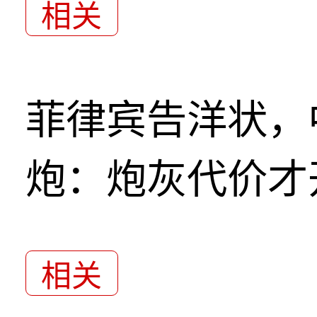
相关
菲律宾告洋状，
炮：炮灰代价才
相关