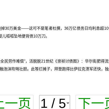
掉30万美金——这可不是笔者杜撰，36万亿债务日均利息超1
婴儿呱呱坠地便背债10万刀。
年全民劳作难偿”，活脱脱21世纪《崇祯讨债图》：华尔街肥得
金融泡沫吹哨壮胆。此等烂摊子，拜登跑得比伊拉克溃军还快，
上一页
下一