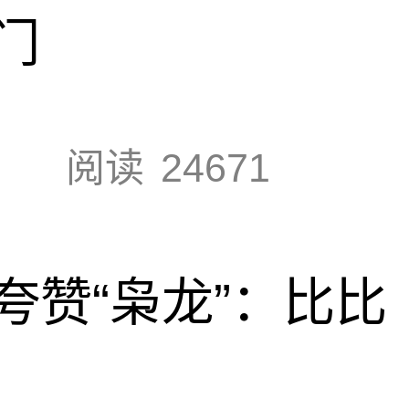
门
阅读
24671
夸赞“枭龙”：比比