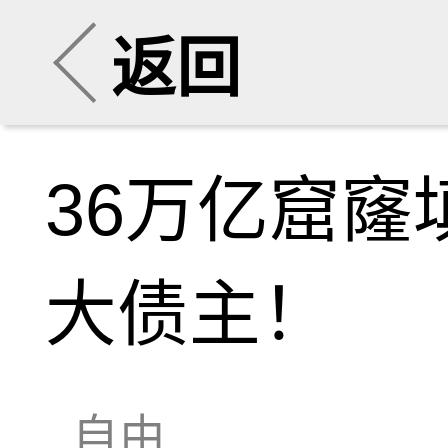
返回
36万亿窟窿
大债主！
自由