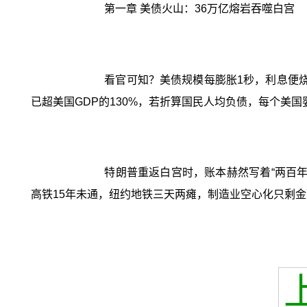
第一章 美债火山：36万亿熔岩吞噬白宫
看官可知？美债规模每膨胀1秒，利息便烧
已超美国GDP的130%，若折算国民人均负债，每个美国
特朗普重返白宫时，账本赫然写着“两百
高铁15年未通，纽约地铁三天两瘫，制造业空心化只剩