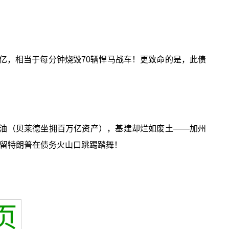
0亿，相当于每分钟烧毁70辆悍马战车！更致命的是，此债
流油（贝莱德坐拥百万亿资产），基建却烂如废土——加州
独留特朗普在债务火山口跳踢踏舞！
页