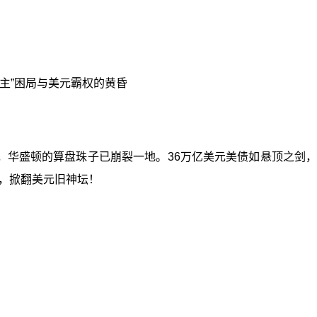
弑主”困局与美元霸权的黄昏
，华盛顿的算盘珠子已崩裂一地。36万亿美元美债如悬顶之剑
，掀翻美元旧神坛！