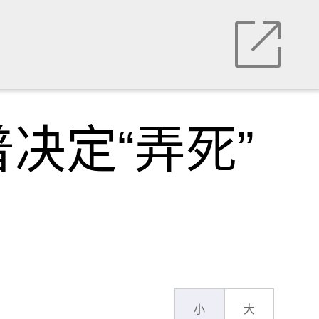
决定“弄死”
小
大