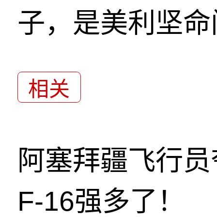
子，是美利坚命
相关
阿塞拜疆飞行员
F-16强多了！